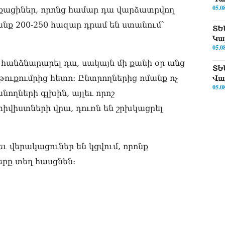
05.0
ղաքացիներ, որոնց համար դա վարձատրվող
նք 200-250 հազար դրամ են ստանում`
ՏԵ
Կա
05.0
հանձնարարել դա, սակայն մի քանի օր անց
ՏԵ
ուքումրից հետո։ Ընտրողներից ոմանք ոչ
Վա
05.0
ողների գլխին, այլեւ որոշ
կտիվիստների վրա, դուռն են շրխկացրել
ՏԵ
թո
05.0
ւ վերակացուներ են կցվում, որոնք
Փա
Թև
երը տեղ հասցնեն։
05.0
«Կ
Սա
05.0