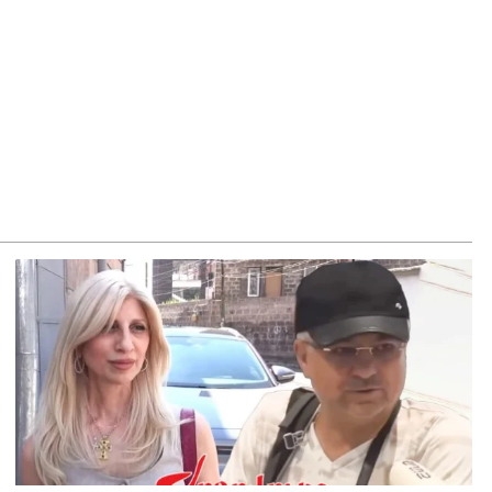
ՍԱՆՅՈւԹ․ «Դուք ընդդիմադիր հայացքներ ունեցողներին
ղեկանք չեք տրամադրում». Անդրանիկ Գևորգյան
8.2026
Ա «Դաղստան». Կանխվել է Դաղստան անօրինական
յկական արտադրանքի ներմուծման փորձը
8.2026
ՍԱՆՅՈւԹ․ Ճիշտ եմ հասկանում, որ դուք 3-4 տարեկանում
ել եք սրճարան՝ ինչ որ հաստավիզ ախրանիկներ են եղել․
յկ Ֆարմանյանը՝ Վահագն Ալեքսանյանին
8.2026
ՍԱՆՅՈւԹ․ ԳՇ պետը անակնկալ այց է կատարել դիրքեր
8.2026
ոնուս» սուպերմարկետների ցանցի գրասենյակում
յտնաբերվել է հիմնադիրներից գլխավոր տնօրենի մարմինը
8.2026
ղիղ միացում․ Շարունակվում է Հայաստանի նորընտիր
գային ժողովի նիստը