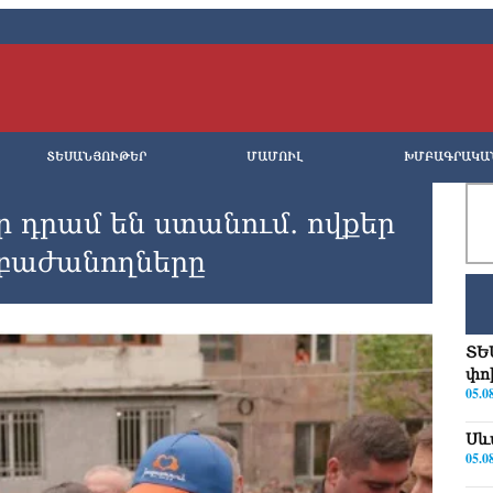
ՏԵՍԱՆՅՈՒԹԵՐ
ՄԱՄՈՒԼ
ԽՄԲԱԳՐԱԿԱ
 դրամ են ստանում․ ովքեր
 բաժանողները
ՏԵ
փո
05.0
Սև
05.0