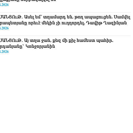
8.2026
ՍԱՆՅՈւԹ․ Ասել եմ՝ տղամարդ են, թող ապացուցեն. Սամվել
րապետյանը որեւէ մեկին չի ուղղորդել. Դավիթ Ղազինյան
8.2026
ՍԱՆՅՈւԹ․ Այ տղա ջան, քեզ մի քիչ համեստ պահիր.
րդանյանը` Կոնջորյանին
8.2026
ՍԱՆՅՈւԹ․ «Եթե որևէ մեկիդ իմաստություն է պակասում,
ղ խնդրի Աստծուց, և նրան կտրվի»․ Ռուբեն Մխիթարյան
8.2026
ստաբանները բողոքներ են ներկայացրել Անդրանիկ
անյանի կալանքի վերաբերյալ դատական ակտերի դեմ
8.2026
ոկորդիլոսների բուծարանն ի՞նչ եղավ»․ լրագրողը՝ Գարիկ
րգսյանին
8.2026