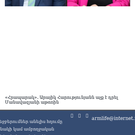
05.0
Էլ
05.0
«Ժ
սպ
05.0
«Հ
Մա
05.0
«Ժ
Հո
վե
«Հրապարակ». Արայիկ Հարությունյանն աչք է դրել
05.0
Մանավազյանի աթոռին
«Հ
05.0
armlife@internet.
եջբերումներ անելիս հղումը
ասնակի կամ ամբողջական
«Հ