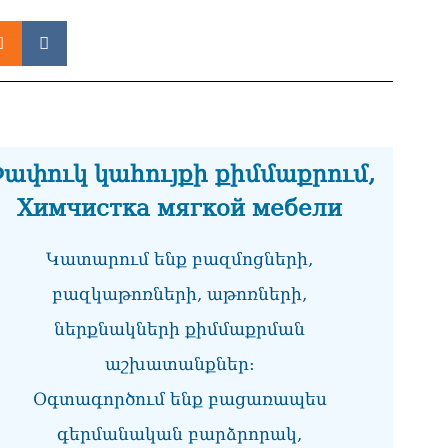
«Ա
իր
05.0
ՏԵ
է,
մթ
05.0
ափուկ կահույքի քիմմաքրում,
Գա
05.0
Химчистка мягкой мебели
Ան
Կատարում ենք բազմոցների,
հա
05.0
բազկաթոռների, աթոռների,
ՏԵ
ներքնակների քիմմաքրման
ան
05.0
աշխատանքներ:
Օգտագործում ենք բացառապես
Ի՞
էլ
գերմանական բարձրորակ,
05.0