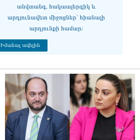
անվտանգ, հակաալերգիկ և
ՏԵ
տե
արդյունավետ միջոցներ՝ հիանալի
05.0
արդյունքի համար։
ՌԻ
հա
Իմանալ ավելին
05.0
ՏԵ
մտ
Հա
05.0
ՏԵ
05.0
«Բ
հա
05.0
Ու
Ազ