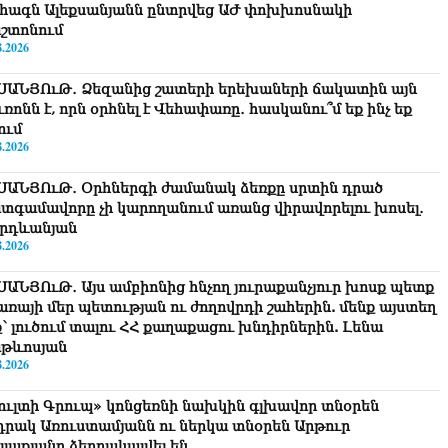
հագն Ալեքսանյանն ընտրվեց ԱԺ փոխխոսնակի
շտոնում
8.2026
ՍԱՆՅՈւԹ․ Ձեզանից շատերի երեխաների ճակատին այն
ւռոնն է, որն օրհնել է Վեհափառը․ հասկանու՞մ եք ինչ եք
ում
8.2026
ՍԱՆՅՈւԹ․ Օրհներգի ժամանակ ձեռքը սրտին դրած
տգամավորը չի կարողանում առանց վիրավորելու խոսել․
րդևանյան
8.2026
ՍԱՆՅՈւԹ․ Այս ամբիոնից հնչող յուրաքանչյուր խոսք պետք
ծառայի մեր պետության ու ժողովրդի շահերին. մենք այստեղ
ք՝ լուծում տալու ՀՀ քաղաքացու խնդիրներին. Լենա
թևոսյան
8.2026
ուլտի Գրուպ» կոնցեռնի նախկին գլխավոր տնօրեն
դրակ Առուստամյանն ու ներկա տնօրեն Արթուր
լլաքյանը ձերբակալվել են