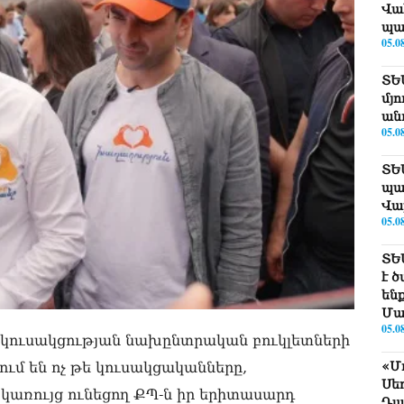
Վա
պա
05.0
ՏԵ
մյո
ան
05.0
ՏԵ
պա
Վա
05.0
ՏԵ
է 
են
Մա
05.0
ղ կուսակցության նախընտրական բուկլետների
«Մ
ւմ են ոչ թե կուսակցականները,
Սե
առույց ունեցող ՔՊ-ն իր երիտասարդ
Դա