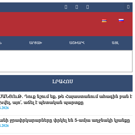
Ն
ԱՐՑԱԽ
ԱՇԽԱՐՀ
ԱՅԼ
ԼՐԱՀՈՍ
ՍԱՆՅՈւԹ․ Դուք նշում եք, թե Հայաստանում ահագին բան է
խվել, այո՛, աճել է պետական պարտքը
8.2026
անի ջրափրկարարները փրկել են 5-ամյա աղջնակի կյանքը
8.2026