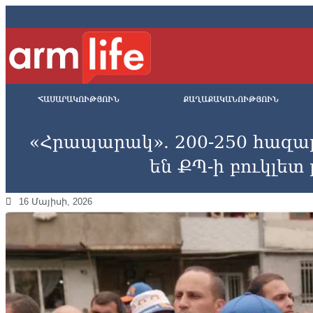
ՀԱՍԱՐԱԿՈՒԹՅՈՒՆ
ՔԱՂԱՔԱԿԱՆՈՒԹՅՈՒՆ
«Հրապարակ». 200-250 հազար
են ՔՊ-ի բուկլետ
16 Մայիսի, 2026