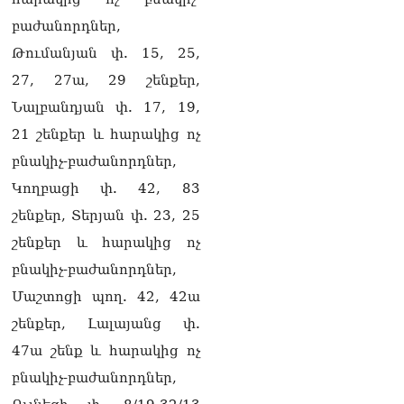
լրագրողը՝ Էդգար
բաժանորդներ,
Ղազարյանին
07.08.2026
Թումանյան փ. 15, 25,
27, 27ա, 29 շենքեր,
ՏԵՍԱՆՅՈւԹ․ Փաշինյանը
հայտարարել է, որ
Նալբանդյան փ. 17, 19,
Եվրամիությունը
21 շենքեր և հարակից ոչ
Հայաստանի վրա
ազդեցության լծակներ
բնակիչ-բաժանորդներ,
չունի
Կողբացի փ. 42, 83
07.08.2026
շենքեր, Տերյան փ. 23, 25
ՏԵՍԱՆՅՈւԹ․ «Ցավոք,
շենքեր և հարակից ոչ
լոգիստիկ խնդիրների
պատճառով մեր
բնակիչ-բաժանորդներ,
փոխադարձ առևտրի
Մաշտոցի պող. 42, 42ա
ծավալն այնքան էլ մեծ չէ»․
Նիկոլ Փաշինյանը՝
շենքեր, Լալայանց փ.
Ղրղզստանի նախագահին
47ա շենք և հարակից ոչ
07.08.2026
բնակիչ-բաժանորդներ,
Տիկի՜ն Ղազարյան, ցույց