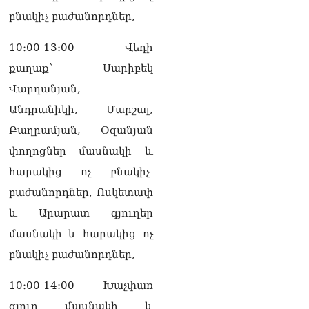
և նրա հոգևոր
բնակիչ-բաժանորդներ,
առաքելության դեմ
ուղղված ՀՀ
10։00-13։00 Վեդի
իշխանությունների
գործողությունները
քաղաք՝ Սարիբեկ
հակասահմանադրական
Վարդանյան,
են և հակազգային. ՀՅԴ
Բյուրո
Անդրանիկի, Մարշալ,
07.08.2026
Բաղրամյան, Օզանյան
Ծնողների շիրիմի մոտ
փողոցներ մասնակի և
հայտնաբերել է
հարակից ոչ բնակիչ-
տղամարդու մшրմին,
հրшզեն և նшմшկ
բաժանորդներ, Ոսկետափ
07.08.2026
և Արարատ գյուղեր
ՏԵՍԱՆՅՈւԹ․ ՔՊ-ն այսօր
մասնակի և հարակից ոչ
դատում է ձեր խիղճը,
բնակիչ-բաժանորդներ,
նրանց, ովքեր Հուդայի
ճանապարհով չեն գնացել.
10։00-14:00 Խաչփառ
Գառնիկ Դավթյան
07.08.2026
գյուղ մասնակի և