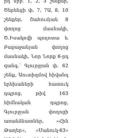
րդ նրբ․ 1, 2, 3 շենքեր,
Փաշինյանը հասկացրել է,
որ Հայաստանին
Ծերենցի փ․ 7, 7Ա, 8, 10
Եվրամիության հետ
շենքեր, Շահումյան 8
մերձեցման մղել է
Լուկաշենկոն
փողոց մասնակի,
07.08.2026
Ծ.Իսակովի պողոտա և
ՀՀ–ի համար ԵԱՏՄ–ի հետ
Բաբաջանյան փողոց
համագործակցության
մասնակի, Նոր Նորք 6-րդ
խորացումը
առաջնահերթություն է.
զանգ.՝ Գյուրջյան փ. 62
Փաշինյան
շենք, Աուտիզմով հիվանդ
07.08.2026
երեխաների հատուկ
ՀԲԸՄ-ն կոչ է անում
դպրոց, թիվ 163
կասեցնել քրեական
վարույթը, որը հակասում է
հիմնական դպրոց,
մեր պատմական
Գյուրջյան փողոցի
ավանդույթներին
07.08.2026
առանձնատներ, «Հին
Թաղեր», «Մանուկ-63»
Քննչական կոմիտեն
արձագանքել է Աննա