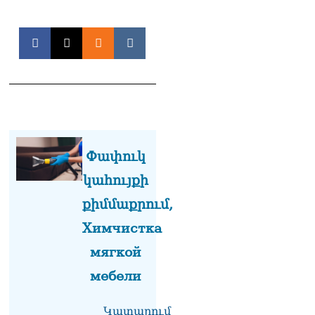
Փափուկ
կահույքի
քիմմաքրում,
Химчистка
мягкой
мебели
Կատարում