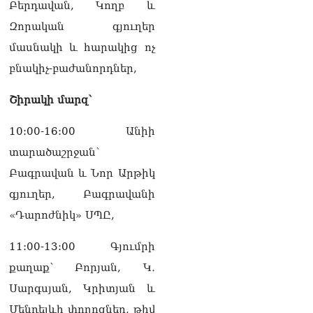
Բերդավան, Կողբ և
Զորական գյուղեր
մասնակի և հարակից ոչ
բնակիչ-բաժանորդներ,
Շիրակի մարզ՝
10:00-16:00 Անիի
տարածաշրջան՝
Բագրավան և Նոր Արթիկ
գյուղեր, Բագրավանի
«Դարոժնիկ» ՍՊԸ,
11:00-13:00 Գյումրի
քաղաք՝ Բորյան, Կ․
Սարգսյան, Կրիտյան և
Մենդելևի փողոցներ, թիվ