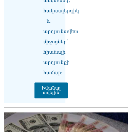
անվտանգ,
հակաալերգիկ
և
արդյունավետ
միջոցներ՝
հիանալի
արդյունքի
համար։
Իմանալ
ավելին