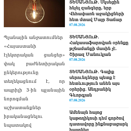
ՏԵՍԱՆՅՈւԹ․ Սկսեցին
հնչել զանգերը, երբ
Վեհափառն աջակիցների
հետ մտավ Մայր Տաճար
07.08.2026
ՏԵՍԱՆՅՈւԹ․
Պլանային անջատումներ
Հակասաֆարովյան օրենքը
«Հայաստանի
թշնամանքի մասին չէ.
Շիրազ Մանուկյան
էլեկտրական ցանցեր»
07.08.2026
փակ բաժնետիրական
ՏԵՍԱՆՅՈւԹ․ Գալիք
ընկերությունը
սերունդները պետք է
տեղեկացնում է, որ
հետևություն անեն այս
օրերից․ Անդրանիկ
ապրիլի 3-ին պլանային
Գևորգյան
նորոգման
07.08.2026
աշխատանքներ
Ամենայն հայոց
իրականացնելու
կաթողիկոսի դեմ գործով
դատավորը ինքնաբացարկ
նպատակով
հայտնեց