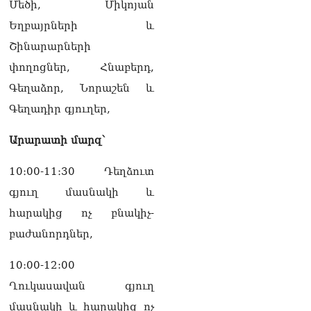
Մեծի, Միկոյան
07.08.2026
Եղբայրների և
Ռուսաստանը
Շինարարների
ահազանգում է, որ կարող է
դադարել զբոսաշրջային
փողոցներ, Հնաբերդ,
ռեսուրսի հոսքը դեպի
Գեղաձոր, Նորաշեն և
Հայաստան․ ինչ տեղի
կունենա
Գեղադիր գյուղեր,
07.08.2026
Արարատի մարզ՝
Միշուստինը «ոտքի վրա»
շփվել է Փաշինյանի հետ
07.08.2026
10։00-11։30 Դեղձուտ
գյուղ մասնակի և
ՏԵՍԱՆՅՈւԹ․ Այսօր մեր
հարակից ոչ բնակիչ-
ամոթի օրն է,
խայտառակություն է՝
բաժանորդներ,
դատում են Վեհափառին.
Մարիաննա
10։00-12:00
Ղահրամանյան
07.08.2026
Ղուկասավան գյուղ
մասնակի և հարակից ոչ
Եկեղեցու հեղինակության