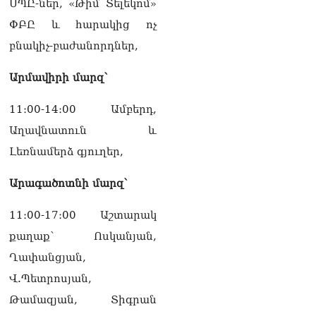
ՍՊԸ-ներ, «Թիմ Տելեկոմ»
Հակոբյանին
ՓԲԸ և հարակից ոչ
07.08.2026
բնակիչ-բաժանորդներ,
Նիկոլ Փաշինյանի քավոր
մարզպետն ավելի քան 5
Արմավիրի մարզ՝
տարում ոչ մի ասուլիս չի
տվել. Ոսկան Սարգսյան
11։00-14։00 Ամբերդ,
07.08.2026
Աղավնատուն և
ՄԱԿ Գլխավոր
Լեռնամերձ գյուղեր,
քարտուղարի ուղերձը
Փաշինյանին
արտահայտում է թերեւս
Արագածոտնի մարզ՝
համաշխարհային
անցուդարձում շատ բան
11։00-17։00 Աշտարակ
որոշող կենտրոնների
քաղաք՝ Ոսկանյան,
տրամադրություններ
07.08.2026
Ղափանցյան,
Վ.Պետրոսյան,
Դուք էլ մի դատվեք, դուք
մի անգամ դատվել եք.
Թամազյան, Տիգրան
Ղազինյանը՝ ՔՊ–ականին