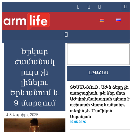
Երկար
ժամանակ
լույս չի
ԼՐԱՀՈՍ
լինելու
ՏԵՍԱՆՅՈւԹ․ Աժ-ն ձերը չէ,
Երևանում և
ասոցացիան, թե ձեր մոտ
ԱԺ փոխնախագահ պետք է
9 մարզում
աշխատի Վարդևանյանը,
տեղին չէ. Մամիկոն
3 Ապրիլի, 2025
Ասլանյան
07.08.2026