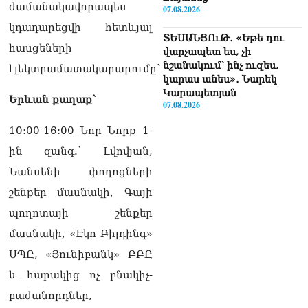
ժամանակավորապես
07.08.2026
կդադարեցվի հետևյալ
ՏԵՍԱՆՅՈւԹ․ «Եթե դու
հասցեների
վարչապետ ես, չի
նշանակում՝ ինչ ուզես,
էլեկտրամատակարարումը`
կարաս անես»․ Նարեկ
Կարապետյան
Երևան քաղաք՝
07.08.2026
10:00-16:00 Նոր Նորք 1-
Խայտառակություն է, մի
հատ ուշադիր լսեք՝
ին զանգ.՝ Լվովյան,
Ամենայն Հայոց
Նանսենի փողոցների
Կաթողիկոսի դատ.
Տիգրան Աբրահամյան
շենքեր մասնակի, Գայի
07.08.2026
պողոտայի շենքեր
ՏԵՍԱՆՅՈւԹ․ «Վեհափառ,
մասնակի, «Էկո Բիլդինգ»
վեհափառ»
ՍՊԸ, «Յունիբանկ» ԲԲԸ
վանկարկումների ու
հավատավոր ժողովրդի
և հարակից ոչ բնակիչ-
հոծ բազմության միջով
բաժանորդներ,
Կաթողիկոսը մտավ