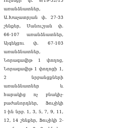
Ուլնեցի փ. 8/19-32/13
տվե՜ք այն էջը, որտեղ
գրված է Ուժեղ
առանձնատներ,
Հայաստանի անունը, չեք
Ա.Խաչատրյան փ. 27-33
կարող, որովհետև նման էջ
այդ զեկույցում գոյություն
շենքեր, Մանուշյան փ.
չունի. Ղահրամանյանը՝
66-107 առանձնատներ,
Ղազարյանի
հայտարարության մասին
Այգեկցու փ. 67-103
07.08.2026
առանձնատներ,
ՏԵՍԱՆՅՈւԹ․ Իմ
Նորագավիթ 1 փողոց,
ընտանիքը փող չունի, իմ
Նորագավիթ 1 փողոցի 1,
աշխատավարձով է
ապրում. Թագուհի
2 նրբանցքների
Ղազարյանը հուզվեց
07.08.2026
առանձնատներ և
հարակից ոչ բնակիչ-
Ինչու ԱՄՆ նախագահ
բաժանորդներ, Ֆուչիկի
Թրամփը Ուկրաինային
«Պատրիոտ» հրթիռներ չի
1-ին նրբ․ 1, 3, 5, 7, 9, 11,
տրամադրի
07.08.2026
12, 14 շենքեր, Ֆուչիկի 2-