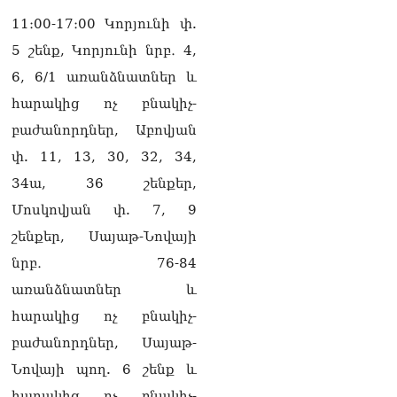
դատարան
07.08.2026
11։00-17։00 Կորյունի փ.
5 շենք, Կորյունի նրբ․ 4,
Ռուսաստանում հայտնել
են, որ կանխել են
6, 6/1 առանձնատներ և
Հայաստան 16 մլն ռուբլու
հարակից ոչ բնակիչ-
ապօրինի արտահանումը
07.08.2026
բաժանորդներ, Աբովյան
փ. 11, 13, 30, 32, 34,
Ուղիղ միացում․ ԱՄՈԹԻ
ՕՐ․ Կաթողիկոսի գործով
34ա, 36 շենքեր,
դատական առաջին նիստը
Մոսկովյան փ. 7, 9
07.08.2026
շենքեր, Սայաթ-Նովայի
ՏԵՍԱՆՅՈւԹ․ «Այսօր ձեզ
նրբ․ 76-84
համար ազգային ամոթի
օ՞ր է»․ լրագրողը՝ ՔՊ-
առանձնատներ և
ական պատգամավոր
հարակից ոչ բնակիչ-
Ռուզաննա Երեմյանին
07.08.2026
բաժանորդներ, Սայաթ-
Նովայի պող. 6 շենք և
ՏԵՍԱՆՅՈւԹ․ «Հնարավո՞ր
է զրկվեք մանդատից»․
հարակից ոչ բնակիչ-