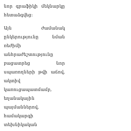
Փաշինյանը հասկացրել է,
նոր գրաֆիկի մեկնարկը
որ Հայաստանին
հետաձգվեց։
Եվրամիության հետ
մերձեցման մղել է
Լուկաշենկոն
Այն ժամանակ
07.08.2026
ընկերությունը նման
ՀՀ–ի համար ԵԱՏՄ–ի հետ
ռեժիմի
համագործակցության
անհրաժեշտությունը
խորացումը
առաջնահերթություն է.
բացատրեց նոր
Փաշինյան
սպառողների թվի աճով,
07.08.2026
ակտիվ
ՀԲԸՄ-ն կոչ է անում
կառուցապատմամբ,
կասեցնել քրեական
վարույթը, որը հակասում է
եղանակային
մեր պատմական
պայմաններով,
ավանդույթներին
07.08.2026
համակարգի
տեխնիկական
Քննչական կոմիտեն
արձագանքել է Աննա