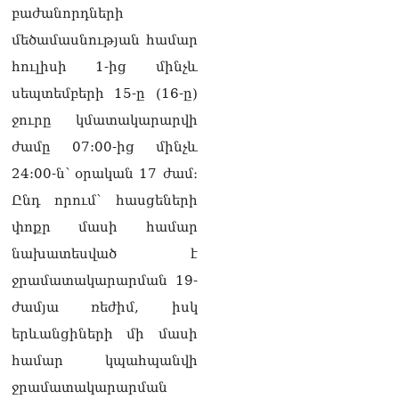
դատարան
բաժանորդների
07.08.2026
մեծամասնության համար
Ռուսաստանում հայտնել
հուլիսի 1-ից մինչև
են, որ կանխել են
Հայաստան 16 մլն ռուբլու
սեպտեմբերի 15-ը (16-ը)
ապօրինի արտահանումը
ջուրը կմատակարարվի
07.08.2026
ժամը 07:00-ից մինչև
Ուղիղ միացում․ ԱՄՈԹԻ
24:00-ն՝ օրական 17 ժամ։
ՕՐ․ Կաթողիկոսի գործով
դատական առաջին նիստը
Ընդ որում՝ հասցեների
07.08.2026
փոքր մասի համար
ՏԵՍԱՆՅՈւԹ․ «Այսօր ձեզ
նախատեսված է
համար ազգային ամոթի
ջրամատակարարման 19-
օ՞ր է»․ լրագրողը՝ ՔՊ-
ական պատգամավոր
ժամյա ռեժիմ, իսկ
Ռուզաննա Երեմյանին
երևանցիների մի մասի
07.08.2026
համար կպահպանվի
ՏԵՍԱՆՅՈւԹ․ «Հնարավո՞ր
ջրամատակարարման
է զրկվեք մանդատից»․