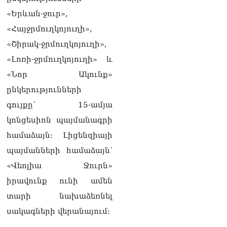
և նրա հոգևոր
«Երևան-ջուր»,
առաքելության դեմ
«Հայջրմուղկոյուղի»,
ուղղված ՀՀ
իշխանությունների
«Շիրակ-ջրմուղկոյուղի»,
գործողությունները
«Լոռի-ջրմուղկոյուղի» և
հակասահմանադրական
են և հակազգային. ՀՅԴ
«Նոր Ակունք»
Բյուրո
07.08.2026
ընկերությունների
գույքը՝ 15-ամյա
Ծնողների շիրիմի մոտ
հայտնաբերել է
կոնցեսիոն պայմանագրի
տղամարդու մшրմին,
համաձայն։ Լիցենզիայի
հրшզեն և նшմшկ
07.08.2026
պայմանների համաձայն՝
«Վեոլիա Ջուրն»
ՏԵՍԱՆՅՈւԹ․ ՔՊ-ն այսօր
դատում է ձեր խիղճը,
իրավունք ունի ամեն
նրանց, ովքեր Հուդայի
տարի նախաձեռնել
ճանապարհով չեն գնացել.
Գառնիկ Դավթյան
սակագների վերանայում։
07.08.2026