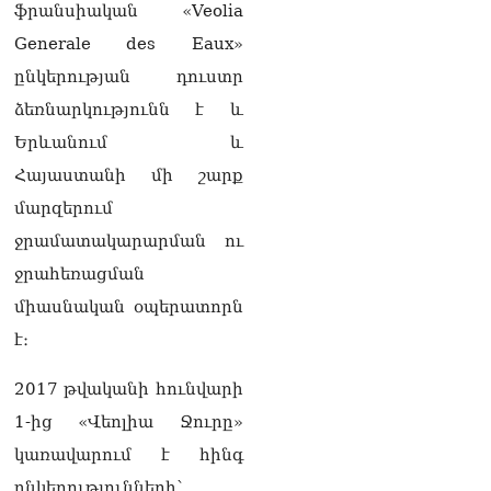
07.08.2026
ֆրանսիական «Veolia
Generale des Eaux»
Ռուսաստանը
ահազանգում է, որ կարող է
ընկերության դուստր
դադարել զբոսաշրջային
ձեռնարկությունն է և
ռեսուրսի հոսքը դեպի
Հայաստան․ ինչ տեղի
Երևանում և
կունենա
Հայաստանի մի շարք
07.08.2026
մարզերում
Միշուստինը «ոտքի վրա»
ջրամատակարարման ու
շփվել է Փաշինյանի հետ
07.08.2026
ջրահեռացման
միասնական օպերատորն
ՏԵՍԱՆՅՈւԹ․ Այսօր մեր
ամոթի օրն է,
է։
խայտառակություն է՝
դատում են Վեհափառին.
2017 թվականի հունվարի
Մարիաննա
1-ից «Վեոլիա Ջուրը»
Ղահրամանյան
07.08.2026
կառավարում է հինգ
ընկերությունների՝
Եկեղեցու հեղինակության