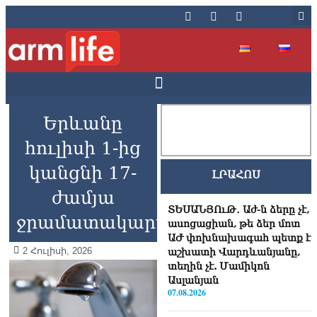
Երևանը
հուլիսի 1-ից
կանցնի 17-
ԼՐԱՀՈՍ
ժամյա
ՏԵՍԱՆՅՈւԹ․ Աժ-ն ձերը չէ,
ջրամատակարարման
ասոցացիան, թե ձեր մոտ
ԱԺ փոխնախագահ պետք է
2 Հուլիսի, 2026
աշխատի Վարդևանյանը,
տեղին չէ. Մամիկոն
Ասլանյան
07.08.2026