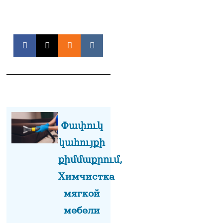
Փափուկ
կահույքի
քիմմաքրում,
Химчистка
мягкой
мебели