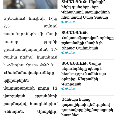
ՏԵՍԱՆՅՈւԹ․ Սկսեցին
հնչել զանգերը, երբ
Վեհափառն աջակիցների
հետ մտավ Մայր Տաճար
Երևանում հուլիսի 1-ից
07.08.2026
2,5 ամսով
ՏԵՍԱՆՅՈւԹ․
բաժանորդների մի մասի
Հակասաֆարովյան օրենքը
համար կգործի
թշնամանքի մասին չէ.
Շիրազ Մանուկյան
ջրամատակարարման 17-
07.08.2026
ժամյա ռեժիմ, հայտնում
ՏԵՍԱՆՅՈւԹ․ Գալիք
է «Վեոլիա Ջուր» ՓԲԸ-ն։
սերունդները պետք է
«Սահմանափակումները
հետևություն անեն այս
օրերից․ Անդրանիկ
կվերաբերեն
Գևորգյան
մայրաքաղաքի բոլոր 12
07.08.2026
վարչական շրջանների
Ամենայն հայոց
բազմաթիվ հասցեներին՝
կաթողիկոսի դեմ գործով
դատավորը ինքնաբացարկ
Կենտրոն, Արաբկիր,
հայտնեց