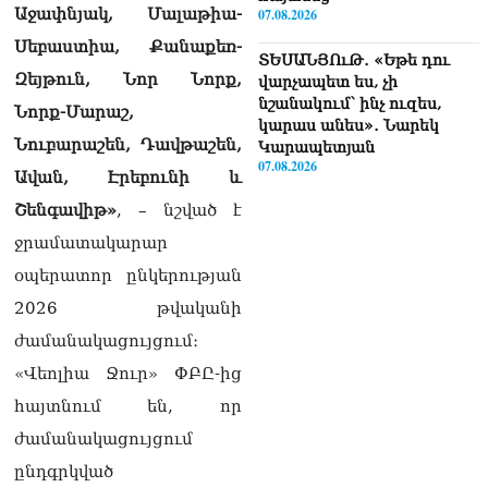
Աջափնյակ, Մալաթիա-
07.08.2026
Սեբաստիա, Քանաքեռ-
ՏԵՍԱՆՅՈւԹ․ «Եթե դու
Զեյթուն, Նոր Նորք,
վարչապետ ես, չի
նշանակում՝ ինչ ուզես,
Նորք-Մարաշ,
կարաս անես»․ Նարեկ
Նուբարաշեն, Դավթաշեն,
Կարապետյան
07.08.2026
Ավան, Էրեբունի և
Շենգավիթ»
, – նշված է
Խայտառակություն է, մի
հատ ուշադիր լսեք՝
ջրամատակարար
Ամենայն Հայոց
օպերատոր ընկերության
Կաթողիկոսի դատ.
Տիգրան Աբրահամյան
2026 թվականի
07.08.2026
ժամանակացույցում։
ՏԵՍԱՆՅՈւԹ․ «Վեհափառ,
«Վեոլիա Ջուր» ՓԲԸ-ից
վեհափառ»
հայտնում են, որ
վանկարկումների ու
հավատավոր ժողովրդի
ժամանակացույցում
հոծ բազմության միջով
ընդգրկված
Կաթողիկոսը մտավ