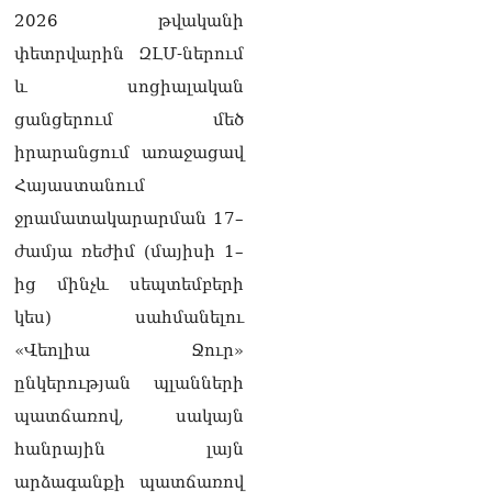
տվե՜ք այն էջը, որտեղ
2026 թվականի
գրված է Ուժեղ
Հայաստանի անունը, չեք
փետրվարին ԶԼՄ-ներում
կարող, որովհետև նման էջ
և սոցիալական
այդ զեկույցում գոյություն
չունի. Ղահրամանյանը՝
ցանցերում մեծ
Ղազարյանի
իրարանցում առաջացավ
հայտարարության մասին
07.08.2026
Հայաստանում
ջրամատակարարման 17–
ՏԵՍԱՆՅՈւԹ․ Իմ
ընտանիքը փող չունի, իմ
ժամյա ռեժիմ (մայիսի 1–
աշխատավարձով է
ից մինչև սեպտեմբերի
ապրում. Թագուհի
Ղազարյանը հուզվեց
կես) սահմանելու
07.08.2026
«Վեոլիա Ջուր»
Ինչու ԱՄՆ նախագահ
ընկերության պլանների
Թրամփը Ուկրաինային
պատճառով, սակայն
«Պատրիոտ» հրթիռներ չի
տրամադրի
հանրային լայն
07.08.2026
արձագանքի պատճառով