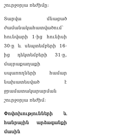
լրագրողը՝ Էդգար
շուրջօրյա ռեժիմը։
Ղազարյանին
07.08.2026
Տարվա մնացած
ժամանակահատվածում՝
ՏԵՍԱՆՅՈւԹ․ Փաշինյանը
հայտարարել է, որ
հունվարի 1-ից հունիսի
Եվրամիությունը
30-ը և սեպտեմբերի 16-
Հայաստանի վրա
ազդեցության լծակներ
ից դեկտեմբերի 31-ը,
չունի
07.08.2026
մայրաքաղաքի
սպառողների համար
ՏԵՍԱՆՅՈւԹ․ «Ցավոք,
լոգիստիկ խնդիրների
նախատեսված է
պատճառով մեր
ջրամատակարարման
փոխադարձ առևտրի
ծավալն այնքան էլ մեծ չէ»․
շուրջօրյա ռեժիմ։
Նիկոլ Փաշինյանը՝
Ղրղզստանի նախագահին
Փոփոխությունների և
07.08.2026
հանրային արձագանքի
Տիկի՜ն Ղազարյան, ցույց
մասին