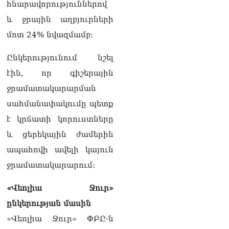
հնարավորություններով
Հակոբյանին
07.08.2026
և ջրային աղբյուրների
մոտ 24% նվազմամբ։
Նիկոլ Փաշինյանի քավոր
մարզպետն ավելի քան 5
Ընկերությունում նշել
տարում ոչ մի ասուլիս չի
տվել. Ոսկան Սարգսյան
էին, որ գիշերային
07.08.2026
ջրամատակարարման
ՄԱԿ Գլխավոր
սահմանափակումը պետք
քարտուղարի ուղերձը
է կրճատի կորուստները
Փաշինյանին
արտահայտում է թերեւս
և ցերեկային ժամերին
համաշխարհային
ապահովի ավելի կայուն
անցուդարձում շատ բան
որոշող կենտրոնների
ջրամատակարարում։
տրամադրություններ
07.08.2026
«Վեոլիա Ջուր»
Դուք էլ մի դատվեք, դուք
ընկերության մասին
մի անգամ դատվել եք.
«Վեոլիա Ջուր» ՓԲԸ-ն
Ղազինյանը՝ ՔՊ–ականին