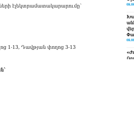
08.0
ների էլեկտրամատակարարումը`
Խա
ան
վե
Փա
08.0
ղոց 1-13, Դավթյան փողոց 3-13
«Ժ
Ռո
08.0
ն՝
«Հ
ադ
08.0
«Հ
հա
08.0
«Հ
08.0