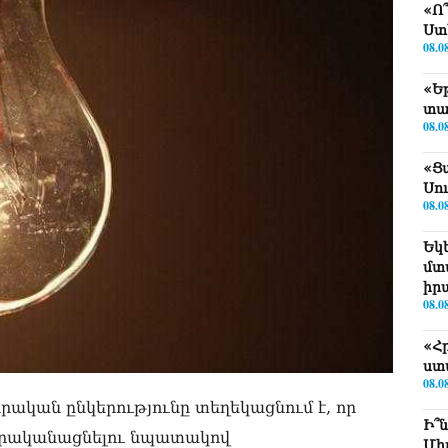
«Ո
Ստ
08.0
«Ե
տա
08.0
«Ց
Սո
08.0
Եկ
մտ
իր
08.0
«Հ
ստ
08.0
կան ընկերությունը տեղեկացնում է, որ
Ի՞
 իրականացնելու նպատակով
Մխ