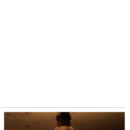
ղիղ միացում․ ԱՄՈԹԻ ՕՐ․ Կաթողիկոսի գործով դատական
աջին նիստը
8.2026
ՍԱՆՅՈւԹ․ «Այսօր ձեզ համար ազգային ամոթի օ՞ր է»․
ագրողը՝ ՔՊ-ական պատգամավոր Ռուզաննա Երեմյանին
8.2026
ՍԱՆՅՈւԹ․ «Հնարավո՞ր է զրկվեք մանդատից»․ լրագրողը՝
գար Ղազարյանին
8.2026
ՍԱՆՅՈւԹ․ Փաշինյանը հայտարարել է, որ Եվրամիությունը
յաստանի վրա ազդեցության լծակներ չունի
8.2026
ՍԱՆՅՈւԹ․ «Ցավոք, լոգիստիկ խնդիրների պատճառով մեր
խադարձ առևտրի ծավալն այնքան էլ մեծ չէ»․ Նիկոլ
շինյանը՝ Ղրղզստանի նախագահին
8.2026