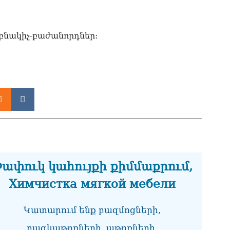
այ
07.0
 բնակիչ-բաժանորդներ:
Ամ
ին
07.0
ՏԵ
ու
07.0
Խա
Կա
07.0
ՏԵ
ափուկ կահույքի քիմմաքրում,
հա
մտ
Химчистка мягкой мебели
07.0
Ռո
Կատարում ենք բազմոցների,
ռո
բազկաթոռների, աթոռների,
07.0