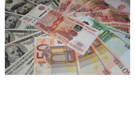
Տիկ
Հա
զե
հա
07.0