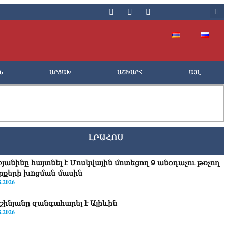
Ն
ԱՐՑԱԽ
ԱՇԽԱՐՀ
ԱՅԼ
ԼՐԱՀՈՍ
բյանինը հայտնել է Մոսկվային մոտեցող 9 անօդաչու թռչող
րքերի խnցման մասին
8.2026
շինյանը զանգահարել է Ալիևին
8.2026