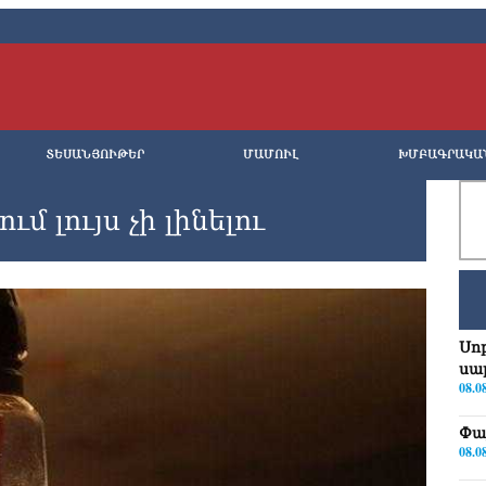
ՏԵՍԱՆՅՈՒԹԵՐ
ՄԱՄՈՒԼ
ԽՄԲԱԳՐԱԿԱ
մ լույս չի լինելու
Սո
սա
08.0
Փա
08.0