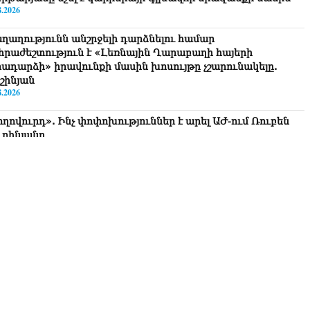
8.2026
ղաղությունն անշրջելի դարձնելու համար
հրաժեշտություն է «Լեռնային Ղարաբաղի հայերի
րադարձի» իրավունքի մասին խոսույթը չշարունակելը.
շինյան
8.2026
ողովուրդ». Ինչ փոփոխություններ է արել ԱԺ-ում Ռուբեն
ւբինյանը
8.2026
րապարակ». Հայկական ծիրանի մասին ռուս-
րբեջանական սահմանին մատնել են «հայկական թերթերը»
8.2026
րապարակ». Փաշինյանը որս է սկսել Ծառուկյանի
մախոհների նկատմամբ
8.2026
րապարակ». Խիստ զգուշացրել են, սպառնացել ազատել
8.2026