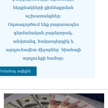
ներքնակների քիմմաքրման
Ու
առ
աշխատանքներ:
07.0
Օգտագործում ենք բացառապես
ՏԵ
գերմանական բարձրորակ,
լր
07.0
անվտանգ, հակաալերգիկ և
ՏԵ
արդյունավետ միջոցներ՝ հիանալի
Էդ
07.0
արդյունքի համար։
ՏԵ
Հա
Իմանալ ավելին
07.0
ՏԵ
փո
Փա
07.0