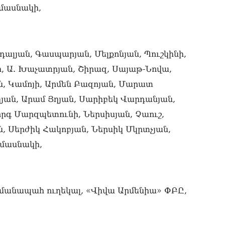
 մասնակի,
«Ժ
խմ
08.0
«Հ
վդալյան, Գասպարյան, Մելքոնյան, Պուշկինի,
դր
, Ա. Խաչատրյան, Շիրազ, Սայաթ-Նովա,
08.0
ն, Կամոյի, Արմեն Բազոյան, Մարատ
ՏԵ
յան, Արամ Յղյան, Սարիբեկ Վարդանյան,
փո
Մա
որգ Մարզպետունի, Ներսիսյան, Չաուշ,
07.0
, Սերժիկ Հակոբյան, Ներսիկ Մկրտչյան,
ՏԵ
 մասնակի,
աջ
07.0
ՏԵ
ահմանապահ ուղեկալ, «Վիվա Արմենիա» ՓԲԸ,
չէ
07.0
ՏԵ