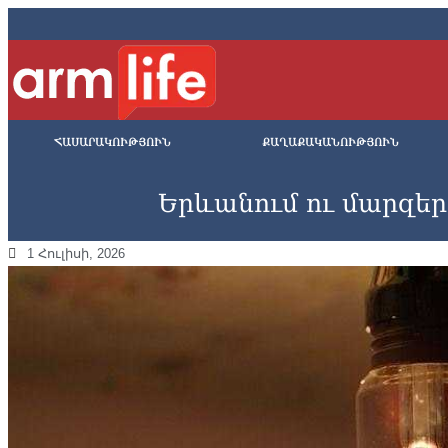
ՀԱՍԱՐԱԿՈՒԹՅՈՒՆ
ՔԱՂԱՔԱԿԱՆՈՒԹՅՈՒՆ
Երևանում ու մարզերու
1 Հուլիսի, 2026