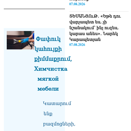
07.08.2026
ՏԵՍԱՆՅՈւԹ․ «Եթե դու
վարչապետ ես, չի
նշանակում՝ ինչ ուզես,
կարաս անես»․ Նարեկ
Փափուկ
Կարապետյան
07.08.2026
կահույքի
Խայտառակություն է, մի
քիմմաքրում,
հատ ուշադիր լսեք՝
Химчистка
Ամենայն Հայոց
Կաթողիկոսի դատ.
мягкой
Տիգրան Աբրահամյան
07.08.2026
мебели
ՏԵՍԱՆՅՈւԹ․ «Վեհափառ,
Կատարում
վեհափառ»
վանկարկումների ու
ենք
հավատավոր ժողովրդի
հոծ բազմության միջով
բազմոցների,
Կաթողիկոսը մտավ