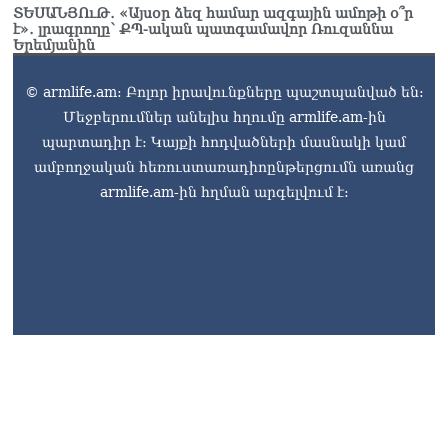
07.08.2026
ՏԵՍԱՆՅՈւԹ․ «Այսօր ձեզ համար ազգային ամոթի օ՞ր
է»․ լրագրողը՝ ՔՊ-ական պատգամավոր Ռուզաննա
Երեմյանին
Ռուսաստանը
ահազանգում է, որ կարող է
դադարել զբոսաշրջային
© armlife.am: Բոլոր իրավունքները պաշտպանված են:
ռեսուրսի հոսքը դեպի
Մեջբերումներ անելիս հղումը armlife.am-ին
Հայաստան․ ինչ տեղի
պարտադիր է: Կայքի հոդվածների մասնակի կամ
կունենա
07.08.2026
ամբողջական հեռուստառադիոընթերցումն առանց
armlife.am-ին հղման արգելվում է:
Միշուստինը «ոտքի վրա»
շփվել է Փաշինյանի հետ
07.08.2026
ՏԵՍԱՆՅՈւԹ․ Այսօր մեր
ամոթի օրն է,
խայտառակություն է՝
դատում են Վեհափառին.
Մարիաննա
Ղահրամանյան
07.08.2026
armlife@internet.ru
Եկեղեցու հեղինակության