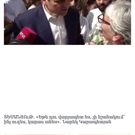
Փաշինյանը հասկացրել է,
որ Հայաստանին
Եվրամիության հետ
մերձեցման մղել է
Լուկաշենկոն
07.08.2026
ՀՀ–ի համար ԵԱՏՄ–ի հետ
համագործակցության
խորացումը
առաջնահերթություն է.
Փաշինյան
07.08.2026
ՀԲԸՄ-ն կոչ է անում
կասեցնել քրեական
վարույթը, որը հակասում է
մեր պատմական
ավանդույթներին
07.08.2026
ՏԵՍԱՆՅՈւԹ․ «Եթե դու վարչապետ ես, չի նշանակում՝
ինչ ուզես, կարաս անես»․ Նարեկ Կարապետյան
Քննչական կոմիտեն
արձագանքել է Աննա