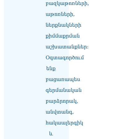
դատարան
բազկաթոռների,
07.08.2026
աթոռների,
Ռուսաստանում հայտնել
ներքնակների
են, որ կանխել են
Հայաստան 16 մլն ռուբլու
քիմմաքրման
ապօրինի արտահանումը
07.08.2026
աշխատանքներ:
Ուղիղ միացում․ ԱՄՈԹԻ
Օգտագործում
ՕՐ․ Կաթողիկոսի գործով
ենք
դատական առաջին նիստը
07.08.2026
բացառապես
ՏԵՍԱՆՅՈւԹ․ «Այսօր ձեզ
գերմանական
համար ազգային ամոթի
օ՞ր է»․ լրագրողը՝ ՔՊ-
բարձրորակ,
ական պատգամավոր
անվտանգ,
Ռուզաննա Երեմյանին
07.08.2026
հակաալերգիկ
ՏԵՍԱՆՅՈւԹ․ «Հնարավո՞ր
և
է զրկվեք մանդատից»․