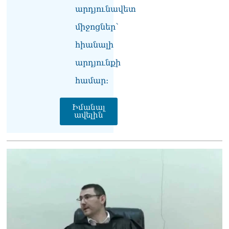
լրագրողը՝ Էդգար
արդյունավետ
Ղազարյանին
07.08.2026
միջոցներ՝
հիանալի
ՏԵՍԱՆՅՈւԹ․ Փաշինյանը
հայտարարել է, որ
արդյունքի
Եվրամիությունը
Հայաստանի վրա
համար։
ազդեցության լծակներ
չունի
Իմանալ
07.08.2026
ավելին
ՏԵՍԱՆՅՈւԹ․ «Ցավոք,
լոգիստիկ խնդիրների
պատճառով մեր
փոխադարձ առևտրի
ծավալն այնքան էլ մեծ չէ»․
Նիկոլ Փաշինյանը՝
Ղրղզստանի նախագահին
07.08.2026
Տիկի՜ն Ղազարյան, ցույց