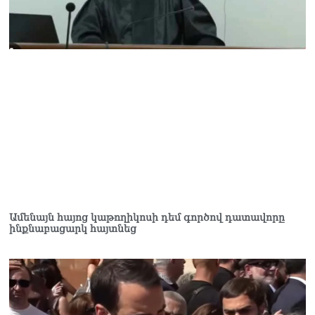
տվե՜ք այն էջը, որտեղ
գրված է Ուժեղ
Հայաստանի անունը, չեք
կարող, որովհետև նման էջ
այդ զեկույցում գոյություն
չունի. Ղահրամանյանը՝
Ղազարյանի
հայտարարության մասին
07.08.2026
ՏԵՍԱՆՅՈւԹ․ Իմ
ընտանիքը փող չունի, իմ
աշխատավարձով է
ապրում. Թագուհի
Ղազարյանը հուզվեց
07.08.2026
Ամենայն հայոց կաթողիկոսի դեմ գործով դատավորը
ինքնաբացարկ հայտնեց
Ինչու ԱՄՆ նախագահ
Թրամփը Ուկրաինային
«Պատրիոտ» հրթիռներ չի
տրամադրի
07.08.2026