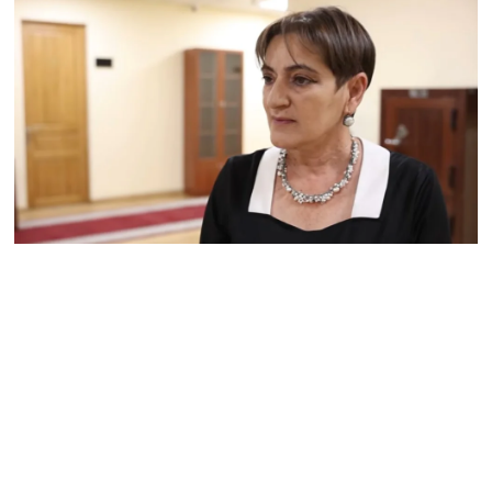
Հակոբյանին
07.08.2026
Նիկոլ Փաշինյանի քավոր
մարզպետն ավելի քան 5
տարում ոչ մի ասուլիս չի
տվել. Ոսկան Սարգսյան
07.08.2026
ՄԱԿ Գլխավոր
քարտուղարի ուղերձը
Փաշինյանին
արտահայտում է թերեւս
համաշխարհային
անցուդարձում շատ բան
որոշող կենտրոնների
տրամադրություններ
07.08.2026
Դուք էլ մի դատվեք, դուք
մի անգամ դատվել եք.
Ղազինյանը՝ ՔՊ–ականին