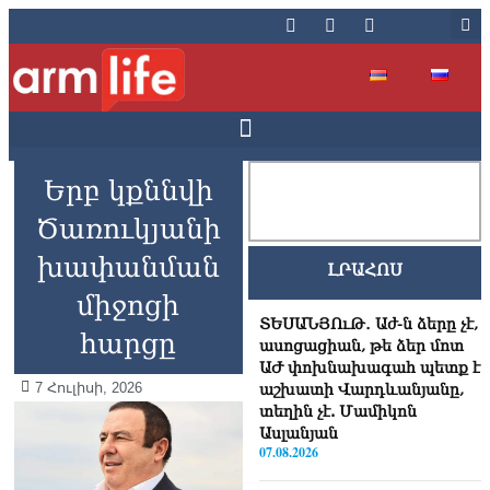
Երբ կքննվի
Ծառուկյանի
խափանման
ԼՐԱՀՈՍ
միջոցի
ՏԵՍԱՆՅՈւԹ․ Աժ-ն ձերը չէ,
հարցը
ասոցացիան, թե ձեր մոտ
ԱԺ փոխնախագահ պետք է
7 Հուլիսի, 2026
աշխատի Վարդևանյանը,
տեղին չէ. Մամիկոն
Ասլանյան
07.08.2026