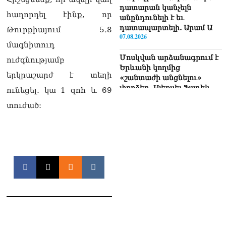
դատարան կանչելն
հաղորդել էինք, որ
անընդունելի է եւ
դատապարտելի. Արամ Ա
Թուրքիայում 5․8
07.08.2026
մագնիտուդ
Մոսկվան արձանագրում է
ուժգնությամբ
Երևանի կողմից
երկրաշարժ է տեղի
«շանտաժի անցնելու»
փորձեր․ Ալեքսեյ Ֆադեև
ունեցել․ կա 1 զnh և 69
06.08.2026
տուժած:
Նուբարաշենի
աղբավայրում տրակտորով
աղբը հրելիս այն լցվել է 29-
ամյա աշխատակցի վրա.
վերջինս մաhшցել է
06.08.2026
ՀՌՀ-ն «Կենտրոն»
հեռուստաընկերությանը
տուգանել է
06.08.2026