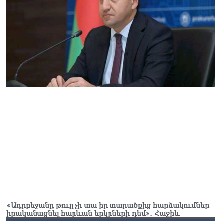
նախարար Գալյան
06.08.2026
Նիկոլ Փաշինյանը մեկնել է
Ղրղզստանի
Հանրապետություն
06.08.2026
ՏԵՍԱՆՅՈւԹ․
Սրբազանների, Սամվել
Կարապետյանի
կալանքները եղել են
ապօրինի, չեք կարող իմ
հետ չհամաձայնվել․ Արամ
Վարդևանյան
06.08.2026
Ամենայն Հայոց
Կաթողիկոսը և 6
եպիսկոպոսները
մասնակցելու են
«Ադրբեջանը թույլ չի տա իր տարածքից հարձակումներ
դատական առաջին
իրականացնել հարևան երկրների դեմ»․ Հաջիև
նիստին