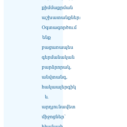
06.08.2026
քիմմաքրման
«Ուժեղ Հայաստան»-ն ԱԺ-
աշխատանքներ:
ից ստացած
պարգևավճարներն
Օգտագործում
ուղղելու է բացառապես
ենք
բարեգործությանը, մեր
հայրենակիցների
բացառապես
խնդիրների լուծմանը, որը
լինելու է թափանցիկ. Արամ
գերմանական
Վարդևանյան
06.08.2026
բարձրորակ,
անվտանգ,
ՏԵՍԱՆՅՈւԹ․ «Ինձ թվում
էր՝ իրենք ուշքի կգան, բայց
հակաալերգիկ
դեռ շարունակում են».
Կարապետյանը՝
և
հոգևորականների դեմ
քրեական գործընթացի
արդյունավետ
մասին
06.08.2026
միջոցներ՝
հիանալի