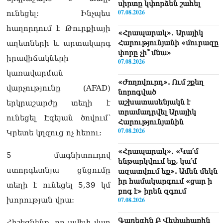
սիրտը կփորձեն շահել
07.08.2026
ունեցել: Ինչպես
հաղորդում է Թուրքիայի
«Հրապարակ»․ Արայիկ
աղետների և արտակարգ
Հարությունյանի «մուրազը
փորը չի՞ մնա»
իրավիճակների
07.08.2026
կառավարման
«Ժողովուրդ». Ում շքեղ
վարչությունը (AFAD)
նորոգված
աշխատասենյակն է
երկրաշարժը տեղի է
տրամադրվել Արայիկ
ունեցել Էգեյան ծովում՝
Հարությունյանին
07.08.2026
Կրետե կղզուց ոչ հեռու:
«Հրապարակ»․ «Կա՛մ
5 մագնիտուդով
ենթարկվում եք, կա՛մ
ստորգետնյա ցնցումը
ազատվում եք». Ամեն մեկն
իր համակարգում «ցար ի
տեղի է ունեցել 5,39 կմ
բոգ է» իրեն զգում
խորության վրա:
07.08.2026
Գարեգին Բ Վեփահառին
Հիշեցնենք, որ ավելի վաղ