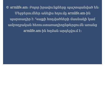
06.08.2026
© armlife.am: Բոլոր իրավունքները պաշտպանված են:
Վահագ Մարտիրոսյանը
Մեջբերումներ անելիս հղումը armlife.am-ին
որոնվում է որպես անհետ
պարտադիր է: Կայքի հոդվածների մասնակի կամ
կորած
ամբողջական հեռուստառադիոընթերցումն առանց
06.08.2026
armlife.am-ին հղման արգելվում է:
ԱԳՆ-ն 1 մլն դոլար
կստանա արտերկրում
Անկախության 35–ամյակի
միջոցառումների համար
06.08.2026
armlife@internet.ru