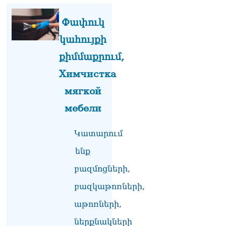
Գագիկ Ծառուկյանի և
Փափուկ
Սեդրակ Առուստամյանի
նկատմամբ նոր քրեական
կահույքի
հետապնդում է հարուցվել
06.08.2026
քիմմաքրում,
ՏԵՍԱՆՅՈւԹ․ Վաղը մենք
Химчистка
ԱԺ չենք գալու, գնալու ենք
мягкой
դատարան՝ ի
աջակցություն Վեհափառի.
мебели
Նարեկ Կարապետյան
06.08.2026
Կատարում
Անդրանիկ Սիմոնյանը
ենք
վերանշանակվել է ԱԱԾ
տնօրենի պաշտոնում
բազմոցների,
06.08.2026
բազկաթոռների,
Վեհափառի անձնագրի մեջ
գրված է՝ Գարեգին Բ.
աթոռների,
Արամ Վարդևանյանի
ներքնակների
պատասխանը