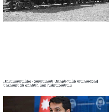
կտրուկ նվազում է․
Օվերչուկ
06.08.2026
Մոսկվան և Երևանը
քննարկում են
Ռուսաստանի գլխավոր
հյուպատոսության
բացումը Կապանում
06.08.2026
Երևանում
դшնшկшհшրվшծ 30-ամյա
տղամարդը ծանր
վիճակում տեղափոխվել է
հիվանդանոց
Ռուսաստանից Հայաստան Ադրբեջանի տարածքով
06.08.2026
կուղարկեն ցորենի նոր խմբաքանակ
Չեմ կարող մեկնաբանել
Հաջիևի խոսքը. ասել ենք,
որ Սահմանադրության
նախագիծ ենք մշակում.