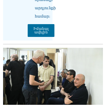
Հայաստանի ներկայիս
իշխանությունը ձախողում
արդյունքի
է թե՛ երկրի ներսում
ազգային
համար։
համերաշխության
պահպանման, թե՛
Իմանալ
արտաքին ճակատում հայ
ավելին
ժողովրդի շահերի
պաշտպանության գործը․
Մարիաննա
Ղահրամանյան
06.08.2026
Եթե ուզում եք՝ ռեբուսը
լուծենք, ասեք՝ մի քանի
ամսվա մեջ ՀՀ-ն 29 800-ից
ո՞նց դարձավ 29 743 քկմ
06.08.2026
ՏԵՍԱՆՅՈւԹ․ «Մենք մեր
խոսքը դեռ կասենք»․
Դավիթ Իշխանյան
06.08.2026