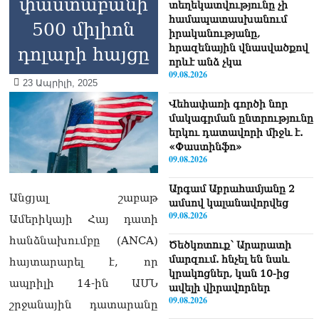
փաստաբանի
տեղեկատվությունը չի
համապատասխանում
500 միլիոն
իրականությանը,
հրազենային վնասվածքով
դոլարի հայցը
որևէ անձ չկա
09.08.2026
23 Ապրիլի, 2025
Վեհափառի գործի նոր
մակագրման ընտրությունը
երկու դատավորի միջև է.
«Փաստինֆո»
09.08.2026
Արգամ Աբրահամյանը 2
Անցյալ շաբաթ
ամսով կալանավորվեց
09.08.2026
Ամերիկայի Հայ դատի
հանձնախումբը (ANCA)
Ծեծկռտnւք՝ Արարատի
մարզում. հնչել են նաև
հայտարարել է, որ
կրակnցներ, կան 10-ից
ապրիլի 14-ին ԱՄՆ
ավելի վիրավnրներ
09.08.2026
շրջանային դատարանը