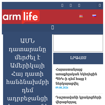
ԱՄՆ
դատարանը
մերժել է
ԼՐԱՀՈՍ
Ամերիկայի
Հայաստանյայց
Հայ դատի
առաքելական եկեղեցին
ՊԵԿ–ի դեմ հայց է
հանձնախմբի
ներկայացվել
09.08.2026
դեմ
ադրբեջանցի
Դաշտավանի կրակոցների
վերաբերյալ