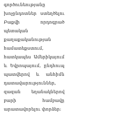
Սոբյանինը հայտնել է
գործունեությանը
Մոսկվային մոտեցող 9
անօդաչու թռչող սարքերի
խոչընդոտներ ստեղծելու
խnցման մասին
Բաքվի որդոգրած
08.08.2026
պետական ​​
Փաշինյանը զանգահարել է
քաղաքականության
Ալիևին
08.08.2026
համատեքստում,
հատկապես Ամերիկայում
«Ո՞վ է լինելու հաջորդ
քաղաքական
և Եվրոպայում, ընդհուպ
հակառակորդը». Ռուզան
պատվերով և անհիմն
Ստեփանյան
08.08.2026
դատավարություններ,
զազան եղանակներով
«Եթե ներքին
ազատություն ունես,
բարի համբավը
կալանքն անցնում է
արատավորելու փորձեր։
տանելի ռեժիմով»․
Անդրանիկ Թևանյան
08.08.2026