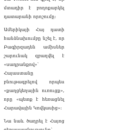
շարժմանը
09.08.2026
մտադիր է բողոքարկել
դատարանի որոշումը։
Կայուն ու տևական
խաղաղության համար
Ամերիկայի Հայ դատի
անհրաժեշտ է, որ
արցախցիները
հանձնախումբը նշել է, որ
վերադառնան, գերիներն
Բագիրզադեն ամիսներ
ազատ արձակվեն․
Բեգլարյան
շարունակ զբաղվել է
08.08.2026
«սադրանքով»՝
Մաhացել է Մեսսիի հայրը
Հայաստանը
08.08.2026
բնութագրելով որպես
ՄԻՊ–ն անթույլատրելի է
«քաղցկեղային ուռուցք»,
համարում Արգամ
որը «պետք է հեռացնել
Աբրահամյանի վերաբերյալ
ՔԿ–ի հաղորդագրությունը
Հարավային Կովկասից»։
08.08.2026
Նա նաև ծաղրել է Հայոց
ՏԵՍԱՆՅՈւԹ․ «Այսօր
զանգել եմ Ադրբեջանի
ցեղասպանությունը՝