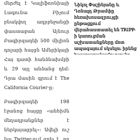
մերժել է Կալիֆոռնիայի
Նիկոլ Փաշինյանը և
Դոնալդ Թրամփը
Լագունա Բիչում
հեռախոսազրույցի
բնակվող ադրբեջանցի
ընթացքում
վերահաստատել են TRIPP-
փաստաբան Այնուր
ի կառուցման
Բագիրզադեի 500 միլիոն
աշխատանքները մոտ
ապագայում սկսելու իրենց
դոլարի հայցն Ամերիկայի
հաստատակամությունը
Հայ դատի հանձնախմբի
09.08.2026
և 29 այլ անձանց դեմ:
Սեւանա լճում հեծանիվ-
Դրա մասին գրում է The
նավակը շրջվել է.
քաղաքացիներին
California Courier-ը։
օգնության են հասել
փրկարարները
Բագիրզադեի 198
09.08.2026
էջանոց հայցը «անհիմն
Ֆիդան. Թուրքիան
մեղադրանքներ է
աջակցում է դեպի կայուն
խաղաղություն
ներկայացրել»: Ավելի ուշ
Հայաստանի և Ադրբեջանի
նա Twitter-ում գրել է, որ