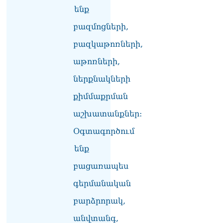
ենք
համար. Մխիթարյանը նշել
է կարիերայի գլխավոր
բազմոցների,
երազանքի մասին
08.08.2026
բազկաթոռների,
Խաղաղությունն անշրջելի
աթոռների,
դարձնելու համար
ներքնակների
անհրաժեշտություն է
«Լեռնային Ղարաբաղի
քիմմաքրման
հայերի վերադարձի»
իրավունքի մասին
աշխատանքներ:
խոսույթը չշարունակելը.
Փաշինյան
Օգտագործում
08.08.2026
ենք
«Ժողովուրդ». Ինչ
բացառապես
փոփոխություններ է արել
ԱԺ-ում Ռուբեն
գերմանական
Ռուբինյանը
08.08.2026
բարձրորակ,
«Հրապարակ». Հայկական
անվտանգ,