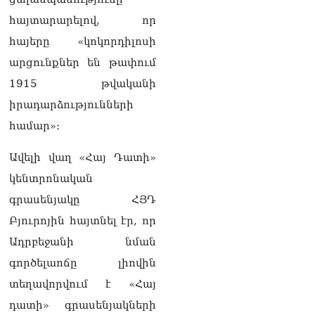
նախագահին»․ Նիկոլ
հայտարարելով, որ
Փաշինյան
08.08.2026
հայերը «կոկորդիլոսի
արցունքներ են թափում
Կադրեր Հովիկ
Աբրահամյանի որդու՝
1915 թվականի
Արգամ Աբրահամյանի
իրադարձությունների
ձերբակալությունից
08.08.2026
համար»։
Ադրբեջանը և Հայաստանը
Ավելի վաղ «Հայ Դատի»
մեկ տարվա ընթացքում
կարևոր և վճռական քայլեր
կենտրոնական
են ձեռնարկել, որպեսզի
գրասենյակը ՀՅԴ
խաղաղությունը շոշափելի
իրականություն դարձնեն
Բյուրոյին հայտնել էր, որ
երկու երկրների
Ադրբեջանի նման
ժողովուրդների համար․
Ֆրանսիայի ԱԳՆ մամուլի
գործելաոճը լիովին
քարտուղար
տեղավորվում է «Հայ
08.08.2026
դատի» գրասենյակների