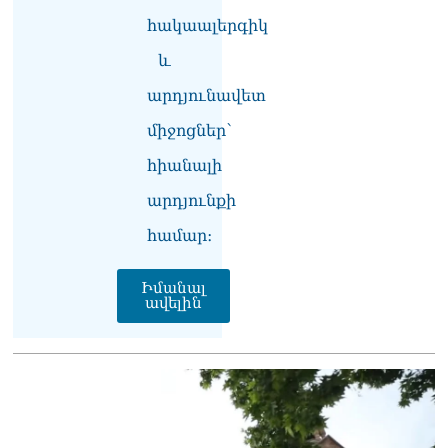
ծիրանի մասին ռուս-
հակաալերգիկ
ադրբեջանական
սահմանին մատնել են
և
«հայկական թերթերը»
08.08.2026
արդյունավետ
«Հրապարակ». Փաշինյանը
միջոցներ՝
որս է սկսել Ծառուկյանի
հիանալի
համախոհների նկատմամբ
08.08.2026
արդյունքի
«Հրապարակ». Խիստ
համար։
զգուշացրել են,
սպառնացել ազատել
08.08.2026
Իմանալ
ավելին
«Ժողովուրդ». Աղվան
Վարդանյանը մեկուսացած
է խմբակցությունից
08.08.2026
«Հրապարակ». Հեռացող
պատգամավորների