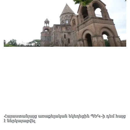
հաշվին 5 մլն դրամ գումար
է փոխանցվել
08.08.2026
ՏԵՍԱՆՅՈւԹ․ Աժ-ն ձերը չէ,
ասոցացիան, թե ձեր մոտ
ԱԺ փոխնախագահ պետք է
աշխատի Վարդևանյանը,
տեղին չէ. Մամիկոն
Ասլանյան
07.08.2026
Հայաստանյայց առաքելական եկեղեցին ՊԵԿ–ի դեմ հայց
է ներկայացվել