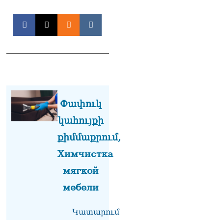
«Ցավոք, կլինեն շրջաններ,
որտեղ կտեղա կարկուտ»․
Գագիկ Սուրենյան
08.08.2026
Եկեղեցիների
համաշխարհային
խորհուրդը խորապես
մտահոգված է Հայ
առաքելական եկեղեցու
Փափուկ
շուրջ ստեղծված
իրավիճակով
կահույքի
08.08.2026
քիմմաքրում,
«Հրապարակ». Հայկ
Կոնջորյանի կնոջից շատ
Химчистка
աշխատավարձ ստացող
мягкой
պաշտոնյաների կանայք էլ
կան
мебели
08.08.2026
Ի՞նչն է պակասում
Կատարում
լիակատար երջանկության