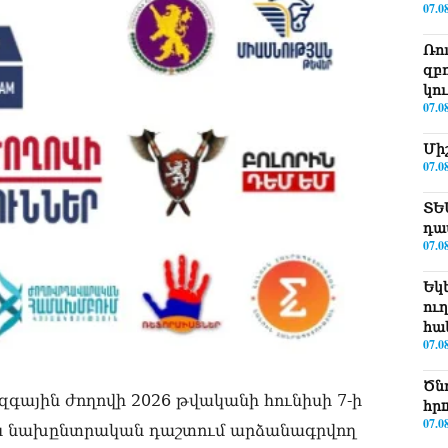
07.0
Ռո
զբ
կո
07.0
Մի
07.0
ՏԵ
դա
07.0
Եկ
ու
հա
07.0
Ծն
զգային ժողովի 2026 թվականի հունիսի 7-ի
հր
07.0
կայն նախընտրական դաշտում արձանագրվող