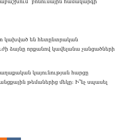
07.0
րաբաշխում՝ բոնուսային համակարգի
«Ս
Հա
Մա
07.0
 շատ կախված են հետընտրական
«Ժ
ուժի ձայնը որքանով կավելանա չանցածների
պա
07.0
«Հ
 քաղաքական կայունության հարցը
07.0
անցքային թեմաներից մեկը։ Ի՞նչ սպասել
«Հ
մն
07.0
«Ժ
տր
07.0
«Հ