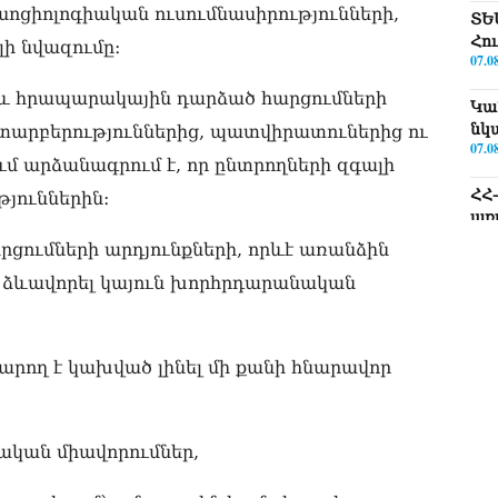
ոցիոլոգիական ուսումնասիրությունների,
ՏԵ
Հո
ի նվազումը։
07.0
 և հրապարակային դարձած հարցումների
Կա
նկ
արբերություններից, պատվիրատուներից ու
07.0
 արձանագրում է, որ ընտրողների զգալի
ՀՀ
յուններին։
առ
07.0
ցումների արդյունքների, որևէ առանձին
յն ձևավորել կայուն խորհրդարանական
Ու
փո
07.0
արող է կախված լինել մի քանի հնարավոր
«Ժ
կլ
Կա
07.0
ական միավորումներ,
Երկ