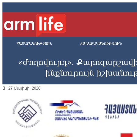
ՀԱՍԱՐԱԿՈՒԹՅՈՒՆ
ՔԱՂԱՔԱԿԱՆՈՒԹՅՈՒՆ
«Ժողովուրդ». Քարոզարշավին 
ինքնուրույն իշխանութ
27 Մայիսի, 2026