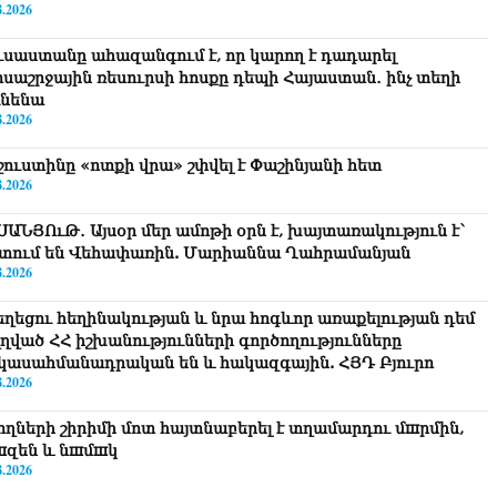
8.2026
ւսաստանը ահազանգում է, որ կարող է դադարել
ոսաշրջային ռեսուրսի հոսքը դեպի Հայաստան․ ինչ տեղի
ւնենա
8.2026
շուստինը «ոտքի վրա» շփվել է Փաշինյանի հետ
8.2026
ՍԱՆՅՈւԹ․ Այսօր մեր ամոթի օրն է, խայտառակություն է՝
տում են Վեհափառին. Մարիաննա Ղահրամանյան
8.2026
եղեցու հեղինակության և նրա հոգևոր առաքելության դեմ
ղղված ՀՀ իշխանությունների գործողությունները
կասահմանադրական են և հակազգային. ՀՅԴ Բյուրո
8.2026
ողների շիրիմի մոտ հայտնաբերել է տղամարդու մшրմին,
шզեն և նшմшկ
8.2026