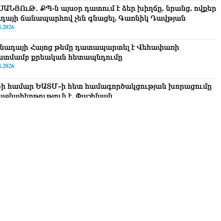
ՍԱՆՅՈւԹ․ ՔՊ-ն այսօր դատում է ձեր խիղճը, նրանց, ովքեր
ւդայի ճանապարհով չեն գնացել. Գառնիկ Դավթյան
8.2026
նադայի Հայոց թեմը դատապարտել է Վեհափառի
ատմամբ քրեական հետապնդումը
8.2026
–ի համար ԵԱՏՄ–ի հետ համագործակցության խորացումը
աջնահերթություն է. Փաշինյան
8.2026
ղիղ միացում․ Ազգային ժողովը շարունակում է
խնախագահի ընտրությունը
8.2026
ամը 15:00-ից «Ուժեղ Հայաստան»-ի պատգամավորները
քեն ԱԺ-ն և կշարժվեն դեպի Էջմիածին»․ Նարեկ
րապետյան
8.2026
ար ժամանակ լույս չի լինելու Երևանում ու 9 մարզում