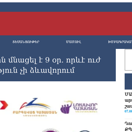
ՏԵՍԱՆՅՈՒԹԵՐ
ՄԱՄՈՒԼ
ԽՄԲԱԳՐԱԿԱ
մնացել է 9 օր․ որևէ ուժ
յուն չի ձևավորում
ՄԱ
ար
շա
07.0
Դո
ՔՊ