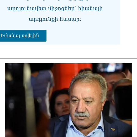
դա
արդյունավետ միջոցներ՝ հիանալի
Կա
06.0
արդյունքի համար։
Ան
Իմանալ ավելին
պա
06.0
Վե
Վա
06.0
«Ո
ու
հայ
թա
06.0
ՏԵ
շա
քր
06.0