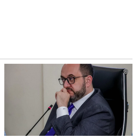
տարան՝ ի աջակցություն Վեհափառի. Նարեկ
րապետյան
8.2026
դրանիկ Սիմոնյանը վերանշանակվել է ԱԱԾ տնօրենի
շտոնում
8.2026
հափառի անձնագրի մեջ գրված է՝ Գարեգին Բ. Արամ
րդևանյանի պատասխանը
8.2026
ւժեղ Հայաստան»-ն ԱԺ-ից ստացած պարգևավճարներն
ղղելու է բացառապես բարեգործությանը, մեր
րենակիցների խնդիրների լուծմանը, որը լինելու է
փանցիկ. Արամ Վարդևանյան
8.2026
ՍԱՆՅՈւԹ․ «Ինձ թվում էր՝ իրենք ուշքի կգան, բայց դեռ
րունակում են». Կարապետյանը՝ հոգևորականների դեմ
եական գործընթացի մասին
8.2026