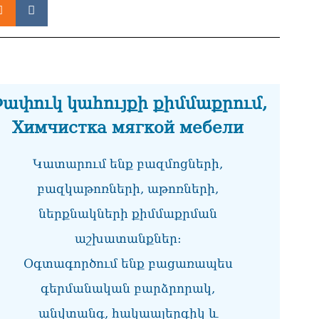
Ամ
07.0
Գա
դա
07.0
ափուկ կահույքի քիմմաքրում,
Մո
ան
Химчистка мягкой мебели
06.0
Նո
Կատարում ենք բազմոցների,
լց
բազկաթոռների, աթոռների,
06.0
ներքնակների քիմմաքրման
ՀՌ
06.0
աշխատանքներ:
Գա
Օգտագործում ենք բացառապես
նո
06.0
գերմանական բարձրորակ,
անվտանգ, հակաալերգիկ և
ՏԵ