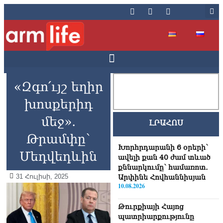
«Զգո՛ւյշ եղիր
խոսքերիդ
մեջ»․
ԼՐԱՀՈՍ
Թրամփը՝
Խորհրդարանի 6 օրերի՝
Մեդվեդևին
ավելի քան 40 ժամ տևած
քննարկումը՝ համառոտ․
31 Հուլիսի, 2025
Արփինե Հովհաննիսյան
10.08.2026
Թուրքիայի Հայոց
պատրիարքությունը