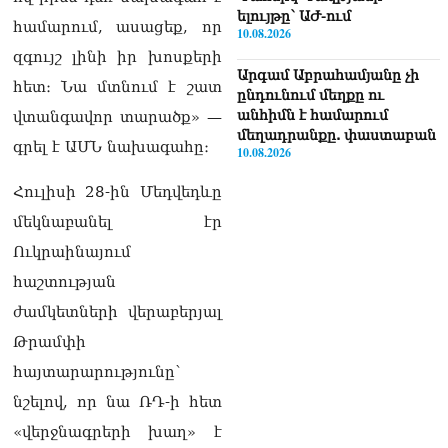
ելույթը՝ ԱԺ-ում
համարում, ասացեք, որ
10.08.2026
զգույշ լինի իր խոսքերի
Արգամ Աբրահամյանը չի
հետ։ Նա մտնում է շատ
ընդունում մեղքը ու
անհիմն է համարում
վտանգավոր տարածք» —
մեղադրանքը. փաստաբան
գրել է ԱՄՆ նախագահը։
10.08.2026
Հուլիսի 28-ին Մեդվեդևը
ՏԵՍԱՆՅՈւԹ․ «Նպատակը
ոչ թե Վեհափառին դատելն
մեկնաբանել էր
է, այլ եկեղեցին
Ուկրաինայում
պառակտելը»․ Հովիկ
Աղազարյան
հաշտության
10.08.2026
ժամկետների վերաբերյալ
ՏԵՍԱՆՅՈւԹ․ Բյուջեի
Թրամփի
դեֆիցիտը կատաստրոֆիկ
հայտարարությունը՝
մասշտաբի է, 1,4 մլրդ-ի
ճեղքվածք կա, ծախսերը
նշելով, որ նա ՌԴ-ի հետ
պետք է վերահսկենք.
«վերջնագրերի խաղ» է
Կարապետյան