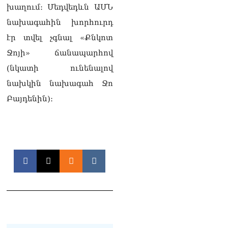
10.08.2026
խաղում։ Մեդվեդևն ԱՄՆ
նախագահին խորհուրդ
Արամը ստանում է
ազդեցիկ լծակներ.
էր տվել չգնալ «Քնկոտ
Ռոբերտ Ամստերդամ
10.08.2026
Ջոյի» ճանապարհով
(նկատի ունենալով
Հայտնի է՝ որ
նախկին նախագահ Ջո
հանձնաժողովների
նախագահների
Բայդենին)։
պաշտոններից զրկվեց ՔՊ–
ն
10.08.2026
ՏԵՍԱՆՅՈւԹ․ Բաքվում եք
ծնվել, ադրբեջանցի տեսե՞լ
եք. ՔՊ-ական Գարիկ
Սարգսյանը՝ Վիլեն
Գաբրիելյանին
10.08.2026
Աստված պահապան մեր
հրաշք Հայաստանի