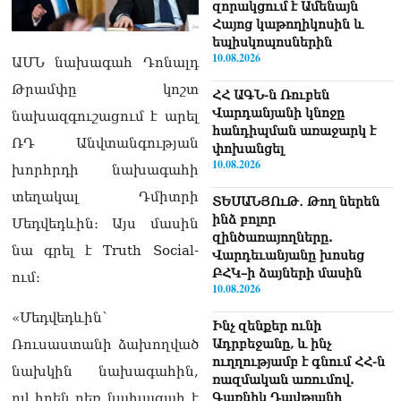
զորակցում է Ամենայն
Հայոց կաթողիկոսին և
եպիսկոպոսներին
10.08.2026
ԱՄՆ նախագահ Դոնալդ
Թրամփը կոշտ
ՀՀ ԱԳՆ-ն Ռուբեն
Վարդանյանի կնոջը
նախազգուշացում է արել
հանդիպման առաջարկ է
ՌԴ Անվտանգության
փոխանցել
10.08.2026
խորհրդի նախագահի
տեղակալ Դմիտրի
ՏԵՍԱՆՅՈւԹ․ Թող ներեն
ինձ բոլոր
Մեդվեդևին։ Այս մասին
զինծառայողները.
նա գրել է Truth Social-
Վարդեւանյանը խոսեց
ԲՀԿ–ի ձայների մասին
ում։
10.08.2026
«Մեդվեդևին՝
Ինչ զենքեր ունի
Ռուսաստանի ձախողված
Ադրբեջանը, և ինչ
ուղղությամբ է գնում ՀՀ-ն
նախկին նախագահին,
ռազմական առումով.
ով իրեն դեռ նախագահ է
Գառնիկ Դավթյանի