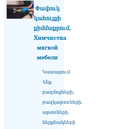
Հանրապետությանը.
Փափուկ
Ուժեղ Հայաստան
վստահաբար ունենալու
կահույքի
ենք. Արամ Վարդևանյան
10.08.2026
քիմմաքրում,
Химчистка
Քասախ համայնքի
նախկին ղեկավարը 28
мягкой
հողամաս է օտարել. 6 անձ
ձերբшկալվել է
мебели
10.08.2026
Կատարում
Փաշինյանի նոր որոշումը
10.08.2026
ենք
Նար-Դոս փողոցի շենքերից
բազմոցների,
մեկի բակում
հայտնաբերվել է կնոջ
բազկաթոռների,
մարմին
10.08.2026
աթոռների,
ներքնակների
ՏԵՍԱՆՅՈւԹ․