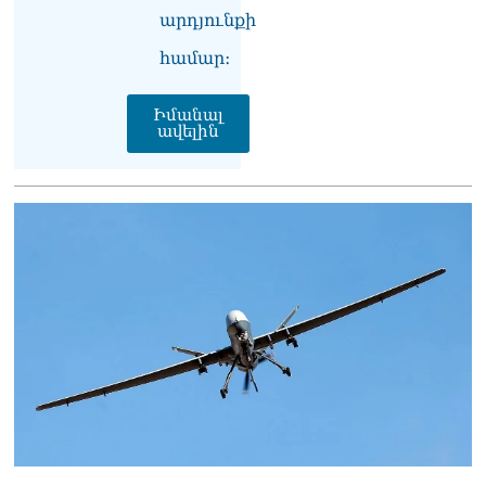
ՏԵՍԱՆՅՈւԹ․ Անի
արդյունքի
Գևորգյան- Գեղամ
Նազարյան. դատական
համար։
առաջին նիստը
10.08.2026
Իմանալ
ավելին
Արամ Վարդևանյանն
ընտրվեց ԱԺ նախագահի
տեղակալ
10.08.2026
ՏԵՍԱՆՅՈւԹ․ Կա
մինիմում 3-4
պատգամավոր, որ այստեղ
են, որովհետև պարոն
Վարդևանյանը
ժամանակին ճիշտ
իրավագիտական լուծում է
տվել. Նարեկ
Կարապետյան
10.08.2026
«Ինչ արել եմ իմ երկրի