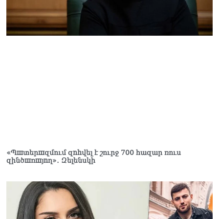
ՏԵՍԱՆՅՈւԹ․ «Հայ
ժողովուրդը հայտնվել է
դրսից պարտադրվող
երկու հանրաքվեների
արանքում». Աննա
Գրիգորյան
10.08.2026
ՏԵՍԱՆՅՈւԹ․ Ձեր
քմծիծաղից մինչև
մեղադրյալի կարգավիճակ
բաժանում ա մի շիշ վիսկի
ու Whatsupp-ի մեկ sms
10.08.2026
«Պшտերшզմում զnhվել է շուրջ 700 հազար ռուս
«TTRIPP»․ մեկ տարի անց՝
զինծшռшյnղ»․ Զելենսկի
կես ճանապարհին․
Տիգրան Դումիկյան
10.08.2026
Ուղիղ միացում․ Ազգային
ժողովը շարունակում է իր