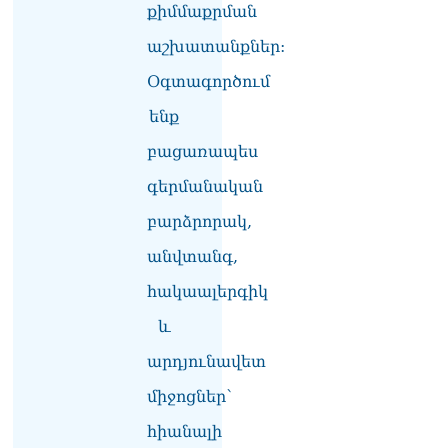
Ոստիկանները ձերբակալել
քիմմաքրման
են մեկ տասնյակից ավելի
անձանց․ մանրամասներ`
աշխատանքներ:
Դաշտավանի
Օգտագործում
խուլիգանությունից
10.08.2026
ենք
Ի՞նչ է Big Push-ը․ Նարեկ
բացառապես
Կարապետյան
10.08.2026
գերմանական
ՏԵՍԱՆՅՈւԹ․ 500 հազար
բարձրորակ,
դոլար կարելի էր խնայել,
անվտանգ,
գնել 25 արաբական ձի, որ
էս շոգին Կատար չգնան.
հակաալերգիկ
Էդգար Ղազարյան
10.08.2026
և
Ռուբեն Վարդանյանի կինը
արդյունավետ
արձագանքել է Փաշինյանի
միջոցներ՝
խոսքերին
10.08.2026
հիանալի