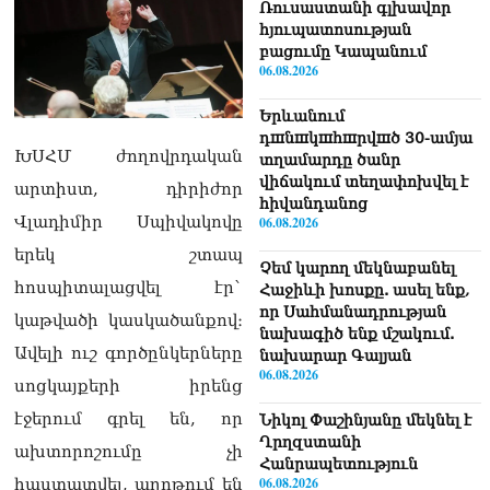
Ռուսաստանի գլխավոր
հյուպատոսության
բացումը Կապանում
06.08.2026
Երևանում
դшնшկшհшրվшծ 30-ամյա
ԽՍՀՄ ժողովրդական
տղամարդը ծանր
վիճակում տեղափոխվել է
արտիստ, դիրիժոր
հիվանդանոց
Վլադիմիր Սպիվակովը
06.08.2026
երեկ շտապ
Չեմ կարող մեկնաբանել
հոսպիտալացվել էր`
Հաջիևի խոսքը. ասել ենք,
որ Սահմանադրության
կաթվածի կասկածանքով։
նախագիծ ենք մշակում.
Ավելի ուշ գործընկերները
նախարար Գալյան
06.08.2026
սոցկայքերի իրենց
էջերում գրել են, որ
Նիկոլ Փաշինյանը մեկնել է
Ղրղզստանի
ախտորոշումը չի
Հանրապետություն
06.08.2026
հաստատվել, աղոթում են