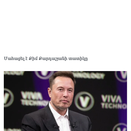
կալանավորվել է
06.08.2026
ՏԵՍԱՆՅՈւԹ․ Իրապես, չեմ
ուզել ունենալ «Պլան Բ»
Հայաստանին, որովհետև
հավատում եմ Հայաստանի
հաջողությանը. Նարեկ
Կարապետյան
06.08.2026
Մահացել է Քիմ Քարդաշյանի տատիկը
ՏԵՍԱՆՅՈւԹ․ Դուք նշում
եք, թե Հայաստանում
ահագին բան է փոխվել,
այո՛, աճել է պետական
պարտքը
05.08.2026
Սևանի ջրափրկարարները
փրկել են 5-ամյա աղջնակի
կյանքը
05.08.2026