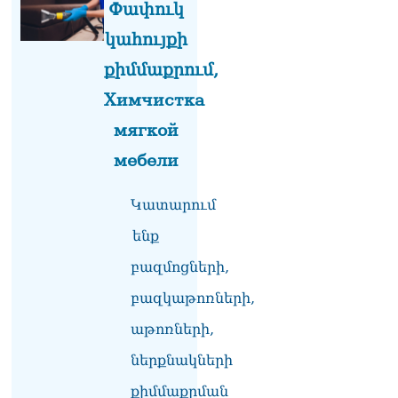
Փափուկ
ԱԳՆ-ն 1 մլն դոլար
կահույքի
կստանա արտերկրում
Անկախության 35–ամյակի
քիմմաքրում,
միջոցառումների համար
06.08.2026
Химчистка
мягкой
Ուղիղ միացում․ Ազգային
ժողովը շարոնակում է իր
мебели
աշխատանքը
06.08.2026
Կատարում
Փաշինյանը
պաշտոնյաներին կոչ արեց
ենք
վերանայել աշխատանքի
բազմոցների,
մոտեցումները և
բարձրացնել
բազկաթոռների,
կառավարության
արդյունավետությունը
աթոռների,
06.08.2026
ներքնակների
Ռուսաստանից Հայաստան
քիմմաքրման
Ադրբեջանի տարածքով