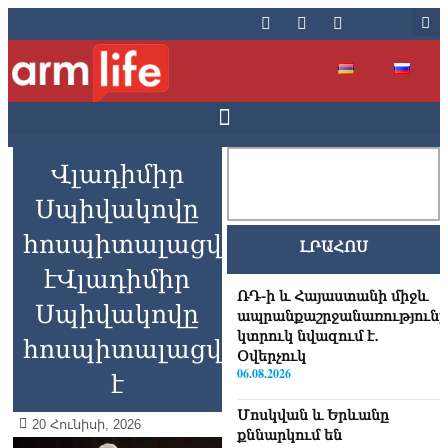
Վլադիմիր
Սպիվակովը
հոսպիտալացվել
ԼՐԱՀՈՍ
էՎլադիմիր
ՌԴ-ի և Հայաստանի միջև
Սպիվակովը
ապրանքաշրջանառությունը
կտրուկ նվազում է․
հոսպիտալացվել
Օվերչուկ
06.08.2026
է
Մոսկվան և Երևանը
20 Հունիսի, 2026
քննարկում են