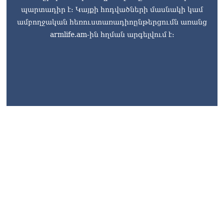
Դավիթ Ղազինյան
պարտադիր է: Կայքի հոդվածների մասնակի կամ
05.08.2026
ամբողջական հեռուստառադիոընթերցումն առանց
armlife.am-ին հղման արգելվում է:
ՏԵՍԱՆՅՈւԹ․ Այ տղա ջան,
քեզ մի քիչ համեստ
պահիր. Վարդանյանը`
Կոնջորյանին
05.08.2026
armlife@internet.ru