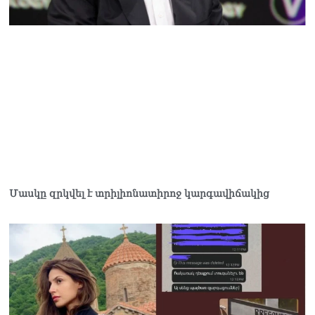
Վահագն Ալեքսանյանն
ընտրվեց ԱԺ
փոխխոսնակի պաշտոնում
05.08.2026
ՏԵՍԱՆՅՈւԹ․ Ձեզանից
շատերի երեխաների
ճակատին այն մյուռոնն է,
որն օրհնել է Վեհափառը․
հասկանու՞մ եք ինչ եք
անում
05.08.2026
ՏԵՍԱՆՅՈւԹ․ Օրհներգի
Մասկը զրկվել է տրիլիոնատիրոջ կարգավիճակից
ժամանակ ձեռքը սրտին
դրած պատգամավորը չի
կարողանում առանց
վիրավորելու խոսել․
Վարդևանյան
05.08.2026
ՏԵՍԱՆՅՈւԹ․ Այս