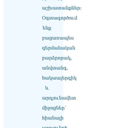
կուղարկեն ցորենի նոր
աշխատանքներ:
խմբաքանակ
06.08.2026
Օգտագործում
Ուղիղ միացում․ ՀՀ
ենք
կառավարության
բացառապես
հերթական նիստը
06.08.2026
գերմանական
Երկար ժամանակ լույս չի
բարձրորակ,
լինելու Երևանում և բոլոր
մարզերում
անվտանգ,
06.08.2026
հակաալերգիկ
«Հրապարակ». Մեղրին
և
կարեւոր է` չի կարելի
«պռավալ տալ. Կենաց
արդյունավետ
մահու կռիվ ենք տալու»
06.08.2026
միջոցներ՝
«Հրապարակ». Իրավունք
հիանալի
չունեն իրենց
արդյունքի