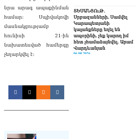
նրա արագ ապաքինման
ՏԵՍԱՆՅՈւԹ․
համար։ Սպիվակովի
Սրբազանների, Սամվել
Կարապետյանի
մասնակցությամբ
կալանքները եղել են
հունիսի 21-ին
ապօրինի, չեք կարող իմ
հետ չհամաձայնվել․ Արամ
նախատեսված համերգը
Վարդևանյան
06.08.2026
չեղարկվել է։
Ամենայն Հայոց
Կաթողիկոսը և 6
եպիսկոպոսները
մասնակցելու են
դատական առաջին
նիստին
06.08.2026
Վահագ Մարտիրոսյանը
որոնվում է որպես անհետ
կորած
06.08.2026