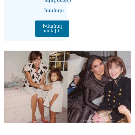
վիրավորվածությունը
ցույց տալ
համար։
06.08.2026
«Հրապարակ». ՔՊ
Իմանալ
հնաբնակները խիստ
ավելին
հիասթափված են նորերից
06.08.2026
«Ժողովուրդ». Ալեն
Սիմոնյանի ընտանիքը
լքում է կառավարական
ամառանոցը
06.08.2026
«Ժողովուրդ».
Իշխանությունները լուծել
են Կոտայքի մարզպետի
թեկնածուի հարցը
06.08.2026
Սեդրակ Առուստամյանը
երկու ամսով