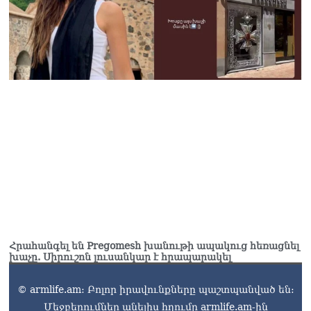
ամբիոնից հնչող
յուրաքանչյուր խոսք պետք
է ծառայի մեր պետության
ու ժողովրդի շահերին.
մենք այստեղ ենք՝ լուծում
տալու ՀՀ քաղաքացու
խնդիրներին. Լենա
Մաթևոսյան
05.08.2026
«Մուլտի Գրուպ» կոնցեռնի
նախկին գլխավոր տնօրեն
Սեդրակ Առուստամյանն ու
ներկա տնօրեն Արթուր
Դալլաքյանը ձերբակալվել
են
05.08.2026
Հրահանգել են Pregomesh խանութի ապակուց հեռացնել
ՏԵՍԱՆՅՈւԹ․ Ասել եմ՝
խաչը. Սիրուշոն լուսանկար է հրապարակել
տղամարդ են, թող
ապացուցեն. Սամվել
© armlife.am: Բոլոր իրավունքները պաշտպանված են:
Կարապետյանը որեւէ
Մեջբերումներ անելիս հղումը armlife.am-ին
մեկին չի ուղղորդել.