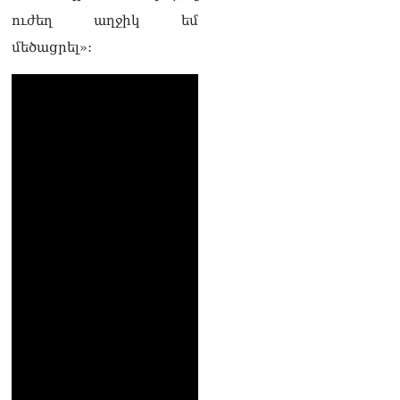
ուժեղ աղջիկ եմ
մեծացրել»: