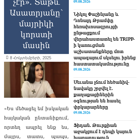
չէր». Տաթև
09.08.2026
Ասատրյանը՝
Նիկոլ Փաշինյանը և
Դոնալդ Թրամփը
մայրիկի
հեռախոսազրույցի
կորստի
ընթացքում
վերահաստատել են TRIPP-
մասին
ի կառուցման
աշխատանքները մոտ
ապագայում սկսելու իրենց
8 Հոկտեմբերի, 2025
հաստատակամությունը
09.08.2026
Սեւանա լճում հեծանիվ-
նավակը շրջվել է.
քաղաքացիներին
օգնության են հասել
փրկարարները
«Ես մեծացել եմ իսկական
09.08.2026
հայկական ընտանիքում,
Ֆիդան. Թուրքիան
որտեղ ապրել ենք ես,
աջակցում է դեպի կայուն
մայրս, տատս, պապս,
խաղաղություն