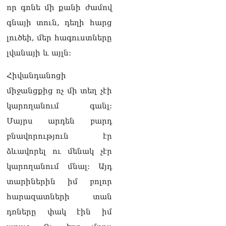
Ի՞նչն է պակասում
որ գոնե մի քանի ժամով
լիակատար երջանկության
գնայի տուն, դեղի հարց
համար. Մխիթարյանը նշել
է կարիերայի գլխավոր
լուծեի, մեր հագուստները
երազանքի մասին
լվանայի և այլն:
08.08.2026
Խաղաղությունն անշրջելի
Հիվանդանոցի
դարձնելու համար
միջանցքից ոչ մի տեղ չէի
անհրաժեշտություն է
«Լեռնային Ղարաբաղի
կարողանում գանլ:
հայերի վերադարձի»
Մայրս արդեն բարդ
իրավունքի մասին
խոսույթը չշարունակելը.
բնավորություն էր
Փաշինյան
ձևավորել ու մենակ չէր
08.08.2026
կարողանում մնալ: Այդ
«Ժողովուրդ». Ինչ
տարիներին իմ բոլոր
փոփոխություններ է արել
ԱԺ-ում Ռուբեն
հարազատների տան
Ռուբինյանը
դռները փակ էին իմ
08.08.2026