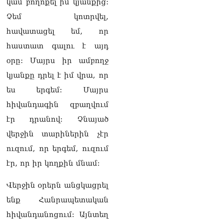
կամ բողոքել իմ կյանքից:
«Հրապարակ». Հեռացող
պատգամավորների
Չեմ կոտրվել,
հաշվին 5 մլն դրամ գումար
հավատացել եմ, որ
է փոխանցվել
08.08.2026
հաստատ գալու է այդ
օրը: Մայրս իր ամբողջ
ՏԵՍԱՆՅՈւԹ․ Աժ-ն ձերը չէ,
ասոցացիան, թե ձեր մոտ
կյանքը դրել է իմ վրա, որ
ԱԺ փոխնախագահ պետք է
ես երգեմ: Մայրս
աշխատի Վարդևանյանը,
տեղին չէ. Մամիկոն
հիվանդագին զբաղվում
Ասլանյան
07.08.2026
էր դրանով: Չնայած
վերջին տարիներին չէր
ՏԵՍԱՆՅՈւԹ․ Սկսեցին
ուզում, որ երգեմ, ուզում
հնչել զանգերը, երբ
Վեհափառն աջակիցների
էր, որ իր կողքին մնամ:
հետ մտավ Մայր Տաճար
07.08.2026
Վերջին օրերն անցկացրել
ՏԵՍԱՆՅՈւԹ․
ենք Հանրապետական
Հակասաֆարովյան օրենքը
հիվանդանոցում: Այնտեղ
թշնամանքի մասին չէ.