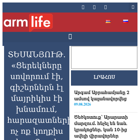
ՏԵՍԱՆՅՈՒԹ․
«Ցերեկները
սովորում էի,
ԼՐԱՀՈՍ
գիշերներն էլ
Արգամ Աբրահամյանը 2
մայրիկիս էի
ամսով կալանավորվեց
09.08.2026
խնամում,
Ծեծկռտnւք՝ Արարատի
հարազատներից
մարզում. հնչել են նաև
ոչ ոք կողքիս
կրակnցներ, կան 10-ից
ավելի վիրավnրներ