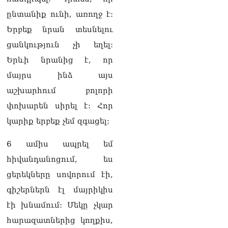
ընտանիք ունի, առողջ է:
«Ցավոք, կլինեն շրջաններ,
Երբեք նրան տեսնելու
որտեղ կտեղա կարկուտ»․
Գագիկ Սուրենյան
ցանկություն չի եղել:
08.08.2026
Երևի նրանից է, որ
Եկեղեցիների
մայրս ինձ այս
համաշխարհային
աշխարհում բոլորի
խորհուրդը խորապես
մտահոգված է Հայ
փոխարեն սիրել է: Հոր
առաքելական եկեղեցու
կարիք երբեք չեմ զգացել:
շուրջ ստեղծված
իրավիճակով
08.08.2026
6 ամիս ապրել եմ
հիվանդանոցում, ես
«Հրապարակ». Հայկ
Կոնջորյանի կնոջից շատ
ցերեկները սովորում էի,
աշխատավարձ ստացող
գիշերներն էլ մայրիկիս
պաշտոնյաների կանայք էլ
կան
էի խնամում: Մեկը չկար
08.08.2026
հարազատներից կողքիս,