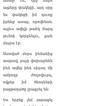
առաջ: Ու, երբ մորս
«Հրապարակ». Հայկական
աչքերը փակեցի, այդ օրը
ծիրանի մասին ռուս-
ադրբեջանական
ես փակեցի իմ դուռը
սահմանին մատնել են
իրենց առաջ, որովհետև
«հայկական թերթերը»
08.08.2026
այլևս ավելի թանկ մարդ
չունեի կորցնելու, քան
«Հրապարակ». Փաշինյանը
որս է սկսել Ծառուկյանի
մայրս էր:
համախոհների նկատմամբ
08.08.2026
Աստված մորս ինձանից
տարավ, բայց փոխարենն
«Հրապարակ». Խիստ
զգուշացրել են,
ինձ տվեց ինձ սիրող մի
սպառնացել ազատել
08.08.2026
ամբողջ ժողովուրդ,
ովքեր իմ ծնողների
«Ժողովուրդ». Աղվան
Վարդանյանը մեկուսացած
բացթողածը լրացրել են:
է խմբակցությունից
08.08.2026
Ես երբեք չեմ չարացել