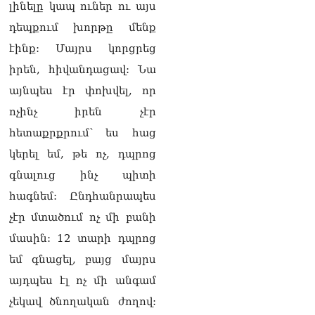
ՏԵՍԱՆՅՈւԹ․ «Այսօր
լինելը կապ ուներ ու այս
զանգել եմ Ադրբեջանի
դեպքում խորթը մենք
նախագահին»․ Նիկոլ
Փաշինյան
էինք: Մայրս կորցրեց
08.08.2026
իրեն, հիվանդացավ: Նա
Կադրեր Հովիկ
այնպես էր փոխվել, որ
Աբրահամյանի որդու՝
ոչինչ իրեն չէր
Արգամ Աբրահամյանի
ձերբակալությունից
հետաքրքրում՝ ես հաց
08.08.2026
կերել եմ, թե ոչ, դպրոց
Ադրբեջանը և Հայաստանը
գնալուց ինչ պիտի
մեկ տարվա ընթացքում
հագնեմ: Ընդհանրապես
կարևոր և վճռական քայլեր
են ձեռնարկել, որպեսզի
չէր մտածում ոչ մի բանի
խաղաղությունը շոշափելի
մասին: 12 տարի դպրոց
իրականություն դարձնեն
երկու երկրների
եմ գնացել, բայց մայրս
ժողովուրդների համար․
այդպես էլ ոչ մի անգամ
Ֆրանսիայի ԱԳՆ մամուլի
քարտուղար
չեկավ ծնողական ժողով:
08.08.2026