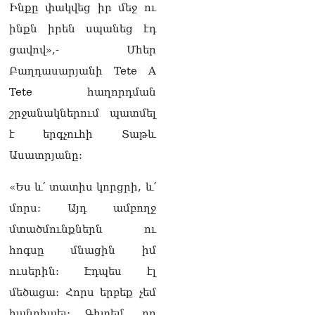
Ինքը փակվեց իր մեջ ու
Սոբյանինը հայտնել է
ինքն իրեն սպանեց էդ
Մոսկվային մոտեցող 9
ցավով»,- Մհեր
անօդաչու թռչող սարքերի
խnցման մասին
Բաղդասարյանի Tete A
08.08.2026
Tete հաղորդման
Փաշինյանը զանգահարել է
շրջանակներում պատմել
Ալիևին
08.08.2026
է երգչուհի Տաթև
Ասատրյանը:
«Ո՞վ է լինելու հաջորդ
քաղաքական
«Ես և՛ տատիս կորցրի, և՛
հակառակորդը». Ռուզան
Ստեփանյան
մորս: Այդ ամբողջ
08.08.2026
մտածմունքներն ու
«Եթե ներքին
հոգսը մնացին իմ
ազատություն ունես,
ուսերին: Էդպես էլ
կալանքն անցնում է
տանելի ռեժիմով»․
մեծացա: Հորս երբեք չեմ
Անդրանիկ Թևանյան
հանդիպել: Գիտեմ, որ
08.08.2026