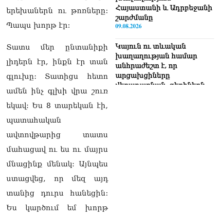
Հայաստանի և Ադրբեջանի
երեխաներն ու թոռները:
շարժմանը
Պապս խորթ էր:
09.08.2026
Կայուն ու տևական
Տատս մեր ընտանիքի
խաղաղության համար
լիդերն էր, ինքն էր տան
անհրաժեշտ է, որ
արցախցիները
գլուխը: Տատիցս հետո
վերադառնան, գերիներն
ամեն ինչ գլխի վրա շուռ
ազատ արձակվեն․
Բեգլարյան
եկավ: Ես 8 տարեկան էի,
08.08.2026
պատահական
Մաhացել է Մեսսիի հայրը
ավտովթարից տատս
08.08.2026
մահացավ ու ես ու մայրս
ՄԻՊ–ն անթույլատրելի է
մնացինք մենակ: Այնպես
համարում Արգամ
ստացվեց, որ մեզ այդ
Աբրահամյանի վերաբերյալ
ՔԿ–ի հաղորդագրությունը
տանից դուրս հանեցին:
08.08.2026
Ես կարծում եմ խորթ