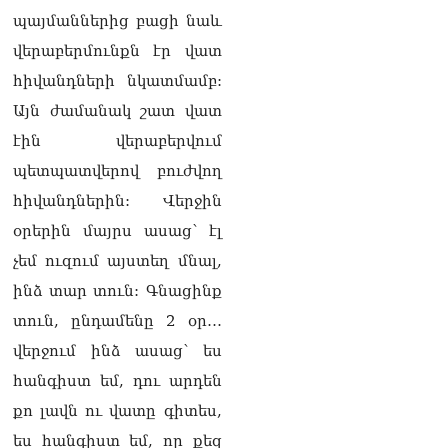
Շիրազ Մանուկյան
պայմաններից բացի նաև
07.08.2026
վերաբերմունքն էր վատ
ՏԵՍԱՆՅՈւԹ․ Գալիք
հիվանդների նկատմամբ:
սերունդները պետք է
Այն ժամանակ շատ վատ
հետևություն անեն այս
օրերից․ Անդրանիկ
էին վերաբերվում
Գևորգյան
պետպատվերով բուժվող
07.08.2026
հիվանդներին: Վերջին
օրերին մայրս ասաց՝ էլ
չեմ ուզում այստեղ մնալ,
ինձ տար տուն: Գնացինք
տուն, ընդամենը 2 օր…
վերջում ինձ ասաց՝ ես
հանգիստ եմ, դու արդեն
քո լավն ու վատը գիտես,
ես հանգիստ եմ, որ քեզ