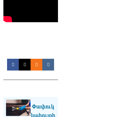
Փափուկ
կահույքի