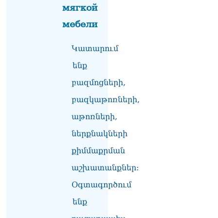
իրավունքի մասին
мягкой
խոսույթը չշարունակելը.
Փաշինյան
мебели
08.08.2026
Կատարում
«Ժողովուրդ». Ինչ
փոփոխություններ է արել
ենք
ԱԺ-ում Ռուբեն
Ռուբինյանը
բազմոցների,
08.08.2026
բազկաթոռների,
«Հրապարակ». Հայկական
աթոռների,
ծիրանի մասին ռուս-
ադրբեջանական
ներքնակների
սահմանին մատնել են
«հայկական թերթերը»
քիմմաքրման
08.08.2026
աշխատանքներ:
«Հրապարակ». Փաշինյանը
Օգտագործում
որս է սկսել Ծառուկյանի
համախոհների նկատմամբ
ենք
08.08.2026