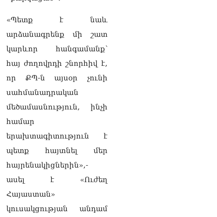
քաղաքական
հակառակորդը». Ռուզան
«Պետք է նաև
Ստեփանյան
08.08.2026
արձանագրենք մի շատ
կարևոր հանգամանք՝
«Եթե ներքին
ազատություն ունես,
հայ ժողովրդի շնորհիվ է,
կալանքն անցնում է
որ ՔՊ-ն այսօր չունի
տանելի ռեժիմով»․
Անդրանիկ Թևանյան
սահմանադրական
08.08.2026
մեծամասնություն, ինչի
«Ցավոք, կլինեն շրջաններ,
համար
որտեղ կտեղա կարկուտ»․
երախտագիտություն է
Գագիկ Սուրենյան
08.08.2026
պետք հայտնել մեր
հայրենակիցներին»,-
Եկեղեցիների
համաշխարհային
ասել է «Ուժեղ
խորհուրդը խորապես
Հայաստան»
մտահոգված է Հայ
առաքելական եկեղեցու
կուսակցության անդամ
շուրջ ստեղծված