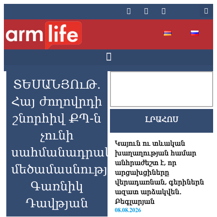
ՏԵՍԱՆՅՈւԹ․
Հայ ժողովրդի
շնորհիվ ՔՊ-ն
ԼՐԱՀՈՍ
չունի
Կայուն ու տևական
սահմանադրական
խաղաղության համար
անհրաժեշտ է, որ
մեծամասնություն.
արցախցիները
վերադառնան, գերիներն
Գառնիկ
ազատ արձակվեն․
Դավթյան
Բեգլարյան
08.08.2026