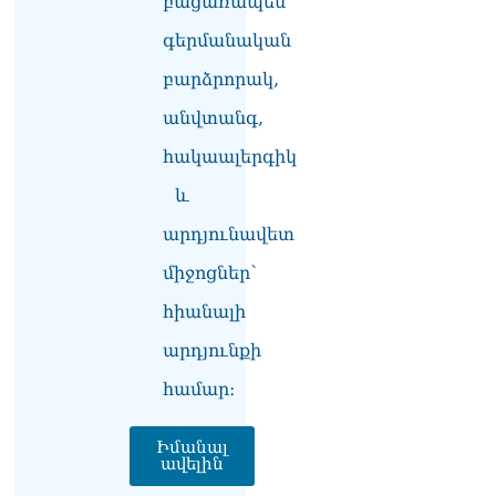
բացառապես
«Հրապարակ». Խիստ
զգուշացրել են,
գերմանական
սպառնացել ազատել
08.08.2026
բարձրորակ,
անվտանգ,
«Ժողովուրդ». Աղվան
Վարդանյանը մեկուսացած
հակաալերգիկ
է խմբակցությունից
08.08.2026
և
«Հրապարակ». Հեռացող
արդյունավետ
պատգամավորների
միջոցներ՝
հաշվին 5 մլն դրամ գումար
է փոխանցվել
հիանալի
08.08.2026
արդյունքի
ՏԵՍԱՆՅՈւԹ․ Աժ-ն ձերը չէ,
ասոցացիան, թե ձեր մոտ
համար։
ԱԺ փոխնախագահ պետք է
աշխատի Վարդևանյանը,
Իմանալ
տեղին չէ. Մամիկոն
ավելին
Ասլանյան
07.08.2026