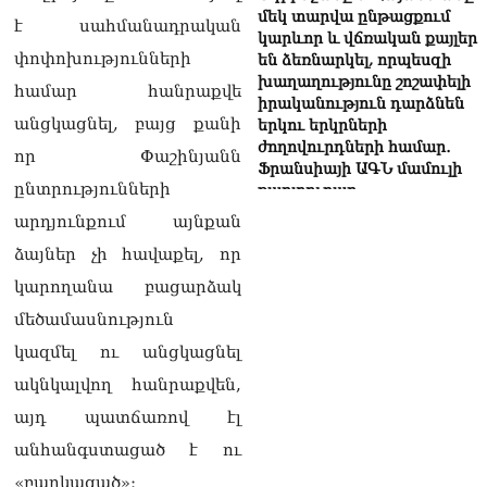
մեկ տարվա ընթացքում
է սահմանադրական
կարևոր և վճռական քայլեր
փոփոխությունների
են ձեռնարկել, որպեսզի
խաղաղությունը շոշափելի
համար հանրաքվե
իրականություն դարձնեն
անցկացնել, բայց քանի
երկու երկրների
ժողովուրդների համար․
որ Փաշինյանն
Ֆրանսիայի ԱԳՆ մամուլի
ընտրությունների
քարտուղար
08.08.2026
արդյունքում այնքան
ձայներ չի հավաքել, որ
Սոբյանինը հայտնել է
Մոսկվային մոտեցող 9
կարողանա բացարձակ
անօդաչու թռչող սարքերի
մեծամասնություն
խnցման մասին
08.08.2026
կազմել ու անցկացնել
Փաշինյանը զանգահարել է
ակնկալվող հանրաքվեն,
Ալիևին
այդ պատճառով էլ
08.08.2026
անհանգստացած է ու
«Ո՞վ է լինելու հաջորդ
«բարկացած»։