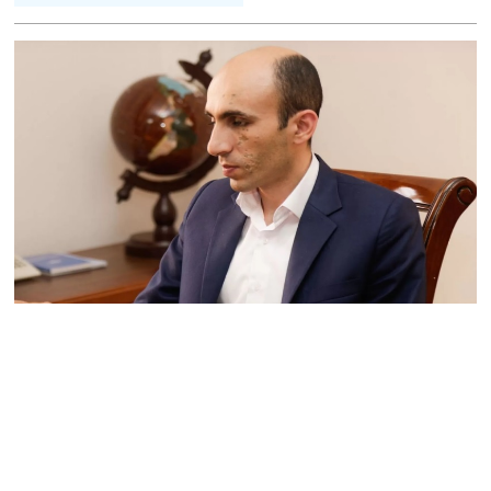
ՏԵՍԱՆՅՈւԹ․ Սկսեցին
հնչել զանգերը, երբ
Վեհափառն աջակիցների
հետ մտավ Մայր Տաճար
07.08.2026
ՏԵՍԱՆՅՈւԹ․
Հակասաֆարովյան օրենքը
թշնամանքի մասին չէ.
Շիրազ Մանուկյան
07.08.2026
ՏԵՍԱՆՅՈւԹ․ Գալիք
սերունդները պետք է
հետևություն անեն այս
օրերից․ Անդրանիկ
Գևորգյան
07.08.2026
Ամենայն հայոց
կաթողիկոսի դեմ գործով