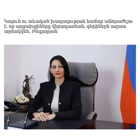
դատավորը ինքնաբացարկ
հայտնեց
07.08.2026
Կայուն ու տևական խաղաղության համար անհրաժեշտ
է, որ արցախցիները վերադառնան, գերիներն ազատ
ՏԵՍԱՆՅՈւԹ․ «Եթե դու
արձակվեն․ Բեգլարյան
վարչապետ ես, չի
նշանակում՝ ինչ ուզես,
կարաս անես»․ Նարեկ
Կարապետյան
07.08.2026
Խայտառակություն է, մի
հատ ուշադիր լսեք՝
Ամենայն Հայոց
Կաթողիկոսի դատ.
Տիգրան Աբրահամյան
07.08.2026
ՏԵՍԱՆՅՈւԹ․ «Վեհափառ,
վեհափառ»
վանկարկումների ու
հավատավոր ժողովրդի
հոծ բազմության միջով