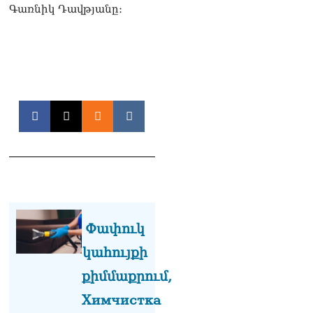
Գառնիկ Դավթյանը։
իրավիճակով
08.08.2026
«Հրապարակ». Հայկ
Կոնջորյանի կնոջից շատ
աշխատավարձ ստացող
պաշտոնյաների կանայք էլ
կան
08.08.2026
Ի՞նչն է պակասում
լիակատար երջանկության
համար. Մխիթարյանը նշել
է կարիերայի գլխավոր
երազանքի մասին
08.08.2026
Փափուկ
Խաղաղությունն անշրջելի
կահույքի
դարձնելու համար
անհրաժեշտություն է
քիմմաքրում,
«Լեռնային Ղարաբաղի
Химчистка
հայերի վերադարձի»