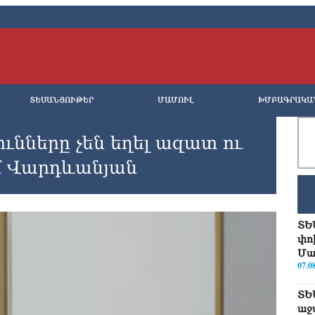
ՏԵՍԱՆՅՈՒԹԵՐ
ՄԱՄՈՒԼ
ԽՄԲԱԳՐԱԿԱ
ւնները չեն եղել ազատ ու
մ Վարդևանյան
ՏԵ
փո
Մա
07.0
ՏԵ
աջ