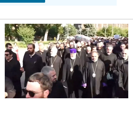
ՔՊ
07.0
Ռո
զբ
կո
07.0
Մի
07.0
ՏԵ
դա
07.0
Եկ
ու
հա
07.0
Ծն
հր