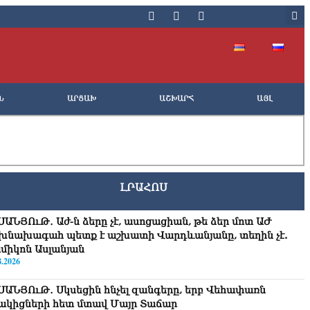
Ն
ԱՐՑԱԽ
ԱՇԽԱՐՀ
ԱՅԼ
ԼՐԱՀՈՍ
ՍԱՆՅՈւԹ․ Աժ-ն ձերը չէ, ասոցացիան, թե ձեր մոտ ԱԺ
խնախագահ պետք է աշխատի Վարդևանյանը, տեղին չէ.
միկոն Ասլանյան
8.2026
ՍԱՆՅՈւԹ․ Սկսեցին հնչել զանգերը, երբ Վեհափառն
ակիցների հետ մտավ Մայր Տաճար