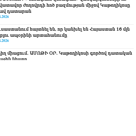
վատավոր ժողովրդի հոծ բազմության միջով Կաթողիկոսը
ավ դատարան
8.2026
ւսաստանում հայտնել են, որ կանխել են Հայաստան 16 մլն
ւբլու ապօրինի արտահանումը
8.2026
ղիղ միացում․ ԱՄՈԹԻ ՕՐ․ Կաթողիկոսի գործով դատական
աջին նիստը
8.2026
ՍԱՆՅՈւԹ․ «Այսօր ձեզ համար ազգային ամոթի օ՞ր է»․
ագրողը՝ ՔՊ-ական պատգամավոր Ռուզաննա Երեմյանին
8.2026
ՍԱՆՅՈւԹ․ «Հնարավո՞ր է զրկվեք մանդատից»․ լրագրողը՝
գար Ղազարյանին
8.2026
ՍԱՆՅՈւԹ․ Փաշինյանը հայտարարել է, որ Եվրամիությունը
յաստանի վրա ազդեցության լծակներ չունի