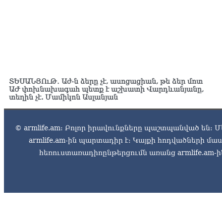
ՏԵՍԱՆՅՈւԹ․ Աժ-ն ձերը չէ, ասոցացիան, թե ձեր մոտ
ԱԺ փոխնախագահ պետք է աշխատի Վարդևանյանը,
տեղին չէ. Մամիկոն Ասլանյան
© armlife.am: Բոլոր իրավունքները պաշտպանված են: Մ
armlife.am-ին պարտադիր է: Կայքի հոդվածների մ
հեռուստառադիոընթերցումն առանց armlife.am-ին