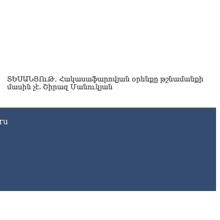
8.2026
ՍԱՆՅՈւԹ․ ՔՊ-ն այսօր դատում է ձեր խիղճը, նրանց, ովքեր
ւդայի ճանապարհով չեն գնացել. Գառնիկ Դավթյան
8.2026
ՏԵՍԱՆՅՈւԹ․ Հակասաֆարովյան օրենքը թշնամանքի
մասին չէ. Շիրազ Մանուկյան
ru