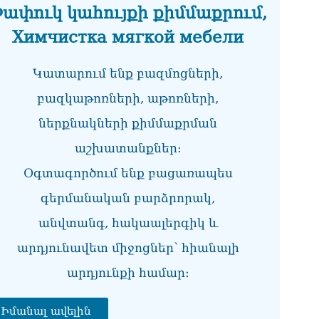
07.0
ափուկ կահույքի քիմմաքրում,
Химчистка мягкой мебели
ՀՀ
առ
07.0
Կատարում ենք բազմոցների,
ՀԲ
բազկաթոռների, աթոռների,
հա
07.0
ներքնակների քիմմաքրման
աշխատանքներ:
Քն
07.0
Օգտագործում ենք բացառապես
Նի
գերմանական բարձրորակ,
մի 
07.0
անվտանգ, հակաալերգիկ և
արդյունավետ միջոցներ՝ հիանալի
ՄԱ
ար
արդյունքի համար։
շա
07.0
Իմանալ ավելին
Դո