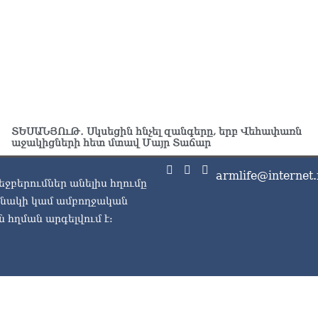
07.0
ՏԵ
Հո
07.0
ՏԵՍԱՆՅՈւԹ․ Սկսեցին հնչել զանգերը, երբ Վեհափառն
աջակիցների հետ մտավ Մայր Տաճար
armlife@internet.
եջբերումներ անելիս հղումը
ասնակի կամ ամբողջական
 հղման արգելվում է: