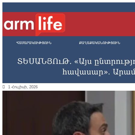
ՀԱՍԱՐԱԿՈՒԹՅՈՒՆ
ՔԱՂԱՔԱԿԱՆՈՒԹՅՈՒՆ
ՏԵՍԱՆՅՈւԹ․ «Այս ընտրությո
հավասար». Արա
1 Հուլիսի, 2026