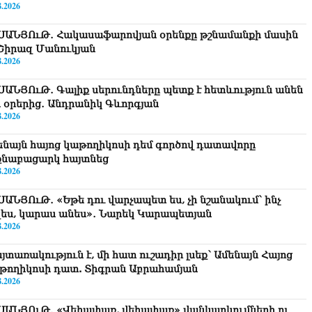
8.2026
ՍԱՆՅՈւԹ․ Հակասաֆարովյան օրենքը թշնամանքի մասին
. Շիրազ Մանուկյան
8.2026
ՍԱՆՅՈւԹ․ Գալիք սերունդները պետք է հետևություն անեն
ս օրերից․ Անդրանիկ Գևորգյան
8.2026
ենայն հայոց կաթողիկոսի դեմ գործով դատավորը
քնաբացարկ հայտնեց
8.2026
ՍԱՆՅՈւԹ․ «Եթե դու վարչապետ ես, չի նշանակում՝ ինչ
զես, կարաս անես»․ Նարեկ Կարապետյան
8.2026
յտառակություն է, մի հատ ուշադիր լսեք՝ Ամենայն Հայոց
թողիկոսի դատ. Տիգրան Աբրահամյան
8.2026
ՍԱՆՅՈւԹ․ «Վեհափառ, վեհափառ» վանկարկումների ու