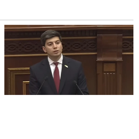
–ականին
8.2026
ւսաստանը ահազանգում է, որ կարող է դադարել
ոսաշրջային ռեսուրսի հոսքը դեպի Հայաստան․ ինչ տեղի
ւնենա
8.2026
շուստինը «ոտքի վրա» շփվել է Փաշինյանի հետ
8.2026
ՍԱՆՅՈւԹ․ Այսօր մեր ամոթի օրն է, խայտառակություն է՝
տում են Վեհափառին. Մարիաննա Ղահրամանյան
8.2026
եղեցու հեղինակության և նրա հոգևոր առաքելության դեմ
ղղված ՀՀ իշխանությունների գործողությունները
կասահմանադրական են և հակազգային. ՀՅԴ Բյուրո
8.2026
ողների շիրիմի մոտ հայտնաբերել է տղամարդու մшրմին,
шզեն և նшմшկ