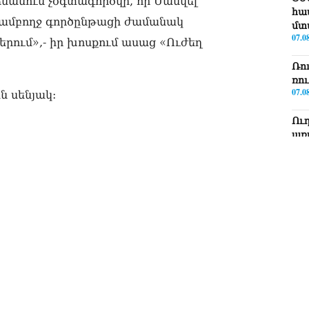
ձնանուն չօգտագործվի, որ Սամվել
հա
ամբողջ գործընթացի ժամանակ
մտ
07.0
րում»,- իր խոսքում ասաց «Ուժեղ
Ռո
ռո
07.0
ն սենյակ:
Ու
առ
07.0
ՏԵ
լր
07.0
ՏԵ
Էդ
07.0
ՏԵ
Հա