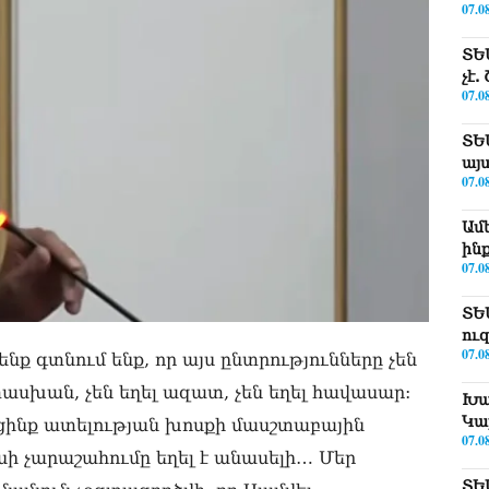
07.0
ՏԵ
չէ
07.0
ՏԵ
այ
07.0
Ամ
ին
07.0
ՏԵ
ու
07.0
ենք գտնում ենք, որ այս ընտրությունները չեն
սխան, չեն եղել ազատ, չեն եղել հավասար:
Խա
Կա
եցինք ատելության խոսքի մասշտաբային
07.0
սի չարաշահումը եղել է անասելի… Մեր
ՏԵ