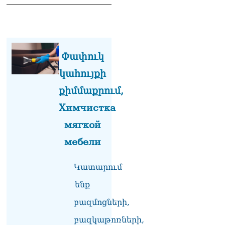
Փաշինյանը հասկացրել է,
որ Հայաստանին
Եվրամիության հետ
մերձեցման մղել է
Լուկաշենկոն
07.08.2026
Փափուկ
կահույքի
ՀՀ–ի համար ԵԱՏՄ–ի հետ
համագործակցության
քիմմաքրում,
խորացումը
առաջնահերթություն է.
Химчистка
Փաշինյան
мягкой
07.08.2026
мебели
ՀԲԸՄ-ն կոչ է անում
կասեցնել քրեական
վարույթը, որը հակասում է
Կատարում
մեր պատմական
ենք
ավանդույթներին
07.08.2026
բազմոցների,
Քննչական կոմիտեն
բազկաթոռների,
արձագանքել է Աննա