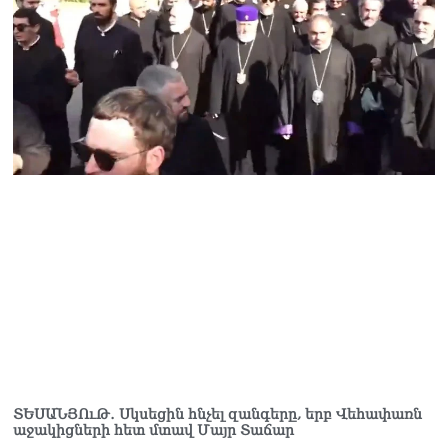
ՏԵՍԱՆՅՈւԹ․ Սկսեցին հնչել զանգերը, երբ Վեհափառն
աջակիցների հետ մտավ Մայր Տաճար