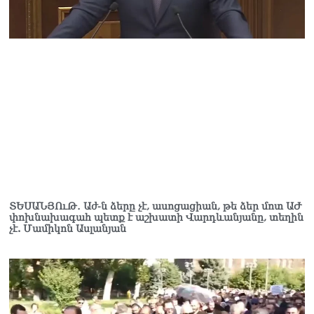
և նրա հոգևոր
առաքելության դեմ
ուղղված ՀՀ
իշխանությունների
գործողությունները
հակասահմանադրական
են և հակազգային. ՀՅԴ
Բյուրո
07.08.2026
Ծնողների շիրիմի մոտ
հայտնաբերել է
տղամարդու մшրմին,
հրшզեն և նшմшկ
07.08.2026
ՏԵՍԱՆՅՈւԹ․ Աժ-ն ձերը չէ, ասոցացիան, թե ձեր մոտ ԱԺ
փոխնախագահ պետք է աշխատի Վարդևանյանը, տեղին
չէ. Մամիկոն Ասլանյան
ՏԵՍԱՆՅՈւԹ․ ՔՊ-ն այսօր
դատում է ձեր խիղճը,
նրանց, ովքեր Հուդայի
ճանապարհով չեն գնացել.
Գառնիկ Դավթյան
07.08.2026