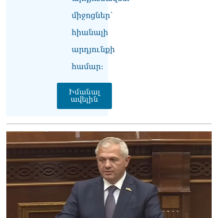
07.08.2026
միջոցներ՝
Ռուսաստանը
հիանալի
ահազանգում է, որ կարող է
դադարել զբոսաշրջային
արդյունքի
ռեսուրսի հոսքը դեպի
Հայաստան․ ինչ տեղի
համար։
կունենա
07.08.2026
Իմանալ
ավելին
Միշուստինը «ոտքի վրա»
շփվել է Փաշինյանի հետ
07.08.2026
ՏԵՍԱՆՅՈւԹ․ Այսօր մեր
ամոթի օրն է,
խայտառակություն է՝
դատում են Վեհափառին.
Մարիաննա
Ղահրամանյան
07.08.2026
Եկեղեցու հեղինակության