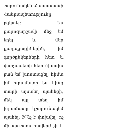
լրագրողը՝ Էդգար
շարունակեն Հայաստանի
Ղազարյանին
Հանրապետությունը
07.08.2026
բզկտել։ Ես
ՏԵՍԱՆՅՈւԹ․ Փաշինյանը
քարոզարշավի մեջ եմ
հայտարարել է, որ
Եվրամիությունը
եղել և մեր
Հայաստանի վրա
քաղաքացիներին, իմ
ազդեցության լծակներ
չունի
գործընկերների հետ և
07.08.2026
վարչապետի հետ միասին
ՏԵՍԱՆՅՈւԹ․ «Ցավոք,
բան եմ խոստացել, հիմա
լոգիստիկ խնդիրների
իմ խրամատը ես հինգ
պատճառով մեր
փոխադարձ առևտրի
տարի այստեղ պահեցի,
ծավալն այնքան էլ մեծ չէ»․
մեկ այլ տեղ իմ
Նիկոլ Փաշինյանը՝
Ղրղզստանի նախագահին
խրամատը կշարունակեմ
07.08.2026
պահել։ Ի՞նչ է փոխվել, ոչ
Տիկի՜ն Ղազարյան, ցույց
մի պաշտոն հավերժ չի և