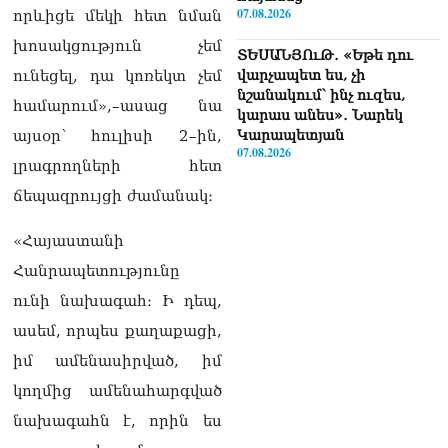
07.08.2026
որևիցե մեկի հետ նման
խոսակցություն չեմ
ՏԵՍԱՆՅՈւԹ․ «Եթե դու
ունեցել, դա կոռեկտ չեմ
վարչապետ ես, չի
նշանակում՝ ինչ ուզես,
համարում»,–ասաց նա
կարաս անես»․ Նարեկ
այսօր՝ հուլիսի 2–ին,
Կարապետյան
07.08.2026
լրագրողների հետ
Խայտառակություն է, մի
ճեպազրույցի ժամանակ։
հատ ուշադիր լսեք՝
Ամենայն Հայոց
«Հայաստանի
Կաթողիկոսի դատ.
Հանրապետությունը
Տիգրան Աբրահամյան
07.08.2026
ունի նախագահ։ Ի դեպ,
ասեմ, որպես քաղաքացի,
ՏԵՍԱՆՅՈւԹ․ «Վեհափառ,
վեհափառ»
իմ ամենասիրված, իմ
վանկարկումների ու
կողմից ամենահարգված
հավատավոր ժողովրդի
հոծ բազմության միջով
նախագահն է, որին ես
Կաթողիկոսը մտավ