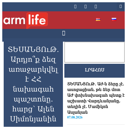
ՏԵՍԱՆՅՈւԹ․
Արդյո՞ք ձեզ
առաջարկվել
ԼՐԱՀՈՍ
է ՀՀ
ՏԵՍԱՆՅՈւԹ․ Աժ-ն ձերը չէ,
նախագահ
ասոցացիան, թե ձեր մոտ
ԱԺ փոխնախագահ պետք է
պաշտոնը․
աշխատի Վարդևանյանը,
տեղին չէ. Մամիկոն
հարց՝ Ալեն
Ասլանյան
Սիմոնյանին
07.08.2026