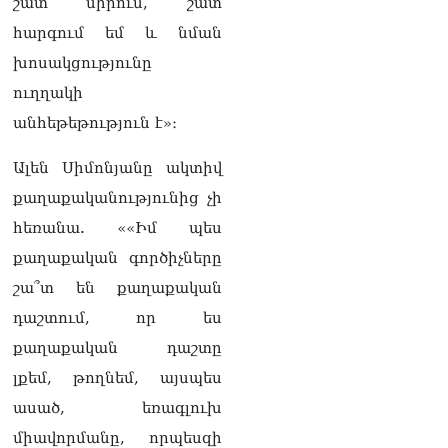
շատ սիրում, շատ
դատարան
07.08.2026
հարգում եմ և նման
խոսակցությունը
Ռուսաստանում հայտնել
են, որ կանխել են
ուղղակի
Հայաստան 16 մլն ռուբլու
անհեթեթություն է»։
ապօրինի արտահանումը
07.08.2026
Ալեն Սիմոնյանը ակտիվ
Ուղիղ միացում․ ԱՄՈԹԻ
քաղաքականությունից չի
ՕՐ․ Կաթողիկոսի գործով
դատական առաջին նիստը
հեռանա. ««Իմ պես
07.08.2026
քաղաքական գործիչները
ՏԵՍԱՆՅՈւԹ․ «Այսօր ձեզ
շա՞տ են քաղաքական
համար ազգային ամոթի
դաշտում, որ ես
օ՞ր է»․ լրագրողը՝ ՔՊ-
ական պատգամավոր
քաղաքական դաշտը
Ռուզաննա Երեմյանին
լքեմ, թողնեմ, այսպես
07.08.2026
ասած, եռագլուխ
ՏԵՍԱՆՅՈւԹ․ «Հնարավո՞ր
միավորմանը, որպեսզի
է զրկվեք մանդատից»․