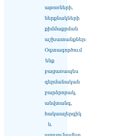
Հակոբյանին
աթոռների,
07.08.2026
ներքնակների
Նիկոլ Փաշինյանի քավոր
քիմմաքրման
մարզպետն ավելի քան 5
տարում ոչ մի ասուլիս չի
աշխատանքներ:
տվել. Ոսկան Սարգսյան
07.08.2026
Օգտագործում
ենք
ՄԱԿ Գլխավոր
քարտուղարի ուղերձը
բացառապես
Փաշինյանին
արտահայտում է թերեւս
գերմանական
համաշխարհային
անցուդարձում շատ բան
բարձրորակ,
որոշող կենտրոնների
անվտանգ,
տրամադրություններ
07.08.2026
հակաալերգիկ
Դուք էլ մի դատվեք, դուք
և
մի անգամ դատվել եք.
Ղազինյանը՝ ՔՊ–ականին
արդյունավետ