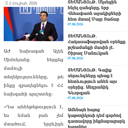
ՏԵՍԱՆՅՈւԹ․ Սկսեցին
2 Հուլիսի, 2026
հնչել զանգերը, երբ
Վեհափառն աջակիցների
հետ մտավ Մայր Տաճար
07.08.2026
ՏԵՍԱՆՅՈւԹ․
Հակասաֆարովյան օրենքը
թշնամանքի մասին չէ.
ԱԺ նախագահ Ալեն
Շիրազ Մանուկյան
07.08.2026
Սիմոնյանը հերքեց
մամուլի
ՏԵՍԱՆՅՈւԹ․ Գալիք
սերունդները պետք է
տեղեկությունները, թե
հետևություն անեն այս
ինքը զբաղեցնելու է ՀՀ
օրերից․ Անդրանիկ
Գևորգյան
նախգահի պաշտոնը։
07.08.2026
«Դա անհեթեթություն է,
Ամենայն հայոց
ես նման բան չեմ
կաթողիկոսի դեմ գործով
դատավորը ինքնաբացարկ
մտածում, երբևիցե
հայտնեց