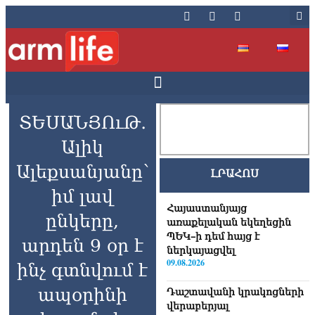
ՏԵՍԱՆՅՈւԹ․
Ալիկ
Ալեքսանյանը՝
ԼՐԱՀՈՍ
իմ լավ
Հայաստանյայց
ընկերը,
առաքելական եկեղեցին
ՊԵԿ–ի դեմ հայց է
արդեն 9 օր է
ներկայացվել
09.08.2026
ինչ գտնվում է
ապօրինի
Դաշտավանի կրակոցների
վերաբերյալ