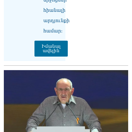
նախագահին»․ Նիկոլ
Փաշինյան
հիանալի
08.08.2026
արդյունքի
Կադրեր Հովիկ
համար։
Աբրահամյանի որդու՝
Արգամ Աբրահամյանի
ձերբակալությունից
Իմանալ
08.08.2026
ավելին
Ադրբեջանը և Հայաստանը
մեկ տարվա ընթացքում
կարևոր և վճռական քայլեր
են ձեռնարկել, որպեսզի
խաղաղությունը շոշափելի
իրականություն դարձնեն
երկու երկրների
ժողովուրդների համար․
Ֆրանսիայի ԱԳՆ մամուլի
քարտուղար
08.08.2026