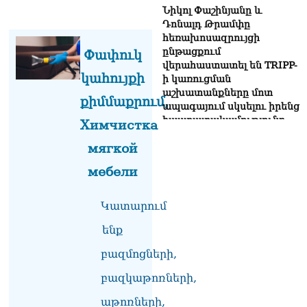
Նիկոլ Փաշինյանը և
Դոնալդ Թրամփը
հեռախոսազրույցի
ընթացքում
Փափուկ
վերահաստատել են TRIPP-
կահույքի
ի կառուցման
աշխատանքները մոտ
քիմմաքրում,
ապագայում սկսելու իրենց
հաստատակամությունը
Химчистка
09.08.2026
мягкой
Սեւանա լճում հեծանիվ-
мебели
նավակը շրջվել է.
քաղաքացիներին
օգնության են հասել
Կատարում
փրկարարները
09.08.2026
ենք
բազմոցների,
Ֆիդան. Թուրքիան
աջակցում է դեպի կայուն
բազկաթոռների,
խաղաղություն
Հայաստանի և Ադրբեջանի
աթոռների,