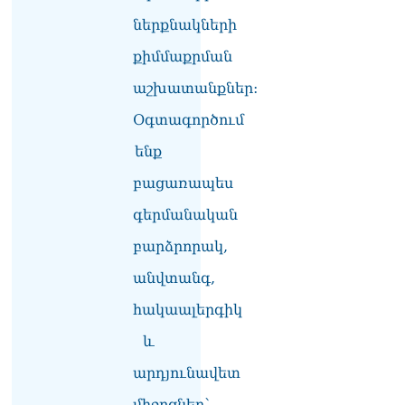
շարժմանը
09.08.2026
ներքնակների
քիմմաքրման
Կայուն ու տևական
խաղաղության համար
աշխատանքներ:
անհրաժեշտ է, որ
արցախցիները
Օգտագործում
վերադառնան, գերիներն
ազատ արձակվեն․
ենք
Բեգլարյան
08.08.2026
բացառապես
գերմանական
Մաhացել է Մեսսիի հայրը
08.08.2026
բարձրորակ,
ՄԻՊ–ն անթույլատրելի է
անվտանգ,
համարում Արգամ
հակաալերգիկ
Աբրահամյանի վերաբերյալ
ՔԿ–ի հաղորդագրությունը
և
08.08.2026
արդյունավետ
ՏԵՍԱՆՅՈւԹ․ «Այսօր
զանգել եմ Ադրբեջանի
միջոցներ՝