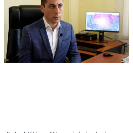
համար. Մխիթարյանը նշել
է կարիերայի գլխավոր
երազանքի մասին
08.08.2026
Խաղաղությունն անշրջելի
դարձնելու համար
անհրաժեշտություն է
«Լեռնային Ղարաբաղի
հայերի վերադարձի»
իրավունքի մասին
խոսույթը չշարունակելը.
Փաշինյան
08.08.2026
«Ժողովուրդ». Ինչ
փոփոխություններ է արել
ԱԺ-ում Ռուբեն
Ռուբինյանը
08.08.2026
«Հրապարակ». Հայկական