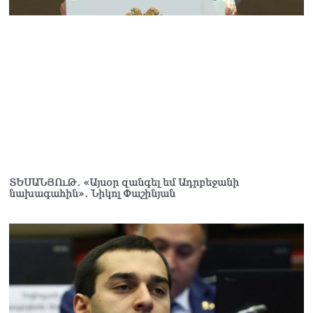
Սոբյանինը հայտնել է
Մոսկվային մոտեցող 9
անօդաչու թռչող սարքերի
խnցման մասին
08.08.2026
Փաշինյանը զանգահարել է
Ալիևին
08.08.2026
«Ո՞վ է լինելու հաջորդ
քաղաքական
հակառակորդը». Ռուզան
Ստեփանյան
ՏԵՍԱՆՅՈւԹ․ «Այսօր զանգել եմ Ադրբեջանի
նախագահին»․ Նիկոլ Փաշինյան
08.08.2026
«Եթե ներքին
ազատություն ունես,
կալանքն անցնում է
տանելի ռեժիմով»․
Անդրանիկ Թևանյան
08.08.2026