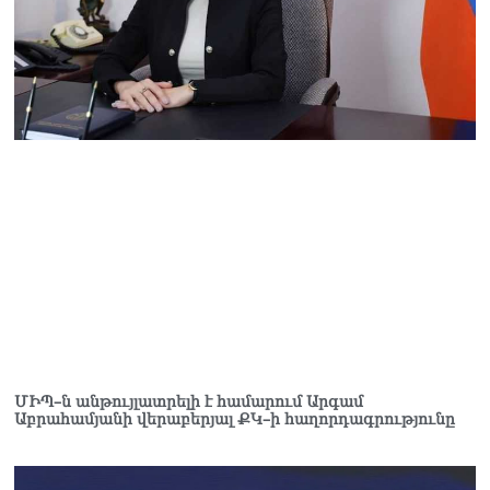
դատավորը ինքնաբացարկ
հայտնեց
07.08.2026
ՏԵՍԱՆՅՈւԹ․ «Եթե դու
վարչապետ ես, չի
նշանակում՝ ինչ ուզես,
կարաս անես»․ Նարեկ
Կարապետյան
07.08.2026
Խայտառակություն է, մի
հատ ուշադիր լսեք՝
Ամենայն Հայոց
Կաթողիկոսի դատ.
Տիգրան Աբրահամյան
07.08.2026
ՏԵՍԱՆՅՈւԹ․ «Վեհափառ,
ՄԻՊ–ն անթույլատրելի է համարում Արգամ
Աբրահամյանի վերաբերյալ ՔԿ–ի հաղորդագրությունը
վեհափառ»
վանկարկումների ու
հավատավոր ժողովրդի
հոծ բազմության միջով