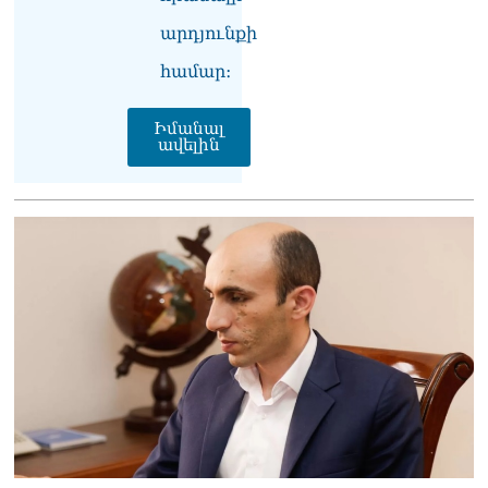
«Հրապարակ». Խիստ
արդյունքի
զգուշացրել են,
սպառնացել ազատել
համար։
08.08.2026
«Ժողովուրդ». Աղվան
Իմանալ
Վարդանյանը մեկուսացած
ավելին
է խմբակցությունից
08.08.2026
«Հրապարակ». Հեռացող
պատգամավորների
հաշվին 5 մլն դրամ գումար
է փոխանցվել
08.08.2026
ՏԵՍԱՆՅՈւԹ․ Աժ-ն ձերը չէ,
ասոցացիան, թե ձեր մոտ
ԱԺ փոխնախագահ պետք է
աշխատի Վարդևանյանը,
տեղին չէ. Մամիկոն
Ասլանյան
07.08.2026