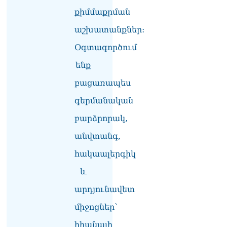
իրավունքի մասին
խոսույթը չշարունակելը.
քիմմաքրման
Փաշինյան
աշխատանքներ:
08.08.2026
Օգտագործում
«Ժողովուրդ». Ինչ
փոփոխություններ է արել
ենք
ԱԺ-ում Ռուբեն
Ռուբինյանը
բացառապես
08.08.2026
գերմանական
«Հրապարակ». Հայկական
բարձրորակ,
ծիրանի մասին ռուս-
ադրբեջանական
անվտանգ,
սահմանին մատնել են
«հայկական թերթերը»
հակաալերգիկ
08.08.2026
և
«Հրապարակ». Փաշինյանը
արդյունավետ
որս է սկսել Ծառուկյանի
համախոհների նկատմամբ
միջոցներ՝
08.08.2026
հիանալի