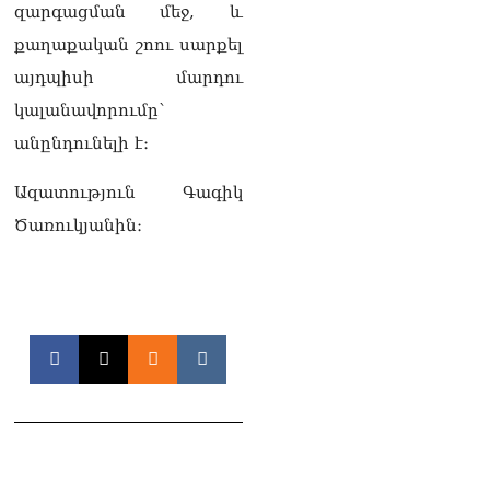
քաղաքական
զարգացման մեջ, և
հակառակորդը». Ռուզան
քաղաքական շոու սարքել
Ստեփանյան
08.08.2026
այդպիսի մարդու
կալանավորումը՝
«Եթե ներքին
ազատություն ունես,
անընդունելի է։
կալանքն անցնում է
տանելի ռեժիմով»․
Ազատություն Գագիկ
Անդրանիկ Թևանյան
08.08.2026
Ծառուկյանին։
«Ցավոք, կլինեն շրջաններ,
որտեղ կտեղա կարկուտ»․
Գագիկ Սուրենյան
08.08.2026
Եկեղեցիների
համաշխարհային
խորհուրդը խորապես
մտահոգված է Հայ
առաքելական եկեղեցու
շուրջ ստեղծված