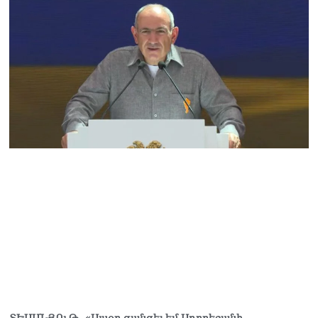
Կաթողիկոսը մտավ
դատարան
07.08.2026
Ռուսաստանում հայտնել
են, որ կանխել են
Հայաստան 16 մլն ռուբլու
ապօրինի արտահանումը
07.08.2026