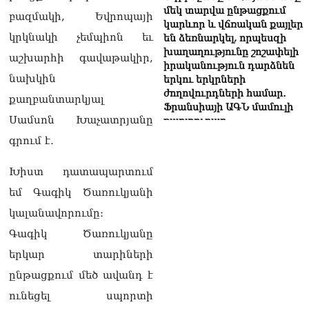
մեկ տարվա ընթացքում
բազմակի, Եվրոպայի
կարևոր և վճռական քայլեր
կրկնակի չեմպիոն եւ
են ձեռնարկել, որպեսզի
խաղաղությունը շոշափելի
աշխարհի գավաթակիր,
իրականություն դարձնեն
նախկին
երկու երկրների
ժողովուրդների համար․
քաղբանտարկյալ
Ֆրանսիայի ԱԳՆ մամուլի
Սամսոն Խաչատրյանը
քարտուղար
08.08.2026
գրում է․
Սոբյանինը հայտնել է
Խիստ դատապարտում
Մոսկվային մոտեցող 9
անօդաչու թռչող սարքերի
եմ Գագիկ Ծառուկյանի
խnցման մասին
կալանավորումը։
08.08.2026
Գագիկ Ծառուկյանը
Փաշինյանը զանգահարել է
երկար տարիների
Ալիևին
08.08.2026
ընթացքում մեծ ավանդ է
ունեցել սպորտի
«Ո՞վ է լինելու հաջորդ