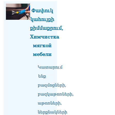
իրավիճակով
08.08.2026
Փափուկ
«Հրապարակ». Հայկ
կահույքի
Կոնջորյանի կնոջից շատ
քիմմաքրում,
աշխատավարձ ստացող
պաշտոնյաների կանայք էլ
Химчистка
կան
08.08.2026
мягкой
мебели
Ի՞նչն է պակասում
լիակատար երջանկության
համար. Մխիթարյանը նշել
Կատարում
է կարիերայի գլխավոր
երազանքի մասին
ենք
08.08.2026
բազմոցների,
Խաղաղությունն անշրջելի
բազկաթոռների,
դարձնելու համար
անհրաժեշտություն է
աթոռների,
«Լեռնային Ղարաբաղի
հայերի վերադարձի»
ներքնակների