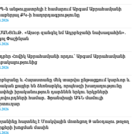
Պ–ն անթույլատրելի է համարում Արգամ Աբրահամյանի
րաբերյալ ՔԿ–ի հաղորդագրությունը
8.2026
ՍԱՆՅՈւԹ․ «Այսօր զանգել եմ Ադրբեջանի նախագահին»․
կոլ Փաշինյան
8.2026
դրեր Հովիկ Աբրահամյանի որդու՝ Արգամ Աբրահամյանի
րբակալությունից
8.2026
րբեջանը և Հայաստանը մեկ տարվա ընթացքում կարևոր և
ռական քայլեր են ձեռնարկել, որպեսզի խաղաղությունը
շափելի իրականություն դարձնեն երկու երկրների
ղովուրդների համար․ Ֆրանսիայի ԱԳՆ մամուլի
րտուղար
8.2026
բյանինը հայտնել է Մոսկվային մոտեցող 9 անօդաչու թռչող
րքերի խnցման մասին
8.2026