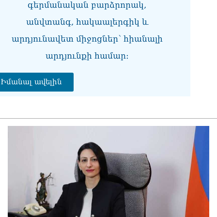
08.0
գերմանական բարձրորակ,
անվտանգ, հակաալերգիկ և
«Հ
08.0
արդյունավետ միջոցներ՝ հիանալի
«Ժ
արդյունքի համար։
խմ
08.0
Իմանալ ավելին
«Հ
դր
08.0
ՏԵ
փո
Մա
07.0
ՏԵ
աջ
07.0
ՏԵ