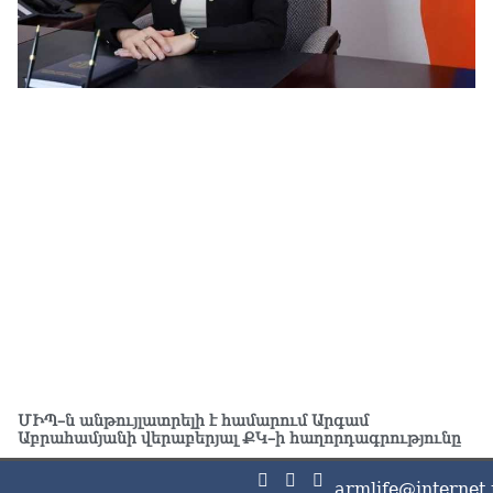
չէ
07.0
ՏԵ
այ
07.0
Ամ
ին
07.0
ՏԵ
ու
07.0
Խա
Կա
07.0
ՄԻՊ–ն անթույլատրելի է համարում Արգամ
ՏԵ
Աբրահամյանի վերաբերյալ ՔԿ–ի հաղորդագրությունը
հա
մտ
armlife@internet.