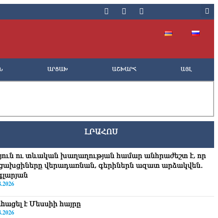
Ն
ԱՐՑԱԽ
ԱՇԽԱՐՀ
ԱՅԼ
ԼՐԱՀՈՍ
յուն ու տևական խաղաղության համար անհրաժեշտ է, որ
ցախցիները վերադառնան, գերիներն ազատ արձակվեն․
գլարյան
8.2026
hացել է Մեսսիի հայրը
8.2026