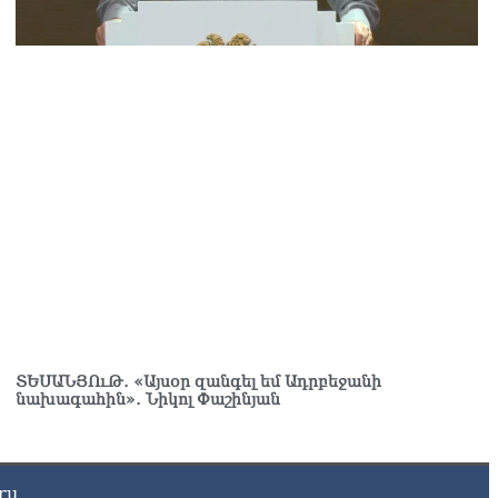
. Շիրազ Մանուկյան
8.2026
ՍԱՆՅՈւԹ․ Գալիք սերունդները պետք է հետևություն անեն
ս օրերից․ Անդրանիկ Գևորգյան
8.2026
ենայն հայոց կաթողիկոսի դեմ գործով դատավորը
քնաբացարկ հայտնեց
8.2026
ՍԱՆՅՈւԹ․ «Եթե դու վարչապետ ես, չի նշանակում՝ ինչ
զես, կարաս անես»․ Նարեկ Կարապետյան
8.2026
յտառակություն է, մի հատ ուշադիր լսեք՝ Ամենայն Հայոց
թողիկոսի դատ. Տիգրան Աբրահամյան
ՏԵՍԱՆՅՈւԹ․ «Այսօր զանգել եմ Ադրբեջանի
8.2026
նախագահին»․ Նիկոլ Փաշինյան
ՍԱՆՅՈւԹ․ «Վեհափառ, վեհափառ» վանկարկումների ու
վատավոր ժողովրդի հոծ բազմության միջով Կաթողիկոսը
ավ դատարան
ru