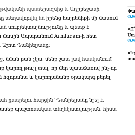
23 թվականի պատերազմից և Ադրբեջանի
Փա
08.0
 տեղավորվել են իրենց հայրենիքի մի մասում
ն սուբյեկտայնությունը և պետք է
«Ո
Ստ
ս մասին Ապարանում Armlur.am-ի հետ
08.0
 Աշոտ Դանիելյանը:
«Ե
եջ, նման բան չկա, մենք շատ լավ հասկանում
տա
08.0
ք կարող թույլ տալ, որ մեր պատճառով ինչ-որ
«Ց
ՀՀ-ն հզորանա և կարողանանք օրակարգ բերել
Սո
08.0
ընտրելու հարցին՝ Դանիելյանը նշել է.
Եկ
մտ
պասեք պաշտոնական տեղեկատվության, հիմա
իր
08.0
«Հ