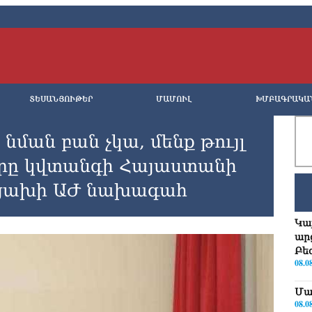
ՏԵՍԱՆՅՈՒԹԵՐ
ՄԱՄՈՒԼ
ԽՄԲԱԳՐԱԿԱ
նման բան չկա, մենք թույլ
 որը կվտանգի Հայաստանի
րցախի ԱԺ նախագահ
Կա
ար
Բե
08.0
Մա
08.0