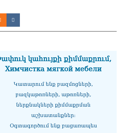
ստ
08.0
Ի՞
Մխ
08.0
Խա
ան
վե
ափուկ կահույքի քիմմաքրում,
Փա
08.0
Химчистка мягкой мебели
«Ժ
Ռո
Կատարում ենք բազմոցների,
08.0
բազկաթոռների, աթոռների,
«Հ
ներքնակների քիմմաքրման
ադ
08.0
աշխատանքներ:
«Հ
Օգտագործում ենք բացառապես
հա