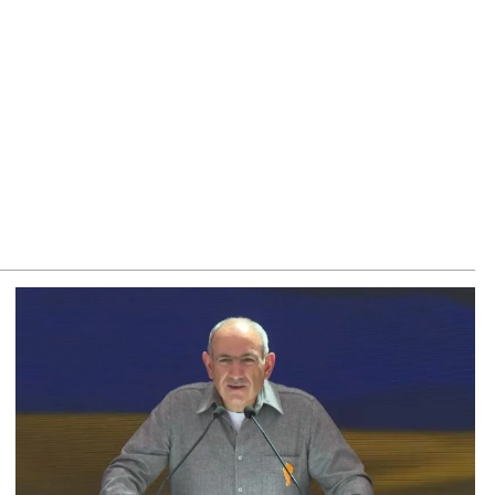
8.2026
րապարակ». Խիստ զգուշացրել են, սպառնացել ազատել
8.2026
ողովուրդ». Աղվան Վարդանյանը մեկուսացած է
բակցությունից
8.2026
րապարակ». Հեռացող պատգամավորների հաշվին 5 մլն
ամ գումար է փոխանցվել
8.2026
ՍԱՆՅՈւԹ․ Աժ-ն ձերը չէ, ասոցացիան, թե ձեր մոտ ԱԺ
խնախագահ պետք է աշխատի Վարդևանյանը, տեղին չէ.
միկոն Ասլանյան
8.2026
ՍԱՆՅՈւԹ․ Սկսեցին հնչել զանգերը, երբ Վեհափառն
ակիցների հետ մտավ Մայր Տաճար
8.2026
ՍԱՆՅՈւԹ․ Հակասաֆարովյան օրենքը թշնամանքի մասին