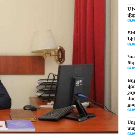
ՄԻ
վե
08.0
ՏԵ
Նի
08.0
Կա
ձե
08.0
Ադ
վճ
շո
ժո
քա
08.0
Սո
սա
08.0