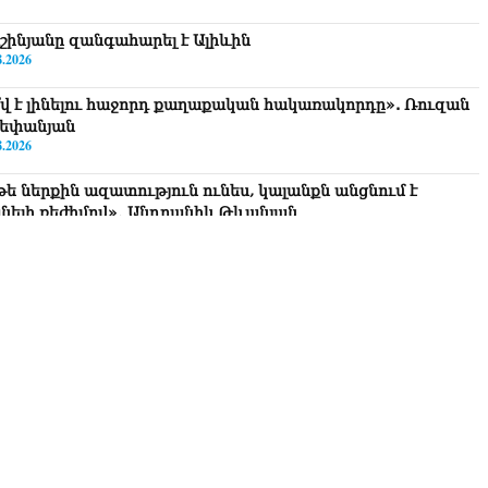
շինյանը զանգահարել է Ալիևին
8.2026
՞վ է լինելու հաջորդ քաղաքական հակառակորդը». Ռուզան
եփանյան
8.2026
թե ներքին ազատություն ունես, կալանքն անցնում է
նելի ռեժիմով»․ Անդրանիկ Թևանյան
8.2026
ավոք, կլինեն շրջաններ, որտեղ կտեղա կարկուտ»․ Գագիկ
ւրենյան
8.2026
եղեցիների համաշխարհային խորհուրդը խորապես
ահոգված է Հայ առաքելական եկեղեցու շուրջ ստեղծված
ավիճակով
8.2026
րապարակ». Հայկ Կոնջորյանի կնոջից շատ աշխատավարձ