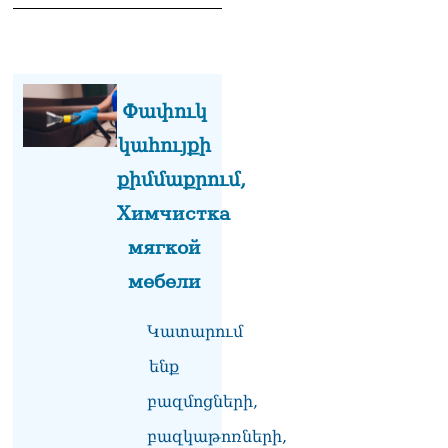
Փափուկ
կահույքի
քիմմաքրում,
Химчистка
мягкой
мебели
Կատարում
ենք
բազմոցների,
բազկաթոռների,