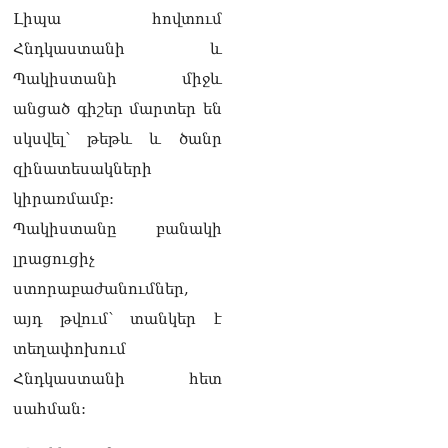
բարեկրթության
Լիպա հովտում
մթնոլորտում
Հնդկաստանի և
05.08.2026
Պակիստանի միջև
Գագիկ Ծառուկյանն
անցած գիշեր մարտեր են
ընդդեմ Երևանի
քաղաքապետարանի
սկսվել՝ թեթև և ծանր
05.08.2026
զինատեսակների
կիրառմամբ:
Պակիստանը բանակի
լրացուցիչ
ստորաբաժանումներ,
այդ թվում՝ տանկեր է
տեղափոխում
Հնդկաստանի հետ
սահման: