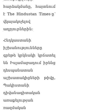
փրկել են 5-ամյա աղջնակի
հարձակմանը, հայտնում
կյանքը
է The Hindustan Times-ը՝
05.08.2026
վկայակոչելով
Վահագն Ալեքսանյանն
աղբյուրներին:
ընտրվեց ԱԺ
փոխխոսնակի պաշտոնում
05.08.2026
Հնդկաստանի
իշխանությունները
ՏԵՍԱՆՅՈւԹ․ Ձեզանից
շատերի երեխաների
գրեթե կրկնակի կրճատել
ճակատին այն մյուռոնն է,
են Իսլամաբադում իրենց
որն օրհնել է Վեհափառը․
հասկանու՞մ եք ինչ եք
դեսպանատան
անում
աշխատակիցների թիվը,
05.08.2026
Պակիստանի
ՏԵՍԱՆՅՈւԹ․ Օրհներգի
դիվանագիտական ​​
ժամանակ ձեռքը սրտին
դրած պատգամավորը չի
առաքելության
կարողանում առանց
ռազմական
վիրավորելու խոսել․