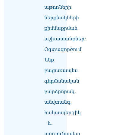
աթոռների,
ներքնակների
քիմմաքրման
աշխատանքներ:
Օգտագործում
ենք
բացառապես
գերմանական
բարձրորակ,
անվտանգ,
հակաալերգիկ
և
արդյունավետ