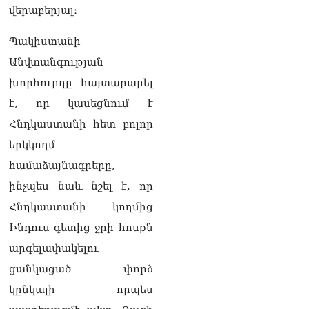
վերաբերյալ։
տղամարդ են, թող
ապացուցեն. Սամվել
Կարապետյանը որեւէ
Պակիստանի
մեկին չի ուղղորդել.
Անվտանգության
Դավիթ Ղազինյան
05.08.2026
խորհուրդը հայտարարել
է, որ կասեցնում է
ՏԵՍԱՆՅՈւԹ․ Այ տղա ջան,
քեզ մի քիչ համեստ
Հնդկաստանի հետ բոլոր
պահիր. Վարդանյանը`
երկկողմ
Կոնջորյանին
05.08.2026
համաձայնագրերը,
ինչպես նաև նշել է, որ
ՏԵՍԱՆՅՈւԹ․ «Եթե որևէ
մեկիդ իմաստություն է
Հնդկաստանի կողմից
պակասում, թող խնդրի
Ինդուս գետից ջրի հոսքն
Աստծուց, և նրան կտրվի»․
Ռուբեն Մխիթարյան
արգելափակելու
05.08.2026
ցանկացած փորձ
Փաստաբանները բողոքներ
կընկալի որպես
են ներկայացրել Անդրանիկ