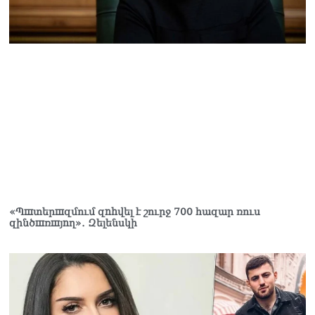
«Պшտերшզմում զnhվել է շուրջ 700 հազար ռուս
զինծшռшյnղ»․ Զելենսկի