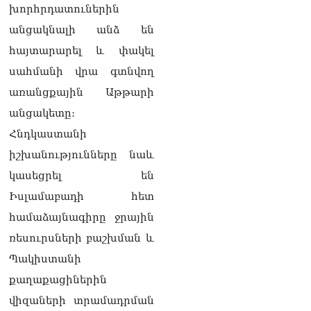
Վարդևանյան
խորհրդատուներին
05.08.2026
անցակնալի անձ են
ՏԵՍԱՆՅՈւԹ․ Այս
հայտարարել և փակել
ամբիոնից հնչող
սահմանի վրա գտնվող
յուրաքանչյուր խոսք պետք
է ծառայի մեր պետության
առանցքային Աթթարի
ու ժողովրդի շահերին.
անցակետը։
մենք այստեղ ենք՝ լուծում
տալու ՀՀ քաղաքացու
Հնդկաստանի
խնդիրներին. Լենա
իշխանությունները նաև
Մաթևոսյան
05.08.2026
կասեցրել են
Իսլամաբադի հետ
«Մուլտի Գրուպ» կոնցեռնի
նախկին գլխավոր տնօրեն
համաձայնագիրը ջրային
Սեդրակ Առուստամյանն ու
ռեսուրսների բաշխման և
ներկա տնօրեն Արթուր
Դալլաքյանը ձերբակալվել
Պակիստանի
են
քաղաքացիներին
05.08.2026
վիզաների տրամադրման
ՏԵՍԱՆՅՈւԹ․ Ասել եմ՝