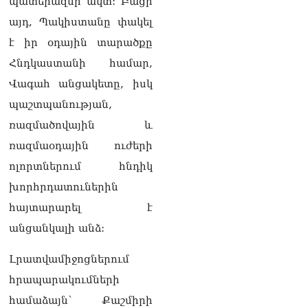
պատերազմի ակտ: Բացի
Թևանյանի կալանքի
վերաբերյալ դատական
այդ, Պակիստանը փակել
ակտերի դեմ
է իր օդային տարածքը
05.08.2026
Հնդկաստանի համար,
«Կոկորդիլոսների
Վագահ անցակետը, իսկ
բուծարանն ի՞նչ եղավ»․
լրագրողը՝ Գարիկ
պաշտպանության,
Սարգսյանին
ռազմածովային և
05.08.2026
ռազմաօդային ուժերի
«Ադրբեջանը թույլ չի տա
ոլորտներում հնդիկ
իր տարածքից
հարձակումներ
խորհրդատուներին
իրականացնել հարևան
հայտարարել է
երկրների դեմ»․ Հաջիև
05.08.2026
անցանկալի անձ:
ՏԵՍԱՆՅՈւԹ. Մեր
Լրատվամիջոցներում
նպատակը ձեզ
իշխանությունից
հրապարակումների
հեռացնելն է, մենք
համաձայն՝ Քաշմիրի
կաշխատենք ձեզ հեռացնել