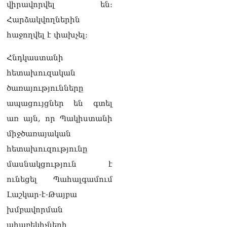
վիրավորվել են։
06.08.2026
Հարձակվողներին
Սեդրակ Առուստամյանը
հաջողվել է փախչել։
երկու ամսով
կալանավորվել է
06.08.2026
Հնդկաստանի
հետախուզական
ՏԵՍԱՆՅՈւԹ․ Իրապես, չեմ
ուզել ունենալ «Պլան Բ»
ծառայությունները
Հայաստանին, որովհետև
ապացույցներ են գտել
հավատում եմ Հայաստանի
հաջողությանը. Նարեկ
առ այն, որ Պակիստանի
Կարապետյան
միջծառայական
06.08.2026
հետախուզությունը
ՏԵՍԱՆՅՈւԹ․ Դուք նշում
մասնակցություն է
եք, թե Հայաստանում
ահագին բան է փոխվել,
ունեցել Պահալգամում
այո՛, աճել է պետական
Լաշկար-է-Թայբա
պարտքը
05.08.2026
խմբավորման
ահաբեկիչների
Սևանի ջրափրկարարները