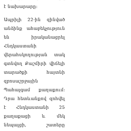
06.08.2026
է նախարարը։
«Հրապարակ». Իրավունք
չունեն իրենց
Ապրիլի 22-ին զինված
վիրավորվածությունը
անձինք ահաբեկչություն
ցույց տալ
06.08.2026
են իրականացրել
Հնդկաստանի
«Հրապարակ». ՔՊ
հնաբնակները խիստ
վերահսկողության տակ
հիասթափված են նորերից
գտնվող Քաշմիրի վիճելի
06.08.2026
տարածքի հայտնի
«Ժողովուրդ». Ալեն
զբոսաշրջային
Սիմոնյանի ընտանիքը
լքում է կառավարական
Պահալգամ քաղաքում:
ամառանոցը
Դրա հետևանքով զոհվել
06.08.2026
է Հնդկաստանի 25
«Ժողովուրդ».
քաղաքացի և մեկ
Իշխանությունները լուծել
են Կոտայքի մարզպետի
նեպալցի, շատերը
թեկնածուի հարցը