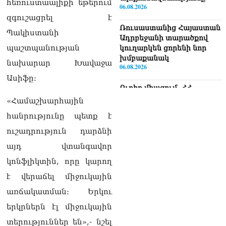
հեռուստաալիքի եթերում
06.08.2026
զգուշացրել է
Ռուսաստանից Հայաստան
Պակիստանի
Ադրբեջանի տարածքով
պաշտպանության
կուղարկեն ցորենի նոր
խմբաքանակ
նախարար Խավաջա
06.08.2026
Ասիֆը։
Ուղիղ միացում․ ՀՀ
կառավարության
«Համաշխարհային
հերթական նիստը
հանրությունը պետք է
06.08.2026
ուշադրություն դարձնի
Երկար ժամանակ լույս չի
այդ վտանգավոր
լինելու Երևանում և բոլոր
մարզերում
կոնֆլիկտին, որը կարող
06.08.2026
է վերաճել միջուկային
«Հրապարակ». Մեղրին
առճակատման։ Երկու
կարեւոր է` չի կարելի
երկրներն էլ միջուկային
«պռավալ տալ. Կենաց
մահու կռիվ ենք տալու»
տերություններ են»,- նշել