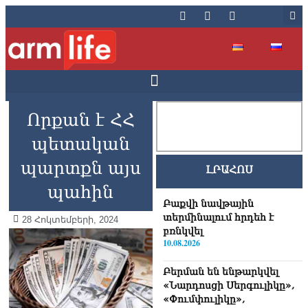
Որքան է ՀՀ
պետական
պարտքն այս
ԼՐԱՀՈՍ
պահին
Բաքվի նավթային
տերմինալում հրդեհ է
28 Հոկտեմբերի, 2024
բռնկվել
10.08.2026
Բերման են ենթարկվել
«Նարդոսցի Սերգուլիկը»,
«Փումփուլիկը»,