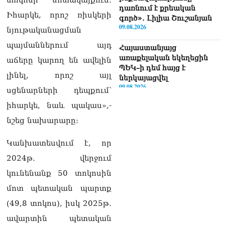
դառնում է քրեական
Իհարկե, որոշ ռիսկերի
գործ»․ Լիլիա Շուշանյան
09.08.2026
նյութականացման
պայմաններում այդ
Հայաստանյայց
առաքելական եկեղեցին
աճերը կարող են ավելին
ՊԵԿ–ի դեմ հայց է
լինել, որոշ այլ
ներկայացվել
09.08.2026
սցենարների դեպքում՝
իհարկե, նաև պակաս»,-
Դաշտավանի կրակոցների
վերաբերյալ
նշեց նախարարը։
տեղեկատվությունը չի
համապատասխանում
Կանխատեսվում է, որ
իրականությանը,
2024թ․ վերջում
հրազենային վնասվածքով
որևէ անձ չկա
կունենանք 50 տոկոսին
09.08.2026
մոտ պետական պարտք
Վեհափառի գործի նոր
(49,8 տոկոս), իսկ 2025թ․
մակագրման ընտրությունը
երկու դատավորի միջև է.
ավարտին պետական