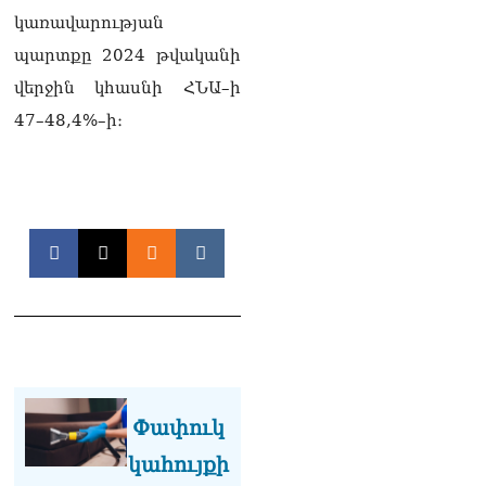
08.08.2026
կառավարության
Մաhացել է Մեսսիի հայրը
պարտքը 2024 թվականի
08.08.2026
վերջին կհասնի ՀՆԱ–ի
ՄԻՊ–ն անթույլատրելի է
47–48,4%–ի։
համարում Արգամ
Աբրահամյանի վերաբերյալ
ՔԿ–ի հաղորդագրությունը
08.08.2026
ՏԵՍԱՆՅՈւԹ․ «Այսօր
զանգել եմ Ադրբեջանի
նախագահին»․ Նիկոլ
Փաշինյան
08.08.2026
Կադրեր Հովիկ
Աբրահամյանի որդու՝
Արգամ Աբրահամյանի
Փափուկ
ձերբակալությունից
08.08.2026
կահույքի