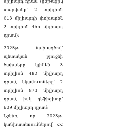
միլիարդ դրամ (ընթացիկ
տարվանը՝ 2 տրիլիոն
Սեւանա լճում հեծանիվ-
նավակը շրջվել է.
613 միլիարդի փոխարեն
քաղաքացիներին
2 տրիլիոն 455 միլիարդ
օգնության են հասել
փրկարարները
դրամ)։
09.08.2026
2025թ․ նախագծով՝
Ֆիդան. Թուրքիան
աջակցում է դեպի կայուն
պետական բյուջեի
խաղաղություն
ծախսերը կլինեն 3
Հայաստանի և Ադրբեջանի
շարժմանը
տրիլիոն 482 միլիարդ
09.08.2026
դրամ, եկամուտները՝ 2
Կայուն ու տևական
տրիլիոն 873 միլիարդ
խաղաղության համար
դրամ, իսկ դեֆիցիտը՝
անհրաժեշտ է, որ
արցախցիները
609 միլիարդ դրամ։
վերադառնան, գերիներն
Նշենք, որ 2023թ․
ազատ արձակվեն․
Բեգլարյան
կանխատեսումներով՝ ՀՀ