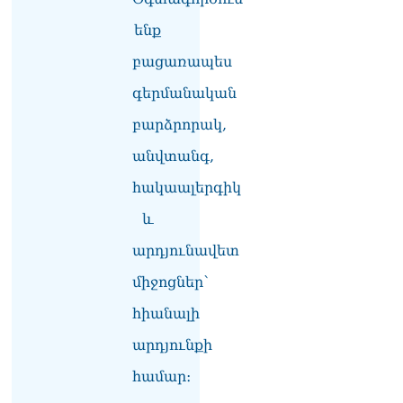
քաղաքական
ենք
հակառակորդը». Ռուզան
Ստեփանյան
բացառապես
08.08.2026
գերմանական
«Եթե ներքին
բարձրորակ,
ազատություն ունես,
կալանքն անցնում է
անվտանգ,
տանելի ռեժիմով»․
Անդրանիկ Թևանյան
հակաալերգիկ
08.08.2026
և
«Ցավոք, կլինեն շրջաններ,
արդյունավետ
որտեղ կտեղա կարկուտ»․
Գագիկ Սուրենյան
միջոցներ՝
08.08.2026
հիանալի
Եկեղեցիների
համաշխարհային
արդյունքի
խորհուրդը խորապես
մտահոգված է Հայ
համար։
առաքելական եկեղեցու