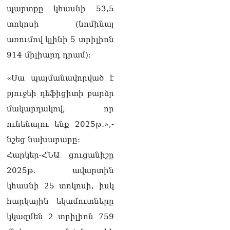
«Փաստինֆո»
պարտքը կհասնի 53,5
09.08.2026
տոկոսի (նոմինալ
Արգամ Աբրահամյանը 2
առումով կլինի 5 տրիլիոն
ամսով կալանավորվեց
09.08.2026
914 միլիարդ դրամ)։
Ծեծկռտnւք՝ Արարատի
«Սա պայմանավորված է
մարզում. հնչել են նաև
բյուջեի դեֆիցիտի բարձր
կրակnցներ, կան 10-ից
ավելի վիրավnրներ
մակարդակով, որ
09.08.2026
ունենալու ենք 2025թ․»,-
Նիկոլ Փաշինյանը և
նշեց նախարարը։
Դոնալդ Թրամփը
Հարկեր-ՀՆԱ ցուցանիշը
հեռախոսազրույցի
ընթացքում
2025թ․ ավարտին
վերահաստատել են TRIPP-
կհասնի 25 տոկոսի, իսկ
ի կառուցման
աշխատանքները մոտ
հարկային եկամուտները
ապագայում սկսելու իրենց
կկազմեն 2 տրիլիոն 759
հաստատակամությունը
09.08.2026