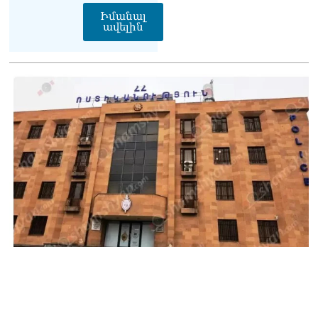
շուրջ ստեղծված
Իմանալ
իրավիճակով
ավելին
08.08.2026
«Հրապարակ». Հայկ
Կոնջորյանի կնոջից շատ
աշխատավարձ ստացող
պաշտոնյաների կանայք էլ
կան
08.08.2026
Ի՞նչն է պակասում
լիակատար երջանկության
համար. Մխիթարյանը նշել
է կարիերայի գլխավոր
երազանքի մասին
08.08.2026
Խաղաղությունն անշրջելի
դարձնելու համար
անհրաժեշտություն է
«Լեռնային Ղարաբաղի
հայերի վերադարձի»