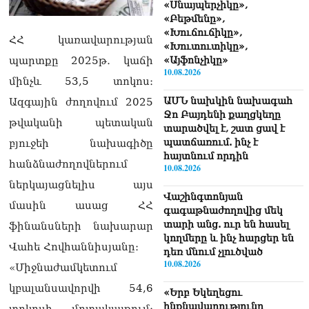
«Սնայպերչիկը»,
«Բեթմենը»,
«Խուճուճիկը»,
ՀՀ կառավարության
«Խուտուտիկը»,
պարտքը 2025թ․ կաճի
«Այֆոնչիկը»
10.08.2026
մինչև 53,5 տոկոս։
ԱՄՆ նախկին նախագահ
Ազգային ժողովում 2025
Ջո Բայդենի քաղցկեղը
թվականի պետական
տարածվել է, շատ ցավ է
պատճառում. ինչ է
բյուջեի նախագիծը
հայտնում որդին
հանձնաժողովներում
10.08.2026
ներկայացնելիս այս
Վաշինգտոնյան
մասին ասաց ՀՀ
գագաթնաժողովից մեկ
տարի անց. ուր են հասել
ֆինանսների նախարար
կողմերը և ինչ հարցեր են
Վահե Հովհաննիսյանը։
դեռ մնում չլուծված
10.08.2026
«Միջնաժամկետում
կբալանսավորվի 54,6
«Երբ Եկեղեցու
ինքնավարությունը
տոկոսի մոտակայքում։