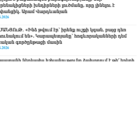
րենակիցների խնդիրների լուծմանը, որը լինելու է
փանցիկ. Արամ Վարդևանյան
8.2026
ՍԱՆՅՈւԹ․ «Ինձ թվում էր՝ իրենք ուշքի կգան, բայց դեռ
րունակում են». Կարապետյանը՝ հոգևորականների դեմ
եական գործընթացի մասին
8.2026
յաստանի ներկայիս իշխանությունը ձախողում է թե՛ երկրի
րսում ազգային համերաշխության պահպանման, թե՛
տաքին ճակատում հայ ժողովրդի շահերի պաշտպանության
րծը․ Մարիաննա Ղահրամանյան
8.2026
 ուզում եք՝ ռեբուսը լուծենք, ասեք՝ մի քանի ամսվա մեջ
ն 29 800-ից ո՞նց դարձավ 29 743 քկմ
8.2026
ՍԱՆՅՈւԹ․ «Մենք մեր խոսքը դեռ կասենք»․ Դավիթ
խանյան
8.2026