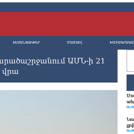
ՏԵՍԱՆՅՈՒԹԵՐ
ՄԱՄՈՒԼ
ԽՄԲԱԳՐԱԿԱ
տարածաշրջանում ԱՄՆ-ի 21
ի վրա
Մո
ան
06.0
Նո
լց
06.0