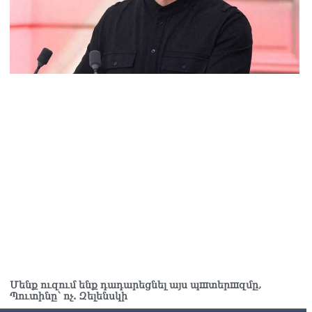
Ն-ն 1 մլն դոլար կստանա արտերկրում Անկախության 35–
յակի միջոցառումների համար
8.2026
ղիղ միացում․ Ազգային ժողովը շարոնակում է իր
խատանքը
8.2026
շինյանը պաշտոնյաներին կոչ արեց վերանայել
խատանքի մոտեցումները և բարձրացնել կառավարության
դյունավետությունը
8.2026
ւսաստանից Հայաստան Ադրբեջանի տարածքով
ւղարկեն ցորենի նոր խմբաքանակ
8.2026
ղիղ միացում․ ՀՀ կառավարության հերթական նիստը
8.2026
Մենք ուզում ենք դադարեցնել այս պшտերшզմը,
ար ժամանակ լույս չի լինելու Երևանում և բոլոր
Պուտինը՝ ոչ. Զելենսկի
րզերում