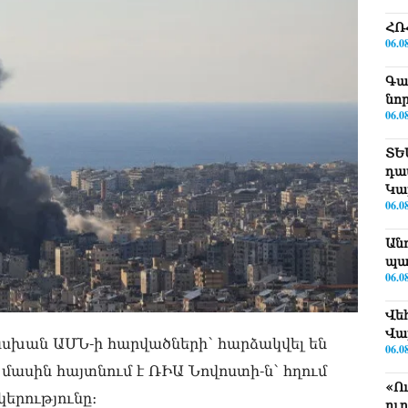
ՀՌ
06.0
Գա
նո
06.0
ՏԵ
դա
Կա
06.0
Ան
պա
06.0
Վե
Վա
ասխան ԱՄՆ-ի հարվածների՝ հարձակվել են
06.0
մասին հայտնում է ՌԻԱ Նովոստի-ն՝ հղում
«Ո
երությունը։
ու