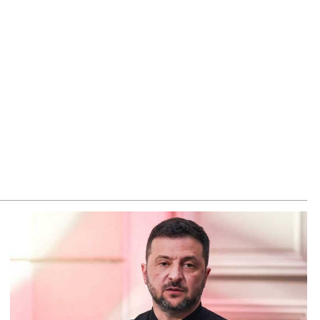
ճակում տեղափոխվել է հիվանդանոց
8.2026
մ կարող մեկնաբանել Հաջիևի խոսքը. ասել ենք, որ
հմանադրության նախագիծ ենք մշակում. նախարար
լյան
8.2026
կոլ Փաշինյանը մեկնել է Ղրղզստանի Հանրապետություն
8.2026
ՍԱՆՅՈւԹ․ Սրբազանների, Սամվել Կարապետյանի
լանքները եղել են ապօրինի, չեք կարող իմ հետ
ամաձայնվել․ Արամ Վարդևանյան
8.2026
ենայն Հայոց Կաթողիկոսը և 6 եպիսկոպոսները
սնակցելու են դատական առաջին նիստին
8.2026
հագ Մարտիրոսյանը որոնվում է որպես անհետ կորած
8.2026