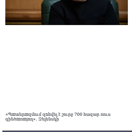
«Պшտերшզմում զnhվել է շուրջ 700 հազար ռուս
զինծшռшյnղ»․ Զելենսկի