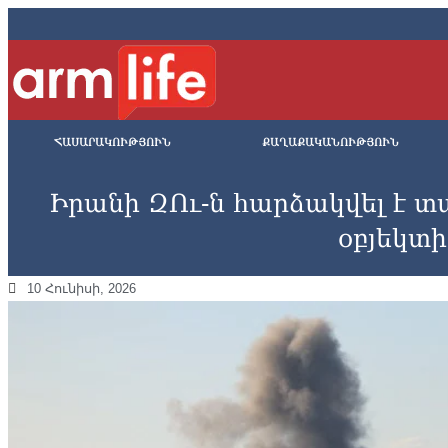
ՀԱՍԱՐԱԿՈՒԹՅՈՒՆ
ՔԱՂԱՔԱԿԱՆՈՒԹՅՈՒՆ
Իրանի ԶՈւ-ն hարձակվել է 
օբյեկտ
10 Հունիսի, 2026