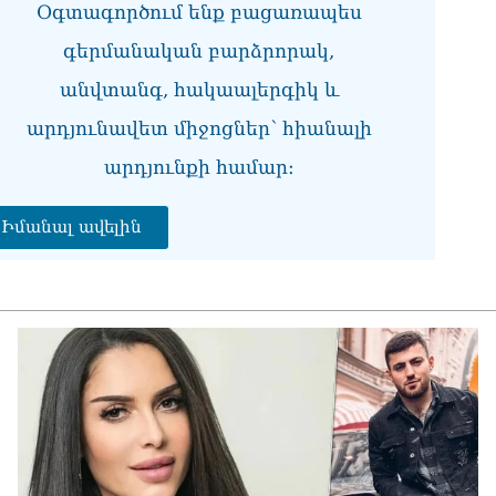
Օգտագործում ենք բացառապես
վի
06.0
գերմանական բարձրորակ,
Չե
անվտանգ, հակաալերգիկ և
Սա
Գա
արդյունավետ միջոցներ՝ հիանալի
06.0
արդյունքի համար։
Նի
06.0
Իմանալ ավելին
ՏԵ
կա
չհ
06.0
Ամ
մա
06.0
Վա
06.0