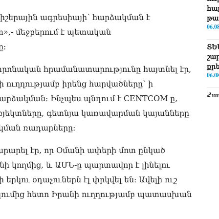
հայ
շերային ագրեսիայի՝ հարձակման է
թա
06.0
»,- մեջբերում է պետական
ը։
ՏԵ
շա
քր
նտրոնական հրամանատարությունը հայտնել էր,
06.0
 ուղղությամբ իրենց հարվածները՝ ի
Հա
րձակման։ Ինչպես պնդում է CENTCOM-ը,
նե
օբյեկտները, գետնյա կառավարման կայանները
ար
գո
րկման ռադարները։
06.0
արել էր, որ Օմանի ափերի մոտ ընկած
Եթե
ՀՀ-
նի կողմից, և ԱՄՆ-ը պարտավոր է լինելու
06.0
րկու օդաչուներն էլ փրկվել են։ Ավելի ուշ
ՏԵ
ումից հետո Իրանի ուղղությամբ պատասխան
Իշ
06.0