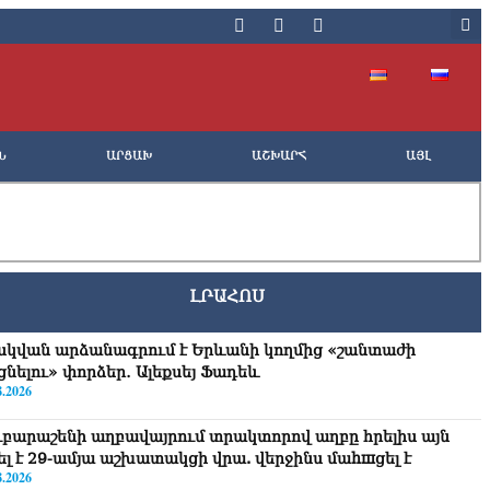
Ն
ԱՐՑԱԽ
ԱՇԽԱՐՀ
ԱՅԼ
ԼՐԱՀՈՍ
սկվան արձանագրում է Երևանի կողմից «շանտաժի
ցնելու» փորձեր․ Ալեքսեյ Ֆադեև
8.2026
ւբարաշենի աղբավայրում տրակտորով աղբը հրելիս այն
վել է 29-ամյա աշխատակցի վրա. վերջինս մաhшցել է
8.2026