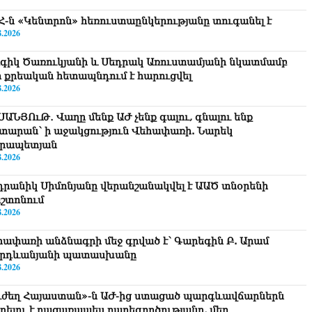
Հ-ն «Կենտրոն» հեռուստաընկերությանը տուգանել է
8.2026
գիկ Ծառուկյանի և Սեդրակ Առուստամյանի նկատմամբ
ր քրեական հետապնդում է հարուցվել
8.2026
ՍԱՆՅՈւԹ․ Վաղը մենք ԱԺ չենք գալու, գնալու ենք
տարան՝ ի աջակցություն Վեհափառի. Նարեկ
րապետյան
8.2026
դրանիկ Սիմոնյանը վերանշանակվել է ԱԱԾ տնօրենի
շտոնում
8.2026
հափառի անձնագրի մեջ գրված է՝ Գարեգին Բ. Արամ
րդևանյանի պատասխանը
8.2026
ւժեղ Հայաստան»-ն ԱԺ-ից ստացած պարգևավճարներն
ղղելու է բացառապես բարեգործությանը, մեր