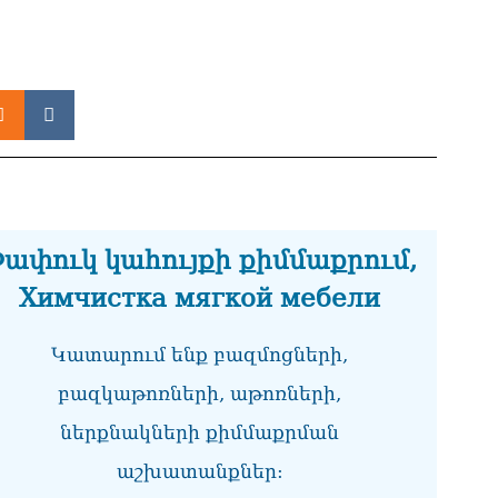
ՏԵ
միջ
կա
06.0
Նո
ու
06.0
Բա
գե
ափուկ կահույքի քիմմաքրում,
06.0
Химчистка мягкой мебели
ՌԴ
կտր
Կատարում ենք բազմոցների,
06.0
բազկաթոռների, աթոռների,
Մո
հյ
ներքնակների քիմմաքրման
06.0
աշխատանքներ:
Եր