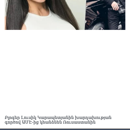
ԱԳ
ամ
06.0
Ու
աշ
06.0
Փա
աշ
ար
06.0
Ռո
կո
06.0
Ու
06.0
Բլոգեր Լուսիկ Կարապետյանին խարդախության
Երկ
գործով ԱՄԷ-ից կհանձնեն Ռուսաստանին
մա