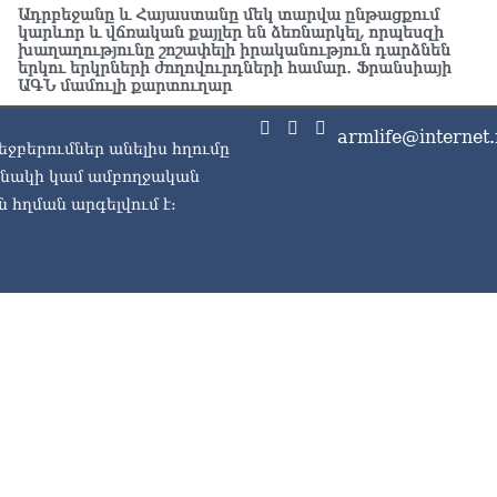
Ադրբեջանը և Հայաստանը մեկ տարվա ընթացքում
չէ
կարևոր և վճռական քայլեր են ձեռնարկել, որպեսզի
07.0
խաղաղությունը շոշափելի իրականություն դարձնեն
երկու երկրների ժողովուրդների համար․ Ֆրանսիայի
ՏԵ
ԱԳՆ մամուլի քարտուղար
այ
07.0
armlife@internet.
եջբերումներ անելիս հղումը
Ամ
ասնակի կամ ամբողջական
ին
 հղման արգելվում է:
07.0
ՏԵ
ու
07.0
Խա
Կա
07.0
ՏԵ
հա
մտ