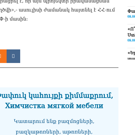
ցրել է, որ այս պրոյեկտի իրականացման
վի»,- ասուլիսի ժամանակ հայտնել է ՀՀ-ում
Փա
08.0
Փ-ի մասին:
«Ո
Ստ
08.0
«Ե
տա
08.0
«Ց
Սո
08.0
ափուկ կահույքի քիմմաքրում,
Եկ
Химчистка мягкой мебели
մտ
իր
08.0
Կատարում ենք բազմոցների,
«Հ
բազկաթոռների, աթոռների,