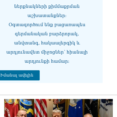
ստ
08.0
ներքնակների քիմմաքրման
աշխատանքներ:
Ի՞
Մխ
Օգտագործում ենք բացառապես
08.0
գերմանական բարձրորակ,
Խա
անվտանգ, հակաալերգիկ և
ան
վե
արդյունավետ միջոցներ՝ հիանալի
Փա
08.0
արդյունքի համար։
«Ժ
Ռո
Իմանալ ավելին
08.0
«Հ
ադ
08.0
«Հ
հա