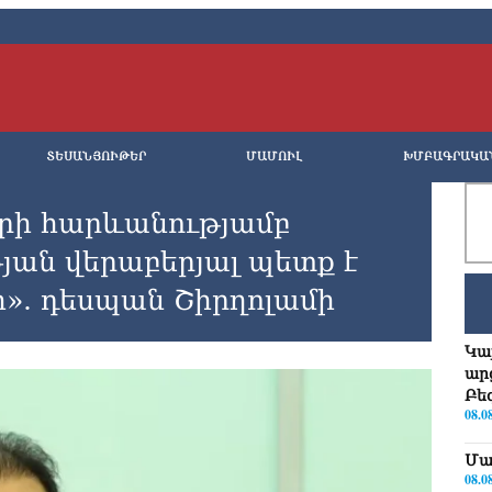
ՏԵՍԱՆՅՈՒԹԵՐ
ՄԱՄՈՒԼ
ԽՄԲԱԳՐԱԿԱ
երի հարևանությամբ
յան վերաբերյալ պետք է
. դեսպան Շիրղոլամի
Կա
ար
Բե
08.0
Մա
08.0