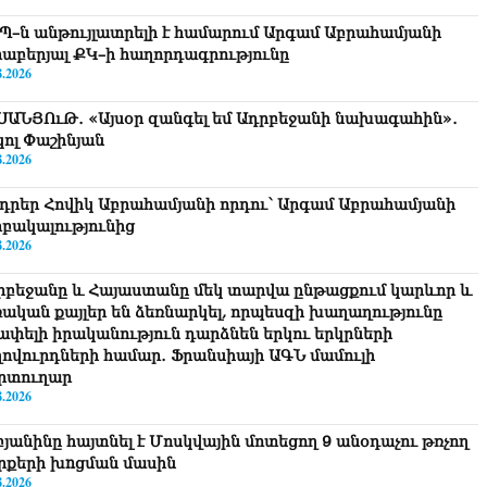
Պ–ն անթույլատրելի է համարում Արգամ Աբրահամյանի
րաբերյալ ՔԿ–ի հաղորդագրությունը
8.2026
ՍԱՆՅՈւԹ․ «Այսօր զանգել եմ Ադրբեջանի նախագահին»․
կոլ Փաշինյան
8.2026
դրեր Հովիկ Աբրահամյանի որդու՝ Արգամ Աբրահամյանի
րբակալությունից
8.2026
րբեջանը և Հայաստանը մեկ տարվա ընթացքում կարևոր և
ռական քայլեր են ձեռնարկել, որպեսզի խաղաղությունը
շափելի իրականություն դարձնեն երկու երկրների
ղովուրդների համար․ Ֆրանսիայի ԱԳՆ մամուլի
րտուղար
8.2026
բյանինը հայտնել է Մոսկվային մոտեցող 9 անօդաչու թռչող
րքերի խnցման մասին
8.2026