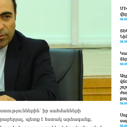
ՄԻ
վե
08.0
ՏԵ
Նի
08.0
Կա
ձե
08.0
Ադ
վճ
շո
ժո
քա
08.0
տություններին՝ իր սահմանների
Սո
րաբերյալ, պետք է հստակ արձագանք,
սա
08.0