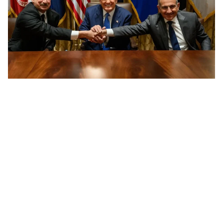
08.0
«Հ
08.0
«Ժ
խմ
08.0
«Հ
դր
08.0
ՏԵ
փո
Մա
07.0
ՏԵ
աջ
07.0
ՏԵ