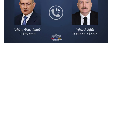
8.2026
րապարակ». Խիստ զգուշացրել են, սպառնացել ազատել
8.2026
ողովուրդ». Աղվան Վարդանյանը մեկուսացած է
բակցությունից
8.2026
րապարակ». Հեռացող պատգամավորների հաշվին 5 մլն
ամ գումար է փոխանցվել
8.2026
ՍԱՆՅՈւԹ․ Աժ-ն ձերը չէ, ասոցացիան, թե ձեր մոտ ԱԺ
խնախագահ պետք է աշխատի Վարդևանյանը, տեղին չէ.
միկոն Ասլանյան
8.2026
ՍԱՆՅՈւԹ․ Սկսեցին հնչել զանգերը, երբ Վեհափառն
ակիցների հետ մտավ Մայր Տաճար
8.2026
ՍԱՆՅՈւԹ․ Հակասաֆարովյան օրենքը թշնամանքի մասին