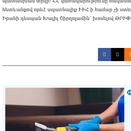
պատասխան տրվի: ՀՀ կառավարությունը հավաստիա
հետևանքով որևէ սպառնալիք ԻԻՀ-ի համար չի ստեղծ
Իրանի դեսպան Խալիլ Շիրղոլամին՝ խոսելով ԹՐԻՓ
Փ