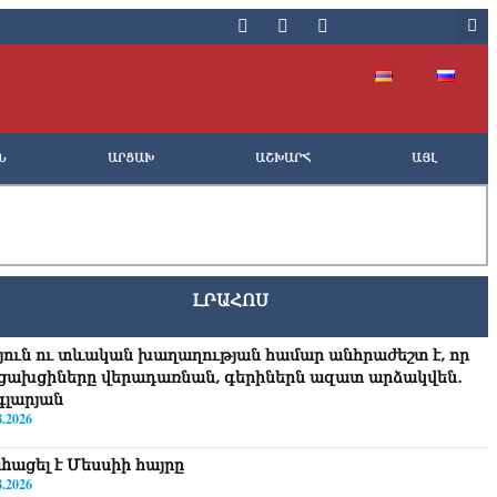
Ն
ԱՐՑԱԽ
ԱՇԽԱՐՀ
ԱՅԼ
ԼՐԱՀՈՍ
յուն ու տևական խաղաղության համար անհրաժեշտ է, որ
ցախցիները վերադառնան, գերիներն ազատ արձակվեն․
գլարյան
8.2026
hացել է Մեսսիի հայրը
8.2026