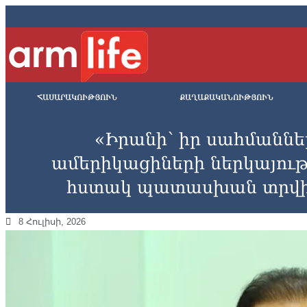
ՀԱՍԱՐԱԿՈՒԹՅՈՒՆ
ՔԱՂԱՔԱԿԱՆՈՒԹՅՈՒՆ
«Իրանի՝ իր սահմանն
ամերիկացիների ներկայութ
հստակ պատասխան տրվի»
8 Հուլիսի, 2026