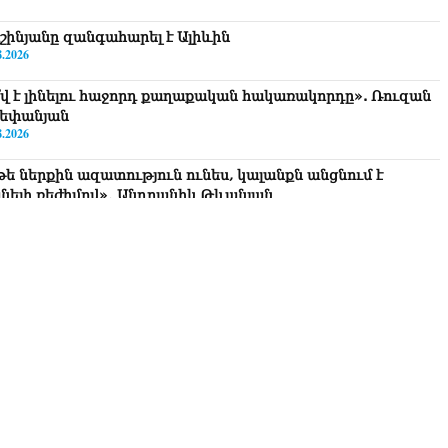
շինյանը զանգահարել է Ալիևին
8.2026
՞վ է լինելու հաջորդ քաղաքական հակառակորդը». Ռուզան
եփանյան
8.2026
թե ներքին ազատություն ունես, կալանքն անցնում է
նելի ռեժիմով»․ Անդրանիկ Թևանյան
8.2026
ավոք, կլինեն շրջաններ, որտեղ կտեղա կարկուտ»․ Գագիկ
ւրենյան
8.2026
եղեցիների համաշխարհային խորհուրդը խորապես
ահոգված է Հայ առաքելական եկեղեցու շուրջ ստեղծված
ավիճակով
8.2026
րապարակ». Հայկ Կոնջորյանի կնոջից շատ աշխատավարձ