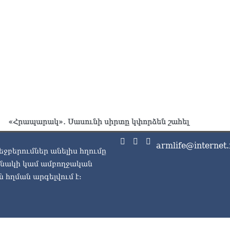
ՔՊ
07.0
Ռո
զբ
կո
07.0
Մի
07.0
ՏԵ
«Հրապարակ»․ Սասունի սիրտը կփորձեն շահել
դա
07.0
armlife@internet.
եջբերումներ անելիս հղումը
Եկ
ասնակի կամ ամբողջական
ու
 հղման արգելվում է:
հա
07.0
Ծն
հր