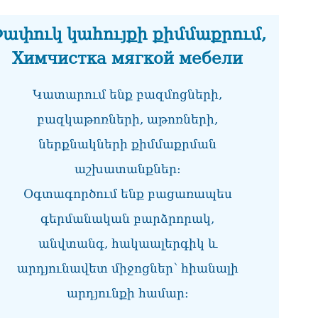
07.0
ափուկ կահույքի քիմմաքրում,
ՏԵ
փո
Химчистка мягкой мебели
Փա
07.0
Կատարում ենք բազմոցների,
Տիկ
Հա
բազկաթոռների, աթոռների,
զե
ներքնակների քիմմաքրման
հա
07.0
աշխատանքներ:
ՏԵ
Օգտագործում ենք բացառապես
ապ
07.0
գերմանական բարձրորակ,
Ին
անվտանգ, հակաալերգիկ և
հր
արդյունավետ միջոցներ՝ հիանալի
07.0
արդյունքի համար։
Փա
հե