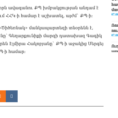
հա
որն ավագանու ՔՊ խմբակցության անդամ է
մտ
07.0
մ ՀՀԿ-ի համար է աշխատել, այժմ` ՔՊ-ի:
Ռո
 «Ծիծեռնակ» մանկապարտեզի տնօրենն է,
ռո
07.0
անը՝ Գեղարքունիքի մարզի դատախազ Գագիկ
են Էլմիրա Հակոբյանը` ՔՊ-ի աջակից Սերգեյ
Ու
Պ-ի համար:
առ
07.0
ՏԵ
լր
07.0
ՏԵ
Էդ
07.0
ՏԵ
Հա