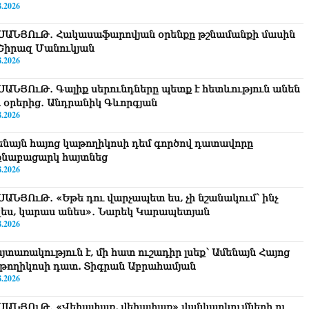
8.2026
ՍԱՆՅՈւԹ․ Հակասաֆարովյան օրենքը թշնամանքի մասին
. Շիրազ Մանուկյան
8.2026
ՍԱՆՅՈւԹ․ Գալիք սերունդները պետք է հետևություն անեն
ս օրերից․ Անդրանիկ Գևորգյան
8.2026
ենայն հայոց կաթողիկոսի դեմ գործով դատավորը
քնաբացարկ հայտնեց
8.2026
ՍԱՆՅՈւԹ․ «Եթե դու վարչապետ ես, չի նշանակում՝ ինչ
զես, կարաս անես»․ Նարեկ Կարապետյան
8.2026
յտառակություն է, մի հատ ուշադիր լսեք՝ Ամենայն Հայոց
թողիկոսի դատ. Տիգրան Աբրահամյան
8.2026
ՍԱՆՅՈւԹ․ «Վեհափառ, վեհափառ» վանկարկումների ու