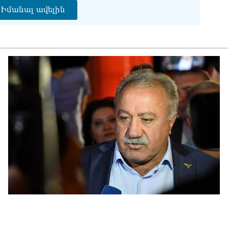
07.0
Իմանալ ավելին
ՀՀ
առ
07.0
ՀԲ
հա
07.0
Քն
07.0
Նի
մի 
07.0
ՄԱ
ար
շա
07.0
Դո