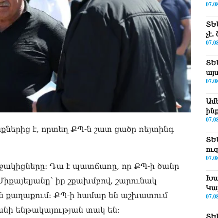
07.0
ՏԵ
չէ
07.0
ՏԵ
այ
07.0
Ամ
ին
07.0
ներից է, որտեղ ՔՊ-ն շատ ցածր ռեյտինգ
ՏԵ
ու
07.0
ջակիցները: Դա է պատճառը, որ ՔՊ-ի ծանր
Խա
իքայելյանը՝ իր շքախմբով, շարունակ
Կա
խեն քաղաքում: ՔՊ-ի համար են աշխատում
07.0
անի ենթակայության տակ են:
ՏԵ