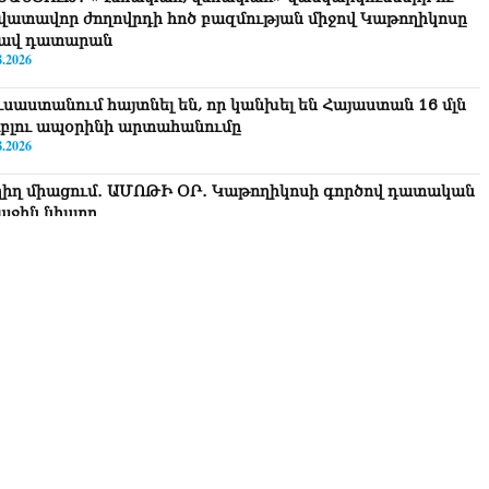
վատավոր ժողովրդի հոծ բազմության միջով Կաթողիկոսը
ավ դատարան
8.2026
ւսաստանում հայտնել են, որ կանխել են Հայաստան 16 մլն
ւբլու ապօրինի արտահանումը
8.2026
ղիղ միացում․ ԱՄՈԹԻ ՕՐ․ Կաթողիկոսի գործով դատական
աջին նիստը
8.2026
ՍԱՆՅՈւԹ․ «Այսօր ձեզ համար ազգային ամոթի օ՞ր է»․
ագրողը՝ ՔՊ-ական պատգամավոր Ռուզաննա Երեմյանին
8.2026
ՍԱՆՅՈւԹ․ «Հնարավո՞ր է զրկվեք մանդատից»․ լրագրողը՝
գար Ղազարյանին
8.2026
ՍԱՆՅՈւԹ․ Փաշինյանը հայտարարել է, որ Եվրամիությունը
յաստանի վրա ազդեցության լծակներ չունի