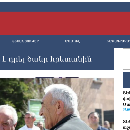
ՏԵՍԱՆՅՈՒԹԵՐ
ՄԱՄՈՒԼ
ԽՄԲԱԳՐԱԿԱ
 է դրել ծանր հրետանին
ՏԵ
փո
Մա
07.0
ՏԵ
աջ