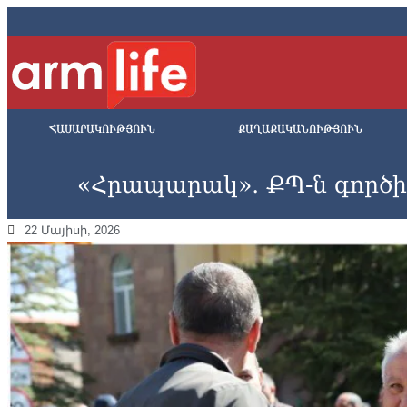
ՀԱՍԱՐԱԿՈՒԹՅՈՒՆ
ՔԱՂԱՔԱԿԱՆՈՒԹՅՈՒՆ
«Հրապարակ»․ ՔՊ-ն գործի
22 Մայիսի, 2026