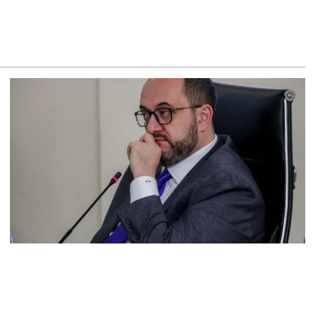
8.2026
–ի համար ԵԱՏՄ–ի հետ համագործակցության խորացումը
աջնահերթություն է. Փաշինյան
8.2026
ԸՄ-ն կոչ է անում կասեցնել քրեական վարույթը, որը
կասում է մեր պատմական ավանդույթներին
8.2026
նչական կոմիտեն արձագանքել է Աննա Հակոբյանին
8.2026
կոլ Փաշինյանի քավոր մարզպետն ավելի քան 5 տարում ոչ
ասուլիս չի տվել. Ոսկան Սարգսյան
8.2026
Կ Գլխավոր քարտուղարի ուղերձը Փաշինյանին
տահայտում է թերեւս համաշխարհային անցուդարձում
տ բան որոշող կենտրոնների տրամադրություններ
8.2026
ւք էլ մի դատվեք, դուք մի անգամ դատվել եք. Ղազինյանը՝