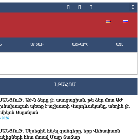
Ն
ԱՐՑԱԽ
ԱՇԽԱՐՀ
ԱՅԼ
ԼՐԱՀՈՍ
ՍԱՆՅՈւԹ․ Աժ-ն ձերը չէ, ասոցացիան, թե ձեր մոտ ԱԺ
խնախագահ պետք է աշխատի Վարդևանյանը, տեղին չէ.
միկոն Ասլանյան
8.2026
ՍԱՆՅՈւԹ․ Սկսեցին հնչել զանգերը, երբ Վեհափառն
ակիցների հետ մտավ Մայր Տաճար