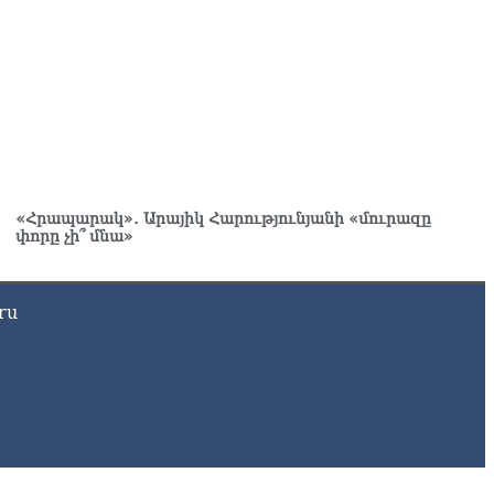
–ականին
8.2026
ւսաստանը ահազանգում է, որ կարող է դադարել
ոսաշրջային ռեսուրսի հոսքը դեպի Հայաստան․ ինչ տեղի
ւնենա
8.2026
շուստինը «ոտքի վրա» շփվել է Փաշինյանի հետ
8.2026
«Հրապարակ»․ Արայիկ Հարությունյանի «մուրազը
փորը չի՞ մնա»
ՍԱՆՅՈւԹ․ Այսօր մեր ամոթի օրն է, խայտառակություն է՝
տում են Վեհափառին. Մարիաննա Ղահրամանյան
8.2026
ru
եղեցու հեղինակության և նրա հոգևոր առաքելության դեմ
ղղված ՀՀ իշխանությունների գործողությունները
կասահմանադրական են և հակազգային. ՀՅԴ Բյուրո
8.2026
ողների շիրիմի մոտ հայտնաբերել է տղամարդու մшրմին,
шզեն և նшմшկ