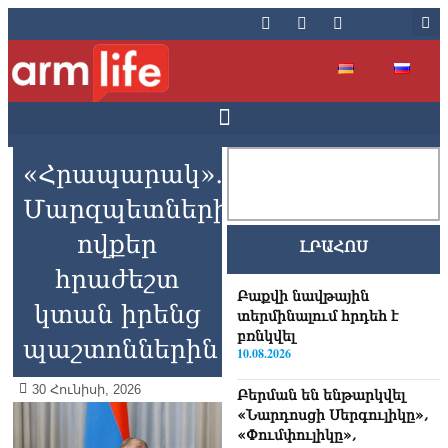
«Հրապարակ»․
Մարզպետներից
ովքեր
ԼՐԱՀՈՍ
հրաժեշտ
Բաքվի նավթային
կտան իրենց
տերմինալում հրդեհ է
բռնկվել
պաշտոններին
10.08.2026
30 Հունիսի, 2026
Բերման են ենթարկվել
«Նարդոսցի Սերգուլիկը»,
«Փումփուլիկը»,