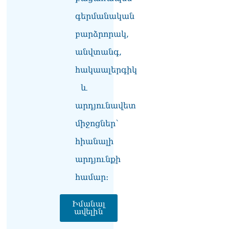
Ադրբեջանը և Հայաստանը
մեկ տարվա ընթացքում
գերմանական
կարևոր և վճռական քայլեր
բարձրորակ,
են ձեռնարկել, որպեսզի
խաղաղությունը շոշափելի
անվտանգ,
իրականություն դարձնեն
երկու երկրների
հակաալերգիկ
ժողովուրդների համար․
Ֆրանսիայի ԱԳՆ մամուլի
և
քարտուղար
արդյունավետ
08.08.2026
միջոցներ՝
Սոբյանինը հայտնել է
Մոսկվային մոտեցող 9
հիանալի
անօդաչու թռչող սարքերի
խnցման մասին
արդյունքի
08.08.2026
համար։
Փաշինյանը զանգահարել է
Ալիևին
Իմանալ
08.08.2026
ավելին
«Ո՞վ է լինելու հաջորդ