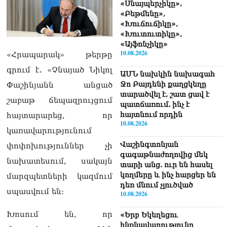
«Սնայպերչիկը»,
«Բեթմենը»,
«Խուճուճիկը»,
«Խուտուտիկը»,
«Այֆոնչիկը»
10.08.2026
«Հրապարակ» թերթը
գրում է. «Չնայած Նիկոլ
ԱՄՆ նախկին նախագահ
Ջո Բայդենի քաղցկեղը
Փաշինյանն անցած
տարածվել է, շատ ցավ է
շաբաթ ճեպազրույցում
պատճառում. ինչ է
հայտնում որդին
հայտարարեց, որ
10.08.2026
կառավարությունում
Վաշինգտոնյան
փոփոխություններ չի
գագաթնաժողովից մեկ
նախատեսում, սակայն
տարի անց. ուր են հասել
կողմերը և ինչ հարցեր են
մարզպետների կազմում
դեռ մնում չլուծված
սպասվում են։
10.08.2026
Խոսում են, որ
«Երբ Եկեղեցու
ինքնավարությունը