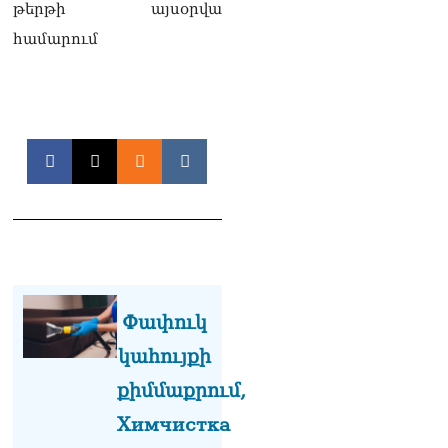
թերթի այսօրվա
Սեւանա լճում հեծանիվ-
համարում
նավակը շրջվել է.
քաղաքացիներին
օգնության են հասել
փրկարարները
09.08.2026
Ֆիդան. Թուրքիան
աջակցում է դեպի կայուն
խաղաղություն
Հայաստանի և Ադրբեջանի
շարժմանը
09.08.2026
Կայուն ու տևական
Փափուկ
խաղաղության համար
անհրաժեշտ է, որ
կահույքի
արցախցիները
քիմմաքրում,
վերադառնան, գերիներն
ազատ արձակվեն․
Химчистка
Բեգլարյան