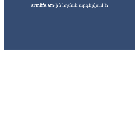
armlife.am-ին հղման արգելվում է:
armlife@internet.ru