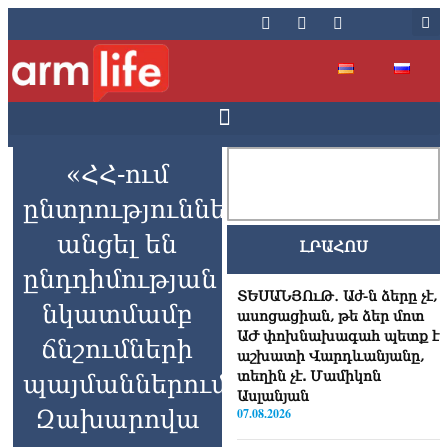
«ՀՀ-ում
ընտրություններն
անցել են
ԼՐԱՀՈՍ
ընդդիմության
ՏԵՍԱՆՅՈւԹ․ Աժ-ն ձերը չէ,
նկատմամբ
ասոցացիան, թե ձեր մոտ
ԱԺ փոխնախագահ պետք է
ճնշումների
աշխատի Վարդևանյանը,
տեղին չէ. Մամիկոն
պայմաններում»․
Ասլանյան
Զախարովա
07.08.2026