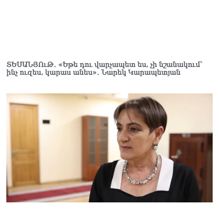
ՏԵՍԱՆՅՈւԹ․ «Եթե դու վարչապետ ես, չի նշանակում՝
ինչ ուզես, կարաս անես»․ Նարեկ Կարապետյան