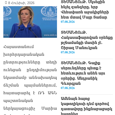
ՏԵՍԱՆՅՈւԹ․ Սկսեցին
8 Հունիսի, 2026
հնչել զանգերը, երբ
Վեհափառն աջակիցների
հետ մտավ Մայր Տաճար
07.08.2026
ՏԵՍԱՆՅՈւԹ․
Հակասաֆարովյան օրենքը
թշնամանքի մասին չէ.
Հայաստանում
Շիրազ Մանուկյան
07.08.2026
խորհրդարանական
ընտրությունները տեղի
ՏԵՍԱՆՅՈւԹ․ Գալիք
սերունդները պետք է
ունեցան ընդդիմության
հետևություն անեն այս
նկատմամբ աննախադեպ
օրերից․ Անդրանիկ
Գևորգյան
ճնշման պայմաններում,
07.08.2026
հայտարարել է ՌԴ ԱԳՆ
Ամենայն հայոց
պաշտոնական
կաթողիկոսի դեմ գործով
ներկայացուցիչ Մարիա
դատավորը ինքնաբացարկ
հայտնեց