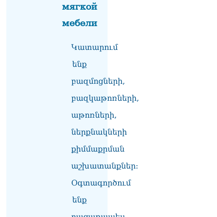
мягкой
Հակոբյանին
07.08.2026
мебели
Նիկոլ Փաշինյանի քավոր
Կատարում
մարզպետն ավելի քան 5
տարում ոչ մի ասուլիս չի
ենք
տվել. Ոսկան Սարգսյան
07.08.2026
բազմոցների,
ՄԱԿ Գլխավոր
բազկաթոռների,
քարտուղարի ուղերձը
աթոռների,
Փաշինյանին
արտահայտում է թերեւս
ներքնակների
համաշխարհային
անցուդարձում շատ բան
քիմմաքրման
որոշող կենտրոնների
տրամադրություններ
աշխատանքներ:
07.08.2026
Օգտագործում
Դուք էլ մի դատվեք, դուք
ենք
մի անգամ դատվել եք.
Ղազինյանը՝ ՔՊ–ականին
բացառապես