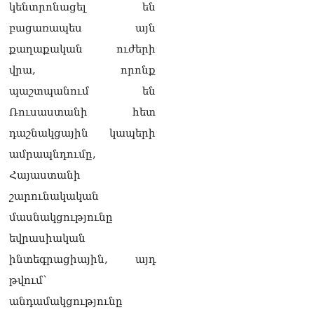
տվե՜ք այն էջը, որտեղ
կենտրոնացել են
գրված է Ուժեղ
բացառապես այն
Հայաստանի անունը, չեք
կարող, որովհետև նման էջ
քաղաքական ուժերի
այդ զեկույցում գոյություն
վրա, որոնք
չունի. Ղահրամանյանը՝
Ղազարյանի
պաշտպանում են
հայտարարության մասին
Ռուսաստանի հետ
07.08.2026
դաշնակցային կապերի
ՏԵՍԱՆՅՈւԹ․ Իմ
ամրապնդումը,
ընտանիքը փող չունի, իմ
աշխատավարձով է
Հայաստանի
ապրում. Թագուհի
շարունակական
Ղազարյանը հուզվեց
07.08.2026
մասնակցությունը
եվրասիական
Ինչու ԱՄՆ նախագահ
Թրամփը Ուկրաինային
ինտեգրացիային, այդ
«Պատրիոտ» հրթիռներ չի
թվում՝
տրամադրի
07.08.2026
անդամակցությունը