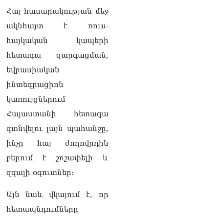
լրագրողը՝ Էդգար
Հայ հասարակության մեջ
Ղազարյանին
07.08.2026
ակնհայտ է ռուս-
հայկական կապերի
ՏԵՍԱՆՅՈւԹ․ Փաշինյանը
հետագա զարգացման,
հայտարարել է, որ
Եվրամիությունը
եվրասիական
Հայաստանի վրա
ինտեգրացիոն
ազդեցության լծակներ
չունի
կառույցներում
07.08.2026
Հայաստանի հետագա
ՏԵՍԱՆՅՈւԹ․ «Ցավոք,
գտնվելու լայն պահանջը,
լոգիստիկ խնդիրների
պատճառով մեր
ինչը հայ ժողովրդին
փոխադարձ առևտրի
բերում է շոշափելի և
ծավալն այնքան էլ մեծ չէ»․
Նիկոլ Փաշինյանը՝
զգալի օգուտներ։
Ղրղզստանի նախագահին
07.08.2026
Այն նաև վկայում է, որ
հետապնդումները
Տիկի՜ն Ղազարյան, ցույց