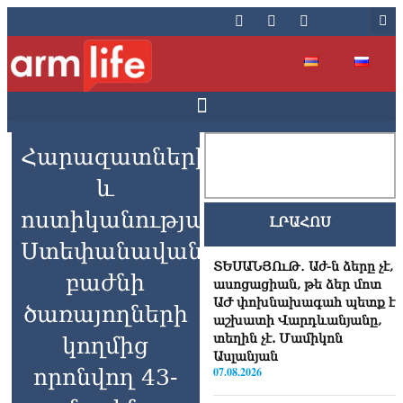
Հարազատների
և
ոստիկանության
ԼՐԱՀՈՍ
Ստեփանավանի
ՏԵՍԱՆՅՈւԹ․ Աժ-ն ձերը չէ,
բաժնի
ասոցացիան, թե ձեր մոտ
ԱԺ փոխնախագահ պետք է
ծառայողների
աշխատի Վարդևանյանը,
տեղին չէ. Մամիկոն
կողմից
Ասլանյան
որոնվող 43-
07.08.2026