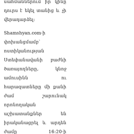
սահմաններում իր կինը
դատարան
07.08.2026
դուրս է եկել տանից և չի
Ռուսաստանում հայտնել
վերադարձել։
են, որ կանխել են
Հայաստան 16 մլն ռուբլու
Shamshyan.com-ի
ապօրինի արտահանումը
փոխանցմամբ՝
07.08.2026
ոստիկանության
Ուղիղ միացում․ ԱՄՈԹԻ
Ստեփանավանի բաժնի
ՕՐ․ Կաթողիկոսի գործով
դատական առաջին նիստը
ծառայողները, կնոջ
07.08.2026
ամուսինն ու
ՏԵՍԱՆՅՈւԹ․ «Այսօր ձեզ
հարազատները մի քանի
համար ազգային ամոթի
ժամ շարունակ
օ՞ր է»․ լրագրողը՝ ՔՊ-
ական պատգամավոր
որոնողական
Ռուզաննա Երեմյանին
07.08.2026
աշխատանքներ են
իրականացրել և արդեն
ՏԵՍԱՆՅՈւԹ․ «Հնարավո՞ր
ժամը 16:20-ի
է զրկվեք մանդատից»․