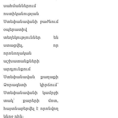
լրագրողը՝ Էդգար
սահմաններում
Ղազարյանին
07.08.2026
ոստիկանության
Ստեփանավանի բաժնում
ՏԵՍԱՆՅՈւԹ․ Փաշինյանը
օպերատիվ
հայտարարել է, որ
Եվրամիությունը
տեղեկություններ են
Հայաստանի վրա
ստացվել, որ
ազդեցության լծակներ
չունի
որոնողական
07.08.2026
աշխատանքների
ՏԵՍԱՆՅՈւԹ․ «Ցավոք,
արդյունքում
լոգիստիկ խնդիրների
պատճառով մեր
Ստեփանավան քաղաքի
փոխադարձ առևտրի
Ձորագետի կիրճում՝
ծավալն այնքան էլ մեծ չէ»․
Նիկոլ Փաշինյանը՝
Ստեփանավանի կամրջի
Ղրղզստանի նախագահին
տակ՝ քարերի մոտ,
07.08.2026
հայտնաբերվել է որոնվող
Տիկի՜ն Ղազարյան, ցույց
կնոջ դին։