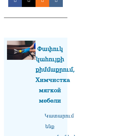
Հակոբյանին
07.08.2026
Նիկոլ Փաշինյանի քավոր
մարզպետն ավելի քան 5
տարում ոչ մի ասուլիս չի
տվել. Ոսկան Սարգսյան
07.08.2026
Փափուկ
կահույքի
ՄԱԿ Գլխավոր
քարտուղարի ուղերձը
քիմմաքրում,
Փաշինյանին
արտահայտում է թերեւս
Химчистка
համաշխարհային
мягкой
անցուդարձում շատ բան
որոշող կենտրոնների
мебели
տրամադրություններ
07.08.2026
Կատարում
Դուք էլ մի դատվեք, դուք
ենք
մի անգամ դատվել եք.
Ղազինյանը՝ ՔՊ–ականին