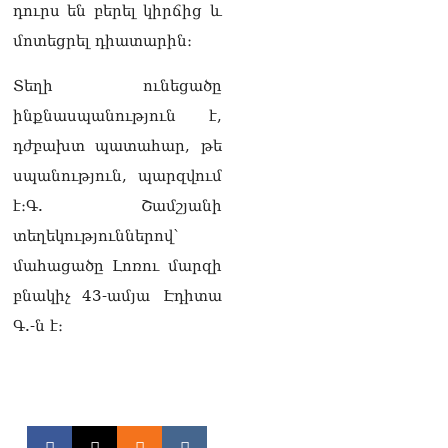
դուրս են բերել կիրճից և
Փաշինյանը հասկացրել է,
որ Հայաստանին
մոտեցրել դիատարին։
Եվրամիության հետ
մերձեցման մղել է
Տեղի ունեցածը
Լուկաշենկոն
07.08.2026
ինքնասպանություն է,
դժբախտ պատահար, թե
ՀՀ–ի համար ԵԱՏՄ–ի հետ
համագործակցության
սպանություն, պարզվում
խորացումը
է։Գ. Շամշյանի
առաջնահերթություն է.
Փաշինյան
տեղեկություններով՝
07.08.2026
մահացածը Լոռու մարզի
ՀԲԸՄ-ն կոչ է անում
բնակիչ 43-ամյա Էդիտա
կասեցնել քրեական
Գ.-ն է։
վարույթը, որը հակասում է
մեր պատմական
ավանդույթներին
07.08.2026
Քննչական կոմիտեն
արձագանքել է Աննա