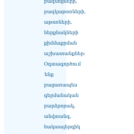
բազմոցների,
07.08.2026
բազկաթոռների,
Ռուսաստանը
ահազանգում է, որ կարող է
աթոռների,
դադարել զբոսաշրջային
ներքնակների
ռեսուրսի հոսքը դեպի
Հայաստան․ ինչ տեղի
քիմմաքրման
կունենա
07.08.2026
աշխատանքներ:
Միշուստինը «ոտքի վրա»
Օգտագործում
շփվել է Փաշինյանի հետ
07.08.2026
ենք
բացառապես
ՏԵՍԱՆՅՈւԹ․ Այսօր մեր
ամոթի օրն է,
գերմանական
խայտառակություն է՝
դատում են Վեհափառին.
բարձրորակ,
Մարիաննա
Ղահրամանյան
անվտանգ,
07.08.2026
հակաալերգիկ
Եկեղեցու հեղինակության