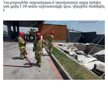
Նուբարաշենի աղբավայրում տրակտորով աղբը հրելիս
այն լցվել է 29-ամյա աշխատակցի վրա. վերջինս մաhшցել
է