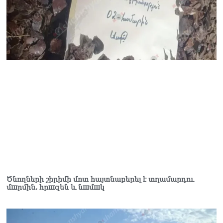
Ծնողների շիրիմի մոտ հայտնաբերել է տղամարդու
մшրմին, հրшզեն և նшմшկ