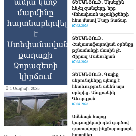
ամյա կնոջ
ՏԵՍԱՆՅՈւԹ․ Սկսեցին
հնչել զանգերը, երբ
մարմինը
Վեհափառն աջակիցների
հետ մտավ Մայր Տաճար
հայտնաբերվել
07.08.2026
է
ՏԵՍԱՆՅՈւԹ․
Ստեփանավան
Հակասաֆարովյան օրենքը
թշնամանքի մասին չէ.
քաղաքի
Շիրազ Մանուկյան
07.08.2026
Ձորագետի
կիրճում
ՏԵՍԱՆՅՈւԹ․ Գալիք
սերունդները պետք է
հետևություն անեն այս
1 Մայիսի, 2025
օրերից․ Անդրանիկ
Գևորգյան
07.08.2026
Ամենայն հայոց
կաթողիկոսի դեմ գործով
դատավորը ինքնաբացարկ
հայտնեց