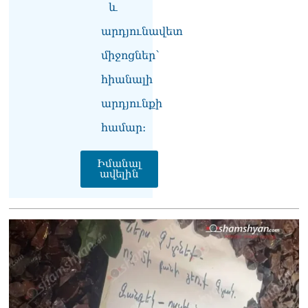
և
և նրա հոգևոր
առաքելության դեմ
արդյունավետ
ուղղված ՀՀ
իշխանությունների
միջոցներ՝
գործողությունները
հիանալի
հակասահմանադրական
են և հակազգային. ՀՅԴ
արդյունքի
Բյուրո
07.08.2026
համար։
Ծնողների շիրիմի մոտ
հայտնաբերել է
Իմանալ
ավելին
տղամարդու մшրմին,
հրшզեն և նшմшկ
07.08.2026
ՏԵՍԱՆՅՈւԹ․ ՔՊ-ն այսօր
դատում է ձեր խիղճը,
նրանց, ովքեր Հուդայի
ճանապարհով չեն գնացել.
Գառնիկ Դավթյան
07.08.2026