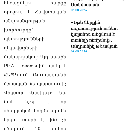
հեռացնելու հարցը
Ստեփանյան
08.08.2026
որոշում է Հավաքական
անվտանգության
«Եթե ներքին
ազատություն ունես,
խորհուրդը՝
կալանքն անցնում է
պետությունների
տանելի ռեժիմով»․
Անդրանիկ Թևանյան
ղեկավարների
08.08.2026
մակարդակով։ Այդ մասին
«Ցավոք, կլինեն շրջաններ,
РИА Новости-ին ասել է
որտեղ կտեղա կարկուտ»․
ՀԱՊԿ-ում Ռուսաստանի
Գագիկ Սուրենյան
08.08.2026
մշտական ​​ներկայացուցիչ
Վիկտոր Վասիլևը։ Նա
Եկեղեցիների
համաշխարհային
նաև նշել է, որ
խորհուրդը խորապես
«հայկական կողմն արդեն
մտահոգված է Հայ
առաքելական եկեղեցու
երկու տարի է, ինչ չի
շուրջ ստեղծված
վճարում 10 տոկոս
իրավիճակով