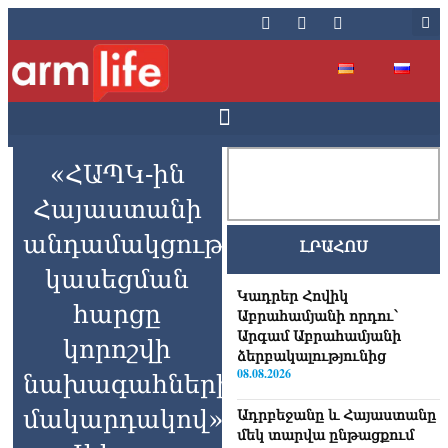
«ՀԱՊԿ-ին
Հայաստանի
անդամակցության
ԼՐԱՀՈՍ
կասեցման
Կադրեր Հովիկ
հարցը
Աբրահամյանի որդու՝
Արգամ Աբրահամյանի
կորոշվի
ձերբակալությունից
08.08.2026
նախագահների
մակարդակով»․
Ադրբեջանը և Հայաստանը
մեկ տարվա ընթացքում