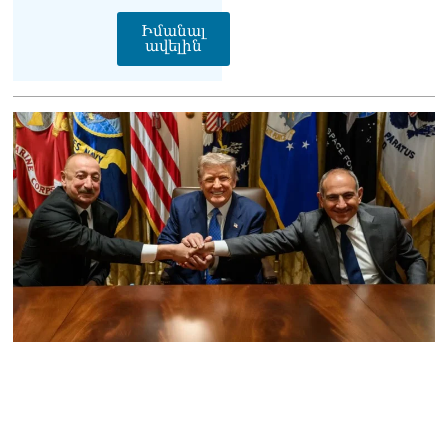
07.08.2026
Իմանալ
ավելին
ՏԵՍԱՆՅՈւԹ․ «Եթե դու
վարչապետ ես, չի
նշանակում՝ ինչ ուզես,
կարաս անես»․ Նարեկ
Կարապետյան
07.08.2026
Խայտառակություն է, մի
հատ ուշադիր լսեք՝
Ամենայն Հայոց
Կաթողիկոսի դատ.
Տիգրան Աբրահամյան
07.08.2026
ՏԵՍԱՆՅՈւԹ․ «Վեհափառ,
վեհափառ»
վանկարկումների ու
հավատավոր ժողովրդի
հոծ բազմության միջով
Կաթողիկոսը մտավ