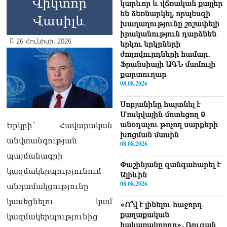
Վիկտոր
կարևոր և վճռական քայլեր
են ձեռնարկել, որպեսզի
Վասիլև
խաղաղությունը շոշափելի
իրականություն դարձնեն
26 Հունիսի, 2026
երկու երկրների
ժողովուրդների համար․
Ֆրանսիայի ԱԳՆ մամուլի
քարտուղար
08.08.2026
Սոբյանինը հայտնել է
Մոսկվային մոտեցող 9
անօդաչու թռչող սարքերի
Երկրի՝ Հավաքական
խnցման մասին
անվտանգության
08.08.2026
պայմանագրի
Փաշինյանը զանգահարել է
կազմակերպությունում
Ալիևին
08.08.2026
անդամակցությունը
կասեցնելու կամ
«Ո՞վ է լինելու հաջորդ
քաղաքական
կազմակերպությունից
հակառակորդը». Ռուզան