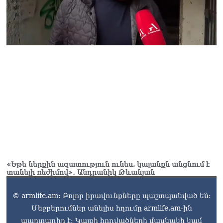
«Եթե ներքին ազատություն ունես, կալանքն անցնում է
տանելի ռեժիմով»․ Անդրանիկ Թևանյան
© armlife.am: Բոլոր իրավունքները պաշտպանված են:
Մեջբերումներ անելիս հղումը armlife.am-ին
պարտադիր է: Կայքի հոդվածների մասնակի կամ