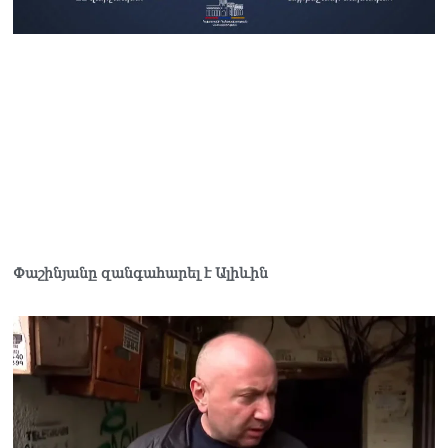
լրագրողը՝ Էդգար
Ղազարյանին
07.08.2026
ՏԵՍԱՆՅՈւԹ․ Փաշինյանը
հայտարարել է, որ
Եվրամիությունը
Հայաստանի վրա
ազդեցության լծակներ
չունի
07.08.2026
Փաշինյանը զանգահարել է Ալիևին