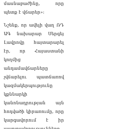
08.08.2026
մասնաբաժինը, որը
պետք է վճարեր»։
«Հրապարակ». Հայկ
Կոնջորյանի կնոջից շատ
աշխատավարձ ստացող
Նշենք, որ ավելի վաղ ՌԴ
պաշտոնյաների կանայք էլ
ԱԳ նախարար Սերգեյ
կան
08.08.2026
Լավրովը հայտարարել
էր, որ Հայաստանի
Ի՞նչն է պակասում
լիակատար երջանկության
կողմից
համար. Մխիթարյանը նշել
անդամավճարները
է կարիերայի գլխավոր
երազանքի մասին
չվճարելու պատճառով
08.08.2026
կազմակերպությունը
Խաղաղությունն անշրջելի
կքննարկի
դարձնելու համար
կանոնադրության այն
անհրաժեշտություն է
«Լեռնային Ղարաբաղի
հոդվածի կիրառումը, որը
հայերի վերադարձի»
կարգավորում է իր
իրավունքի մասին
խոսույթը չշարունակելը.
պարտավորությունները