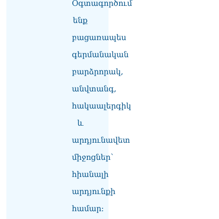
Օգտագործում
ՏԵՍԱՆՅՈւԹ․ Սկսեցին
հնչել զանգերը, երբ
ենք
Վեհափառն աջակիցների
հետ մտավ Մայր Տաճար
բացառապես
07.08.2026
գերմանական
ՏԵՍԱՆՅՈւԹ․
բարձրորակ,
Հակասաֆարովյան օրենքը
թշնամանքի մասին չէ.
անվտանգ,
Շիրազ Մանուկյան
07.08.2026
հակաալերգիկ
ՏԵՍԱՆՅՈւԹ․ Գալիք
և
սերունդները պետք է
արդյունավետ
հետևություն անեն այս
օրերից․ Անդրանիկ
միջոցներ՝
Գևորգյան
07.08.2026
հիանալի
Ամենայն հայոց
արդյունքի
կաթողիկոսի դեմ գործով
համար։
դատավորը ինքնաբացարկ
հայտնեց