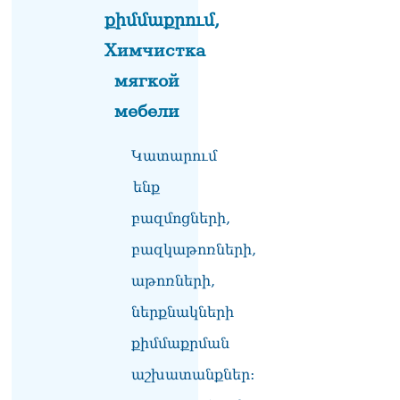
զգուշացրել են,
քիմմաքրում,
սպառնացել ազատել
08.08.2026
Химчистка
«Ժողովուրդ». Աղվան
мягкой
Վարդանյանը մեկուսացած
мебели
է խմբակցությունից
08.08.2026
Կատարում
«Հրապարակ». Հեռացող
պատգամավորների
ենք
հաշվին 5 մլն դրամ գումար
է փոխանցվել
բազմոցների,
08.08.2026
բազկաթոռների,
ՏԵՍԱՆՅՈւԹ․ Աժ-ն ձերը չէ,
աթոռների,
ասոցացիան, թե ձեր մոտ
ԱԺ փոխնախագահ պետք է
ներքնակների
աշխատի Վարդևանյանը,
տեղին չէ. Մամիկոն
քիմմաքրման
Ասլանյան
07.08.2026
աշխատանքներ: