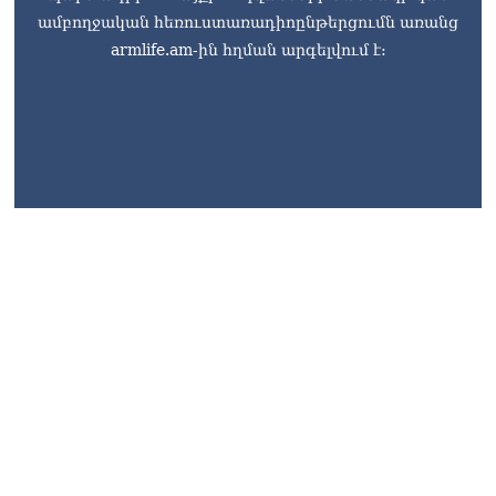
ամբողջական հեռուստառադիոընթերցումն առանց
armlife.am-ին հղման արգելվում է:
armlife@internet.ru