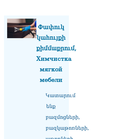
Փափուկ
կահույքի
քիմմաքրում,
Химчистка
мягкой
мебели
Կատարում
ենք
բազմոցների,
բազկաթոռների,
աթոռների,