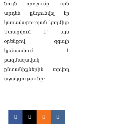
նույն որոշումը, որն
Կաթողիկոսը մտավ
դատարան
արդեն ընդունվել էր
07.08.2026
կառավարության կողմից։
Ռուսաստանում հայտնել
Ստացվում է՝ այս
են, որ կանխել են
օրենքով զգալի
Հայաստան 16 մլն ռուբլու
ապօրինի արտահանումը
կրճատվում է
07.08.2026
բազմազավակ
ընտանիքներին տրվող
աջակցությունը։