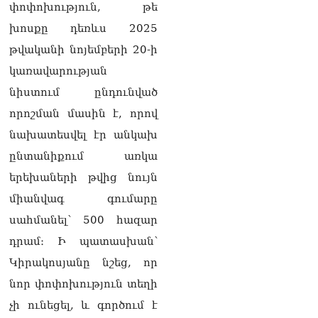
դատավորը ինքնաբացարկ
փոփոխություն, թե
հայտնեց
խոսքը դեռևս 2025
07.08.2026
թվականի նոյեմբերի 20-ի
ՏԵՍԱՆՅՈւԹ․ «Եթե դու
կառավարության
վարչապետ ես, չի
նշանակում՝ ինչ ուզես,
նիստում ընդունված
կարաս անես»․ Նարեկ
որոշման մասին է, որով
Կարապետյան
07.08.2026
նախատեսվել էր անկախ
ընտանիքում առկա
Խայտառակություն է, մի
հատ ուշադիր լսեք՝
երեխաների թվից նույն
Ամենայն Հայոց
միանվագ գումարը
Կաթողիկոսի դատ.
Տիգրան Աբրահամյան
սահմանել՝ 500 հազար
07.08.2026
դրամ։ Ի պատասխան՝
ՏԵՍԱՆՅՈւԹ․ «Վեհափառ,
Կիրակոսյանը նշեց, որ
վեհափառ»
նոր փոփոխություն տեղի
վանկարկումների ու
հավատավոր ժողովրդի
չի ունեցել, և գործում է
հոծ բազմության միջով