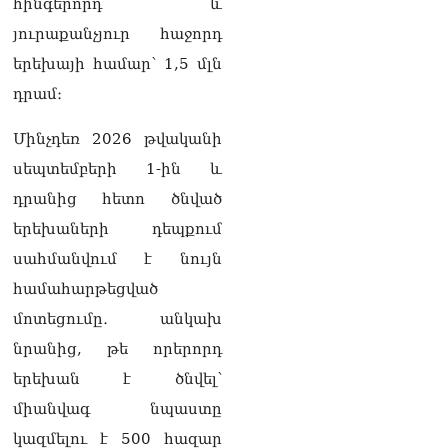
իրավունքի մասին
հինգերորդ և
խոսույթը չշարունակելը.
յուրաքանչյուր հաջորդ
Փաշինյան
08.08.2026
երեխայի համար՝ 1,5 մլն
դրամ։
«Ժողովուրդ». Ինչ
փոփոխություններ է արել
Մինչդեռ 2026 թվականի
ԱԺ-ում Ռուբեն
Ռուբինյանը
սեպտեմբերի 1-ին և
08.08.2026
դրանից հետո ծնված
«Հրապարակ». Հայկական
երեխաների դեպքում
ծիրանի մասին ռուս-
սահմանվում է նույն
ադրբեջանական
սահմանին մատնել են
համահարթեցված
«հայկական թերթերը»
08.08.2026
մոտեցումը․ անկախ
նրանից, թե որերորդ
«Հրապարակ». Փաշինյանը
երեխան է ծնվել՝
որս է սկսել Ծառուկյանի
համախոհների նկատմամբ
միանվագ նպաստը
08.08.2026
կազմելու է 500 հազար