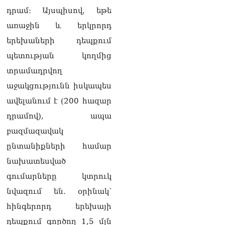
«Հրապարակ». Խիստ
դրամ։ Այսպիսով, եթե
զգուշացրել են,
սպառնացել ազատել
առաջին և երկրորդ
08.08.2026
երեխաների դեպքում
«Ժողովուրդ». Աղվան
պետության կողմից
Վարդանյանը մեկուսացած
տրամադրվող
է խմբակցությունից
08.08.2026
աջակցությունն իսկապես
ավելանում է (200 հազար
«Հրապարակ». Հեռացող
պատգամավորների
դրամով), ապա
հաշվին 5 մլն դրամ գումար
բազմազավակ
է փոխանցվել
08.08.2026
ընտանիքների համար
նախատեսված
ՏԵՍԱՆՅՈւԹ․ Աժ-ն ձերը չէ,
ասոցացիան, թե ձեր մոտ
գումարները կտրուկ
ԱԺ փոխնախագահ պետք է
նվազում են․ օրինակ՝
աշխատի Վարդևանյանը,
տեղին չէ. Մամիկոն
հինգերորդ երեխայի
Ասլանյան
դեպքում գործող 1,5 մլն
07.08.2026