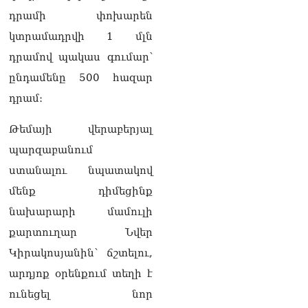
դրամի փոխարեն
ՏԵՍԱՆՅՈւԹ․ Սկսեցին
կտրամադրվի 1 մլն
հնչել զանգերը, երբ
Վեհափառն աջակիցների
դրամով պակաս գումար՝
հետ մտավ Մայր Տաճար
ընդամենը 500 հազար
07.08.2026
դրամ։
ՏԵՍԱՆՅՈւԹ․
Հակասաֆարովյան օրենքը
Թեմայի վերաբերյալ
թշնամանքի մասին չէ.
Շիրազ Մանուկյան
պարզաբանում
07.08.2026
ստանալու նպատակով
ՏԵՍԱՆՅՈւԹ․ Գալիք
մենք դիմեցինք
սերունդները պետք է
նախարարի մամուլի
հետևություն անեն այս
օրերից․ Անդրանիկ
քարտուղար Նվեր
Գևորգյան
Կիրակոսյանին՝ ճշտելու,
07.08.2026
արդյոք օրենքում տեղի է
Ամենայն հայոց
ունեցել նոր
կաթողիկոսի դեմ գործով