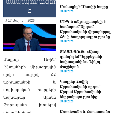
մանիպուլացնո՞ւմ
Մաhացել է Մեսսիի հայրը
է
08.08.2026
17 Մայիսի, 2026
ՄԻՊ–ն անթույլատրելի է
համարում Արգամ
Աբրահամյանի վերաբերյալ
ՔԿ–ի հաղորդագրությունը
08.08.2026
ՏԵՍԱՆՅՈւԹ․ «Այսօր
զանգել եմ Ադրբեջանի
Մայիսի 15-ին՝
նախագահին»․ Նիկոլ
Փաշինյան
Ընտանիքի միջազգային
08.08.2026
օրվա առթիվ, ՀՀ
Կադրեր Հովիկ
աշխատանքի և
Աբրահամյանի որդու՝
սոցիալական հարցերի
Արգամ Աբրահամյանի
ձերբակալությունից
նախարար Արսեն
08.08.2026
Թորոսյանը խոսելով
Ադրբեջանը և Հայաստանը
ընտանիքների