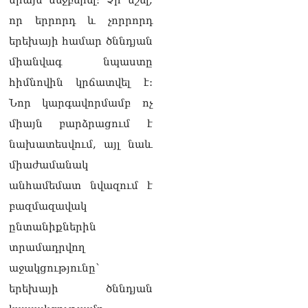
միայն մեջբերել։ Չի նշել,
քաղաքական
հակառակորդը». Ռուզան
որ երրորդ և չորրորդ
Ստեփանյան
երեխայի համար ծննդյան
08.08.2026
միանվագ նպաստը
«Եթե ներքին
հիմնովին կրճատվել է:
ազատություն ունես,
կալանքն անցնում է
Նոր կարգավորմամբ ոչ
տանելի ռեժիմով»․
միայն բարձրացում է
Անդրանիկ Թևանյան
08.08.2026
նախատեսվում, այլ նաև
միաժամանակ
«Ցավոք, կլինեն շրջաններ,
որտեղ կտեղա կարկուտ»․
անհամեմատ նվազում է
Գագիկ Սուրենյան
08.08.2026
բազմազավակ
ընտանիքներին
Եկեղեցիների
տրամադրվող
համաշխարհային
խորհուրդը խորապես
աջակցությունը`
մտահոգված է Հայ
երեխայի ծննդյան
առաքելական եկեղեցու
շուրջ ստեղծված