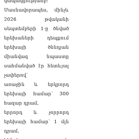
կապակցությամբ։
իրավիճակով
08.08.2026
Մասնավորապես, մինչև
2026 թվականի
«Հրապարակ». Հայկ
սեպտեմբերի 1-ը ծնված
Կոնջորյանի կնոջից շատ
աշխատավարձ ստացող
երեխաների դեպքում
պաշտոնյաների կանայք էլ
երեխայի ծննդյան
կան
08.08.2026
միանվագ նպաստը
Ի՞նչն է պակասում
սահմանված էր հետևյալ
լիակատար երջանկության
չափերով՝
համար. Մխիթարյանը նշել
է կարիերայի գլխավոր
առաջին և երկրորդ
երազանքի մասին
երեխայի համար՝ 300
08.08.2026
հազար դրամ,
Խաղաղությունն անշրջելի
երրորդ և չորրորդ
դարձնելու համար
անհրաժեշտություն է
երեխայի համար՝ 1 մլն
«Լեռնային Ղարաբաղի
դրամ,
հայերի վերադարձի»