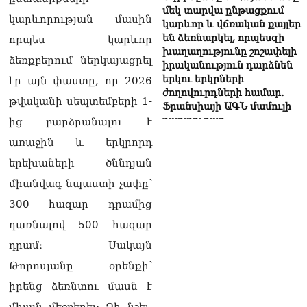
մեկ տարվա ընթացքում
կարևորության մասին
կարևոր և վճռական քայլեր
են ձեռնարկել, որպեսզի
որպես կարևոր
խաղաղությունը շոշափելի
ձեռքբերում ներկայացրել
իրականություն դարձնեն
երկու երկրների
էր այն փաստը, որ 2026
ժողովուրդների համար․
թվականի սեպտեմբերի 1-
Ֆրանսիայի ԱԳՆ մամուլի
քարտուղար
ից բարձրանալու է
08.08.2026
առաջին և երկրորդ
Սոբյանինը հայտնել է
երեխաների ծննդյան
Մոսկվային մոտեցող 9
միանվագ նպաստի չափը՝
անօդաչու թռչող սարքերի
խnցման մասին
300 հազար դրամից
08.08.2026
դառնալով 500 հազար
Փաշինյանը զանգահարել է
դրամ։ Սակայն
Ալիևին
Թորոսյանը օրենքի՝
08.08.2026
իրենց ձեռնտու մասն է
«Ո՞վ է լինելու հաջորդ