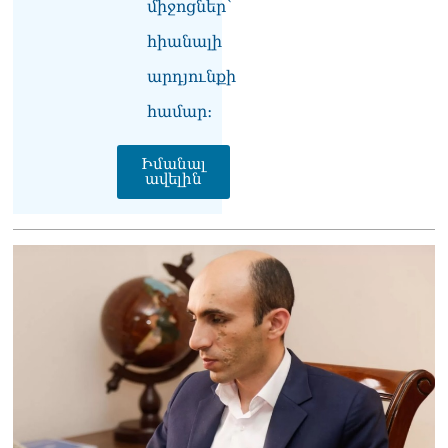
միջոցներ՝
հիանալի
արդյունքի
համար։
Իմանալ
ավելին