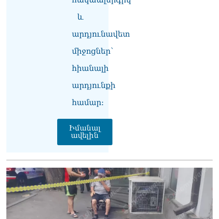
ՏԵՍԱՆՅՈւԹ․ Անի
Գևորգյան- Գեղամ
և
Նազարյան. դատական
արդյունավետ
առաջին նիստը
10.08.2026
միջոցներ՝
Արամ Վարդևանյանն
հիանալի
ընտրվեց ԱԺ նախագահի
տեղակալ
արդյունքի
10.08.2026
համար։
ՏԵՍԱՆՅՈւԹ․ Կա
մինիմում 3-4
Իմանալ
պատգամավոր, որ այստեղ
ավելին
են, որովհետև պարոն
Վարդևանյանը
ժամանակին ճիշտ
իրավագիտական լուծում է
տվել. Նարեկ
Կարապետյան
10.08.2026
«Ինչ արել եմ իմ երկրի