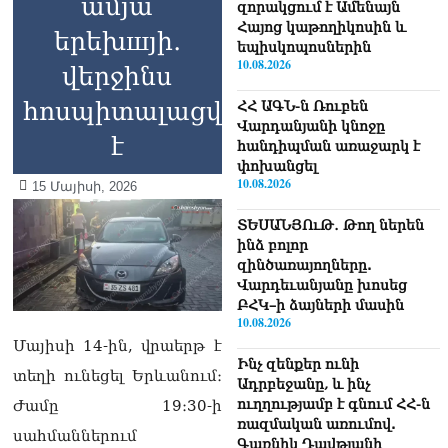
ամյա
զորակցում է Ամենայն
Հայոց կաթողիկոսին և
երեխшյի․
եպիսկոպոսներին
10.08.2026
վերջինս
հոսպիտալացվել
ՀՀ ԱԳՆ-ն Ռուբեն
Վարդանյանի կնոջը
է
հանդիպման առաջարկ է
փոխանցել
10.08.2026
15 Մայիսի, 2026
ՏԵՍԱՆՅՈւԹ․ Թող ներեն
ինձ բոլոր
զինծառայողները.
Վարդեւանյանը խոսեց
ԲՀԿ–ի ձայների մասին
10.08.2026
Մայիսի 14-ին, վրաերթ է
Ինչ զենքեր ունի
տեղի ունեցել Երևանում։
Ադրբեջանը, և ինչ
ուղղությամբ է գնում ՀՀ-ն
Ժամը 19։30-ի
ռազմական առումով.
սահմաններում
Գառնիկ Դավթյանի