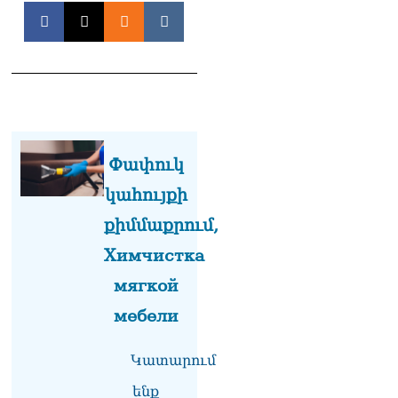
Հանրապետությանը.
Ուժեղ Հայաստան
վստահաբար ունենալու
ենք. Արամ Վարդևանյան
10.08.2026
Քասախ համայնքի
նախկին ղեկավարը 28
հողամաս է օտարել. 6 անձ
Փափուկ
ձերբшկալվել է
10.08.2026
կահույքի
քիմմաքրում,
Փաշինյանի նոր որոշումը
10.08.2026
Химчистка
Նար-Դոս փողոցի շենքերից
мягкой
մեկի բակում
հայտնաբերվել է կնոջ
мебели
մարմին
10.08.2026
Կատարում
ՏԵՍԱՆՅՈւԹ․
ենք