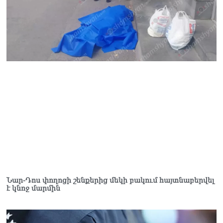
համար՝ քիչ եմ արել, տա
Աստված՝ կանեմ ավելին»․
Գագիկ Ծառուկյանի
ուղերձը՝ Կենտրոն ՔԿՀ-ից
10.08.2026
ՔՊ-ն բավարար ձայն կտա
Արամ Վարդևանյանին
10.08.2026
ՏԵՍԱՆՅՈւԹ․ Ո՞րն է մեր
տարբերությունը այլ
ուժերից. Նարեկ
Կարապետյան
10.08.2026
Սիս գյուղի մոտ ճակատ
ճակատի բախվել են
Նար-Դոս փողոցի շենքերից մեկի բակում հայտնաբերվել
«Mercedes CLS»-ն ու «Opel
է կնոջ մարմին
Astra»-ն․ 4 վիրшվորներից
2-ը անչափահասներ են
10.08.2026