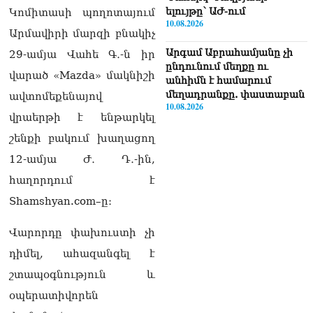
ելույթը՝ ԱԺ-ում
Կոմիտասի պողոտայում
10.08.2026
Արմավիրի մարզի բնակիչ
Արգամ Աբրահամյանը չի
29-ամյա Վահե Գ․-ն իր
ընդունում մեղքը ու
վարած «Mazda» մակնիշի
անհիմն է համարում
մեղադրանքը. փաստաբան
ավտոմեքենայով
10.08.2026
վրաերթի է ենթարկել
ՏԵՍԱՆՅՈւԹ․ «Նպատակը
շենքի բակում խաղացող
ոչ թե Վեհափառին դատելն
12-ամյա Ժ․ Դ․-ին,
է, այլ եկեղեցին
պառակտելը»․ Հովիկ
հաղորդում է
Աղազարյան
Shamshyan.com–ը։
10.08.2026
Վարորդը փախուստի չի
ՏԵՍԱՆՅՈւԹ․ Բյուջեի
դեֆիցիտը կատաստրոֆիկ
դիմել, ահազանգել է
մասշտաբի է, 1,4 մլրդ-ի
շտապօգնություն և
ճեղքվածք կա, ծախսերը
պետք է վերահսկենք.
օպերատիվորեն
Կարապետյան