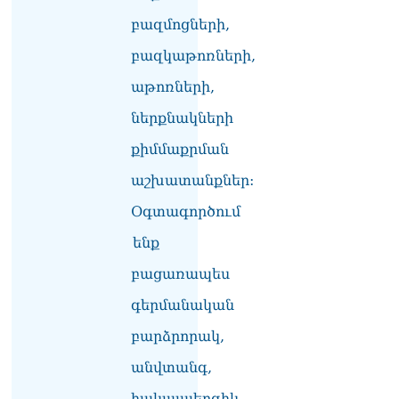
Ոստիկանները ձերբակալել
են մեկ տասնյակից ավելի
բազմոցների,
անձանց․ մանրամասներ`
բազկաթոռների,
Դաշտավանի
խուլիգանությունից
աթոռների,
10.08.2026
ներքնակների
Ի՞նչ է Big Push-ը․ Նարեկ
Կարապետյան
քիմմաքրման
10.08.2026
աշխատանքներ:
ՏԵՍԱՆՅՈւԹ․ 500 հազար
Օգտագործում
դոլար կարելի էր խնայել,
գնել 25 արաբական ձի, որ
ենք
էս շոգին Կատար չգնան.
Էդգար Ղազարյան
բացառապես
10.08.2026
գերմանական
Ռուբեն Վարդանյանի կինը
բարձրորակ,
արձագանքել է Փաշինյանի
խոսքերին
անվտանգ,
10.08.2026
հակաալերգիկ