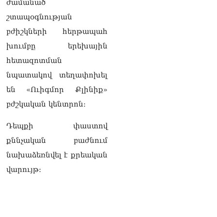
10.08.2026
ժամանած
շտապօգնության
Արամը ստանում է
բժիշկների հերթապահ
ազդեցիկ լծակներ.
Ռոբերտ Ամստերդամ
խումբը երեխային
10.08.2026
հետազոտման
Հայտնի է՝ որ
նպատակով տեղափոխել
հանձնաժողովների
նախագահների
են «Ուիգմոր Քլինիք»
պաշտոններից զրկվեց ՔՊ–
բժշկական կենտրոն։
ն
10.08.2026
Դեպքի փաստով
ՏԵՍԱՆՅՈւԹ․ Բաքվում եք
քննչական բաժնում
ծնվել, ադրբեջանցի տեսե՞լ
նախաձեռնվել է քրեական
եք. ՔՊ-ական Գարիկ
Սարգսյանը՝ Վիլեն
վարույթ։
Գաբրիելյանին
10.08.2026
Աստված պահապան մեր
հրաշք Հայաստանի