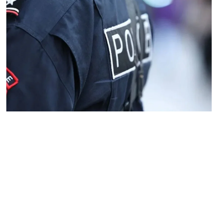
ՏԵՍԱՆՅՈւԹ․ «Հայ
ժողովուրդը հայտնվել է
դրսից պարտադրվող
երկու հանրաքվեների
արանքում». Աննա
Գրիգորյան
10.08.2026
ՏԵՍԱՆՅՈւԹ․ Ձեր
քմծիծաղից մինչև
մեղադրյալի կարգավիճակ
բաժանում ա մի շիշ վիսկի
ու Whatsupp-ի մեկ sms
10.08.2026
«TTRIPP»․ մեկ տարի անց՝
կես ճանապարհին․
Տիգրան Դումիկյան
10.08.2026
Ուղիղ միացում․ Ազգային
ժողովը շարունակում է իր