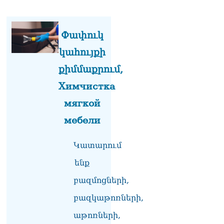
Ամենայն Հայոց
Կաթողիկոսի դատ.
Տիգրան Աբրահամյան
Փափուկ
07.08.2026
կահույքի
ՏԵՍԱՆՅՈւԹ․ «Վեհափառ,
վեհափառ»
քիմմաքրում,
վանկարկումների ու
Химчистка
հավատավոր ժողովրդի
հոծ բազմության միջով
мягкой
Կաթողիկոսը մտավ
դատարան
мебели
07.08.2026
Ռուսաստանում հայտնել
Կատարում
են, որ կանխել են
ենք
Հայաստան 16 մլն ռուբլու
ապօրինի արտահանումը
բազմոցների,
07.08.2026
բազկաթոռների,
Ուղիղ միացում․ ԱՄՈԹԻ
ՕՐ․ Կաթողիկոսի գործով
աթոռների,
դատական առաջին նիստը