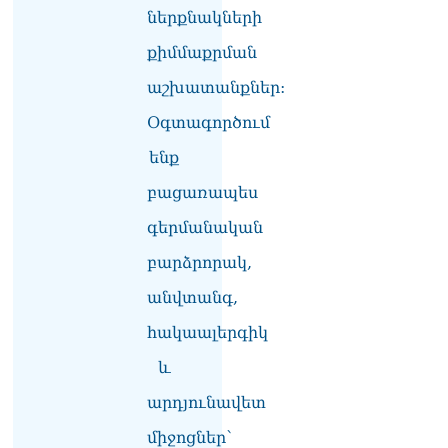
ներքնակների
07.08.2026
քիմմաքրման
ՏԵՍԱՆՅՈւԹ․ «Այսօր ձեզ
համար ազգային ամոթի
աշխատանքներ:
օ՞ր է»․ լրագրողը՝ ՔՊ-
ական պատգամավոր
Օգտագործում
Ռուզաննա Երեմյանին
07.08.2026
ենք
բացառապես
ՏԵՍԱՆՅՈւԹ․ «Հնարավո՞ր
է զրկվեք մանդատից»․
գերմանական
լրագրողը՝ Էդգար
Ղազարյանին
բարձրորակ,
07.08.2026
անվտանգ,
ՏԵՍԱՆՅՈւԹ․ Փաշինյանը
հակաալերգիկ
հայտարարել է, որ
Եվրամիությունը
և
Հայաստանի վրա
ազդեցության լծակներ
արդյունավետ
չունի
07.08.2026
միջոցներ՝