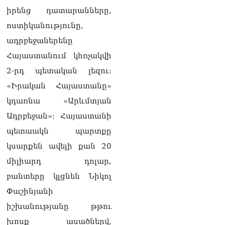
ադրբեջանական
իրենց դատարանները,
սահմանին մատնել են
«հայկական թերթերը»
ոստիկանությունը,
08.08.2026
ադրբեջաներենը
«Հրապարակ». Փաշինյանը
Հայաստանում կհռչակվի
որս է սկսել Ծառուկյանի
2-րդ պետական լեզու։
համախոհների նկատմամբ
08.08.2026
«Իրական Հայաստանը»
կդառնա «Արևմտյան
«Հրապարակ». Խիստ
զգուշացրել են,
Ադրբեջան»։ Հայաստանի
սպառնացել ազատել
պետաակն պարտքը
08.08.2026
կսարքեն ավելի քան 20
«Ժողովուրդ». Աղվան
միլիարդ դոլար,
Վարդանյանը մեկուսացած
է խմբակցությունից
բանտերը կլցնեն Նիկոլ
08.08.2026
Փաշինյանի
«Հրապարակ». Հեռացող
իշխանությանը թթու
պատգամավորների
խոսք ասածներվ,
հաշվին 5 մլն դրամ գումար