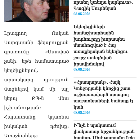
որտեղ կտեղա կարկուտ»․
Գագիկ Սուրենյան
08.08.2026
Եկեղեցիների
Լրագրող Ոսկան
համաշխարհային
խորհուրդը խորապես
Սարգսյանի ֆեյսբուքյան
մտահոգված է Հայ
գրառումը․ «Աստված
առաքելական եկեղեցու
շուրջ ստեղծված
չանի, եթե համատարած
իրավիճակով
08.08.2026
կեղծիքներով,
արտակարգ դրություն
«Հրապարակ». Հայկ
Կոնջորյանի կնոջից շատ
մտցնելով կամ մի այլ
աշխատավարձ ստացող
կերպ ՔՊ-ն մնա
պաշտոնյաների կանայք էլ
կան
իշխանության։
08.08.2026
Հայաստանը կդառնա
Ի՞նչն է պակասում
իսկական դժոխք։
լիակատար երջանկության
Առաջնահերթ
համար. Մխիթարյանը նշել