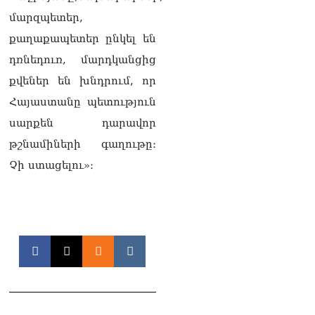
ՏԵՍԱՆՅՈւԹ․ Գալիք
մարզպետեր,
սերունդները պետք է
քաղաքապետեր ընկել են
հետևություն անեն այս
օրերից․ Անդրանիկ
դռնեդուռ, մարդկանցից
Գևորգյան
քվեներ են խնդրում, որ
07.08.2026
Հայաստանը պետություն
Ամենայն հայոց
սարքեն դարավոր
կաթողիկոսի դեմ գործով
դատավորը ինքնաբացարկ
թշնամիների գաղութը։
հայտնեց
Չի ստացելու»։
07.08.2026
ՏԵՍԱՆՅՈւԹ․ «Եթե դու
վարչապետ ես, չի
նշանակում՝ ինչ ուզես,
կարաս անես»․ Նարեկ
Կարապետյան
07.08.2026
Խայտառակություն է, մի
հատ ուշադիր լսեք՝