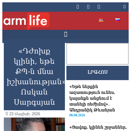
«Դժոխք
կլինի, եթե
ՔՊ-ն մնա
ԼՐԱՀՈՍ
իշխանության»․
«Եթե ներքին
Ոսկան
ազատություն ունես,
կալանքն անցնում է
Սարգսյան
տանելի ռեժիմով»․
Անդրանիկ Թևանյան
23 Մայիսի, 2026
08.08.2026
«Ցավոք, կլինեն շրջաններ,