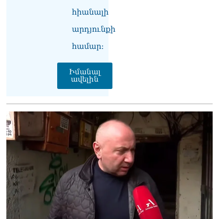
հիանալի
ՏԵՍԱՆՅՈւԹ․ «Ցավոք,
լոգիստիկ խնդիրների
արդյունքի
պատճառով մեր
փոխադարձ առևտրի
համար։
ծավալն այնքան էլ մեծ չէ»․
Նիկոլ Փաշինյանը՝
Իմանալ
Ղրղզստանի նախագահին
ավելին
07.08.2026
Տիկի՜ն Ղազարյան, ցույց
տվե՜ք այն էջը, որտեղ
գրված է Ուժեղ
Հայաստանի անունը, չեք
կարող, որովհետև նման էջ
այդ զեկույցում գոյություն
չունի. Ղահրամանյանը՝
Ղազարյանի
հայտարարության մասին
07.08.2026
ՏԵՍԱՆՅՈւԹ․ Իմ
ընտանիքը փող չունի, իմ