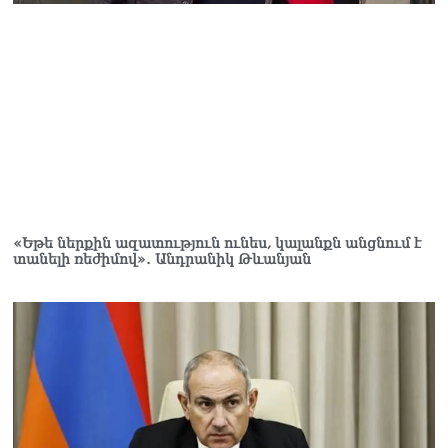
աշխատավարձով է
ապրում. Թագուհի
Ղազարյանը հուզվեց
07.08.2026
Ինչու ԱՄՆ նախագահ
Թրամփը Ուկրաինային
«Պատրիոտ» հրթիռներ չի
տրամադրի
07.08.2026
Փաշինյանը հասկացրել է,
«Եթե ներքին ազատություն ունես, կալանքն անցնում է
որ Հայաստանին
տանելի ռեժիմով»․ Անդրանիկ Թևանյան
Եվրամիության հետ
մերձեցման մղել է
Լուկաշենկոն
07.08.2026