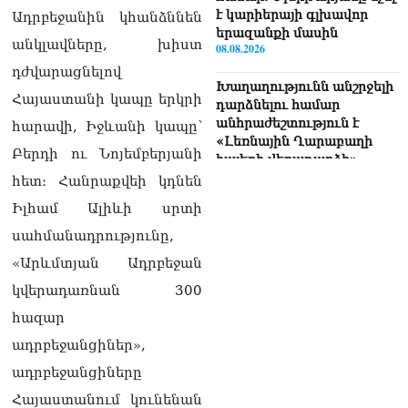
է կարիերայի գլխավոր
Ադրբեջանին կհանձննեն
երազանքի մասին
անկլավները, խիստ
08.08.2026
դժվարացնելով
Խաղաղությունն անշրջելի
Հայաստանի կապը երկրի
դարձնելու համար
անհրաժեշտություն է
հարավի, Իջևանի կապը՝
«Լեռնային Ղարաբաղի
Բերդի ու Նոյեմբերյանի
հայերի վերադարձի»
իրավունքի մասին
հետ։ Հանրաքվեի կդնեն
խոսույթը չշարունակելը.
Իլհամ Ալիևի սրտի
Փաշինյան
08.08.2026
սահմանադրությունը,
«Արևմտյան Ադրբեջան
«Ժողովուրդ». Ինչ
փոփոխություններ է արել
կվերադառնան 300
ԱԺ-ում Ռուբեն
հազար
Ռուբինյանը
08.08.2026
ադրբեջանցիներ»,
ադրբեջանցիները
«Հրապարակ». Հայկական
ծիրանի մասին ռուս-
Հայաստանում կունենան