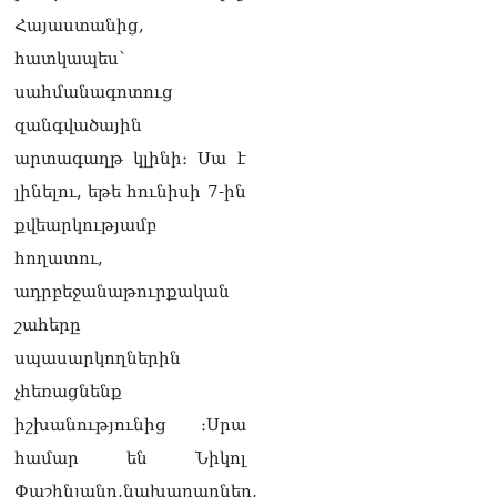
է փոխանցվել
Հայաստանից,
08.08.2026
հատկապես՝
ՏԵՍԱՆՅՈւԹ․ Աժ-ն ձերը չէ,
սահմանագոտուց
ասոցացիան, թե ձեր մոտ
զանգվածային
ԱԺ փոխնախագահ պետք է
աշխատի Վարդևանյանը,
արտագաղթ կլինի։ Սա է
տեղին չէ. Մամիկոն
լինելու, եթե հունիսի 7-ին
Ասլանյան
07.08.2026
քվեարկությամբ
ՏԵՍԱՆՅՈւԹ․ Սկսեցին
հողատու,
հնչել զանգերը, երբ
ադրբեջանաթուրքական
Վեհափառն աջակիցների
հետ մտավ Մայր Տաճար
շահերը
07.08.2026
սպասարկողներին
ՏԵՍԱՆՅՈւԹ․
չհեռացնենք
Հակասաֆարովյան օրենքը
իշխանությունից ։Սրա
թշնամանքի մասին չէ.
Շիրազ Մանուկյան
համար են Նիկոլ
07.08.2026
Փաշինյանը,նախարարներ,