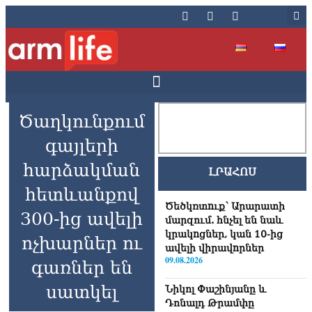
Ծաղկունքում
գայլերի
հարձակման
ԼՐԱՀՈՍ
հետևանքով
Ծեծկռտnւք՝ Արարատի
300-ից ավելի
մարզում. հնչել են նաև
կրակnցներ, կան 10-ից
ոչխարներ ու
ավելի վիրավnրներ
09.08.2026
գառներ են
սատկել
Նիկոլ Փաշինյանը և
Դոնալդ Թրամփը