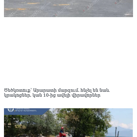
«հայկական թերթերը»
08.08.2026
«Հրապարակ». Փաշինյանը
որս է սկսել Ծառուկյանի
համախոհների նկատմամբ
08.08.2026
«Հրապարակ». Խիստ
զգուշացրել են,
սպառնացել ազատել
08.08.2026
«Ժողովուրդ». Աղվան
Ծեծկռտnւք՝ Արարատի մարզում. հնչել են նաև
Վարդանյանը մեկուսացած
կրակnցներ, կան 10-ից ավելի վիրավnրներ
է խմբակցությունից
08.08.2026
«Հրապարակ». Հեռացող
պատգամավորների
հաշվին 5 մլն դրամ գումար
է փոխանցվել