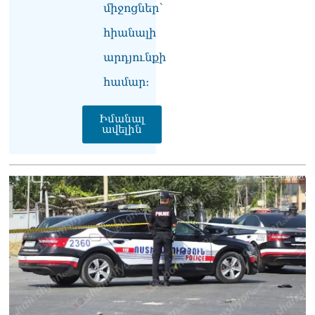
միջոցներ՝
երազանքի մասին
08.08.2026
հիանալի
Խաղաղությունն անշրջելի
արդյունքի
դարձնելու համար
անհրաժեշտություն է
համար։
«Լեռնային Ղարաբաղի
հայերի վերադարձի»
Իմանալ
իրավունքի մասին
ավելին
խոսույթը չշարունակելը.
Փաշինյան
08.08.2026
«Ժողովուրդ». Ինչ
փոփոխություններ է արել
ԱԺ-ում Ռուբեն
Ռուբինյանը
08.08.2026
«Հրապարակ». Հայկական
ծիրանի մասին ռուս-
ադրբեջանական
սահմանին մատնել են