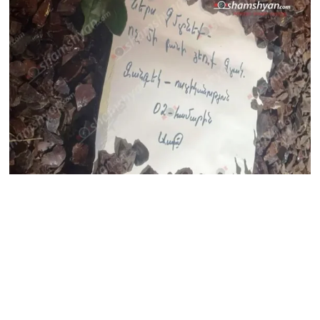
սերունդները պետք է
հետևություն անեն այս
օրերից․ Անդրանիկ
Գևորգյան
07.08.2026
Ամենայն հայոց
կաթողիկոսի դեմ գործով
դատավորը ինքնաբացարկ
հայտնեց
07.08.2026