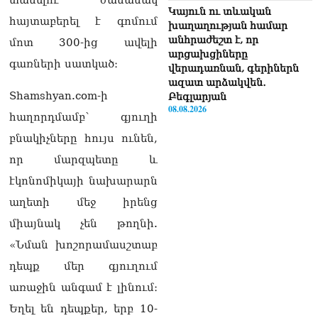
Կայուն ու տևական
հայտաբերել է գոմում
խաղաղության համար
անհրաժեշտ է, որ
մոտ 300-ից ավելի
արցախցիները
գառների սատկած։
վերադառնան, գերիներն
ազատ արձակվեն․
Shamshyan.com-ի
Բեգլարյան
08.08.2026
հաղորդմամբ՝ գյուղի
բնակիչները հույս ունեն,
Մաhացել է Մեսսիի հայրը
08.08.2026
որ մարզպետը և
էկոնոմիկայի նախարարն
ՄԻՊ–ն անթույլատրելի է
համարում Արգամ
աղետի մեջ իրենց
Աբրահամյանի վերաբերյալ
միայնակ չեն թողնի.
ՔԿ–ի հաղորդագրությունը
08.08.2026
«Նման խոշորամասշտաբ
ՏԵՍԱՆՅՈւԹ․ «Այսօր
դեպք մեր գյուղում
զանգել եմ Ադրբեջանի
առաջին անգամ է լինում։
նախագահին»․ Նիկոլ
Փաշինյան
Եղել են դեպքեր, երբ 10-