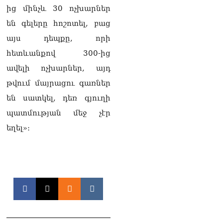
08.08.2026
ից մինչև 30 ոչխարներ
Կադրեր Հովիկ
են գելերը հոշոտել, բաց
Աբրահամյանի որդու՝
այս դեպքը, որի
Արգամ Աբրահամյանի
ձերբակալությունից
հետևանքով 300-ից
08.08.2026
ավելի ոչխարներ, այդ
Ադրբեջանը և Հայաստանը
թվում մայրացու գառներ
մեկ տարվա ընթացքում
են սատկել, դեռ գյուղի
կարևոր և վճռական քայլեր
են ձեռնարկել, որպեսզի
պատմության մեջ չէր
խաղաղությունը շոշափելի
եղել»։
իրականություն դարձնեն
երկու երկրների
ժողովուրդների համար․
Ֆրանսիայի ԱԳՆ մամուլի
քարտուղար
08.08.2026
Սոբյանինը հայտնել է
Մոսկվային մոտեցող 9
անօդաչու թռչող սարքերի