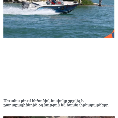
08.08.2026
ՏԵՍԱՆՅՈւԹ․ Աժ-ն ձերը չէ,
ասոցացիան, թե ձեր մոտ
ԱԺ փոխնախագահ պետք է
աշխատի Վարդևանյանը,
տեղին չէ. Մամիկոն
Ասլանյան
07.08.2026
ՏԵՍԱՆՅՈւԹ․ Սկսեցին
հնչել զանգերը, երբ
Վեհափառն աջակիցների
հետ մտավ Մայր Տաճար
07.08.2026
ՏԵՍԱՆՅՈւԹ․
Հակասաֆարովյան օրենքը
թշնամանքի մասին չէ.
Սեւանա լճում հեծանիվ-նավակը շրջվել է.
Շիրազ Մանուկյան
քաղաքացիներին օգնության են հասել փրկարարները
07.08.2026
ՏԵՍԱՆՅՈւԹ․ Գալիք