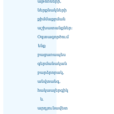
Գագիկ Սուրենյան
աթոռների,
08.08.2026
ներքնակների
Եկեղեցիների
քիմմաքրման
համաշխարհային
խորհուրդը խորապես
աշխատանքներ:
մտահոգված է Հայ
առաքելական եկեղեցու
Օգտագործում
շուրջ ստեղծված
ենք
իրավիճակով
08.08.2026
բացառապես
«Հրապարակ». Հայկ
գերմանական
Կոնջորյանի կնոջից շատ
աշխատավարձ ստացող
բարձրորակ,
պաշտոնյաների կանայք էլ
անվտանգ,
կան
08.08.2026
հակաալերգիկ
Ի՞նչն է պակասում
և
լիակատար երջանկության
համար. Մխիթարյանը նշել
արդյունավետ
է կարիերայի գլխավոր