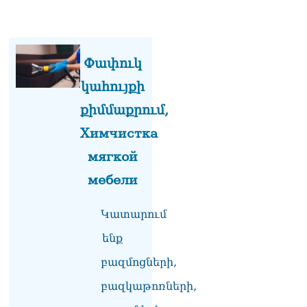
խnցման մասին
08.08.2026
Փաշինյանը զանգահարել է
Փափուկ
Ալիևին
08.08.2026
կահույքի
«Ո՞վ է լինելու հաջորդ
քիմմաքրում,
քաղաքական
Химчистка
հակառակորդը». Ռուզան
Ստեփանյան
мягкой
08.08.2026
мебели
«Եթե ներքին
ազատություն ունես,
Կատարում
կալանքն անցնում է
տանելի ռեժիմով»․
ենք
Անդրանիկ Թևանյան
08.08.2026
բազմոցների,
«Ցավոք, կլինեն շրջաններ,
բազկաթոռների,
որտեղ կտեղա կարկուտ»․