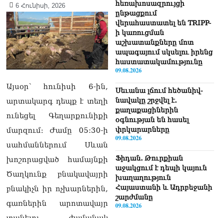
հեռախոսազրույցի
6 Հունիսի, 2026
ընթացքում
վերահաստատել են TRIPP-
ի կառուցման
աշխատանքները մոտ
ապագայում սկսելու իրենց
հաստատակամությունը
09.08.2026
Այսօր՝ հունիսի 6-ին,
Սեւանա լճում հեծանիվ-
նավակը շրջվել է.
արտակարգ դեպք է տեղի
քաղաքացիներին
ունեցել Գեղարքունիքի
օգնության են հասել
փրկարարները
մարզում։ Ժամը 05:30-ի
09.08.2026
սահմաններում Սևան
Ֆիդան. Թուրքիան
խոշորացված համայնքի
աջակցում է դեպի կայուն
Ծաղկունք բնակավայրի
խաղաղություն
Հայաստանի և Ադրբեջանի
բնակիչն իր ոչխարներին,
շարժմանը
գառներին արոտավայր
09.08.2026
տանելու ժամանակ