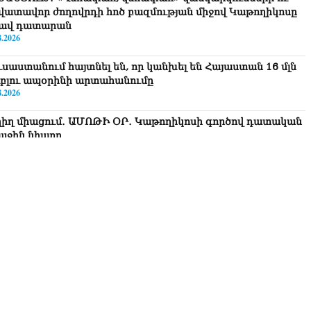
վատավոր ժողովրդի հոծ բազմության միջով Կաթողիկոսը
ավ դատարան
8.2026
ւսաստանում հայտնել են, որ կանխել են Հայաստան 16 մլն
ւբլու ապօրինի արտահանումը
8.2026
ղիղ միացում․ ԱՄՈԹԻ ՕՐ․ Կաթողիկոսի գործով դատական
աջին նիստը
8.2026
ՍԱՆՅՈւԹ․ «Այսօր ձեզ համար ազգային ամոթի օ՞ր է»․
ագրողը՝ ՔՊ-ական պատգամավոր Ռուզաննա Երեմյանին
8.2026
ՍԱՆՅՈւԹ․ «Հնարավո՞ր է զրկվեք մանդատից»․ լրագրողը՝
գար Ղազարյանին
8.2026
ՍԱՆՅՈւԹ․ Փաշինյանը հայտարարել է, որ Եվրամիությունը
յաստանի վրա ազդեցության լծակներ չունի