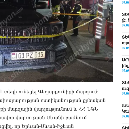
07.0
ՏԵ
չէ
07.0
ՏԵ
այ
07.0
Ամ
ին
07.0
ՏԵ
ու
է տեղի ունեցել Գեղարքունիքի մարզում։
07.0
 նախարարության ոստիկանության քրեական
Խա
քի մարզային վարչությունում և ՀՀ ՆԳՆ
Կա
07.0
խավոր վարչության Սևանի բաժնում
ցվել, որ Երևան-Սևան-Իջևան
ՏԵ