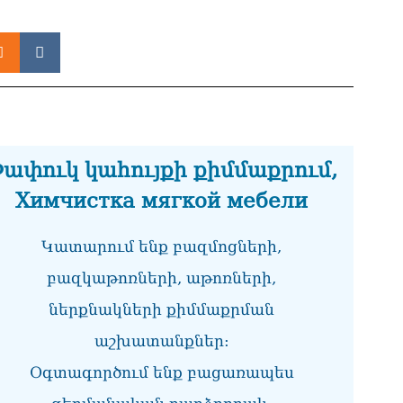
07.0
ՏԵ
փո
Փա
07.0
Տիկ
Հա
զե
ափուկ կահույքի քիմմաքրում,
հա
Химчистка мягкой мебели
07.0
ՏԵ
Կատարում ենք բազմոցների,
ապ
07.0
բազկաթոռների, աթոռների,
Ին
ներքնակների քիմմաքրման
հր
աշխատանքներ:
07.0
Օգտագործում ենք բացառապես
Փա
հե