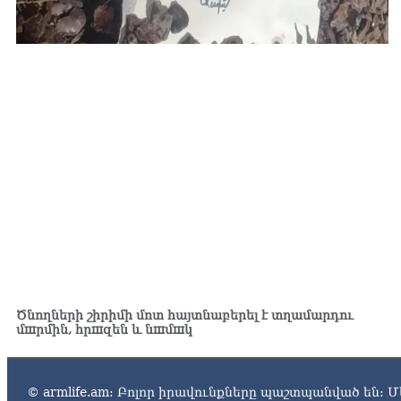
Ծնողների շիրիմի մոտ հայտնաբերել է տղամարդու
մшրմին, հրшզեն և նшմшկ
© armlife.am: Բոլոր իրավունքները պաշտպանված են: Մ