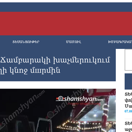
ՏԵՍԱՆՅՈՒԹԵՐ
ՄԱՄՈՒԼ
ԽՄԲԱԳՐԱԿԱ
 Ճամբարակի խաչմերուկում
ղի կնոջ մшրմին
ՏԵ
փո
Մա
07.0
ՏԵ
աջ