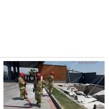
8.2026
–ի համար ԵԱՏՄ–ի հետ համագործակցության խորացումը
աջնահերթություն է. Փաշինյան
8.2026
ԸՄ-ն կոչ է անում կասեցնել քրեական վարույթը, որը
կասում է մեր պատմական ավանդույթներին
8.2026
նչական կոմիտեն արձագանքել է Աննա Հակոբյանին
8.2026
կոլ Փաշինյանի քավոր մարզպետն ավելի քան 5 տարում ոչ
ասուլիս չի տվել. Ոսկան Սարգսյան
8.2026
Կ Գլխավոր քարտուղարի ուղերձը Փաշինյանին
տահայտում է թերեւս համաշխարհային անցուդարձում
տ բան որոշող կենտրոնների տրամադրություններ
8.2026
ւք էլ մի դատվեք, դուք մի անգամ դատվել եք. Ղազինյանը՝