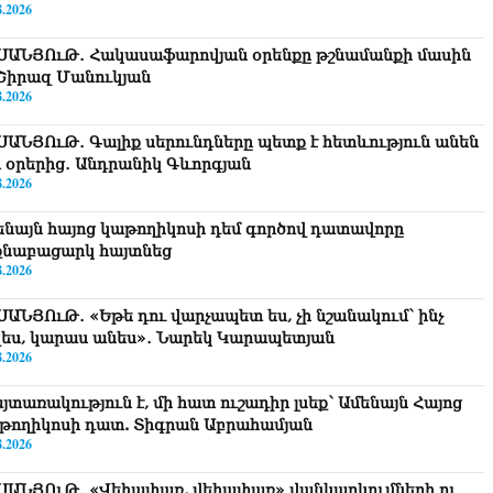
8.2026
ՍԱՆՅՈւԹ․ Հակասաֆարովյան օրենքը թշնամանքի մասին
. Շիրազ Մանուկյան
8.2026
ՍԱՆՅՈւԹ․ Գալիք սերունդները պետք է հետևություն անեն
ս օրերից․ Անդրանիկ Գևորգյան
8.2026
ենայն հայոց կաթողիկոսի դեմ գործով դատավորը
քնաբացարկ հայտնեց
8.2026
ՍԱՆՅՈւԹ․ «Եթե դու վարչապետ ես, չի նշանակում՝ ինչ
զես, կարաս անես»․ Նարեկ Կարապետյան
8.2026
յտառակություն է, մի հատ ուշադիր լսեք՝ Ամենայն Հայոց
թողիկոսի դատ. Տիգրան Աբրահամյան
8.2026
ՍԱՆՅՈւԹ․ «Վեհափառ, վեհափառ» վանկարկումների ու