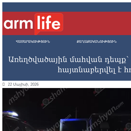
ՀԱՍԱՐԱԿՈՒԹՅՈՒՆ
ՔԱՂԱՔԱԿԱՆՈՒԹՅՈՒՆ
Առեղծվածային մահվան դեպք՝
հայտնաբերվել է հ
22 Մայիսի, 2026