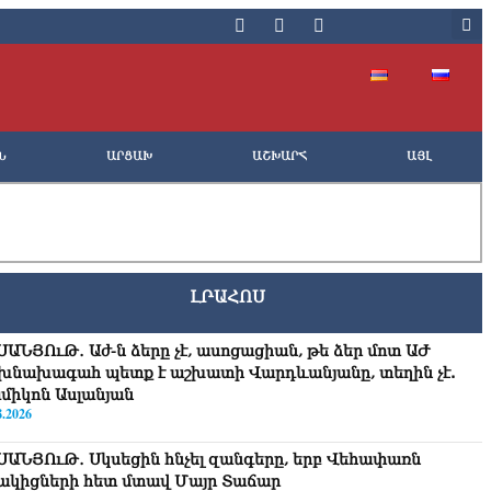
Ն
ԱՐՑԱԽ
ԱՇԽԱՐՀ
ԱՅԼ
ԼՐԱՀՈՍ
ՍԱՆՅՈւԹ․ Աժ-ն ձերը չէ, ասոցացիան, թե ձեր մոտ ԱԺ
խնախագահ պետք է աշխատի Վարդևանյանը, տեղին չէ.
միկոն Ասլանյան
8.2026
ՍԱՆՅՈւԹ․ Սկսեցին հնչել զանգերը, երբ Վեհափառն
ակիցների հետ մտավ Մայր Տաճար