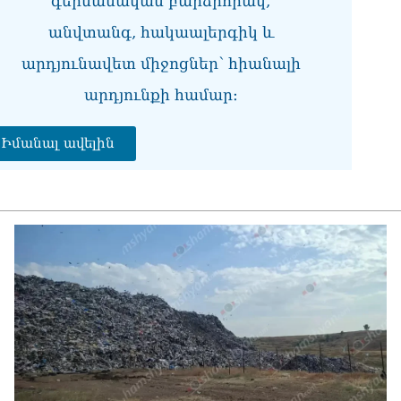
գերմանական բարձրորակ,
07.0
անվտանգ, հակաալերգիկ և
ՀՀ
արդյունավետ միջոցներ՝ հիանալի
առ
07.0
արդյունքի համար։
ՀԲ
հա
Իմանալ ավելին
07.0
Քն
07.0
Նի
մի 
07.0
ՄԱ
ար
շա
07.0
Դո