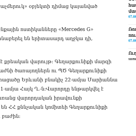
հա
չմերուկ» օբյեկտի դիմաց կայանված
մտ
07.0
նքային ոստիկանները «Mercedes G»
Ռո
ռո
նաբերել են երիտասարդ աղջկա դի,
07.0
Ու
առ
 քրեական վարույթ։ Գեղարքունիքի մարզի
07.0
աժնի ծառայողներն ու ՊԾ Գեղարքունիքի
ՏԵ
ահացածը Երևանի բնակիչ 22-ամյա Մարիաննա
լր
21-ամյա Հայկ Ղ.-ն։Վարորդը ենթարկվել է
07.0
 առանց վարորդական իրավունքի
ՏԵ
 են ՀՀ քննչական կոմիտեի Գեղարքունիքի
Էդ
07.0
 բաժին։
ՏԵ
Հա