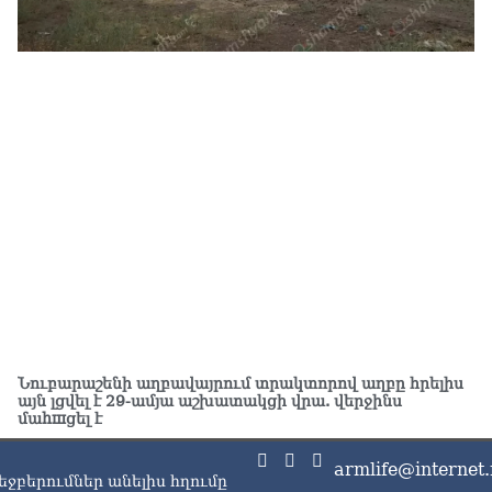
ՔՊ
07.0
Ռո
զբ
կո
07.0
Մի
07.0
ՏԵ
դա
07.0
Եկ
ու
Նուբարաշենի աղբավայրում տրակտորով աղբը հրելիս
հա
այն լցվել է 29-ամյա աշխատակցի վրա. վերջինս
07.0
մաhшցել է
Ծն
armlife@internet.
հր
եջբերումներ անելիս հղումը