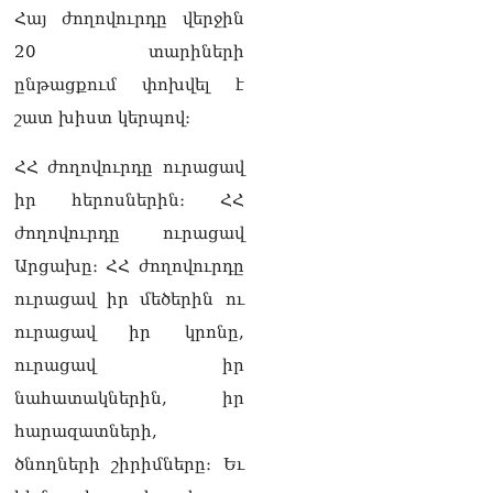
ՏԵՍԱՆՅՈւԹ․ «Այսօր
Հայ ժողովուրդը վերջին
զանգել եմ Ադրբեջանի
նախագահին»․ Նիկոլ
20 տարիների
Փաշինյան
ընթացքում փոխվել է
08.08.2026
շատ խիստ կերպով։
Կադրեր Հովիկ
Աբրահամյանի որդու՝
ՀՀ ժողովուրդը ուրացավ
Արգամ Աբրահամյանի
իր հերոսներին։ ՀՀ
ձերբակալությունից
08.08.2026
ժողովուրդը ուրացավ
Արցախը։ ՀՀ ժողովուրդը
Ադրբեջանը և Հայաստանը
մեկ տարվա ընթացքում
ուրացավ իր մեծերին ու
կարևոր և վճռական քայլեր
ուրացավ իր կրոնը,
են ձեռնարկել, որպեսզի
խաղաղությունը շոշափելի
ուրացավ իր
իրականություն դարձնեն
նահատակներին, իր
երկու երկրների
ժողովուրդների համար․
հարազատների,
Ֆրանսիայի ԱԳՆ մամուլի
ծնողների շիրիմները։ Եւ
քարտուղար
08.08.2026