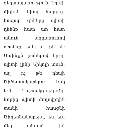
ցեղասպանություն. Էդ մի
«Հրապարակ». Հայկական
միլիոն հինգ հարյուր
ծիրանի մասին ռուս-
ադրբեջանական
հազար զոհերը պիտի
սահմանին մատնել են
դնենք հատ առ հատ
«հայկական թերթերը»
08.08.2026
անուն ազգանունով
«Հրապարակ». Փաշինյանը
ճշտենք, եղել ա, թե՝ չէ։
որս է սկսել Ծառուկյանի
Այսինքն ջահերով երթը
համախոհների նկատմամբ
08.08.2026
պիտի լինի Նիկոլի տուն,
այլ ոչ թե դեպի
«Հրապարակ». Խիստ
զգուշացրել են,
Ծիծեռնակաբերդ։ Իսկ
սպառնացել ազատել
եթե Դաշնակցությունը
08.08.2026
նորից պիտի ժողովրդին
«Ժողովուրդ». Աղվան
տանի հասցնի
Վարդանյանը մեկուսացած
է խմբակցությունից
Ծիղեռնակաբերդ, ես եւս
08.08.2026
մեկ անգամ իմ