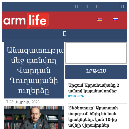
Անազատության
մեջ գտնվող
Վարդան
ԼՐԱՀՈՍ
Ղուղասյանի
Արգամ Աբրահամյանը 2
ուղերձը
ամսով կալանավորվեց
09.08.2026
23 Ապրիլի, 2025
Ծեծկռտnւք՝ Արարատի
մարզում. հնչել են նաև
կրակnցներ, կան 10-ից
ավելի վիրավnրներ