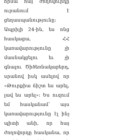
հիմա հայ ժողովուրդը
ուրանում է
Սոբյանինը հայտնել է
Մոսկվային մոտեցող 9
ցեղասպանությունը։
անօդաչու թռչող սարքերի
Ապրիլի 24-ին, ես ոնց
խnցման մասին
08.08.2026
հասկացա, ՀՀ
Փաշինյանը զանգահարել է
կառավարությունը չի
Ալիևին
մասնակցելու եւ չի
08.08.2026
գնալու Ծիծեռնակաբերդ,
«Ո՞վ է լինելու հաջորդ
սրանով իսկ ասելով որ
քաղաքական
հակառակորդը». Ռուզան
«Թուրքիա ճիշտ ես արել,
Ստեփանյան
լավ ես արել»։ Ես ուզում
08.08.2026
եմ հասկանամ՝ այս
«Եթե ներքին
կառավարությունը էլ ինչ
ազատություն ունես,
կալանքն անցնում է
պիտի անի, որ հայ
տանելի ռեժիմով»․
ժողովորդը հասկանա, որ
Անդրանիկ Թևանյան
08.08.2026