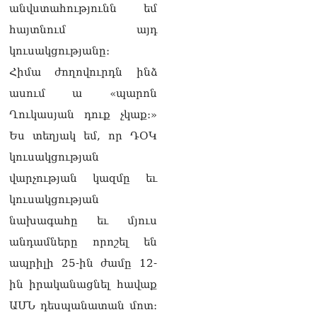
«Հրապարակ». Հեռացող
անվստահությունն եմ
պատգամավորների
հայտնում այդ
հաշվին 5 մլն դրամ գումար
է փոխանցվել
կուսակցությանը։
08.08.2026
Հիմա ժողովուրդն ինձ
ՏԵՍԱՆՅՈւԹ․ Աժ-ն ձերը չէ,
ասում ա «պարոն
ասոցացիան, թե ձեր մոտ
Ղուկասյան դուք չկաք։»
ԱԺ փոխնախագահ պետք է
աշխատի Վարդևանյանը,
Ես տեղյակ եմ, որ ԴՕԿ
տեղին չէ. Մամիկոն
կուսակցության
Ասլանյան
07.08.2026
վարչության կազմը եւ
կուսակցության
ՏԵՍԱՆՅՈւԹ․ Սկսեցին
հնչել զանգերը, երբ
նախագահը եւ մյուս
Վեհափառն աջակիցների
անդամները որոշել են
հետ մտավ Մայր Տաճար
07.08.2026
ապրիլի 25-ին ժամը 12-
ին իրականացնել հավաք
ՏԵՍԱՆՅՈւԹ․
Հակասաֆարովյան օրենքը
ԱՄՆ դեսպանատան մոտ։
թշնամանքի մասին չէ.