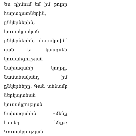
Ես դիմում եմ իմ բոլոր
Շիրազ Մանուկյան
07.08.2026
հարազատներին,
ընկերներին,
ՏԵՍԱՆՅՈւԹ․ Գալիք
սերունդները պետք է
կուսակցական
հետևություն անեն այս
ընկերներին, ժողովրդին՝
օրերից․ Անդրանիկ
Գևորգյան
գան եւ կանգնեն
07.08.2026
կուսահցության
նախագահի կողքը,
նամանավանդ իմ
ընկերները։ Գան անձամբ
ներկայանան
կուսակցության
նախագահին «մենք
էստեղ ենք»։
Կուսակցության