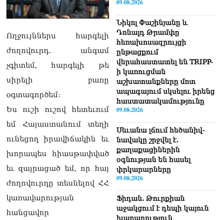
09.08.2026
Նիկոլ Փաշինյանը և
Դոնալդ Թրամփը
Ողջույններս հարգելի
հեռախոսազրույցի
ժողովուրդ. անգամ
ընթացքում
վերահաստատել են TRIPP-
չգիտեմ, հարգելի թե
ի կառուցման
սիրելի բառը
աշխատանքները մոտ
ապագայում սկսելու իրենց
օգտագործեմ։
հաստատակամությունը
Ես ուշի ուշով հետեւում
09.08.2026
եմ Հայաստանում տեղի
Սեւանա լճում հեծանիվ-
ունեցող իրավիճակին եւ
նավակը շրջվել է.
քաղաքացիներին
խորապես հիասթափված
օգնության են հասել
եւ զայրացած եմ, որ հայ
փրկարարները
09.08.2026
ժողովուրդը տեսնելով ՀՀ
կառավարության
Ֆիդան. Թուրքիան
աջակցում է դեպի կայուն
հանցավոր
խաղաղություն