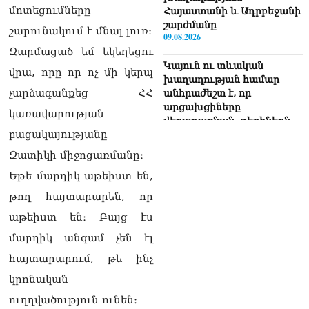
մոտեցումները
Հայաստանի և Ադրբեջանի
շարժմանը
շարունակում է մնալ լուռ։
09.08.2026
Զարմացած եմ եկեղեցու
Կայուն ու տևական
վրա, որը որ ոչ մի կերպ
խաղաղության համար
չարձագանքեց ՀՀ
անհրաժեշտ է, որ
արցախցիները
կառավարության
վերադառնան, գերիներն
բացակայությանը
ազատ արձակվեն․
Բեգլարյան
Զատիկի միջոցառմանը։
08.08.2026
Եթե մարդիկ աթեիստ են,
Մաhացել է Մեսսիի հայրը
թող հայտարարեն, որ
08.08.2026
աթեիստ են։ Բայց էս
ՄԻՊ–ն անթույլատրելի է
մարդիկ անգամ չեն էլ
համարում Արգամ
Աբրահամյանի վերաբերյալ
հայտարարում, թե ինչ
ՔԿ–ի հաղորդագրությունը
կրոնական
08.08.2026
ուղղվածություն ունեն։