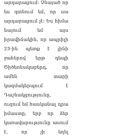
արդարացում։ Չնայած որ
Ի՞նչն է պակասում
լիակատար երջանկության
ես գտնում եմ, որ սա
համար. Մխիթարյանը նշել
արդարացում չէ։ Ես հիմա
է կարիերայի գլխավոր
երազանքի մասին
նայում եմ այս
08.08.2026
իրավիճակին, որ ապրիլի
Խաղաղությունն անշրջելի
23-ին պետք է լինի
դարձնելու համար
ջահերով երթ դեպի
անհրաժեշտություն է
«Լեռնային Ղարաբաղի
Ծիծեռնակաբերդ, որ
հայերի վերադարձի»
ամեն տարի
իրավունքի մասին
խոսույթը չշարունակելը.
կազմակերպում է
Փաշինյան
08.08.2026
Դաշնակցությունը,
ուզում եմ հասկանալ դրա
«Ժողովուրդ». Ինչ
իմաստը, երբ որ ձեր
փոփոխություններ է արել
ԱԺ-ում Ռուբեն
կառավարությունը ասում
Ռուբինյանը
08.08.2026
է, որ չի եղել