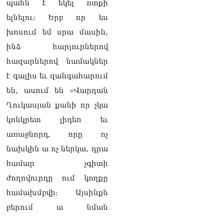
պահն է եկել ոտքի
ելնելու։ Երբ որ ես
«Ցավոք, կլինեն շրջաններ,
որտեղ կտեղա կարկուտ»․
խոսում եմ սրա մասին,
Գագիկ Սուրենյան
ինձ հարյուրներով
08.08.2026
հազարներով նամակներ
Եկեղեցիների
է գալիս եւ զանգահարում
համաշխարհային
խորհուրդը խորապես
են, ասում են «Վարդան
մտահոգված է Հայ
Ղուկասյան քանի որ չկա
առաքելական եկեղեցու
շուրջ ստեղծված
կոնկրետ լիդեռ եւ
իրավիճակով
առաջնորդ, որը ոչ
08.08.2026
նախկին ա ոչ ներկա, դրա
«Հրապարակ». Հայկ
համար չգիտի
Կոնջորյանի կնոջից շատ
աշխատավարձ ստացող
ժողովուրդը ում կողքը
պաշտոնյաների կանայք էլ
համախմբվի։ Այսինքն
կան
08.08.2026
բերում ա նման