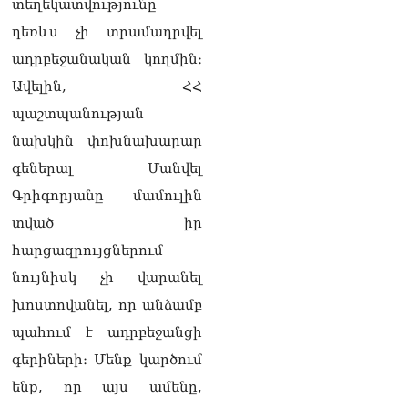
տեղեկատվությունը
Ղրղզստանի
Հանրապետություն
դեռևս չի տրամադրվել
06.08.2026
ադրբեջանական կողմին։
ՏԵՍԱՆՅՈւԹ․
Ավելին, ՀՀ
Սրբազանների, Սամվել
պաշտպանության
Կարապետյանի
կալանքները եղել են
նախկին փոխնախարար
ապօրինի, չեք կարող իմ
գեներալ Մանվել
հետ չհամաձայնվել․ Արամ
Վարդևանյան
Գրիգորյանը մամուլին
06.08.2026
տված իր
Ամենայն Հայոց
հարցազրույցներում
Կաթողիկոսը և 6
նույնիսկ չի վարանել
եպիսկոպոսները
մասնակցելու են
խոստովանել, որ անձամբ
դատական առաջին
պահում է ադրբեջանցի
նիստին
06.08.2026
գերիների։ Մենք կարծում
ենք, որ այս ամենը,
Վահագ Մարտիրոսյանը
որոնվում է որպես անհետ