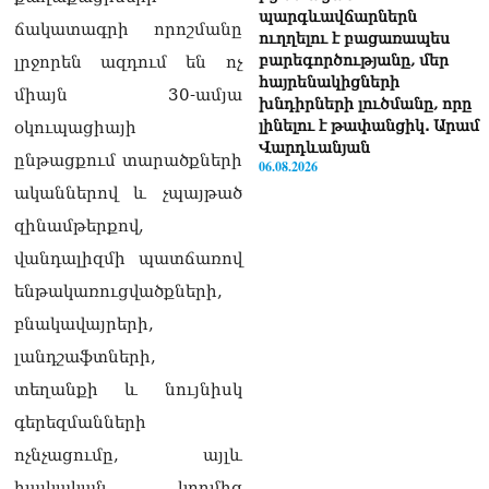
պարգևավճարներն
ճակատագրի որոշմանը
ուղղելու է բացառապես
բարեգործությանը, մեր
լրջորեն ազդում են ոչ
հայրենակիցների
միայն 30-ամյա
խնդիրների լուծմանը, որը
լինելու է թափանցիկ. Արամ
օկուպացիայի
Վարդևանյան
ընթացքում տարածքների
06.08.2026
ականներով և չպայթած
ՏԵՍԱՆՅՈւԹ․ «Ինձ թվում
զինամթերքով,
էր՝ իրենք ուշքի կգան, բայց
դեռ շարունակում են».
վանդալիզմի պատճառով
Կարապետյանը՝
ենթակառուցվածքների,
հոգևորականների դեմ
քրեական գործընթացի
բնակավայրերի,
մասին
լանդշաֆտների,
06.08.2026
տեղանքի և նույնիսկ
Հայաստանի ներկայիս
գերեզմանների
իշխանությունը ձախողում
է թե՛ երկրի ներսում
ոչնչացումը, այլև
ազգային
հայկական կողմից