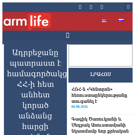
Ադրբեջանը
պատրաստ է
համագործակցել
ԼՐԱՀՈՍ
ՀՀ-ի հետ
ՀՌՀ-ն «Կենտրոն»
անհետ
հեռուստաընկերությանը
տուգանել է
կորած
06.08.2026
անձանց
Գագիկ Ծառուկյանի և
հարցի
Սեդրակ Առուստամյանի
նկատմամբ նոր քրեական