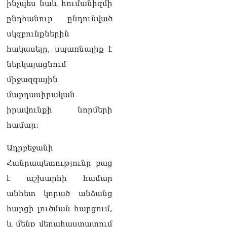
ինչպես նաև հումանիզմի
կորած
ընդհանուր ընդունված
06.08.2026
սկզբունքներին
ԱԳՆ-ն 1 մլն դոլար
հակասելը, սպառնալիք է
կստանա արտերկրում
Անկախության 35–ամյակի
ներկայացնում
միջոցառումների համար
06.08.2026
միջազգային
մարդասիրական
Ուղիղ միացում․ Ազգային
իրավունքի նորմերի
ժողովը շարոնակում է իր
աշխատանքը
համար։
06.08.2026
Ադրբեջանի
Փաշինյանը
պաշտոնյաներին կոչ արեց
Հանրապետությունը բաց
վերանայել աշխատանքի
է աշխարհի համար
մոտեցումները և
բարձրացնել
անհետ կորած անձանց
կառավարության
հարցի լուծման հարցում,
արդյունավետությունը
06.08.2026
և մենք վերահաստատում