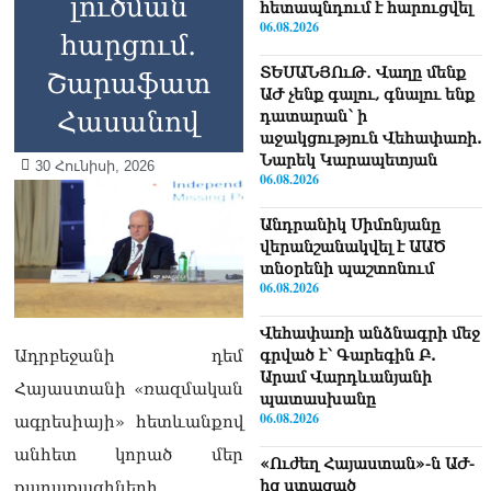
լուծման
հետապնդում է հարուցվել
06.08.2026
հարցում․
ՏԵՍԱՆՅՈւԹ․ Վաղը մենք
Շարաֆատ
ԱԺ չենք գալու, գնալու ենք
Հասանով
դատարան՝ ի
աջակցություն Վեհափառի.
Նարեկ Կարապետյան
30 Հունիսի, 2026
06.08.2026
Անդրանիկ Սիմոնյանը
վերանշանակվել է ԱԱԾ
տնօրենի պաշտոնում
06.08.2026
Վեհափառի անձնագրի մեջ
գրված է՝ Գարեգին Բ.
Ադրբեջանի դեմ
Արամ Վարդևանյանի
Հայաստանի «ռազմական
պատասխանը
06.08.2026
ագրեսիայի» հետևանքով
անհետ կորած մեր
«Ուժեղ Հայաստան»-ն ԱԺ-
ից ստացած
քաղաքացիների