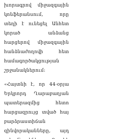
Եկեղեցու գործին, մի հատ
խորագրով միջազգային
էլ ասում են՝ չի կատարվում
կոնֆերանսում, որը
վճիռը
06.08.2026
տեղի է ունեցել Անհետ
կորած անձանց
Նորապատում գործող
բենզալցակայանում
հարցերով միջազգային
պայթյուն է տեղի ունեցել.
հանձնաժողովի հետ
կան վիրավորներ
06.08.2026
համագործակցության
շրջանակներում։
Բաքվի վերաքննիչ
դատարանն անփոփոխ է
«Հայտնի է, որ 44-օրյա
թողել հայ գերիների
դատավճիռները
Երկրորդ Ղարաբաղյան
06.08.2026
պատերազմից հետո
ՌԴ-ի և Հայաստանի միջև
հարցազրույց տված հայ
ապրանքաշրջանառությունը
բարձրաստիճան
կտրուկ նվազում է․
Օվերչուկ
զինվորականները, այդ
06.08.2026