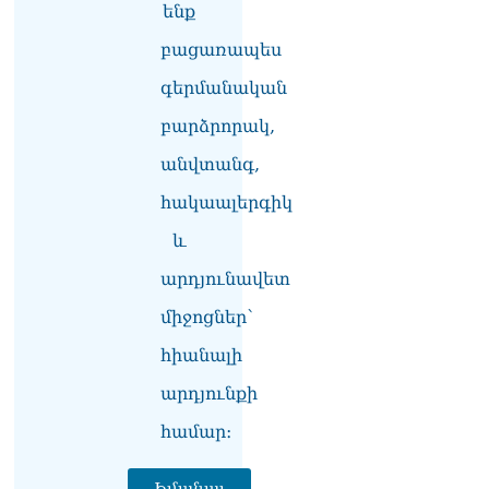
ենք
բացառապես
գերմանական
բարձրորակ,
անվտանգ,
հակաալերգիկ
և
արդյունավետ
միջոցներ՝
հիանալի
արդյունքի
համար։