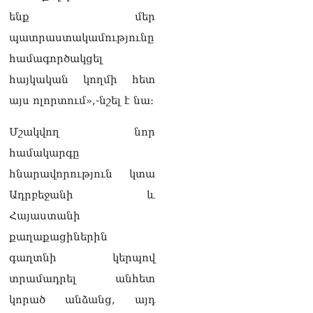
ենք մեր
Ռուսաստանից Հայաստան
Ադրբեջանի տարածքով
պատրաստակամությունը
կուղարկեն ցորենի նոր
համագործակցել
խմբաքանակ
06.08.2026
հայկական կողմի հետ
այս ոլորտում»,-նշել է նա։
Ուղիղ միացում․ ՀՀ
կառավարության
հերթական նիստը
Մշակվող նոր
06.08.2026
համակարգը
Երկար ժամանակ լույս չի
հնարավորություն կտա
լինելու Երևանում և բոլոր
Ադրբեջանի և
մարզերում
06.08.2026
Հայաստանի
քաղաքացիներին
«Հրապարակ». Մեղրին
կարեւոր է` չի կարելի
գաղտնի կերպով
«պռավալ տալ. Կենաց
տրամադրել անհետ
մահու կռիվ ենք տալու»
06.08.2026
կորած անձանց, այդ