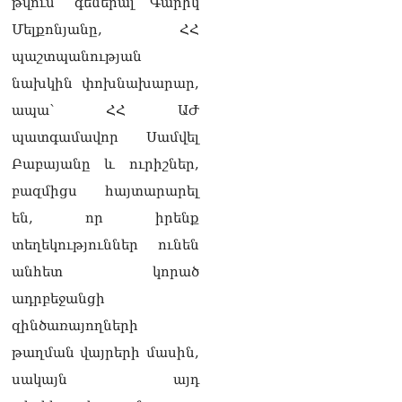
թվում՝ գեներալ Գարիկ
Մոսկվան և Երևանը
Մելքոնյանը, ՀՀ
քննարկում են
Ռուսաստանի գլխավոր
պաշտպանության
հյուպատոսության
նախկին փոխնախարար,
բացումը Կապանում
06.08.2026
ապա՝ ՀՀ ԱԺ
պատգամավոր Սամվել
Երևանում
դшնшկшհшրվшծ 30-ամյա
Բաբայանը և ուրիշներ,
տղամարդը ծանր
բազմիցս հայտարարել
վիճակում տեղափոխվել է
հիվանդանոց
են, որ իրենք
06.08.2026
տեղեկություններ ունեն
Չեմ կարող մեկնաբանել
անհետ կորած
Հաջիևի խոսքը. ասել ենք,
ադրբեջանցի
որ Սահմանադրության
նախագիծ ենք մշակում.
զինծառայողների
նախարար Գալյան
թաղման վայրերի մասին,
06.08.2026
սակայն այդ
Նիկոլ Փաշինյանը մեկնել է