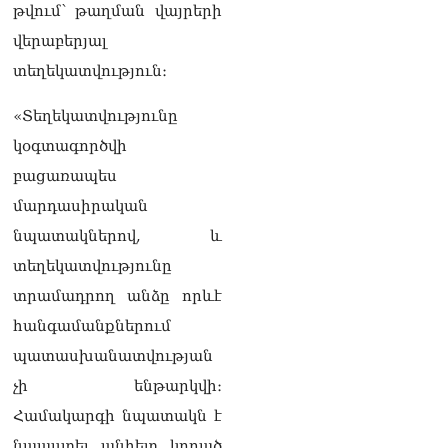
թվում՝ թաղման վայրերի
«Հրապարակ». Իրավունք
չունեն իրենց
վերաբերյալ
վիրավորվածությունը
տեղեկատվություն։
ցույց տալ
06.08.2026
«Տեղեկատվությունը
«Հրապարակ». ՔՊ
կօգտագործվի
հնաբնակները խիստ
հիասթափված են նորերից
բացառապես
06.08.2026
մարդասիրական
նպատակներով, և
տեղեկատվությունը
տրամադրող անձը որևէ
հանգամանքներում
պատասխանատվության
չի ենթարկվի։
Համակարգի նպատակն է
նպաստել անհետ կորած