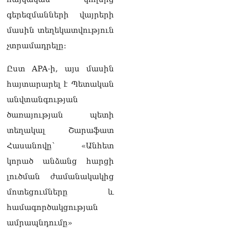
համերաշխության
պահպանման, թե՛
գերեզմանների վայրերի
արտաքին ճակատում հայ
մասին տեղեկատվություն
ժողովրդի շահերի
պաշտպանության գործը․
չտրամադրելը։
Մարիաննա
Ղահրամանյան
Ըստ APA-ի, այս մասին
06.08.2026
հայտարարել է Պետական
Եթե ուզում եք՝ ռեբուսը
​​անվտանգության
լուծենք, ասեք՝ մի քանի
ծառայության պետի
ամսվա մեջ ՀՀ-ն 29 800-ից
ո՞նց դարձավ 29 743 քկմ
տեղակալ Շարաֆատ
06.08.2026
Հասանովը՝ «Անհետ
ՏԵՍԱՆՅՈւԹ․ «Մենք մեր
կորած անձանց հարցի
խոսքը դեռ կասենք»․
Դավիթ Իշխանյան
լուծման ժամանակակից
06.08.2026
մոտեցումները և
ՏԵՍԱՆՅՈւԹ․ Աբսուրդ
համագործակցության
մեկ՝ դատարանը ո՞նց
ամրապնդումը»
կարող է միջամտել