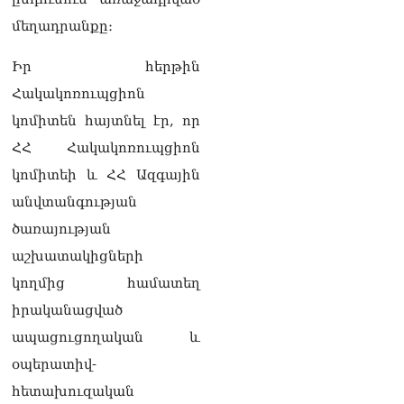
«Փաստինֆո»
09.08.2026
մեղադրանքը։
Արգամ Աբրահամյանը 2
Իր հերթին
ամսով կալանավորվեց
09.08.2026
Հակակոռուպցիոն
կոմիտեն հայտնել էր, որ
Ծեծկռտnւք՝ Արարատի
մարզում. հնչել են նաև
ՀՀ Հակակոռուպցիոն
կրակnցներ, կան 10-ից
կոմիտեի և ՀՀ Ազգային
ավելի վիրավnրներ
09.08.2026
անվտանգության
ծառայության
Նիկոլ Փաշինյանը և
Դոնալդ Թրամփը
աշխատակիցների
հեռախոսազրույցի
կողմից համատեղ
ընթացքում
վերահաստատել են TRIPP-
իրականացված
ի կառուցման
ապացուցողական և
աշխատանքները մոտ
ապագայում սկսելու իրենց
օպերատիվ-
հաստատակամությունը
հետախուզական
09.08.2026