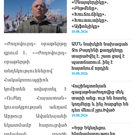
«Սնայպերչիկը»,
«Բեթմենը»,
«Խուճուճիկը»,
«Խուտուտիկը»,
«Այֆոնչիկը»
10.08.2026
«Ժողովուրդ» օրաթերթը
ԱՄՆ նախկին նախագահ
Ջո Բայդենի քաղցկեղը
գրում է. ««Ժողովուրդ»
տարածվել է, շատ ցավ է
օրաթերթի
պատճառում. ինչ է
հայտնում որդին
տեղեկություններով՝
10.08.2026
Հակակոռուպցիոն
Վաշինգտոնյան
կոմիտեն ավարտել է
գագաթնաժողովից մեկ
«Ուժեղ Հայաստան»
տարի անց. ուր են հասել
կողմերը և ինչ հարցեր են
կուսակցության անդամ
դեռ մնում չլուծված
10.08.2026
Արթուր Ավանեսյանի
նկատմամբ հարուցված
«Երբ Եկեղեցու
ինքնավարությունը
քրեական գործի