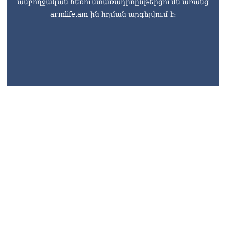
ամբողջական հեռուստառադիոընթերցումն առանց
armlife.am-ին հղման արգելվում է:
armlife@internet.ru