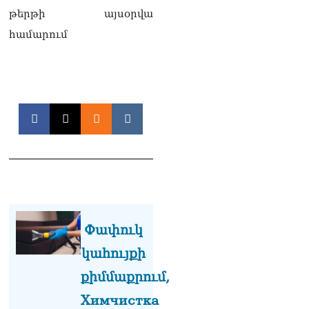
Ադրբեջանը և Հայաստանը
թերթի այսօրվա
մեկ տարվա ընթացքում
համարում
կարևոր և վճռական քայլեր
են ձեռնարկել, որպեսզի
խաղաղությունը շոշափելի
իրականություն դարձնեն
երկու երկրների
ժողովուրդների համար․
Ֆրանսիայի ԱԳՆ մամուլի
քարտուղար
08.08.2026
Սոբյանինը հայտնել է
Մոսկվային մոտեցող 9
անօդաչու թռչող սարքերի
խnցման մասին
08.08.2026
Փափուկ
կահույքի
Փաշինյանը զանգահարել է
Ալիևին
քիմմաքրում,
08.08.2026
Химчистка
«Ո՞վ է լինելու հաջորդ