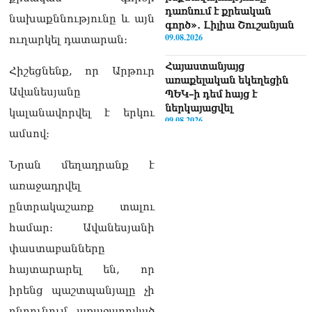
դառնում է քրեական
նախաքննությունը և այն
գործ»․ Լիլիա Շուշանյան
09.08.2026
ուղարկել դատարան։
Հայաստանյայց
Հիշեցնենք, որ Արթուր
առաքելական եկեղեցին
Ավանեսյանը
ՊԵԿ–ի դեմ հայց է
ներկայացվել
կալանավորվել է երկու
09.08.2026
ամսով։
Դաշտավանի կրակոցների
վերաբերյալ
Նրան մեղադրանք է
տեղեկատվությունը չի
առաջադրվել
համապատասխանում
իրականությանը,
ընտրակաշառք տալու
հրազենային վնասվածքով
համար։ Ավանեսյանի
որևէ անձ չկա
09.08.2026
փաստաբանները
հայտարարել են, որ
Վեհափառի գործի նոր
մակագրման ընտրությունը
իրենց պաշտպանյալը չի
երկու դատավորի միջև է.
ընդունում առաջադրված