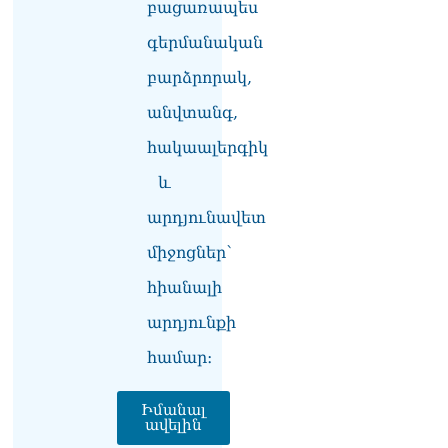
բացառապես
շուրջ ստեղծված
իրավիճակով
գերմանական
08.08.2026
բարձրորակ,
«Հրապարակ». Հայկ
Կոնջորյանի կնոջից շատ
անվտանգ,
աշխատավարձ ստացող
հակաալերգիկ
պաշտոնյաների կանայք էլ
կան
և
08.08.2026
արդյունավետ
Ի՞նչն է պակասում
լիակատար երջանկության
միջոցներ՝
համար. Մխիթարյանը նշել
է կարիերայի գլխավոր
հիանալի
երազանքի մասին
արդյունքի
08.08.2026
համար։
Խաղաղությունն անշրջելի
դարձնելու համար
անհրաժեշտություն է
Իմանալ
ավելին
«Լեռնային Ղարաբաղի
հայերի վերադարձի»