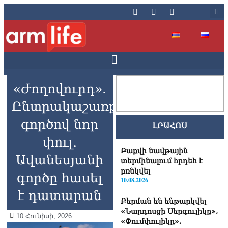
«Ժողովուրդ».
Ընտրակաշառքի
գործով նոր
ԼՐԱՀՈՍ
փուլ․
Բաքվի նավթային
Ավանեսյանի
տերմինալում հրդեհ է
բռնկվել
գործը հասել
10.08.2026
է դատարան
Բերման են ենթարկվել
«Նարդոսցի Սերգուլիկը»,
10 Հունիսի, 2026
«Փումփուլիկը»,