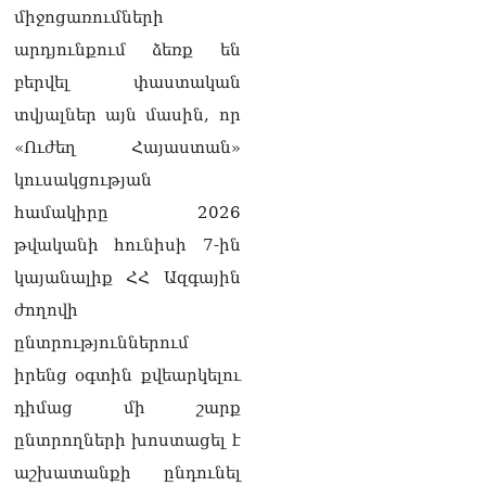
միջոցառումների
Սեւանա լճում հեծանիվ-
արդյունքում ձեռք են
նավակը շրջվել է.
քաղաքացիներին
բերվել փաստական
օգնության են հասել
տվյալներ այն մասին, որ
փրկարարները
09.08.2026
«Ուժեղ Հայաստան»
կուսակցության
Ֆիդան. Թուրքիան
աջակցում է դեպի կայուն
համակիրը 2026
խաղաղություն
թվականի հունիսի 7-ին
Հայաստանի և Ադրբեջանի
շարժմանը
կայանալիք ՀՀ Ազգային
09.08.2026
ժողովի
Կայուն ու տևական
ընտրություններում
խաղաղության համար
իրենց օգտին քվեարկելու
անհրաժեշտ է, որ
արցախցիները
դիմաց մի շարք
վերադառնան, գերիներն
ընտրողների խոստացել է
ազատ արձակվեն․
Բեգլարյան
աշխատանքի ընդունել