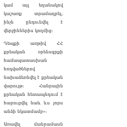
08.08.2026
կամ այլ եղանակով
Մաhացել է Մեսսիի հայրը
կաշառք տրամադրել,
08.08.2026
ինչն ընդունվել է
ՄԻՊ–ն անթույլատրելի է
վերջիններիս կողմից։
համարում Արգամ
Աբրահամյանի վերաբերյալ
Դեպքի առթիվ ՀՀ
ՔԿ–ի հաղորդագրությունը
08.08.2026
քրեական օրենսգրքի
համապատասխան
ՏԵՍԱՆՅՈւԹ․ «Այսօր
զանգել եմ Ադրբեջանի
հոդվածներով
նախագահին»․ Նիկոլ
նախաձեռնվել է քրեական
Փաշինյան
08.08.2026
վարույթ։ Հանրային
քրեական հետապնդում է
Կադրեր Հովիկ
Աբրահամյանի որդու՝
հարուցվել նաև ևս չորս
Արգամ Աբրահամյանի
անձի նկատմամբ»։
ձերբակալությունից
08.08.2026
Առավել մանրամասն