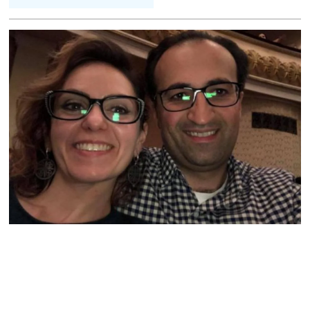
իրավունքի մասին
խոսույթը չշարունակելը.
Փաշինյան
08.08.2026
«Ժողովուրդ». Ինչ
փոփոխություններ է արել
ԱԺ-ում Ռուբեն
Ռուբինյանը
08.08.2026
«Հրապարակ». Հայկական
ծիրանի մասին ռուս-
ադրբեջանական
սահմանին մատնել են
«հայկական թերթերը»
08.08.2026