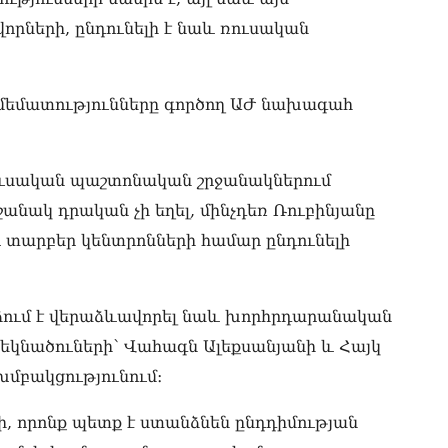
ստ
08.0
րների, ընդունելի է նաև ռուսական
Ի՞
Մխ
08.0
մեմատությունները գործող ԱԺ նախագահ
Խա
ան
 ռուսական պաշտոնական շրջանակներում
վե
Փա
անակ դրական չի եղել, մինչդեռ Ռուբինյանը
08.0
և տարբեր կենտրոնների համար ընդունելի
«Ժ
Ռո
08.0
րձում է վերաձևավորել նաև խորհրդարանական
«Հ
նածուների՝ Վահագն Ալեքսանյանի և Հայկ
ադ
խմբակցությունում։
08.0
«Հ
ի, որոնք պետք է ստանձնեն ընդդիմության
հա