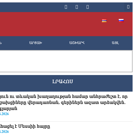
Ն
ԱՐՑԱԽ
ԱՇԽԱՐՀ
ԱՅԼ
ԼՐԱՀՈՍ
յուն ու տևական խաղաղության համար անհրաժեշտ է, որ
ցախցիները վերադառնան, գերիներն ազատ արձակվեն․
գլարյան
8.2026
hացել է Մեսսիի հայրը
8.2026