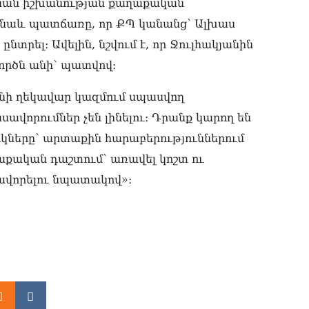
նան իշխանության քաղաքական
08.0
լ նաև պատճառը, որ ՔՊ կանանց՝ Ալխաս
«Հ
նտրել։ Ավելին, նշվում է, որ Ջուլհակյանին
08.0
ործն անի՝ պատվով։
«Ժ
խմ
րանի ղեկավար կազմում սպասվող
08.0
վորումներ չեն լինելու։ Դրանք կարող են
«Հ
կները՝ արտաքին հարաբերություններում
դր
08.0
ղաքական դաշտում՝ առավել կոշտ ու
վորելու նպատակով»։
ՏԵ
փո
Մա
07.0
ՏԵ
աջ
07.0
ՏԵ