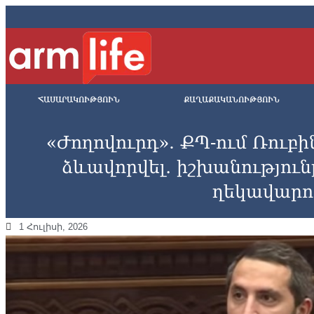
ՀԱՍԱՐԱԿՈՒԹՅՈՒՆ
ՔԱՂԱՔԱԿԱՆՈՒԹՅՈՒՆ
«Ժողովուրդ». ՔՊ-ում Ռուբին
ձևավորվել․ իշխանությու
ղեկավարո
1 Հուլիսի, 2026