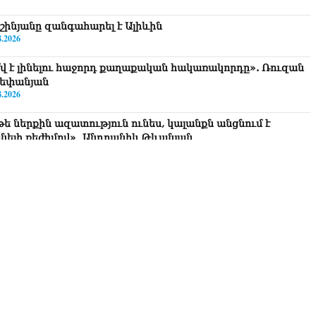
շինյանը զանգահարել է Ալիևին
8.2026
՞վ է լինելու հաջորդ քաղաքական հակառակորդը». Ռուզան
եփանյան
8.2026
թե ներքին ազատություն ունես, կալանքն անցնում է
նելի ռեժիմով»․ Անդրանիկ Թևանյան
8.2026
ավոք, կլինեն շրջաններ, որտեղ կտեղա կարկուտ»․ Գագիկ
ւրենյան
8.2026
եղեցիների համաշխարհային խորհուրդը խորապես
ահոգված է Հայ առաքելական եկեղեցու շուրջ ստեղծված
ավիճակով
8.2026
րապարակ». Հայկ Կոնջորյանի կնոջից շատ աշխատավարձ