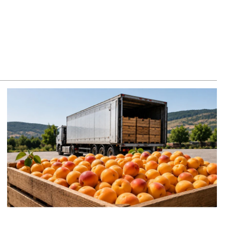
8.2026
ւսաստանում հայտնել են, որ կանխել են Հայաստան 16 մլն
ւբլու ապօրինի արտահանումը
8.2026