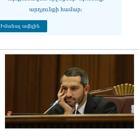
07.0
արդյունքի համար։
Ռո
ռո
07.0
Իմանալ ավելին