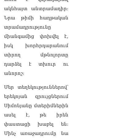
բարեկրթության
մթնոլորտում
ակնհայտ անտրամադիր։
05.08.2026
Նրա թիմի հաղթական
Գագիկ Ծառուկյանն
տրամադրությունը
ընդդեմ Երևանի
միանգամից փոխվել է,
քաղաքապետարանի
05.08.2026
իսկ խորհրդարանում
տիրող մթնոլորտը
Անգամ Սիրուշոյի
խանութներ են
դարձել է տխուր ու
шվտոմшտներով,
անորոշ։
համազգեստներով մտել,
աչք են վախեցնում
05.08.2026
Մեր տեղեկություններով՝
երեկոյան զրույցներում
ՏԵՍԱՆՅՈւԹ․
Ոստիկանության հատուկ
Սիմոնյանը մտերիմներին
միջոցառումները. 425 անձ
ասել է, թե իրեն
տեղափոխվել է
ոստիկանություն
փաստացի խաբել են։
05.08.2026
Մինչ առաջադրումը նա