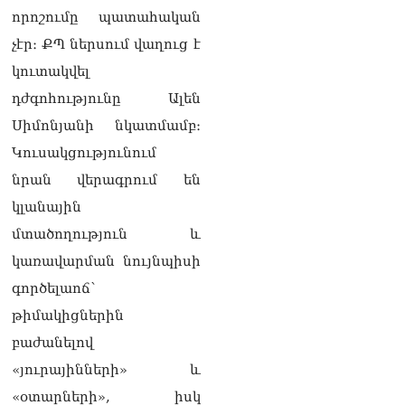
Ուղիղ միացում․
որոշումը պատահական
Շարունակվում է
չէր։ ՔՊ ներսում վաղուց է
Հայաստանի նորընտիր
Ազգային ժողովի նիստը
կուտակվել
05.08.2026
դժգոհությունը Ալեն
Էլեկտրաէներգիայի
Սիմոնյանի նկատմամբ։
անջատումներ Երևանում
Կուսակցությունում
և 9 մարզերում
05.08.2026
նրան վերագրում են
«Ժողովուրդ».
կլանային
Կառավարությունում
մտածողություն և
անորոշություն է․ բոլորը
սպասում են Լիլիթ
կառավարման նույնպիսի
Մակունցի որոշումներին
գործելաոճ՝
05.08.2026
թիմակիցներին
«Հրապարակ». Արայիկ
բաժանելով
Հարությունյանն աչք է դրել
Մանավազյանի աթոռին
«յուրայինների» և
05.08.2026
«օտարների», իսկ