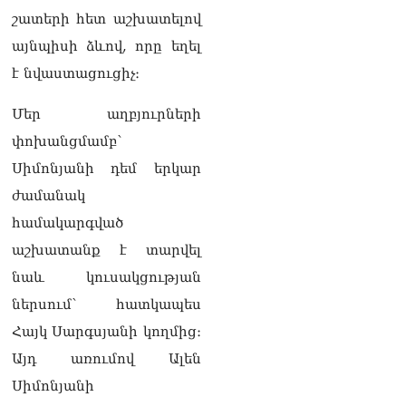
«Ժողովուրդ».
շատերի հետ աշխատելով
Ընտրությունների օրը
այնպիսի ձևով, որը եղել
Մոսկվայից ՀՀ ժամանած
Հովհաննես Սահակյանը
է նվաստացուցիչ։
շուրջ երեք ամիս չի
կարողանում վերադառնալ
Մեր աղբյուրների
ՌԴ
05.08.2026
փոխանցմամբ՝
Սիմոնյանի դեմ երկար
«Հրապարակ»․ Էդգար
ժամանակ
Ղազարյանը`ոսկոր ՔՊ-ի
կոկորդին
համակարգված
05.08.2026
աշխատանք է տարվել
«Հրապարակ».
նաև կուսակցության
Պապիկյանի հետ կոշտ
ներսում՝ հատկապես
զրույց է կայացել. նույնիսկ
մտադրություն ուներ Ալեն
Հայկ Սարգսյանի կողմից։
Սիմոնյանի ճակատագրին
Այդ առումով Ալեն
արժանացնել
05.08.2026
Սիմոնյանի