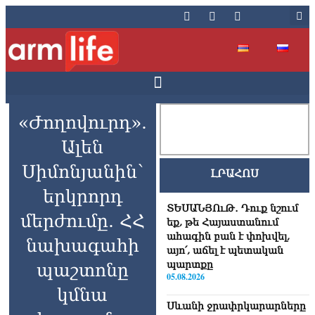
«Ժողովուրդ».
Ալեն
Սիմոնյանին՝
ԼՐԱՀՈՍ
երկրորդ
ՏԵՍԱՆՅՈւԹ․ Դուք նշում
մերժումը. ՀՀ
եք, թե Հայաստանում
ահագին բան է փոխվել,
նախագահի
այո՛, աճել է պետական
պարտքը
պաշտոնը
05.08.2026
կմնա
Սևանի ջրափրկարարները