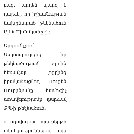
բաց, արդեն պարզ է
հասկանում, որ դուք 3-4
տարեկանում մտել եք
դարձել, որ իշխանության
սրճարան՝ ինչ որ
նախընտրած թեկնածուն
հաստավիզ ախրանիկներ
են եղել․ Հայկ
Ալեն Սիմոնյանը չէ։
Ֆարմանյանը՝ Վահագն
Ալեքսանյանին
Արդյունքում
05.08.2026
Ստրասբուրգից իր
ՏԵՍԱՆՅՈւԹ․ ԳՇ պետը
թեկնածության օգտին
անակնկալ այց է կատարել
դիրքեր
հեռավար լոբբինգ
05.08.2026
իրականացնող Ռուբեն
«Բոնուս»
Ռուբինյանը համոզիչ
սուպերմարկետների
առավելությամբ դարձավ
ցանցի գրասենյակում
հայտնաբերվել է
ՔՊ-ի թեկնածուն։
հիմնադիրներից գլխավոր
տնօրենի մարմինը
«Ժողովուրդ» օրաթերթի
05.08.2026
տեղեկություններով՝ այս