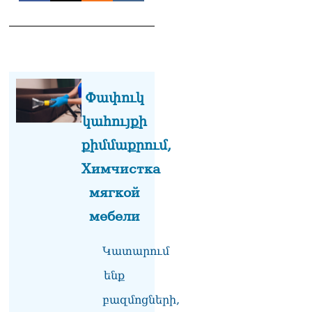
Փափուկ
կահույքի
քիմմաքրում,
Химчистка
мягкой
мебели
Կատարում
ենք
բազմոցների,