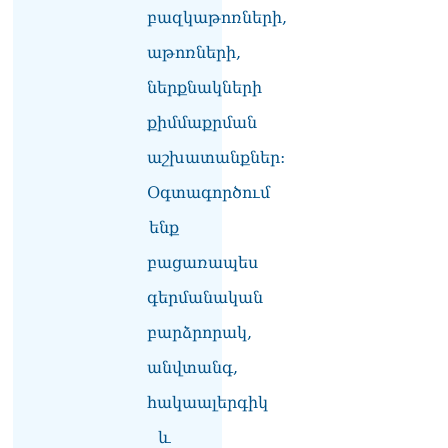
բազկաթոռների,
աթոռների,
ներքնակների
քիմմաքրման
աշխատանքներ:
Օգտագործում
ենք
բացառապես
գերմանական
բարձրորակ,
անվտանգ,
հակաալերգիկ
և