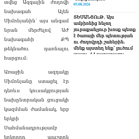
տվեց Ազգային ժողովի
05.08.2026
նախագահ Ալեն
ՏԵՍԱՆՅՈւԹ․ Այս
Սիմոնյանին՝ այս անգամ
ամբիոնից հնչող
յուրաքանչյուր խոսք պետք
նրան մերժելով ԱԺ
է ծառայի մեր պետության
նախագահի ՔՊ
ու ժողովրդի շահերին.
մենք այստեղ ենք՝ լուծում
թեկնածու դառնալու
տալու ՀՀ քաղաքացու
հարցում։
խնդիրներին. Լենա
Մաթևոսյան
Առաջին ազդակը
05.08.2026
Սիմոնյանը ստացել էր
«Մուլտի Գրուպ» կոնցեռնի
դեռևս կուսակցության
նախկին գլխավոր տնօրեն
Սեդրակ Առուստամյանն ու
նախընտրական ցուցակի
ներկա տնօրեն Արթուր
կազմման ժամանակ, երբ
Դալլաքյանը ձերբակալվել
են
երկրի
05.08.2026
Սահմանադրությամբ
ՏԵՍԱՆՅՈւԹ․ Ասել եմ՝
երկրորդ պաշտոն