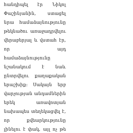
Ի՞նչ կապ կա հայկական
հանդիպել էր Նիկոլ
ջրի և Իրանի հետ
Փաշինյանին, ստացել
համատեղ «գազ՝
էլեկտրաէներգիայի
նրա համաձայնությունը
դիմաց» նախագծի միջև․
թեկնածու առաջադրվելու
«Коммерсант»
05.08.2026
վերաբերյալ և վստահ էր,
որ այդ
ՏԵՍԱՆՅՈւԹ․ «Դուք
ընդդիմադիր հայացքներ
համաձայնությունը
ունեցողներին տեղեկանք
նշանակում է նաև
չեք տրամադրում».
Անդրանիկ Գևորգյան
ընտրվելու քաղաքական
05.08.2026
երաշխիք։ Սակայն երբ
ՌԻԱ «Դաղստան».
վարչության անդամներին
Կանխվել է Դաղստան
երեկ առավոտյան
անօրինական հայկական
արտադրանքի ներմուծման
նախապես տեղեկացվել է,
փորձը
որ քվեարկությունը
05.08.2026
լինելու է փակ, այլ ոչ թե
ՏԵՍԱՆՅՈւԹ․ Ճիշտ եմ