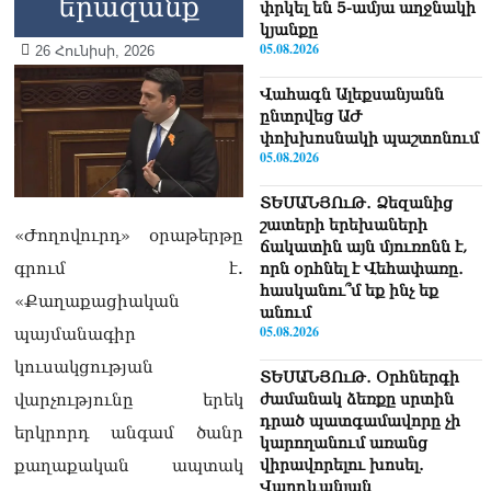
երազանք
փրկել են 5-ամյա աղջնակի
կյանքը
05.08.2026
26 Հունիսի, 2026
Վահագն Ալեքսանյանն
ընտրվեց ԱԺ
փոխխոսնակի պաշտոնում
05.08.2026
ՏԵՍԱՆՅՈւԹ․ Ձեզանից
շատերի երեխաների
«Ժողովուրդ» օրաթերթը
ճակատին այն մյուռոնն է,
գրում է.
որն օրհնել է Վեհափառը․
հասկանու՞մ եք ինչ եք
«Քաղաքացիական
անում
05.08.2026
պայմանագիր
կուսակցության
ՏԵՍԱՆՅՈւԹ․ Օրհներգի
վարչությունը երեկ
ժամանակ ձեռքը սրտին
դրած պատգամավորը չի
երկրորդ անգամ ծանր
կարողանում առանց
քաղաքական ապտակ
վիրավորելու խոսել․
Վարդևանյան