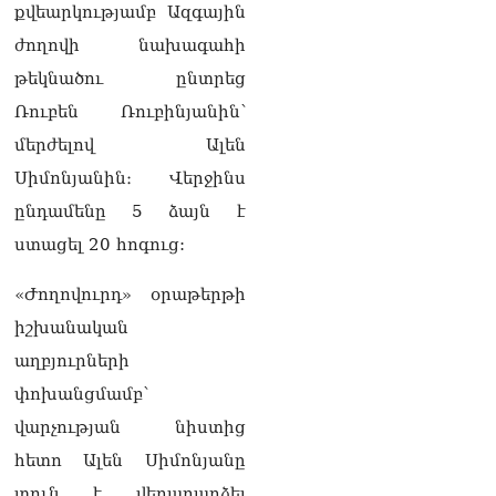
քվեարկությամբ Ազգային
վերաբերյալ դատական
ակտերի դեմ
ժողովի նախագահի
05.08.2026
թեկնածու ընտրեց
«Կոկորդիլոսների
Ռուբեն Ռուբինյանին՝
բուծարանն ի՞նչ եղավ»․
մերժելով Ալեն
լրագրողը՝ Գարիկ
Սարգսյանին
Սիմոնյանին։ Վերջինս
05.08.2026
ընդամենը 5 ձայն է
«Ադրբեջանը թույլ չի տա
ստացել 20 հոգուց:
իր տարածքից
հարձակումներ
«Ժողովուրդ» օրաթերթի
իրականացնել հարևան
երկրների դեմ»․ Հաջիև
իշխանական
05.08.2026
աղբյուրների
ՏԵՍԱՆՅՈւԹ. Մեր
փոխանցմամբ՝
նպատակը ձեզ
վարչության նիստից
իշխանությունից
հեռացնելն է, մենք
հետո Ալեն Սիմոնյանը
կաշխատենք ձեզ հեռացնել
տուն է վերադարձել