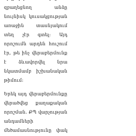
տղամարդ են, թող
զբաղեցնող անձը
ապացուցեն. Սամվել
Կարապետյանը որեւէ
նույնիսկ կուսակցության
մեկին չի ուղղորդել.
առաջին տասնյակում
Դավիթ Ղազինյան
05.08.2026
տեղ չէր գտել։ Այդ
որոշումն արդեն հուշում
ՏԵՍԱՆՅՈւԹ․ Այ տղա ջան,
քեզ մի քիչ համեստ
էր, թե ինչ վերաբերմունք
պահիր. Վարդանյանը`
է ձևավորվել նրա
Կոնջորյանին
05.08.2026
նկատմամբ իշխանական
թիմում։
ՏԵՍԱՆՅՈւԹ․ «Եթե որևէ
մեկիդ իմաստություն է
պակասում, թող խնդրի
Երեկ այդ վերաբերմունքը
Աստծուց, և նրան կտրվի»․
վերածվեց քաղաքական
Ռուբեն Մխիթարյան
05.08.2026
որոշման. ՔՊ վարչության
անդամների
Փաստաբանները բողոքներ
են ներկայացրել Անդրանիկ
մեծամասնությունը փակ
Թևանյանի կալանքի