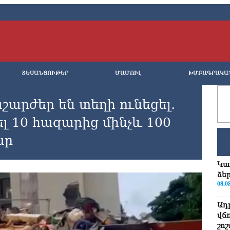
ՏԵՍԱՆՅՈՒԹԵՐ
ՄԱՄՈՒԼ
ԽՄԲԱԳՐԱԿԱ
շարժեր են տեղի ունեցել․
լ 10 հազարից մինչև 100
ար
Կա
ձե
08.0
Ադ
վճ
շո