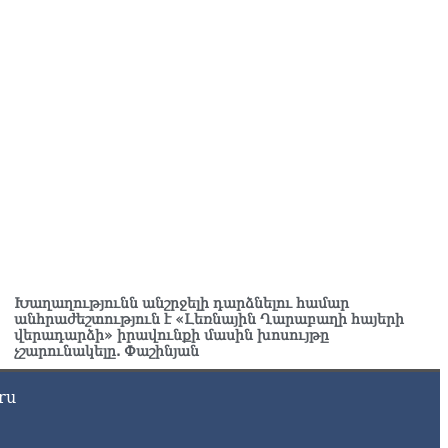
թողիկոսի դատ. Տիգրան Աբրահամյան
8.2026
ՍԱՆՅՈւԹ․ «Վեհափառ, վեհափառ» վանկարկումների ու
վատավոր ժողովրդի հոծ բազմության միջով Կաթողիկոսը
ավ դատարան
8.2026
ւսաստանում հայտնել են, որ կանխել են Հայաստան 16 մլն
ւբլու ապօրինի արտահանումը
8.2026
ղիղ միացում․ ԱՄՈԹԻ ՕՐ․ Կաթողիկոսի գործով դատական
աջին նիստը
8.2026
Խաղաղությունն անշրջելի դարձնելու համար
անհրաժեշտություն է «Լեռնային Ղարաբաղի հայերի
ՍԱՆՅՈւԹ․ «Այսօր ձեզ համար ազգային ամոթի օ՞ր է»․
վերադարձի» իրավունքի մասին խոսույթը
չշարունակելը. Փաշինյան
ագրողը՝ ՔՊ-ական պատգամավոր Ռուզաննա Երեմյանին
8.2026
ru
ՍԱՆՅՈւԹ․ «Հնարավո՞ր է զրկվեք մանդատից»․ լրագրողը՝
գար Ղազարյանին