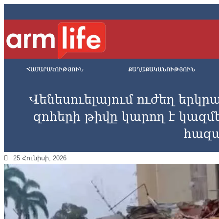
ՀԱՍԱՐԱԿՈՒԹՅՈՒՆ
ՔԱՂԱՔԱԿԱՆՈՒԹՅՈՒՆ
Վենեսուելայում ուժեղ երկրա
զnhերի թիվը կարող է կազմե
հազ
25 Հունիսի, 2026