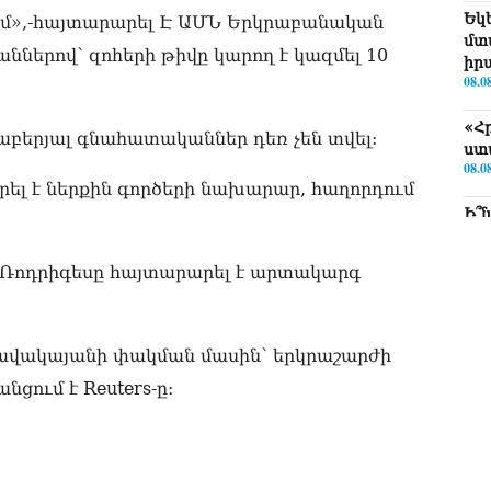
Եկ
ում»,-հայտարարել Է ԱՄՆ Երկրաբանական
մտ
ններով՝ զոհերի թիվը կարող է կազմել 10
իր
08.0
«Հ
աբերյալ գնահատականներ դեռ չեն տվել:
ստ
08.0
րել է ներքին գործերի նախարար, հաղորդում
Ի՞
Մխ
08.0
Ռոդրիգեսը հայտարարել է արտակարգ
Խա
ան
վե
նավակայանի փակման մասին՝ երկրաշարժի
Փա
08.0
ում է Reuters-ը։
«Ժ
Ռո
08.0