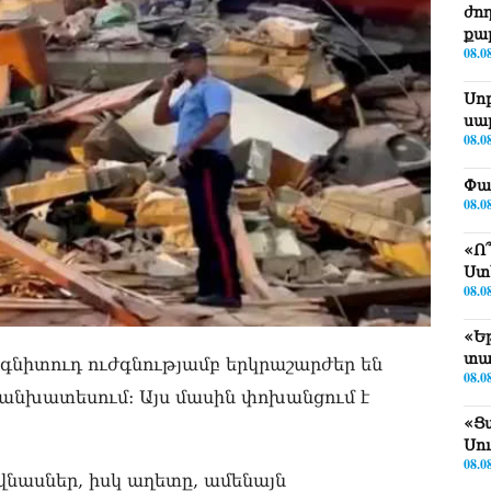
ժո
քա
08.0
Սո
սա
08.0
Փա
08.0
«Ո
Ստ
08.0
«Ե
տա
մագնիտուդ ուժգնությամբ երկրաշարժեր են
08.0
 կանխատեսում։ Այս մասին փոխանցում է
«Ց
Սո
08.0
վնասներ, իսկ աղետը, ամենայն