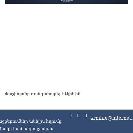
Կա
07.0
ՏԵ
հա
մտ
07.0
Ռո
ռո
07.0
Ու
առ
07.0
Փաշինյանը զանգահարել է Ալիևին
ՏԵ
լր
07.0
armlife@internet.
եջբերումներ անելիս հղումը
ՏԵ
Էդ
ասնակի կամ ամբողջական