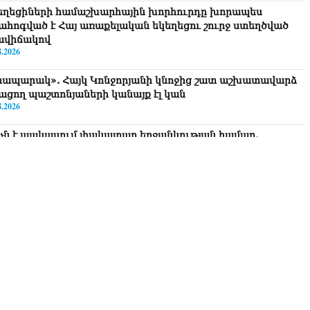
եղեցիների համաշխարհային խորհուրդը խորապես
ահոգված է Հայ առաքելական եկեղեցու շուրջ ստեղծված
ավիճակով
8.2026
րապարակ». Հայկ Կոնջորյանի կնոջից շատ աշխատավարձ
ացող պաշտոնյաների կանայք էլ կան
8.2026
նչն է պակասում լիակատար երջանկության համար.
իթարյանը նշել է կարիերայի գլխավոր երազանքի մասին
8.2026
ղաղությունն անշրջելի դարձնելու համար
հրաժեշտություն է «Լեռնային Ղարաբաղի հայերի
րադարձի» իրավունքի մասին խոսույթը չշարունակելը.
շինյան
8.2026
ողովուրդ». Ինչ փոփոխություններ է արել ԱԺ-ում Ռուբեն
ւբինյանը
8.2026