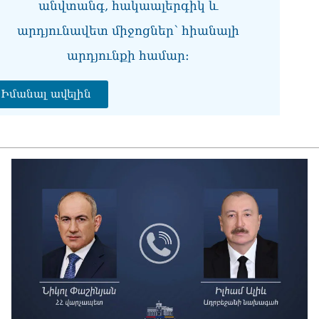
անվտանգ, հակաալերգիկ և
07.0
արդյունավետ միջոցներ՝ հիանալի
ՏԵ
աջ
արդյունքի համար։
07.0
ՏԵ
Իմանալ ավելին
չէ
07.0
ՏԵ
այ
07.0
Ամ
ին
07.0
ՏԵ
ու
07.0
Խա