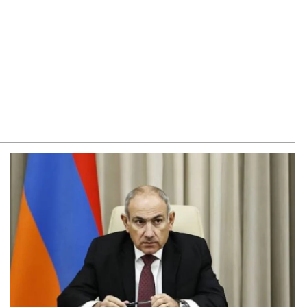
8.2026
ՍԱՆՅՈւԹ․ Սկսեցին հնչել զանգերը, երբ Վեհափառն
ակիցների հետ մտավ Մայր Տաճար
8.2026
ՍԱՆՅՈւԹ․ Հակասաֆարովյան օրենքը թշնամանքի մասին
. Շիրազ Մանուկյան
8.2026
ՍԱՆՅՈւԹ․ Գալիք սերունդները պետք է հետևություն անեն
ս օրերից․ Անդրանիկ Գևորգյան
8.2026
ենայն հայոց կաթողիկոսի դեմ գործով դատավորը
քնաբացարկ հայտնեց
8.2026
ՍԱՆՅՈւԹ․ «Եթե դու վարչապետ ես, չի նշանակում՝ ինչ
զես, կարաս անես»․ Նարեկ Կարապետյան
8.2026
յտառակություն է, մի հատ ուշադիր լսեք՝ Ամենայն Հայոց