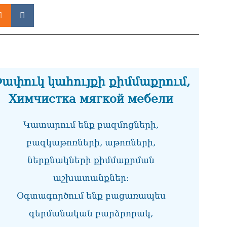
«Հ
ադ
08.0
«Հ
հա
08.0
ափուկ կահույքի քիմմաքրում,
«Հ
Химчистка мягкой мебели
08.0
«Ժ
Կատարում ենք բազմոցների,
խմ
08.0
բազկաթոռների, աթոռների,
ներքնակների քիմմաքրման
«Հ
դր
աշխատանքներ:
08.0
Օգտագործում ենք բացառապես
ՏԵ
փո
գերմանական բարձրորակ,
Մա