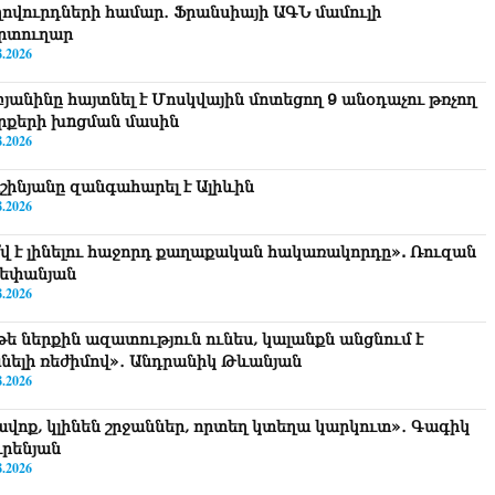
ղովուրդների համար․ Ֆրանսիայի ԱԳՆ մամուլի
րտուղար
8.2026
բյանինը հայտնել է Մոսկվային մոտեցող 9 անօդաչու թռչող
րքերի խnցման մասին
8.2026
շինյանը զանգահարել է Ալիևին
8.2026
՞վ է լինելու հաջորդ քաղաքական հակառակորդը». Ռուզան
եփանյան
8.2026
թե ներքին ազատություն ունես, կալանքն անցնում է
նելի ռեժիմով»․ Անդրանիկ Թևանյան
8.2026
ավոք, կլինեն շրջաններ, որտեղ կտեղա կարկուտ»․ Գագիկ
ւրենյան
8.2026