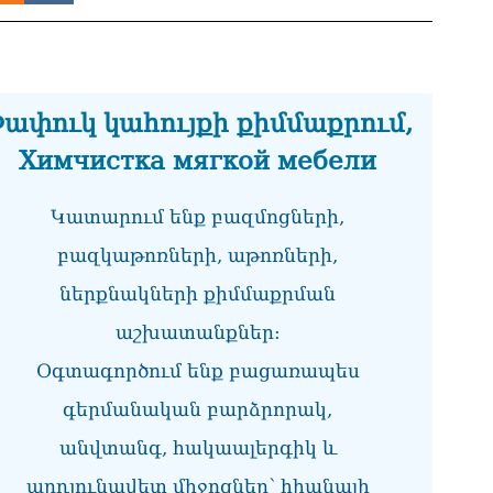
07.0
ՏԵ
փո
Փա
07.0
ափուկ կահույքի քիմմաքրում,
Химчистка мягкой мебели
Տիկ
Հա
զե
Կատարում ենք բազմոցների,
հա
07.0
բազկաթոռների, աթոռների,
ՏԵ
ներքնակների քիմմաքրման
ապ
07.0
աշխատանքներ:
Օգտագործում ենք բացառապես
Ին
հր
գերմանական բարձրորակ,
07.0
անվտանգ, հակաալերգիկ և
Փա
հե
արդյունավետ միջոցներ՝ հիանալի