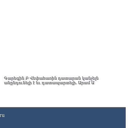
–ականին
8.2026
ւսաստանը ահազանգում է, որ կարող է դադարել
ոսաշրջային ռեսուրսի հոսքը դեպի Հայաստան․ ինչ տեղի
ւնենա
8.2026
շուստինը «ոտքի վրա» շփվել է Փաշինյանի հետ
8.2026
ՍԱՆՅՈւԹ․ Այսօր մեր ամոթի օրն է, խայտառակություն է՝
տում են Վեհափառին. Մարիաննա Ղահրամանյան
8.2026
Գարեգին Բ Վեփահառին դատարան կանչելն
անընդունելի է եւ դատապարտելի. Արամ Ա
եղեցու հեղինակության և նրա հոգևոր առաքելության դեմ
ղղված ՀՀ իշխանությունների գործողությունները
կասահմանադրական են և հակազգային. ՀՅԴ Բյուրո
8.2026
ru
ողների շիրիմի մոտ հայտնաբերել է տղամարդու մшրմին,
шզեն և նшմшկ