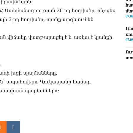
 իրավունքին։
հա
ՀՀ Սահմանադրության 26-րդ հոդվածը, ինչպես
մտ
07.0
ի 3-րդ հոդվածը, որոնք արգելում են
Ռո
ռո
ան վիճակը վատթարացել է և առկա է կյանքի
07.0
Ու
առ
07.0
,
յանի խցի պայմանները,
ՏԵ
՝ ապահովելու Ղուկասյանի համար
լր
07.0
ատասխան պայմաններ»։
ՏԵ
Էդ
07.0
ՏԵ
Հա