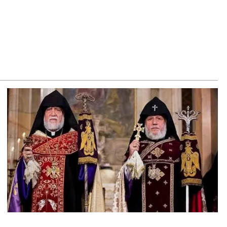
8.2026
–ի համար ԵԱՏՄ–ի հետ համագործակցության խորացումը
աջնահերթություն է. Փաշինյան
8.2026
ԸՄ-ն կոչ է անում կասեցնել քրեական վարույթը, որը
կասում է մեր պատմական ավանդույթներին
8.2026
նչական կոմիտեն արձագանքել է Աննա Հակոբյանին
8.2026
կոլ Փաշինյանի քավոր մարզպետն ավելի քան 5 տարում ոչ
ասուլիս չի տվել. Ոսկան Սարգսյան
8.2026
Կ Գլխավոր քարտուղարի ուղերձը Փաշինյանին
տահայտում է թերեւս համաշխարհային անցուդարձում
տ բան որոշող կենտրոնների տրամադրություններ
8.2026
ւք էլ մի դատվեք, դուք մի անգամ դատվել եք. Ղազինյանը՝