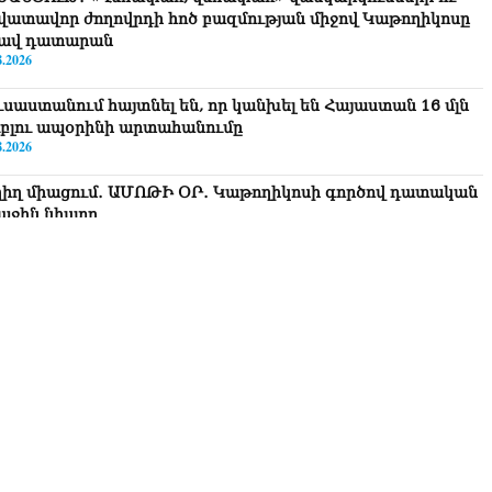
վատավոր ժողովրդի հոծ բազմության միջով Կաթողիկոսը
ավ դատարան
8.2026
ւսաստանում հայտնել են, որ կանխել են Հայաստան 16 մլն
ւբլու ապօրինի արտահանումը
8.2026
ղիղ միացում․ ԱՄՈԹԻ ՕՐ․ Կաթողիկոսի գործով դատական
աջին նիստը
8.2026
ՍԱՆՅՈւԹ․ «Այսօր ձեզ համար ազգային ամոթի օ՞ր է»․
ագրողը՝ ՔՊ-ական պատգամավոր Ռուզաննա Երեմյանին
8.2026
ՍԱՆՅՈւԹ․ «Հնարավո՞ր է զրկվեք մանդատից»․ լրագրողը՝
գար Ղազարյանին
8.2026
ՍԱՆՅՈւԹ․ Փաշինյանը հայտարարել է, որ Եվրամիությունը
յաստանի վրա ազդեցության լծակներ չունի