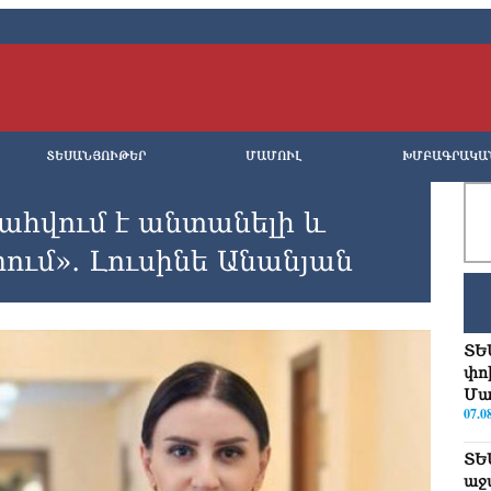
ՏԵՍԱՆՅՈՒԹԵՐ
ՄԱՄՈՒԼ
ԽՄԲԱԳՐԱԿԱ
ահվում է անտանելի և
ում»․ Լուսինե Անանյան
ՏԵ
փո
Մա
07.0
ՏԵ
աջ