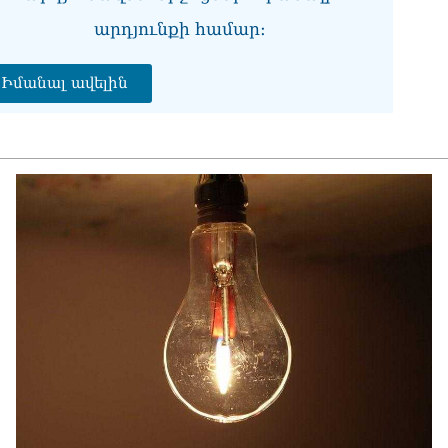
07.0
արդյունքի համար։
ՀՀ
առ
Իմանալ ավելին
07.0
ՀԲ
հա
07.0
Քն
07.0
Նի
մի 
07.0
ՄԱ
ար
շա
07.0
Դո