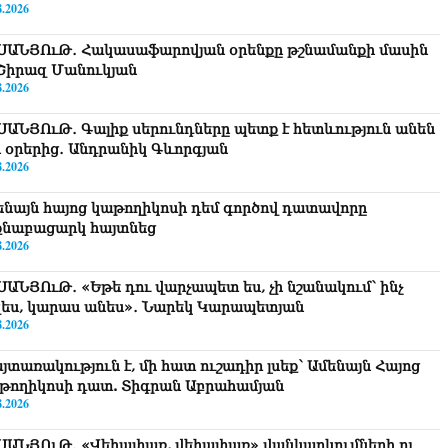
8.2026
ՍԱՆՅՈւԹ․ Հակասաֆարովյան օրենքը թշնամանքի մասին
. Շիրազ Մանուկյան
8.2026
ՍԱՆՅՈւԹ․ Գալիք սերունդները պետք է հետևություն անեն
ս օրերից․ Անդրանիկ Գևորգյան
8.2026
ենայն հայոց կաթողիկոսի դեմ գործով դատավորը
քնաբացարկ հայտնեց
8.2026
ՍԱՆՅՈւԹ․ «Եթե դու վարչապետ ես, չի նշանակում՝ ինչ
զես, կարաս անես»․ Նարեկ Կարապետյան
8.2026
յտառակություն է, մի հատ ուշադիր լսեք՝ Ամենայն Հայոց
թողիկոսի դատ. Տիգրան Աբրահամյան
8.2026
ՍԱՆՅՈւԹ․ «Վեհափառ, վեհափառ» վանկարկումների ու