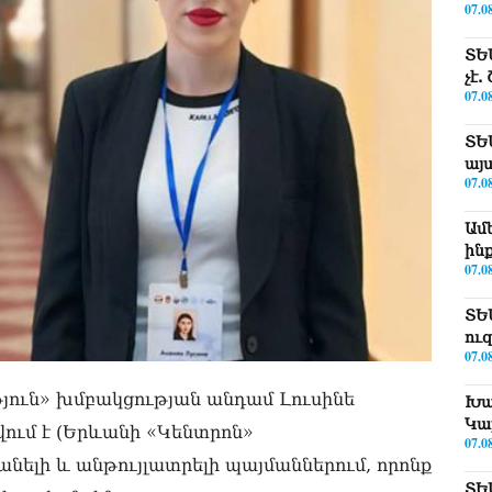
07.0
ՏԵ
չէ
07.0
ՏԵ
այ
07.0
Ամ
ին
07.0
ՏԵ
ու
07.0
յուն» խմբակցության անդամ Լուսինե
Խա
Կա
վում է (Երևանի «Կենտրոն»
07.0
նելի և անթույլատրելի պայմաններում, որոնք
ՏԵ