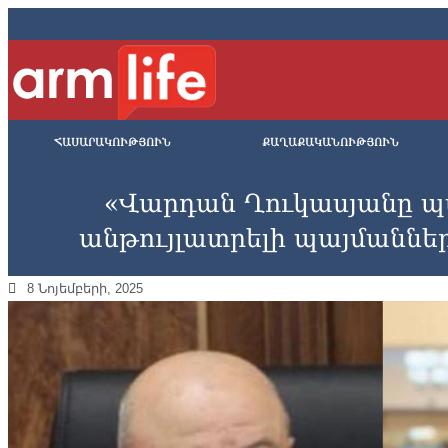
ՀԱՍԱՐԱԿՈՒԹՅՈՒՆ
ՔԱՂԱՔԱԿԱՆՈՒԹՅՈՒՆ
«Վարդան Ղուկասյանը պ
անթույլատրելի պայմաններ
8 Նոյեմբերի, 2025