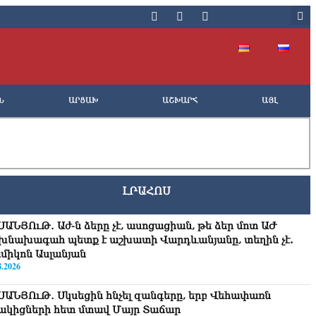
Ն
ԱՐՑԱԽ
ԱՇԽԱՐՀ
ԱՅԼ
ԼՐԱՀՈՍ
ՍԱՆՅՈւԹ․ Աժ-ն ձերը չէ, ասոցացիան, թե ձեր մոտ ԱԺ
խնախագահ պետք է աշխատի Վարդևանյանը, տեղին չէ.
միկոն Ասլանյան
8.2026
ՍԱՆՅՈւԹ․ Սկսեցին հնչել զանգերը, երբ Վեհափառն
ակիցների հետ մտավ Մայր Տաճար