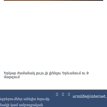
ՔՊ
07.0
Ռո
զբ
կո
07.0
Մի
07.0
ՏԵ
դա
07.0
Երկար ժամանակ լույս չի լինելու Երևանում ու 9
Եկ
մարզում
ու
հա
07.0
armlife@internet.
Ծն
եջբերումներ անելիս հղումը
հր
ասնակի կամ ամբողջական