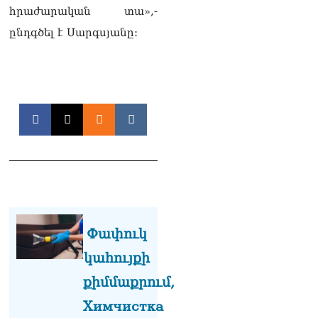
հրաժարական տա»,-
ընդգծել է Սարգսյանը:
Փափուկ
կահույքի
քիմմաքրում,
Химчистка