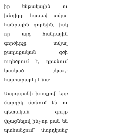
08.08.2026
իր ենթակային ու
խնդիրը հասավ տվյալ
«Հրապարակ». Խիստ
զգուշացրել են,
հանրային գործչին, իսկ
սպառնացել ազատել
որ այդ հանրային
08.08.2026
գործիրչը տվյալ
«Ժողովուրդ». Աղվան
քաղաքական գծի
Վարդանյանը մեկուսացած
է խմբակցությունից
ուղեծրում է, դրանում
08.08.2026
կասկած չկա»,-
«Հրապարակ». Հեռացող
հայտարարել է նա:
պատգամավորների
հաշվին 5 մլն դրամ գումար
Սարգսյանի խոսքով՝ երբ
է փոխանցվել
08.08.2026
մարդիկ մտնում են ու
պետական գույք
ՏԵՍԱՆՅՈւԹ․ Աժ-ն ձերը չէ,
փչացնելով ինչ-որ բան են
ասոցացիան, թե ձեր մոտ
ԱԺ փոխնախագահ պետք է
պահանջում՝ մարդկանց
աշխատի Վարդևանյանը,