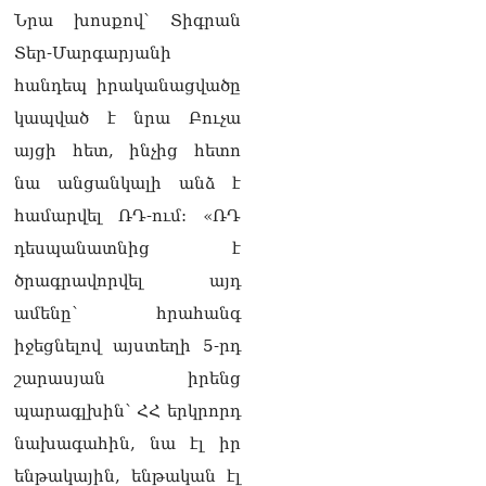
«Լեռնային Ղարաբաղի
Նրա խոսքով՝ Տիգրան
հայերի վերադարձի»
Տեր-Մարգարյանի
իրավունքի մասին
խոսույթը չշարունակելը.
հանդեպ իրականացվածը
Փաշինյան
08.08.2026
կապված է նրա Բուչա
այցի հետ, ինչից հետո
«Ժողովուրդ». Ինչ
նա անցանկալի անձ է
փոփոխություններ է արել
ԱԺ-ում Ռուբեն
համարվել ՌԴ-ում: «ՌԴ
Ռուբինյանը
08.08.2026
դեսպանատնից է
ծրագրավորվել այդ
«Հրապարակ». Հայկական
ամենը՝ հրահանգ
ծիրանի մասին ռուս-
ադրբեջանական
իջեցնելով այստեղի 5-րդ
սահմանին մատնել են
շարասյան իրենց
«հայկական թերթերը»
08.08.2026
պարագլխին՝ ՀՀ երկրորդ
«Հրապարակ». Փաշինյանը
նախագահին, նա էլ իր
որս է սկսել Ծառուկյանի
ենթակային, ենթական էլ
համախոհների նկատմամբ