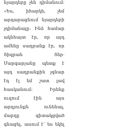
նյարդերը չեն դիմանում:
տեղին չէ. Մամիկոն
Ասլանյան
«Ես, իհարկե, չեմ
07.08.2026
արդարացնում նյարդերի
ՏԵՍԱՆՅՈւԹ․ Սկսեցին
չդիմանալը: Ինձ համար
հնչել զանգերը, երբ
Վեհափառն աջակիցների
ակնհայտ էր, որ այդ
հետ մտավ Մայր Տաճար
ամենը սադրանք էր, որ
07.08.2026
Տիգրան Տեր-
ՏԵՍԱՆՅՈւԹ․
Մարգարյանը պետք է
Հակասաֆարովյան օրենքը
թշնամանքի մասին չէ.
այդ սադրանքին չգնար
Շիրազ Մանուկյան
էդ էլ եմ շատ լավ
07.08.2026
հասկանում: Իրենք
ՏԵՍԱՆՅՈւԹ․ Գալիք
ուզում էին այս
սերունդները պետք է
հետևություն անեն այս
արդյունքն ունենալ,
օրերից․ Անդրանիկ
մարդը գիտակցված
Գևորգյան
07.08.2026
գնացել, ասում է՝ ես եկել