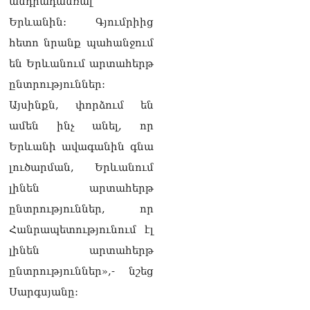
անդրադանռալ
մտահոգված է Հայ
առաքելական եկեղեցու
Երևանին: Գյումրիից
շուրջ ստեղծված
հետո նրանք պահանջում
իրավիճակով
08.08.2026
են Երևանում արտահերթ
«Հրապարակ». Հայկ
ընտրություններ:
Կոնջորյանի կնոջից շատ
Այսինքն, փորձում են
աշխատավարձ ստացող
պաշտոնյաների կանայք էլ
ամեն ինչ անել, որ
կան
Երևանի ավագանին գնա
08.08.2026
լուծարման, Երևանում
Ի՞նչն է պակասում
լինեն արտահերթ
լիակատար երջանկության
համար. Մխիթարյանը նշել
ընտրություններ, որ
է կարիերայի գլխավոր
Հանրապետությունում էլ
երազանքի մասին
08.08.2026
լինեն արտահերթ
ընտրություններ»,- նշեց
Խաղաղությունն անշրջելի
դարձնելու համար
Սարգսյանը:
անհրաժեշտություն է