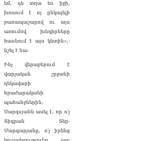
եմ, դե տղա ես իջի,
Ամենայն հայոց
կաթողիկոսի դեմ գործով
խոսում է ոչ ընկալելի
դատավորը ինքնաբացարկ
բառապաշարով ու այս
հայտնեց
07.08.2026
առումով խնդիրները
հասնում է այս կետին»,-
ՏԵՍԱՆՅՈւԹ․ «Եթե դու
վարչապետ ես, չի
նշել է նա:
նշանակում՝ ինչ ուզես,
կարաս անես»․ Նարեկ
Ինչ վերաբերում է
Կարապետյան
07.08.2026
վարչական շրջանի
ղեկավարի
հրաժարականի
պահանջներին,
Սարգսյանն ասել է, որ ո՛չ
Տիգրան Տեր-
Մարգարյանը, ո՛չ իրենց
կուսակցությունը այս