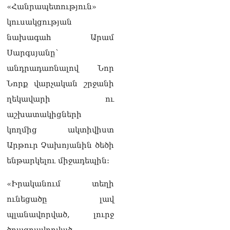
08.08.2026
«Հանրապետություն»
կուսակցության
Ադրբեջանը և Հայաստանը
մեկ տարվա ընթացքում
նախագահ Արամ
կարևոր և վճռական քայլեր
Սարգսյանը՝
են ձեռնարկել, որպեսզի
խաղաղությունը շոշափելի
անդրադառնալով Նոր
իրականություն դարձնեն
Նորք վարչական շրջանի
երկու երկրների
ժողովուրդների համար․
ղեկավարի ու
Ֆրանսիայի ԱԳՆ մամուլի
աշխատակիցների
քարտուղար
08.08.2026
կողմից ակտիվիստ
Արթուր Չախոյանին ծեծի
Սոբյանինը հայտնել է
Մոսկվային մոտեցող 9
ենթարկելու միջադեպին:
անօդաչու թռչող սարքերի
խnցման մասին
«Իրականում տեղի
08.08.2026
ունեցածը լավ
Փաշինյանը զանգահարել է
պլանավորված, լուրջ
Ալիևին
08.08.2026