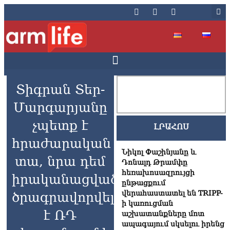
Տիգրան Տեր-
Մարգարյանը
չպետք է
ԼՐԱՀՈՍ
հրաժարական
Նիկոլ Փաշինյանը և
տա, նրա դեմ
Դոնալդ Թրամփը
հեռախոսազրույցի
իրականացվածը
ընթացքում
վերահաստատել են TRIPP-
ծրագրավորվել
ի կառուցման
է ՌԴ
աշխատանքները մոտ
ապագայում սկսելու իրենց