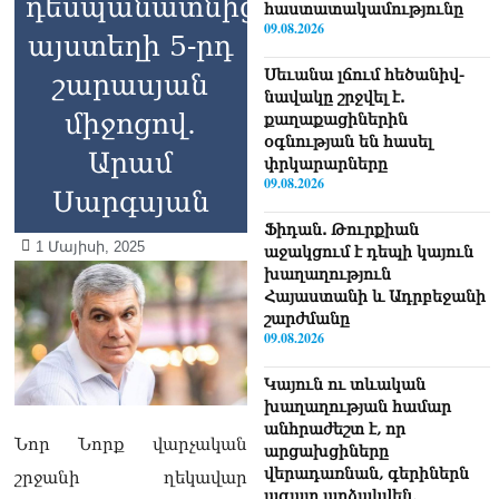
դեսպանատնից՝
հաստատակամությունը
09.08.2026
այստեղի 5-րդ
Սեւանա լճում հեծանիվ-
շարասյան
նավակը շրջվել է.
միջոցով.
քաղաքացիներին
օգնության են հասել
Արամ
փրկարարները
09.08.2026
Սարգսյան
Ֆիդան. Թուրքիան
1 Մայիսի, 2025
աջակցում է դեպի կայուն
խաղաղություն
Հայաստանի և Ադրբեջանի
շարժմանը
09.08.2026
Կայուն ու տևական
խաղաղության համար
անհրաժեշտ է, որ
Նոր Նորք վարչական
արցախցիները
վերադառնան, գերիներն
շրջանի ղեկավար
ազատ արձակվեն․