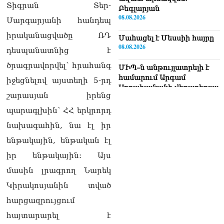
Տիգրան Տեր-
Բեգլարյան
08.08.2026
Մարգարյանի հանդեպ
իրականացվածը ՌԴ
Մաhացել է Մեսսիի հայրը
08.08.2026
դեսպանատնից է
ծրագրավորվել՝ հրահանգ
ՄԻՊ–ն անթույլատրելի է
համարում Արգամ
իջեցնելով այստեղի 5-րդ
Աբրահամյանի վերաբերյալ
շարասյան իրենց
ՔԿ–ի հաղորդագրությունը
08.08.2026
պարագլխին՝ ՀՀ երկրորդ
նախագահին, նա էլ իր
ՏԵՍԱՆՅՈւԹ․ «Այսօր
զանգել եմ Ադրբեջանի
ենթակային, ենթական էլ
նախագահին»․ Նիկոլ
իր ենթակային: Այս
Փաշինյան
08.08.2026
մասին լրագրող Նարեկ
Կիրակոսյանին տված
Կադրեր Հովիկ
Աբրահամյանի որդու՝
հարցազրույցում
Արգամ Աբրահամյանի
հայտարարել է
ձերբակալությունից