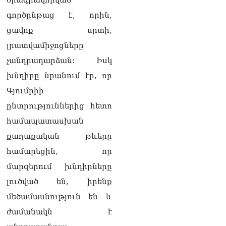
ծրագրավորված
գործընթաց է, որին,
«Ո՞վ է լինելու հաջորդ
քաղաքական
ցավոք սրտի,
հակառակորդը». Ռուզան
լրատվամիջոցները
Ստեփանյան
08.08.2026
չանդրադարձան: Իսկ
խնդիրը նրանում էր, որ
«Եթե ներքին
ազատություն ունես,
Գյումրիի
կալանքն անցնում է
ընտրություններից հետո
տանելի ռեժիմով»․
Անդրանիկ Թևանյան
համապատասխան
08.08.2026
քաղաքական թևերը
«Ցավոք, կլինեն շրջաններ,
համարեցին, որ
որտեղ կտեղա կարկուտ»․
մարզերում խնդիրները
Գագիկ Սուրենյան
08.08.2026
լուծված են, իրենք
մեծամասնություն են և
Եկեղեցիների
համաշխարհային
ժամանակն է
խորհուրդը խորապես