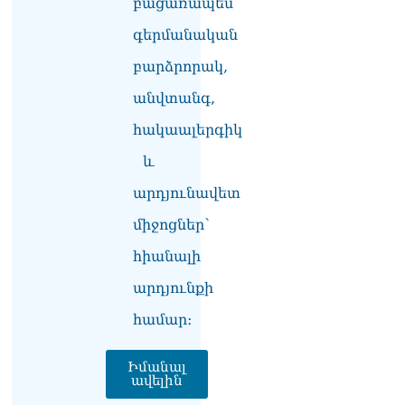
բացառապես
գերմանական
բարձրորակ,
անվտանգ,
հակաալերգիկ
և
արդյունավետ
միջոցներ՝
հիանալի
արդյունքի
համար։
Իմանալ
ավելին