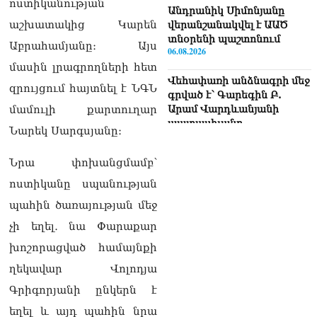
ոստիկանության
Անդրանիկ Սիմոնյանը
աշխատակից Կարեն
վերանշանակվել է ԱԱԾ
տնօրենի պաշտոնում
Աբրահամյանը։ Այս
06.08.2026
մասին լրագրողների հետ
Վեհափառի անձնագրի մեջ
զրույցում հայտնել է ՆԳՆ
գրված է՝ Գարեգին Բ.
մամուլի քարտուղար
Արամ Վարդևանյանի
պատասխանը
Նարեկ Սարգսյանը։
06.08.2026
Նրա փոխանցմամբ՝
«Ուժեղ Հայաստան»-ն ԱԺ-
ից ստացած
ոստիկանը սպանության
պարգևավճարներն
պահին ծառայության մեջ
ուղղելու է բացառապես
բարեգործությանը, մեր
չի եղել․ նա Փարաքար
հայրենակիցների
խոշորացված համայնքի
խնդիրների լուծմանը, որը
լինելու է թափանցիկ. Արամ
ղեկավար Վոլոդյա
Վարդևանյան
Գրիգորյանի ընկերն է
06.08.2026
եղել և այդ պահին նրա