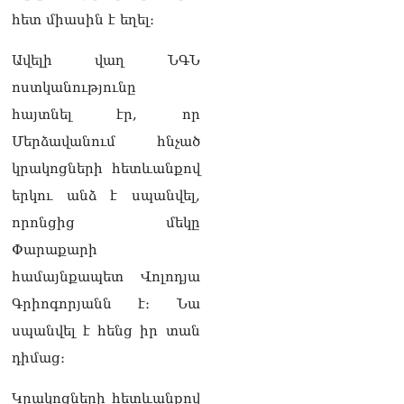
ՏԵՍԱՆՅՈւԹ․ «Ինձ թվում
հետ միասին է եղել։
էր՝ իրենք ուշքի կգան, բայց
դեռ շարունակում են».
Կարապետյանը՝
Ավելի վաղ ՆԳՆ
հոգևորականների դեմ
ոստկանությունը
քրեական գործընթացի
մասին
հայտնել էր, որ
06.08.2026
Մերձավանում հնչած
Հայաստանի ներկայիս
կրակոցների հետևանքով
իշխանությունը ձախողում
երկու անձ է սպանվել,
է թե՛ երկրի ներսում
ազգային
որոնցից մեկը
համերաշխության
Փարաքարի
պահպանման, թե՛
արտաքին ճակատում հայ
համայնքապետ Վոլոդյա
ժողովրդի շահերի
Գրիոգորյանն է։ Նա
պաշտպանության գործը․
Մարիաննա
սպանվել է հենց իր տան
Ղահրամանյան
դիմաց։
06.08.2026
Կրակոցների հետևանքով
Եթե ուզում եք՝ ռեբուսը