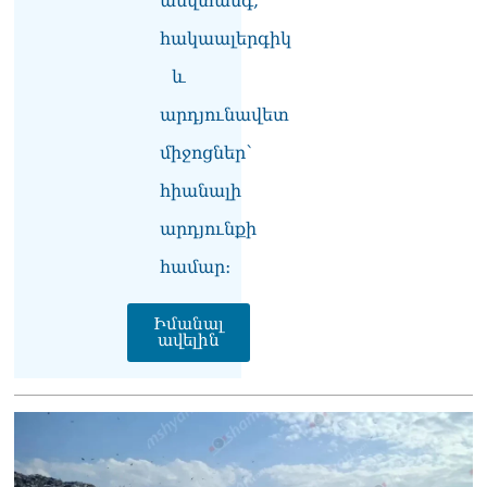
անվտանգ,
հակաալերգիկ
և
արդյունավետ
միջոցներ՝
հիանալի
արդյունքի
համար։
Իմանալ
ավելին