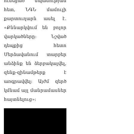
ունեցած սպանության
Ուղիղ միացում․ Ազգային
ժողովը շարոնակում է իր
հետ, ՆԳՆ մամուլի
աշխատանքը
քարտուղարն ասել է․
06.08.2026
«Քննարկվում են բոլոր
Փաշինյանը
վարկածները։ Նշված
պաշտոնյաներին կոչ արեց
վերանայել աշխատանքի
դեպքից հետո
մոտեցումները և
Մերձավանում տարբեր
բարձրացնել
կառավարության
անձինք են ձերբակալվել,
արդյունավետությունը
զենք-զինամթերք է
06.08.2026
առգրավվել։ Այժմ զերծ
Ռուսաստանից Հայաստան
կմնամ այլ մանրամասներ
Ադրբեջանի տարածքով
կուղարկեն ցորենի նոր
հայտնելուց»։
խմբաքանակ
06.08.2026
Ուղիղ միացում․ ՀՀ
կառավարության
հերթական նիստը