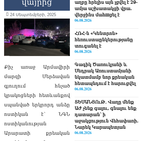
վայրից
աղբը հրելիս այն լցվել է 29-
ամյա աշխատակցի վրա.
24 Սեպտեմբերի, 2025
վերջինս մաhшցել է
06.08.2026
ՀՌՀ-ն «Կենտրոն»
հեռուստաընկերությանը
տուգանել է
06.08.2026
Գագիկ Ծառուկյանի և
Քիչ առաջ Արմավիրի
Սեդրակ Առուստամյանի
մարզի Մերձավան
նկատմամբ նոր քրեական
հետապնդում է հարուցվել
գյուղում հնչած
06.08.2026
կրակոցների հետևանքով
ՏԵՍԱՆՅՈւԹ․ Վաղը մենք
սպանված երկրորդ անձը
ԱԺ չենք գալու, գնալու ենք
ոստիկան է՝ ՆԳՆ
դատարան՝ ի
աջակցություն Վեհափառի.
ոստիկանության
Նարեկ Կարապետյան
06.08.2026
Արարատի քրեական