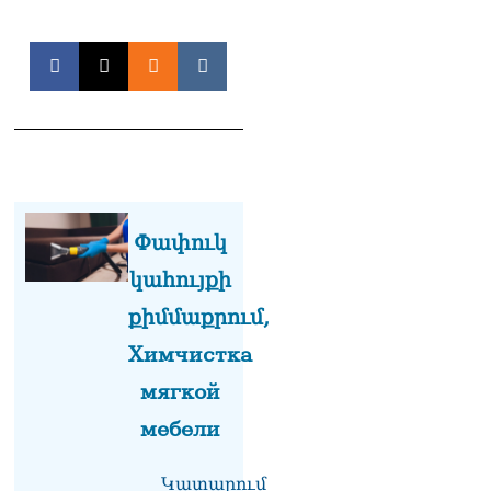
Փափուկ
կահույքի
քիմմաքրում,
Химчистка
мягкой
мебели
Կատարում