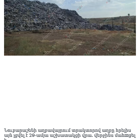
Նուբարաշենի աղբավայրում տրակտորով աղբը հրելիս
այն լցվել է 29-ամյա աշխատակցի վրա. վերջինս մաhшցել