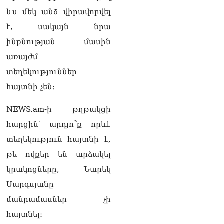
լուծենք, ասեք՝ մի քանի
ևս մեկ անձ վիրավորվել
ամսվա մեջ ՀՀ-ն 29 800-ից
է, սակայն նրա
ո՞նց դարձավ 29 743 քկմ
06.08.2026
ինքնության մասին
առայժմ
ՏԵՍԱՆՅՈւԹ․ «Մենք մեր
խոսքը դեռ կասենք»․
տեղեկություններ
Դավիթ Իշխանյան
06.08.2026
հայտնի չեն։
ՏԵՍԱՆՅՈւԹ․ Աբսուրդ
NEWS.am-ի թղթակցի
մեկ՝ դատարանը ո՞նց
հարցին՝ արդյո՞ք որևէ
կարող է միջամտել
Եկեղեցու գործին, մի հատ
տեղեկություն հայտնի է,
էլ ասում են՝ չի կատարվում
թե ովքեր են արձակել
վճիռը
06.08.2026
կրակոցները, Նարեկ
Սարգսյանը
Նորապատում գործող
բենզալցակայանում
մանրամասներ չի
պայթյուն է տեղի ունեցել.
հայտնել։
կան վիրավորներ