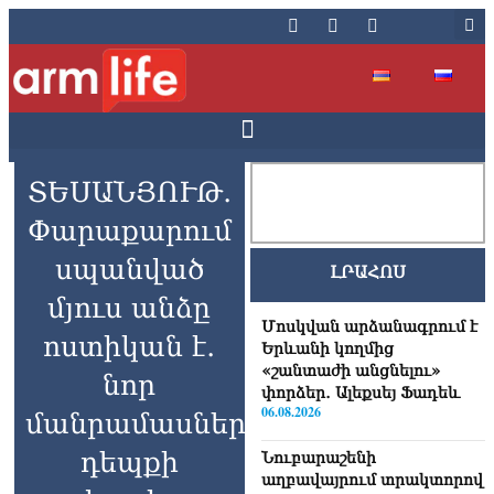
ՏԵՍԱՆՅՈՒԹ․
Փարաքարում
սպանված
ԼՐԱՀՈՍ
մյուս անձը
Մոսկվան արձանագրում է
ոստիկան է․
Երևանի կողմից
«շանտաժի անցնելու»
նոր
փորձեր․ Ալեքսեյ Ֆադեև
06.08.2026
մանրամասներ՝
դեպքի
Նուբարաշենի
աղբավայրում տրակտորով