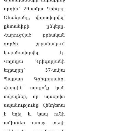
Վարդևանյան
որդին՝ 29-ամյա Գրիգոր
06.08.2026
Օհանյանը, վիրավորվել՝
Ամենայն Հայոց
ընտանիքի ընկերը:
Կաթողիկոսը և 6
Հարուցված քրեական
եպիսկոպոսները
մասնակցելու են
գործի շրջանակում
դատական առաջին
կալանավորվել էր
նիստին
06.08.2026
Վոլոդյա Գրիգորյանի
Վահագ Մարտիրոսյանը
եղբայրը՝ 37-ամյա
որոնվում է որպես անհետ
Պայքար Գրիգորյանը։
կորած
06.08.2026
Հարցին՝ արդյո՞ք կան
տվյալներ, որ այսօրվա
ԱԳՆ-ն 1 մլն դոլար
կստանա արտերկրում
սպանությունը վենդետա
Անկախության 35–ամյակի
է եղել և կապ ունի
միջոցառումների համար
06.08.2026
ամիսներ առաջ տեղի