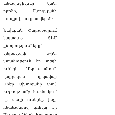
տղամարդը ծանր
տեսախցիկներ կան,
վիճակում տեղափոխվել է
որոնք, Սարգսյանի
հիվանդանոց
06.08.2026
խոսքով, առգրավվել են։
Չեմ կարող մեկնաբանել
Նախքան Փարաքարում
Հաջիևի խոսքը. ասել ենք,
կայացած ՏԻՄ
որ Սահմանադրության
նախագիծ ենք մշակում.
ընտրությունները՝
նախարար Գալյան
փերտվարի 5-ին,
06.08.2026
սպանություն էր տեղի
Նիկոլ Փաշինյանը մեկնել է
ունեցել Մերձավանում․
Ղրղզստանի
Հանրապետություն
վարչական ղեկավար
06.08.2026
Մհեր Ախտոյանի տան
ՏԵՍԱՆՅՈւԹ․
ուղղությամբ հարձակում
Սրբազանների, Սամվել
էր տեղի ունեցել, ինչի
Կարապետյանի
կալանքները եղել են
հետևանքով զոհվել էր
ապօրինի, չեք կարող իմ
Ախտոյանների հորաքրոջ
հետ չհամաձայնվել․ Արամ