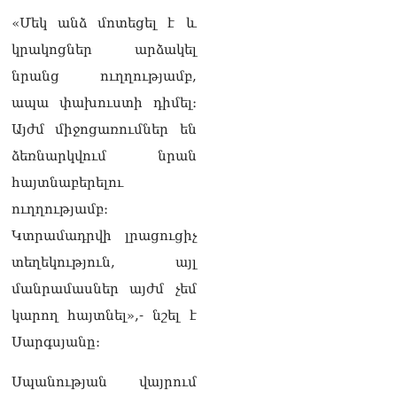
06.08.2026
«Մեկ անձ մոտեցել է և
Բաքվի վերաքննիչ
կրակոցներ արձակել
դատարանն անփոփոխ է
թողել հայ գերիների
նրանց ուղղությամբ,
դատավճիռները
ապա փախուստի դիմել։
06.08.2026
Այժմ միջոցառումներ են
ՌԴ-ի և Հայաստանի միջև
ձեռնարկվում նրան
ապրանքաշրջանառությունը
կտրուկ նվազում է․
հայտնաբերելու
Օվերչուկ
ուղղությամբ։
06.08.2026
Կտրամադրվի լրացուցիչ
Մոսկվան և Երևանը
տեղեկություն, այլ
քննարկում են
Ռուսաստանի գլխավոր
մանրամասներ այժմ չեմ
հյուպատոսության
կարող հայտնել»,- նշել է
բացումը Կապանում
06.08.2026
Սարգսյանը։
Երևանում
Սպանության վայրում
դшնшկшհшրվшծ 30-ամյա