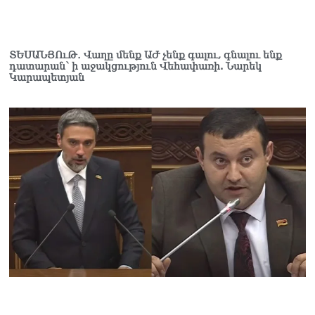
ՏԵՍԱՆՅՈւԹ․ Վաղը մենք ԱԺ չենք գալու, գնալու ենք
դատարան՝ ի աջակցություն Վեհափառի. Նարեկ
Կարապետյան