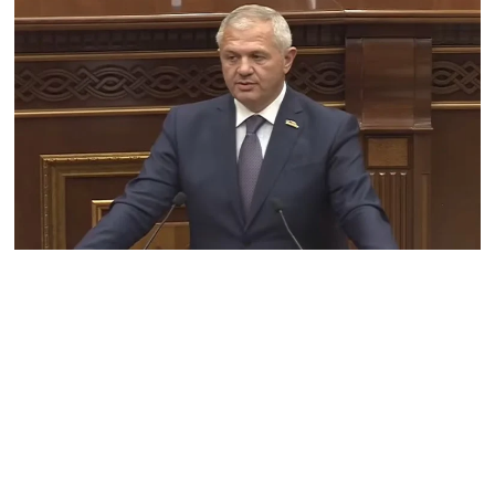
Հայաստանի անունը, չեք
կարող, որովհետև նման էջ
այդ զեկույցում գոյություն
չունի. Ղահրամանյանը՝
Ղազարյանի
հայտարարության մասին
07.08.2026
ՏԵՍԱՆՅՈւԹ․ Իմ
ընտանիքը փող չունի, իմ
աշխատավարձով է
ապրում. Թագուհի
Ղազարյանը հուզվեց
07.08.2026
Ինչու ԱՄՆ նախագահ
Թրամփը Ուկրաինային
«Պատրիոտ» հրթիռներ չի
տրամադրի
07.08.2026
Փաշինյանը հասկացրել է,
որ Հայաստանին