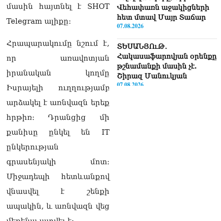
մասին հայտնել է SHOT
Վեհափառն աջակիցների
հետ մտավ Մայր Տաճար
Telegram ալիքը։
07.08.2026
Հրապարակումը նշում է,
ՏԵՍԱՆՅՈւԹ․
Հակասաֆարովյան օրենքը
որ առավոտյան
թշնամանքի մասին չէ.
իրանական կողմը
Շիրազ Մանուկյան
07.08.2026
Իսրայելի ուղղությամբ
արձակել է առնվազն երեք
ՏԵՍԱՆՅՈւԹ․ Գալիք
սերունդները պետք է
հրթիռ։ Դրանցից մի
հետևություն անեն այս
քանիսը ընկել են IT
օրերից․ Անդրանիկ
Գևորգյան
ընկերության
07.08.2026
գրասենյակի մոտ։
Ամենայն հայոց
Միջադեպի հետևանքով
կաթողիկոսի դեմ գործով
վնասվել է շենքի
դատավորը ինքնաբացարկ
հայտնեց
ապակին, և առնվազն վեց
07.08.2026
մեքենա այրվել է։