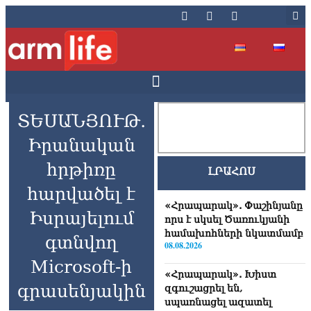
ՏԵՍԱՆՅՈՒԹ․
Իրանական
հրթիռը
ԼՐԱՀՈՍ
հարվածել է
«Հրապարակ». Փաշինյանը
Իսրայելում
որս է սկսել Ծառուկյանի
համախոհների նկատմամբ
գտնվող
08.08.2026
Microsoft-ի
«Հրապարակ». Խիստ
գրասենյակին
զգուշացրել են,
սպառնացել ազատել