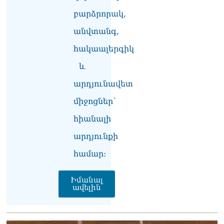
Ղազարյանին
07.08.2026
բարձրորակ,
ՏԵՍԱՆՅՈւԹ․ Փաշինյանը
անվտանգ,
հայտարարել է, որ
հակաալերգիկ
Եվրամիությունը
Հայաստանի վրա
և
ազդեցության լծակներ
չունի
արդյունավետ
07.08.2026
միջոցներ՝
ՏԵՍԱՆՅՈւԹ․ «Ցավոք,
հիանալի
լոգիստիկ խնդիրների
պատճառով մեր
արդյունքի
փոխադարձ առևտրի
ծավալն այնքան էլ մեծ չէ»․
համար։
Նիկոլ Փաշինյանը՝
Ղրղզստանի նախագահին
07.08.2026
Իմանալ
ավելին
Տիկի՜ն Ղազարյան, ցույց
տվե՜ք այն էջը, որտեղ
գրված է Ուժեղ