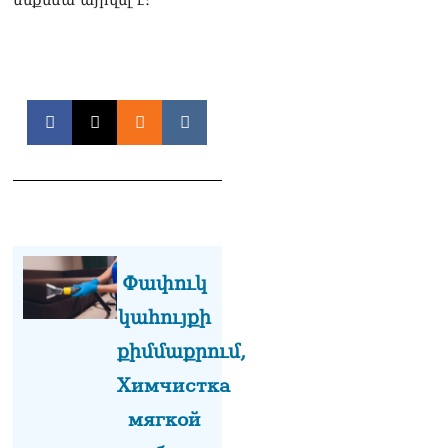
ՏԵՍԱՆՅՈւԹ․ «Եթե դու
վարչապետ ես, չի
նշանակում՝ ինչ ուզես,
կարաս անես»․ Նարեկ
Կարապետյան
07.08.2026
Խայտառակություն է, մի
հատ ուշադիր լսեք՝
Ամենայն Հայոց
Կաթողիկոսի դատ.
Տիգրան Աբրահամյան
07.08.2026
Փափուկ
ՏԵՍԱՆՅՈւԹ․ «Վեհափառ,
կահույքի
վեհափառ»
վանկարկումների ու
քիմմաքրում,
հավատավոր ժողովրդի
հոծ բազմության միջով
Химчистка
Կաթողիկոսը մտավ
мягкой
դատարան
07.08.2026