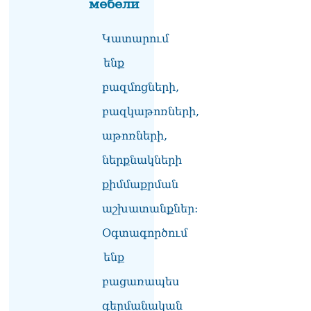
мебели
Ռուսաստանում հայտնել
են, որ կանխել են
Կատարում
Հայաստան 16 մլն ռուբլու
ենք
ապօրինի արտահանումը
07.08.2026
բազմոցների,
Ուղիղ միացում․ ԱՄՈԹԻ
բազկաթոռների,
ՕՐ․ Կաթողիկոսի գործով
դատական առաջին նիստը
աթոռների,
07.08.2026
ներքնակների
ՏԵՍԱՆՅՈւԹ․ «Այսօր ձեզ
քիմմաքրման
համար ազգային ամոթի
օ՞ր է»․ լրագրողը՝ ՔՊ-
աշխատանքներ:
ական պատգամավոր
Ռուզաննա Երեմյանին
Օգտագործում
07.08.2026
ենք
ՏԵՍԱՆՅՈւԹ․ «Հնարավո՞ր
բացառապես
է զրկվեք մանդատից»․
լրագրողը՝ Էդգար
գերմանական