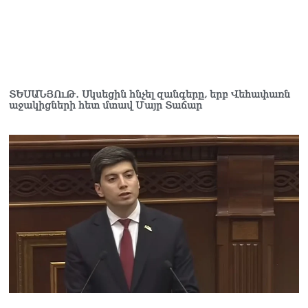
07.08.2026
Նիկոլ Փաշինյանի քավոր
մարզպետն ավելի քան 5
տարում ոչ մի ասուլիս չի
տվել. Ոսկան Սարգսյան
07.08.2026
ՏԵՍԱՆՅՈւԹ․ Սկսեցին հնչել զանգերը, երբ Վեհափառն
աջակիցների հետ մտավ Մայր Տաճար
ՄԱԿ Գլխավոր
քարտուղարի ուղերձը
Փաշինյանին
արտահայտում է թերեւս
համաշխարհային
անցուդարձում շատ բան
որոշող կենտրոնների
տրամադրություններ
07.08.2026
Դուք էլ մի դատվեք, դուք
մի անգամ դատվել եք.
Ղազինյանը՝ ՔՊ–ականին
07.08.2026