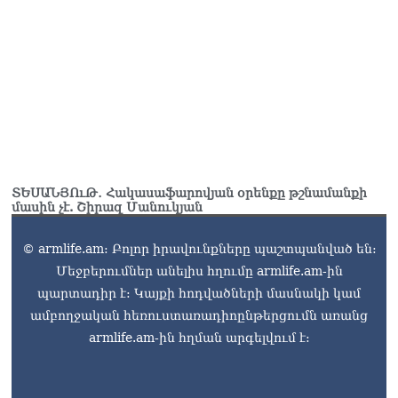
Ռուսաստանը
ահազանգում է, որ կարող է
դադարել զբոսաշրջային
ռեսուրսի հոսքը դեպի
Հայաստան․ ինչ տեղի
կունենա
07.08.2026
Միշուստինը «ոտքի վրա»
շփվել է Փաշինյանի հետ
07.08.2026
ՏԵՍԱՆՅՈւԹ․ Հակասաֆարովյան օրենքը թշնամանքի
մասին չէ. Շիրազ Մանուկյան
© armlife.am: Բոլոր իրավունքները պաշտպանված են:
Մեջբերումներ անելիս հղումը armlife.am-ին
պարտադիր է: Կայքի հոդվածների մասնակի կամ
ամբողջական հեռուստառադիոընթերցումն առանց
armlife.am-ին հղման արգելվում է: