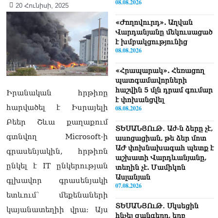
08.08.2026
20 Հունիսի, 2025
«Ժողովուրդ». Աղվան
Վարդանյանը մեկուսացած
է խմբակցությունից
08.08.2026
«Հրապարակ». Հեռացող
պատգամավորների
հաշվին 5 մլն դրամ գումար
Իրանական հրթիռը
է փոխանցվել
հարվածել է Իսրայելի
08.08.2026
Բեեր Շևա քաղաքում
ՏԵՍԱՆՅՈւԹ․ Աժ-ն ձերը չէ,
գտնվող Microsoft-ի
ասոցացիան, թե ձեր մոտ
ԱԺ փոխնախագահ պետք է
գրասենյակին, հրթիռն
աշխատի Վարդևանյանը,
ընկել է IT ընկերության
տեղին չէ. Մամիկոն
Ասլանյան
գլխավոր գրասենյակի
07.08.2026
ետևում՝ մեքենաների
ՏԵՍԱՆՅՈւԹ․ Սկսեցին
կայանատեղիի վրա։ Այս
հնչել զանգերը, երբ