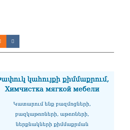
ՏԵ
տե
05.0
ՌԻ
հա
05.0
ՏԵ
մտ
Հա
05.0
ափուկ կահույքի քիմմաքրում,
ՏԵ
Химчистка мягкой мебели
05.0
«Բ
Կատարում ենք բազմոցների,
հա
05.0
բազկաթոռների, աթոռների,
Ու
ներքնակների քիմմաքրման
Ազ