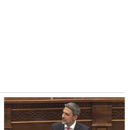
8.2026
եկտրաէներգիայի անջատումներ Երևանում և 9 մարզերում
8.2026
ողովուրդ». Կառավարությունում անորոշություն է․ բոլորը
ասում են Լիլիթ Մակունցի որոշումներին
8.2026
րապարակ». Արայիկ Հարությունյանն աչք է դրել
նավազյանի աթոռին
8.2026
ողովուրդ». Ընտրությունների օրը Մոսկվայից ՀՀ ժամանած
վհաննես Սահակյանը շուրջ երեք ամիս չի կարողանում
րադառնալ ՌԴ
8.2026
րապարակ»․ Էդգար Ղազարյանը`ոսկոր ՔՊ-ի կոկորդին
8.2026
րապարակ». Պապիկյանի հետ կոշտ զրույց է կայացել.