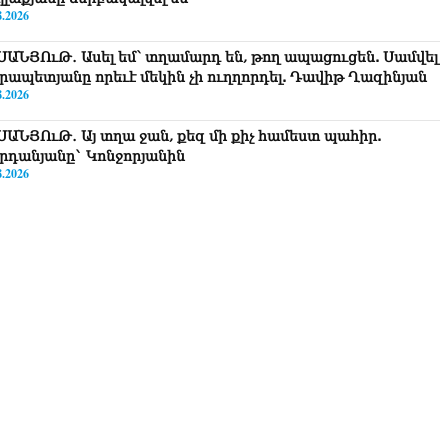
8.2026
ՍԱՆՅՈւԹ․ Ասել եմ՝ տղամարդ են, թող ապացուցեն. Սամվել
րապետյանը որեւէ մեկին չի ուղղորդել. Դավիթ Ղազինյան
8.2026
ՍԱՆՅՈւԹ․ Այ տղա ջան, քեզ մի քիչ համեստ պահիր.
րդանյանը` Կոնջորյանին
8.2026
ՍԱՆՅՈւԹ․ «Եթե որևէ մեկիդ իմաստություն է պակասում,
ղ խնդրի Աստծուց, և նրան կտրվի»․ Ռուբեն Մխիթարյան
8.2026
ստաբանները բողոքներ են ներկայացրել Անդրանիկ
անյանի կալանքի վերաբերյալ դատական ակտերի դեմ
8.2026
ոկորդիլոսների բուծարանն ի՞նչ եղավ»․ լրագրողը՝ Գարիկ
րգսյանին
8.2026