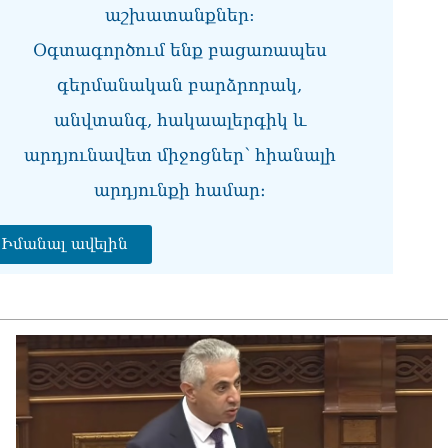
աշխատանքներ:
05.0
Օգտագործում ենք բացառապես
Էլ
05.0
գերմանական բարձրորակ,
«Ժ
անվտանգ, հակաալերգիկ և
սպ
05.0
արդյունավետ միջոցներ՝ հիանալի
արդյունքի համար։
«Հ
Մա
05.0
Իմանալ ավելին
«Ժ
Հո
վե
05.0
«Հ
05.0
«Հ