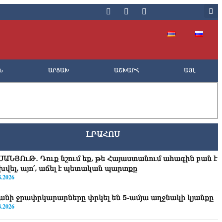
Ն
ԱՐՑԱԽ
ԱՇԽԱՐՀ
ԱՅԼ
ԼՐԱՀՈՍ
ՍԱՆՅՈւԹ․ Դուք նշում եք, թե Հայաստանում ահագին բան է
խվել, այո՛, աճել է պետական պարտքը
8.2026
անի ջրափրկարարները փրկել են 5-ամյա աղջնակի կյանքը
8.2026