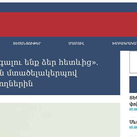
ՏԵՍԱՆՅՈՒԹԵՐ
ՄԱՄՈՒԼ
ԽՄԲԱԳՐԱԿԱ
ալու ենք ձեր հետևից».
ին մտածելակերպով
ողներին
ՏԵ
փո
05.0
Սև
05.0