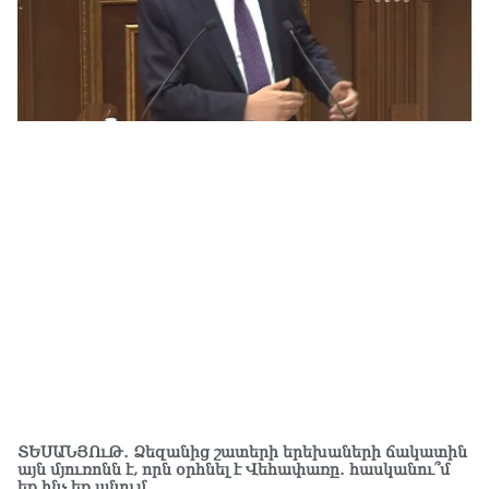
նո
ար
05.0
ՏԵՍԱՆՅՈւԹ․ Ձեզանից շատերի երեխաների ճակատին
այն մյուռոնն է, որն օրհնել է Վեհափառը․ հասկանու՞մ
եք ինչ եք անում