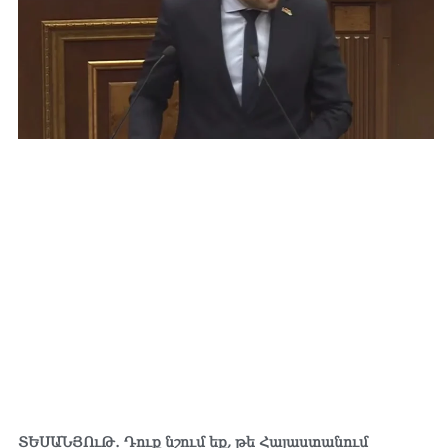
ՏԵՍԱՆՅՈւԹ․ Դուք նշում եք, թե Հայաստանում