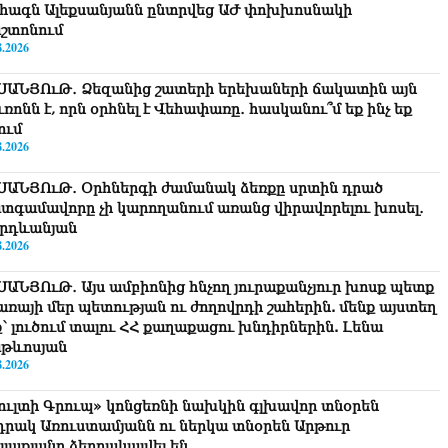
հագն Ալեքսանյանն ընտրվեց ԱԺ փոխխոսնակի
շտոնում
8.2026
ՍԱՆՅՈւԹ․ Ձեզանից շատերի երեխաների ճակատին այն
ւռոնն է, որն օրհնել է Վեհափառը․ հասկանու՞մ եք ինչ եք
ում
8.2026
ՍԱՆՅՈւԹ․ Օրհներգի ժամանակ ձեռքը սրտին դրած
տգամավորը չի կարողանում առանց վիրավորելու խոսել․
րդևանյան
8.2026
ՍԱՆՅՈւԹ․ Այս ամբիոնից հնչող յուրաքանչյուր խոսք պետք
ծառայի մեր պետության ու ժողովրդի շահերին. մենք այստեղ
ք՝ լուծում տալու ՀՀ քաղաքացու խնդիրներին. Լենա
թևոսյան
8.2026
ուլտի Գրուպ» կոնցեռնի նախկին գլխավոր տնօրեն
դրակ Առուստամյանն ու ներկա տնօրեն Արթուր
լլաքյանը ձերբակալվել են