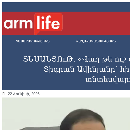
ՀԱՍԱՐԱԿՈՒԹՅՈՒՆ
ՔԱՂԱՔԱԿԱՆՈՒԹՅՈՒՆ
ՏԵՍԱՆՅՈւԹ․ «Վաղ թե ուշ գ
Տիգրան Ավինյանը՝ հ
տնտեսվար
22 Հունիսի, 2026