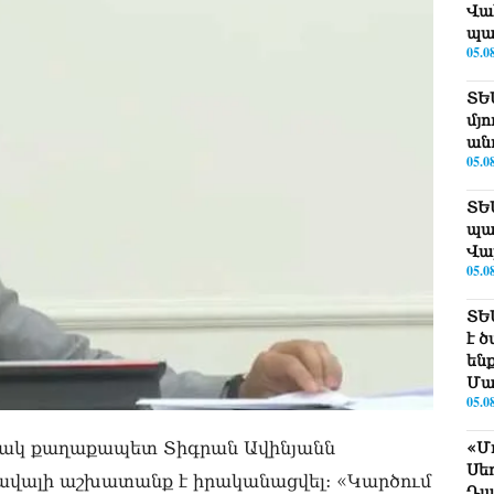
Վա
պա
05.0
ՏԵ
մյո
ան
05.0
ՏԵ
պա
Վա
05.0
ՏԵ
է 
են
Մա
05.0
ակ քաղաքապետ Տիգրան Ավինյանն
«Մ
Սե
ավալի աշխատանք է իրականացվել: «Կարծում
Դա