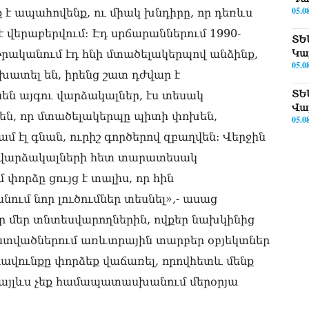
05.0
է ապահովենք, ու միակ խնդիրը, որ դեռևս
 վերաբերվում: Էդ սրճարաններում 1990-
ՏԵ
 Իրականում էդ հնի մտածելակերպով անձինք,
Կա
05.0
խատել են, իրենց շատ դժվար է
ՏԵ
նեն այգու վարձակալներ, էս տեսակ
Վա
են, որ մտածելակերպը պիտի փոխեն,
05.0
էլ գնան, ուրիշ գործերով զբաղվեն: Վերջին
ՏԵ
 վարձակալների հետ տարատեսակ
թո
05.0
փորձը ցույց է տալիս, որ հին
ւմ նոր լուծումներ տեսնել»,- ասաց
Փա
Թև
ր մեր տնտեսվարողներին, ովքեր նախկինից
05.0
ատվածներում առևտրային տարբեր օբյեկտներ
«Կ
իրավունքը փորձեք վաճառել, որովհետև մենք
Սա
ւք այլևս չեք համապատասխանում մերօրյա
05.0