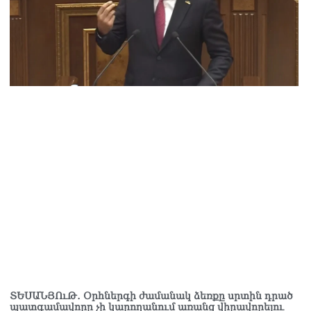
ւյնիսկ մտադրություն ուներ Ալեն Սիմոնյանի ճակատագրին
ժանացնել
8.2026
ՏԵՍԱՆՅՈւԹ․ Օրհներգի ժամանակ ձեռքը սրտին դրած
պատգամավորը չի կարողանում առանց վիրավորելու