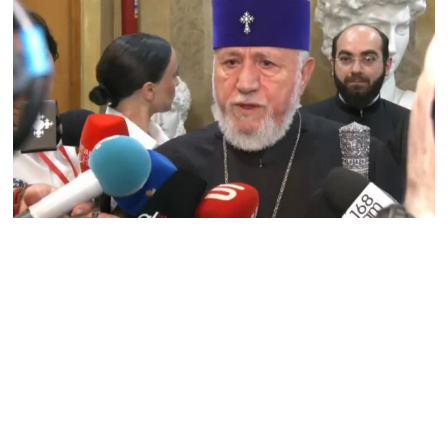
ուղղված ՀՀ
իշխանությունների
գործողությունները
հակասահմանադրական
են և հակազգային. ՀՅԴ
Բյուրո
07.08.2026
Ծնողների շիրիմի մոտ
հայտնաբերել է
տղամարդու մшրմին,
հրшզեն և նшմшկ
07.08.2026
ՏԵՍԱՆՅՈւԹ․ ՔՊ-ն այսօր
դատում է ձեր խիղճը,
նրանց, ովքեր Հուդայի
ճանապարհով չեն գնացել.
Գառնիկ Դավթյան
07.08.2026
Կանադայի Հայոց թեմը