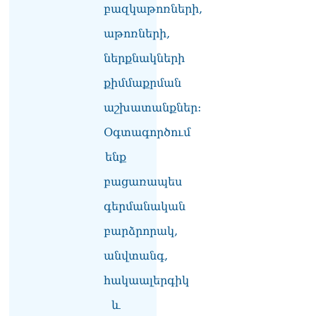
բազկաթոռների,
Եվրամիության հետ
մերձեցման մղել է
աթոռների,
Լուկաշենկոն
07.08.2026
ներքնակների
ՀՀ–ի համար ԵԱՏՄ–ի հետ
քիմմաքրման
համագործակցության
աշխատանքներ:
խորացումը
առաջնահերթություն է.
Օգտագործում
Փաշինյան
07.08.2026
ենք
ՀԲԸՄ-ն կոչ է անում
բացառապես
կասեցնել քրեական
գերմանական
վարույթը, որը հակասում է
մեր պատմական
բարձրորակ,
ավանդույթներին
07.08.2026
անվտանգ,
Քննչական կոմիտեն
հակաալերգիկ
արձագանքել է Աննա
և
Հակոբյանին