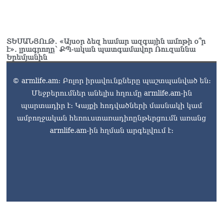
Կարապետյան
07.08.2026
Երկար ժամանակ լույս չի
ՏԵՍԱՆՅՈւԹ․ «Այսօր ձեզ համար ազգային ամոթի օ՞ր
լինելու Երևանում ու 9
է»․ լրագրողը՝ ՔՊ-ական պատգամավոր Ռուզաննա
Երեմյանին
մարզում
07.08.2026
© armlife.am: Բոլոր իրավունքները պաշտպանված են:
«Ստիպված կլինենք մեր
Մեջբերումներ անելիս հղումը armlife.am-ին
քաղաքացիներին հորդորել
պարտադիր է: Կայքի հոդվածների մասնակի կամ
չայցելել Հայաստան»․
Ռուսական կողմը
ամբողջական հեռուստառադիոընթերցումն առանց
մանրամասներ է հայտնել
armlife.am-ին հղման արգելվում է:
Մատվիենկոյի և
Ռուբինյանի զրույցից
07.08.2026
«Ժողովուրդ». Ինչ
ունեցվածքով ավարտեց
պատգամավորական
գործունեությունը Հայկ
Սարգսյանը