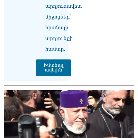
07.08.2026
արդյունավետ
Նիկոլ Փաշինյանի քավոր
միջոցներ՝
մարզպետն ավելի քան 5
տարում ոչ մի ասուլիս չի
հիանալի
տվել. Ոսկան Սարգսյան
07.08.2026
արդյունքի
համար։
ՄԱԿ Գլխավոր
քարտուղարի ուղերձը
Փաշինյանին
Իմանալ
արտահայտում է թերեւս
ավելին
համաշխարհային
անցուդարձում շատ բան
որոշող կենտրոնների
տրամադրություններ
07.08.2026
Դուք էլ մի դատվեք, դուք
մի անգամ դատվել եք.
Ղազինյանը՝ ՔՊ–ականին
07.08.2026