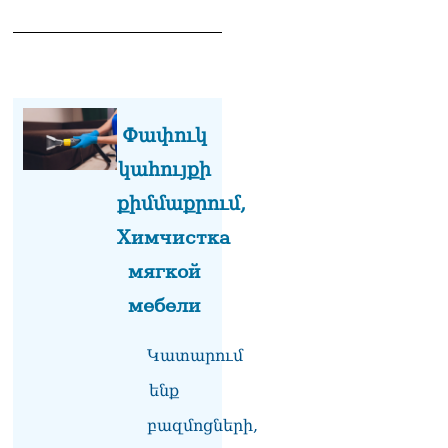
Հայաստանի անունը, չեք
կարող, որովհետև նման էջ
այդ զեկույցում գոյություն
չունի. Ղահրամանյանը՝
Ղազարյանի
հայտարարության մասին
07.08.2026
Փափուկ
ՏԵՍԱՆՅՈւԹ․ Իմ
կահույքի
ընտանիքը փող չունի, իմ
քիմմաքրում,
աշխատավարձով է
ապրում. Թագուհի
Химчистка
Ղազարյանը հուզվեց
07.08.2026
мягкой
мебели
Ինչու ԱՄՆ նախագահ
Թրամփը Ուկրաինային
«Պատրիոտ» հրթիռներ չի
Կատարում
տրամադրի
07.08.2026
ենք
Փաշինյանը հասկացրել է,
բազմոցների,
որ Հայաստանին