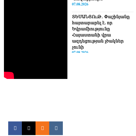
07.08.2026
ՏԵՍԱՆՅՈւԹ․ Փաշինյանը
հայտարարել է, որ
Եվրամիությունը
Հայաստանի վրա
ազդեցության լծակներ
չունի
07.08.2026
ՏԵՍԱՆՅՈւԹ․ «Ցավոք,
լոգիստիկ խնդիրների
պատճառով մեր
փոխադարձ առևտրի
ծավալն այնքան էլ մեծ չէ»․
Նիկոլ Փաշինյանը՝
Ղրղզստանի նախագահին
07.08.2026
Տիկի՜ն Ղազարյան, ցույց
տվե՜ք այն էջը, որտեղ
գրված է Ուժեղ