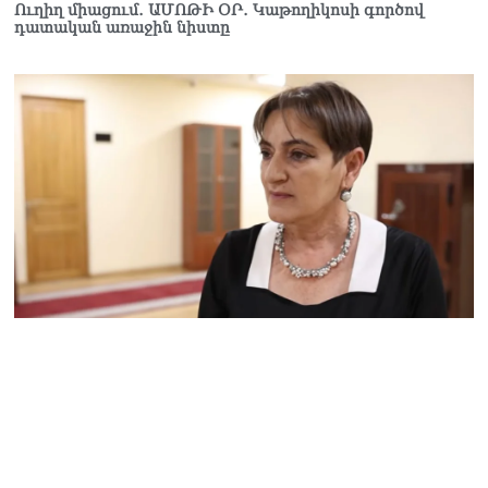
դատապարտել է
Ուղիղ միացում․ ԱՄՈԹԻ ՕՐ․ Կաթողիկոսի գործով
դատական առաջին նիստը
Վեհափառի նկատմամբ
քրեական հետապնդումը
07.08.2026
ՀՀ–ի համար ԵԱՏՄ–ի հետ
համագործակցության
խորացումը
առաջնահերթություն է.
Փաշինյան
07.08.2026
Ուղիղ միացում․ Ազգային
ժողովը շարունակում է
փոխնախագահի
ընտրությունը
07.08.2026
«Ժամը 15:00-ից «Ուժեղ
Հայաստան»-ի
պատգամավորները կլքեն
ԱԺ-ն և կշարժվեն դեպի
Էջմիածին»․ Նարեկ