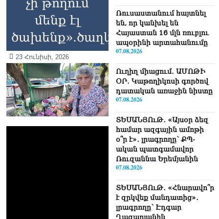
չի թողում
Ռուսաստանում հայտնել
մենք էլ
են, որ կանխել են
Հայաստան 16 մլն ռուբլու
ծախենք».ծաղկավաճառ
ապօրինի արտահանումը
07.08.2026
23 Հունիսի, 2026
Ուղիղ միացում․ ԱՄՈԹԻ
ՕՐ․ Կաթողիկոսի գործով
դատական առաջին նիստը
07.08.2026
ՏԵՍԱՆՅՈւԹ․ «Այսօր ձեզ
համար ազգային ամոթի
օ՞ր է»․ լրագրողը՝ ՔՊ-
ական պատգամավոր
Ռուզաննա Երեմյանին
07.08.2026
ՏԵՍԱՆՅՈւԹ․ «Հնարավո՞ր
է զրկվեք մանդատից»․
լրագրողը՝ Էդգար
Ղազարյանին