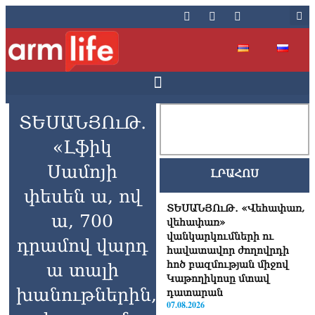
ՏԵՍԱՆՅՈւԹ․
«Լֆիկ
Սամոյի
ԼՐԱՀՈՍ
փեսեն ա, ով
ՏԵՍԱՆՅՈւԹ․ «Վեհափառ,
ա, 700
վեհափառ»
վանկարկումների ու
դրամով վարդ
հավատավոր ժողովրդի
հոծ բազմության միջով
ա տալի
Կաթողիկոսը մտավ
խանութներին,
դատարան
07.08.2026