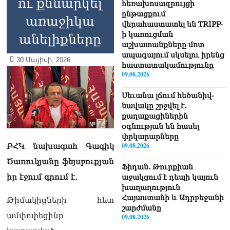
ու քննարկել
հեռախոսազրույցի
ընթացքում
առաջիկա
վերահաստատել են TRIPP-
ի կառուցման
անելիքները
աշխատանքները մոտ
ապագայում սկսելու իրենց
30 Մայիսի, 2026
հաստատակամությունը
09.08.2026
Սեւանա լճում հեծանիվ-
նավակը շրջվել է.
քաղաքացիներին
օգնության են հասել
փրկարարները
09.08.2026
ԲՀԿ նախագահ Գագիկ
Ծառուկյանը ֆեյսբուքյան
Ֆիդան. Թուրքիան
իր էջում գրում է․
աջակցում է դեպի կայուն
խաղաղություն
Հայաստանի և Ադրբեջանի
Թիմակիցների հետ
շարժմանը
ամփոփեցինք
09.08.2026