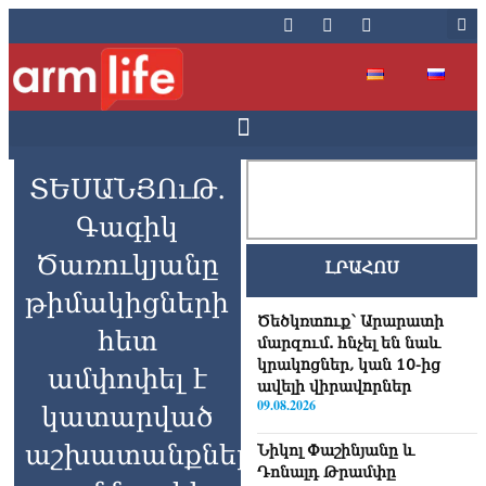
ՏԵՍԱՆՅՈւԹ․
Գագիկ
Ծառուկյանը
ԼՐԱՀՈՍ
թիմակիցների
Ծեծկռտnւք՝ Արարատի
հետ
մարզում. հնչել են նաև
կրակnցներ, կան 10-ից
ամփոփել է
ավելի վիրավnրներ
09.08.2026
կատարված
աշխատանքներն
Նիկոլ Փաշինյանը և
Դոնալդ Թրամփը