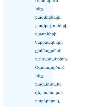
Կատարում
Գագիկ Սուրենյան
08.08.2026
ենք
Եկեղեցիների
բազմոցների,
համաշխարհային
խորհուրդը խորապես
բազկաթոռների,
մտահոգված է Հայ
առաքելական եկեղեցու
աթոռների,
շուրջ ստեղծված
ներքնակների
իրավիճակով
08.08.2026
քիմմաքրման
«Հրապարակ». Հայկ
աշխատանքներ:
Կոնջորյանի կնոջից շատ
աշխատավարձ ստացող
Օգտագործում
պաշտոնյաների կանայք էլ
ենք
կան
08.08.2026
բացառապես
Ի՞նչն է պակասում
գերմանական
լիակատար երջանկության
համար. Մխիթարյանը նշել
բարձրորակ,
է կարիերայի գլխավոր