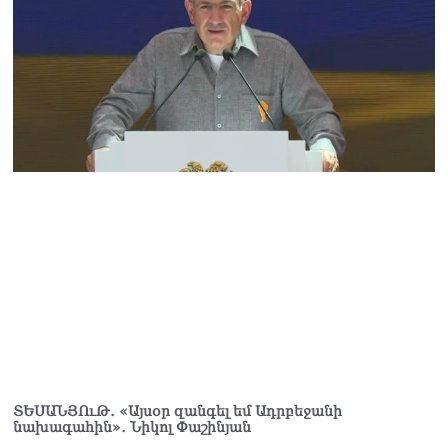
«հայկական թերթերը»
08.08.2026
«Հրապարակ». Փաշինյանը
որս է սկսել Ծառուկյանի
համախոհների նկատմամբ
08.08.2026
«Հրապարակ». Խիստ
զգուշացրել են,
սպառնացել ազատել
08.08.2026
«Ժողովուրդ». Աղվան
Վարդանյանը մեկուսացած
է խմբակցությունից
08.08.2026
«Հրապարակ». Հեռացող
պատգամավորների
ՏԵՍԱՆՅՈւԹ․ «Այսօր զանգել եմ Ադրբեջանի
հաշվին 5 մլն դրամ գումար
նախագահին»․ Նիկոլ Փաշինյան
է փոխանցվել