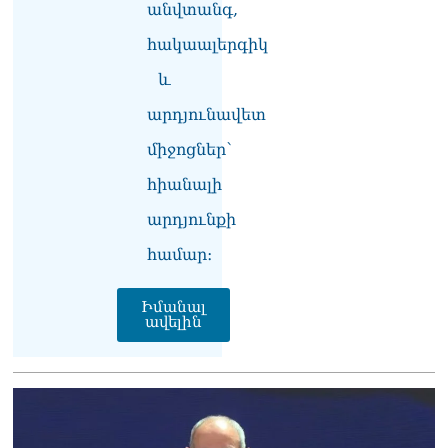
անվտանգ,
երազանքի մասին
08.08.2026
հակաալերգիկ
Խաղաղությունն անշրջելի
և
դարձնելու համար
անհրաժեշտություն է
արդյունավետ
«Լեռնային Ղարաբաղի
միջոցներ՝
հայերի վերադարձի»
իրավունքի մասին
հիանալի
խոսույթը չշարունակելը.
Փաշինյան
արդյունքի
08.08.2026
համար։
«Ժողովուրդ». Ինչ
փոփոխություններ է արել
Իմանալ
ԱԺ-ում Ռուբեն
ավելին
Ռուբինյանը
08.08.2026
«Հրապարակ». Հայկական
ծիրանի մասին ռուս-
ադրբեջանական
սահմանին մատնել են