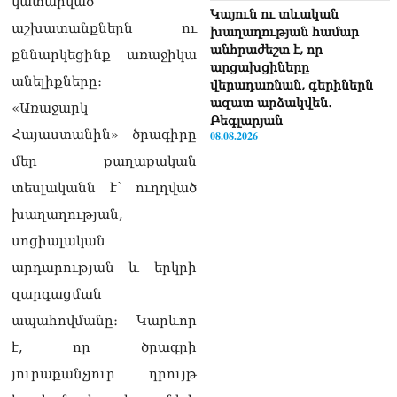
կատարված
Կայուն ու տևական
աշխատանքներն ու
խաղաղության համար
անհրաժեշտ է, որ
քննարկեցինք առաջիկա
արցախցիները
անելիքները։
վերադառնան, գերիներն
ազատ արձակվեն․
«Առաջարկ
Բեգլարյան
Հայաստանին» ծրագիրը
08.08.2026
մեր քաղաքական
Մաhացել է Մեսսիի հայրը
տեսլականն է՝ ուղղված
08.08.2026
խաղաղության,
ՄԻՊ–ն անթույլատրելի է
սոցիալական
համարում Արգամ
Աբրահամյանի վերաբերյալ
արդարության և երկրի
ՔԿ–ի հաղորդագրությունը
08.08.2026
զարգացման
ապահովմանը։ Կարևոր
ՏԵՍԱՆՅՈւԹ․ «Այսօր
է, որ ծրագրի
զանգել եմ Ադրբեջանի
նախագահին»․ Նիկոլ
յուրաքանչյուր դրույթ
Փաշինյան