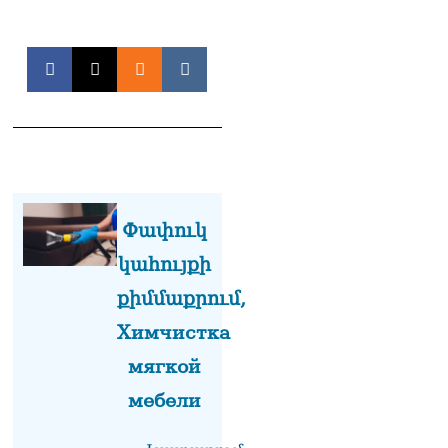
խnցման մասին
08.08.2026
Փաշինյանը զանգահարել է
Ալիևին
08.08.2026
«Ո՞վ է լինելու հաջորդ
քաղաքական
հակառակորդը». Ռուզան
Ստեփանյան
Փափուկ
08.08.2026
կահույքի
«Եթե ներքին
ազատություն ունես,
քիմմաքրում,
կալանքն անցնում է
Химчистка
տանելի ռեժիմով»․
Անդրանիկ Թևանյան
мягкой
08.08.2026
мебели
«Ցավոք, կլինեն շրջաններ,
որտեղ կտեղա կարկուտ»․