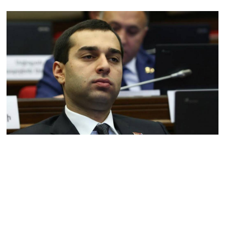
08.08.2026
ՏԵՍԱՆՅՈւԹ․ Աժ-ն ձերը չէ,
ասոցացիան, թե ձեր մոտ
ԱԺ փոխնախագահ պետք է
աշխատի Վարդևանյանը,
տեղին չէ. Մամիկոն
Ասլանյան
07.08.2026
ՏԵՍԱՆՅՈւԹ․ Սկսեցին
հնչել զանգերը, երբ
Վեհափառն աջակիցների
հետ մտավ Մայր Տաճար
07.08.2026
ՏԵՍԱՆՅՈւԹ․
Հակասաֆարովյան օրենքը
թշնամանքի մասին չէ.
Շիրազ Մանուկյան
07.08.2026
ՏԵՍԱՆՅՈւԹ․ Գալիք