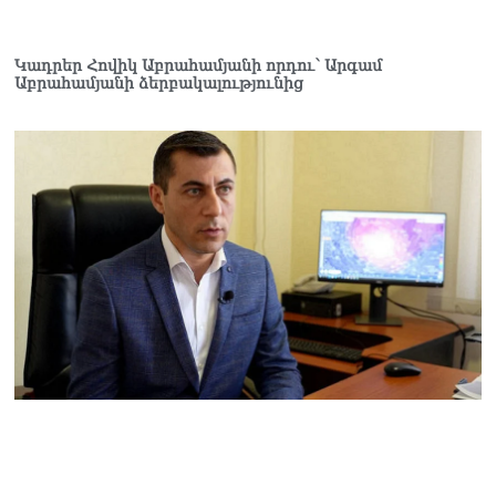
սերունդները պետք է
հետևություն անեն այս
օրերից․ Անդրանիկ
Կադրեր Հովիկ Աբրահամյանի որդու՝ Արգամ
Աբրահամյանի ձերբակալությունից
Գևորգյան
07.08.2026
Ամենայն հայոց
կաթողիկոսի դեմ գործով
դատավորը ինքնաբացարկ
հայտնեց
07.08.2026