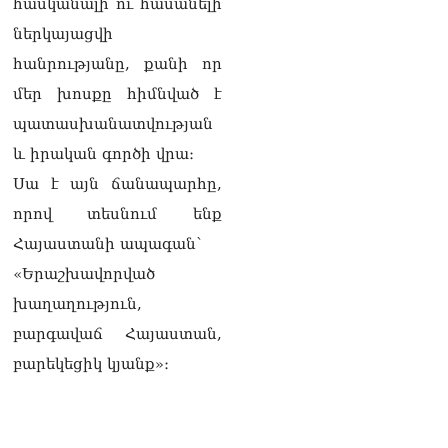
08.08.2026
հասկանալի ու հասանելի
ներկայացվի
Կադրեր Հովիկ
հանրությանը, քանի որ
Աբրահամյանի որդու՝
Արգամ Աբրահամյանի
մեր խոսքը հիմնված է
ձերբակալությունից
08.08.2026
պատասխանատվության
և իրական գործի վրա։
Ադրբեջանը և Հայաստանը
մեկ տարվա ընթացքում
Սա է այն ճանապարհը,
կարևոր և վճռական քայլեր
որով տեսնում ենք
են ձեռնարկել, որպեսզի
խաղաղությունը շոշափելի
Հայաստանի ապագան՝
իրականություն դարձնեն
«Երաշխավորված
երկու երկրների
ժողովուրդների համար․
խաղաղություն,
Ֆրանսիայի ԱԳՆ մամուլի
բարգավաճ Հայաստան,
քարտուղար
08.08.2026
բարեկեցիկ կյանք»։
Սոբյանինը հայտնել է
Մոսկվային մոտեցող 9
անօդաչու թռչող սարքերի