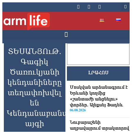
ՏԵՍԱՆՅՈւԹ․
Գագիկ
Ծառուկյանի
ԼՐԱՀՈՍ
կենդանիները
Մոսկվան արձանագրում է
տեղափոխվել
Երևանի կողմից
«շանտաժի անցնելու»
են
փորձեր․ Ալեքսեյ Ֆադեև
06.08.2026
Կենդանաբանական
այգի
Նուբարաշենի
աղբավայրում տրակտորով