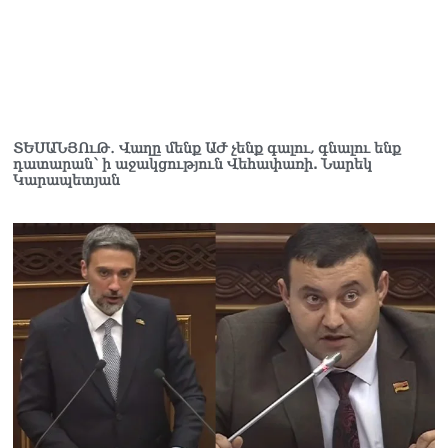
տղամարդը ծանր
վիճակում տեղափոխվել է
հիվանդանոց
06.08.2026
Չեմ կարող մեկնաբանել
Հաջիևի խոսքը. ասել ենք,
ՏԵՍԱՆՅՈւԹ․ Վաղը մենք ԱԺ չենք գալու, գնալու ենք
որ Սահմանադրության
դատարան՝ ի աջակցություն Վեհափառի. Նարեկ
նախագիծ ենք մշակում.
Կարապետյան
նախարար Գալյան
06.08.2026
Նիկոլ Փաշինյանը մեկնել է
Ղրղզստանի
Հանրապետություն
06.08.2026
ՏԵՍԱՆՅՈւԹ․
Սրբազանների, Սամվել
Կարապետյանի
կալանքները եղել են
ապօրինի, չեք կարող իմ
հետ չհամաձայնվել․ Արամ