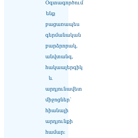
Օգտագործում
լուծենք, ասեք՝ մի քանի
ամսվա մեջ ՀՀ-ն 29 800-ից
ենք
ո՞նց դարձավ 29 743 քկմ
06.08.2026
բացառապես
գերմանական
ՏԵՍԱՆՅՈւԹ․ «Մենք մեր
խոսքը դեռ կասենք»․
բարձրորակ,
Դավիթ Իշխանյան
06.08.2026
անվտանգ,
ՏԵՍԱՆՅՈւԹ․ Աբսուրդ
հակաալերգիկ
մեկ՝ դատարանը ո՞նց
և
կարող է միջամտել
Եկեղեցու գործին, մի հատ
արդյունավետ
էլ ասում են՝ չի կատարվում
վճիռը
միջոցներ՝
06.08.2026
հիանալի
Նորապատում գործող
բենզալցակայանում
արդյունքի
պայթյուն է տեղի ունեցել.
համար։
կան վիրավորներ