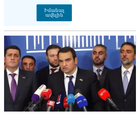
06.08.2026
Իմանալ
Բաքվի վերաքննիչ
ավելին
դատարանն անփոփոխ է
թողել հայ գերիների
դատավճիռները
06.08.2026
ՌԴ-ի և Հայաստանի միջև
ապրանքաշրջանառությունը
կտրուկ նվազում է․
Օվերչուկ
06.08.2026
Մոսկվան և Երևանը
քննարկում են
Ռուսաստանի գլխավոր
հյուպատոսության
բացումը Կապանում
06.08.2026
Երևանում
դшնшկшհшրվшծ 30-ամյա