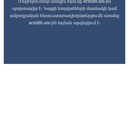
Մեջբերումներ անելիս հղումը armlife.am-ին
06.08.2026
պարտադիր է: Կայքի հոդվածների մասնակի կամ
ամբողջական հեռուստառադիոընթերցումն առանց
Երկար ժամանակ լույս չի
լինելու Երևանում և բոլոր
armlife.am-ին հղման արգելվում է:
մարզերում
06.08.2026
«Հրապարակ». Մեղրին
կարեւոր է` չի կարելի
«պռավալ տալ. Կենաց
մահու կռիվ ենք տալու»
06.08.2026
armlife@internet.ru