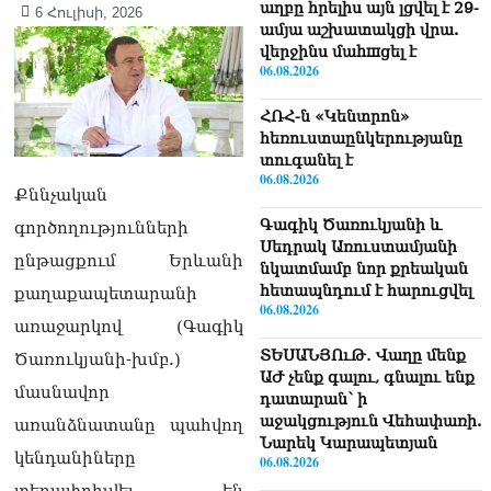
աղբը հրելիս այն լցվել է 29-
6 Հուլիսի, 2026
ամյա աշխատակցի վրա.
վերջինս մաhшցել է
06.08.2026
ՀՌՀ-ն «Կենտրոն»
հեռուստաընկերությանը
տուգանել է
06.08.2026
Քննչական
Գագիկ Ծառուկյանի և
գործողությունների
Սեդրակ Առուստամյանի
ընթացքում Երևանի
նկատմամբ նոր քրեական
հետապնդում է հարուցվել
քաղաքապետարանի
06.08.2026
առաջարկով (Գագիկ
ՏԵՍԱՆՅՈւԹ․ Վաղը մենք
Ծառուկյանի-խմբ.)
ԱԺ չենք գալու, գնալու ենք
մասնավոր
դատարան՝ ի
աջակցություն Վեհափառի.
առանձնատանը պահվող
Նարեկ Կարապետյան
կենդանիները
06.08.2026
տեղափոխվել են