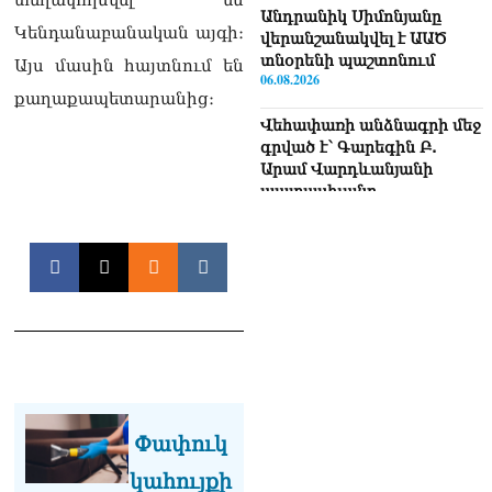
Անդրանիկ Սիմոնյանը
Կենդանաբանական այգի։
վերանշանակվել է ԱԱԾ
տնօրենի պաշտոնում
Այս մասին հայտնում են
06.08.2026
քաղաքապետարանից։
Վեհափառի անձնագրի մեջ
գրված է՝ Գարեգին Բ.
Արամ Վարդևանյանի
պատասխանը
06.08.2026
«Ուժեղ Հայաստան»-ն ԱԺ-
ից ստացած
պարգևավճարներն
ուղղելու է բացառապես
բարեգործությանը, մեր
հայրենակիցների
խնդիրների լուծմանը, որը
լինելու է թափանցիկ. Արամ
Վարդևանյան
Փափուկ
06.08.2026
կահույքի