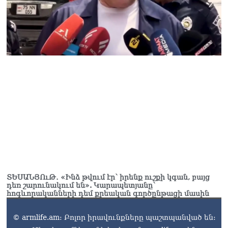
Ուղիղ միացում․ Ազգային
ժողովը շարոնակում է իր
աշխատանքը
06.08.2026
Փաշինյանը
պաշտոնյաներին կոչ արեց
վերանայել աշխատանքի
մոտեցումները և
բարձրացնել
կառավարության
արդյունավետությունը
06.08.2026
Ռուսաստանից Հայաստան
Ադրբեջանի տարածքով
կուղարկեն ցորենի նոր
խմբաքանակ
ՏԵՍԱՆՅՈւԹ․ «Ինձ թվում էր՝ իրենք ուշքի կգան, բայց
06.08.2026
դեռ շարունակում են». Կարապետյանը՝
հոգևորականների դեմ քրեական գործընթացի մասին
Ուղիղ միացում․ ՀՀ
կառավարության
© armlife.am: Բոլոր իրավունքները պաշտպանված են:
հերթական նիստը