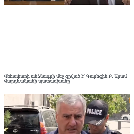
Վարդևանյան
06.08.2026
Ամենայն Հայոց
Կաթողիկոսը և 6
եպիսկոպոսները
մասնակցելու են
դատական առաջին
նիստին
06.08.2026
Վահագ Մարտիրոսյանը
Վեհափառի անձնագրի մեջ գրված է՝ Գարեգին Բ. Արամ
որոնվում է որպես անհետ
Վարդևանյանի պատասխանը
կորած
06.08.2026
ԱԳՆ-ն 1 մլն դոլար
կստանա արտերկրում
Անկախության 35–ամյակի
միջոցառումների համար
06.08.2026