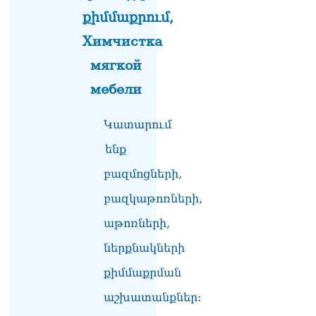
ՏԵՍԱՆՅՈւԹ․ «Ինձ թվում
քիմմաքրում,
էր՝ իրենք ուշքի կգան, բայց
դեռ շարունակում են».
Химчистка
Կարապետյանը՝
հոգևորականների դեմ
мягкой
քրեական գործընթացի
мебели
մասին
06.08.2026
Կատարում
Հայաստանի ներկայիս
իշխանությունը ձախողում
ենք
է թե՛ երկրի ներսում
ազգային
բազմոցների,
համերաշխության
բազկաթոռների,
պահպանման, թե՛
արտաքին ճակատում հայ
աթոռների,
ժողովրդի շահերի
պաշտպանության գործը․
ներքնակների
Մարիաննա
Ղահրամանյան
քիմմաքրման
06.08.2026
աշխատանքներ:
Եթե ուզում եք՝ ռեբուսը