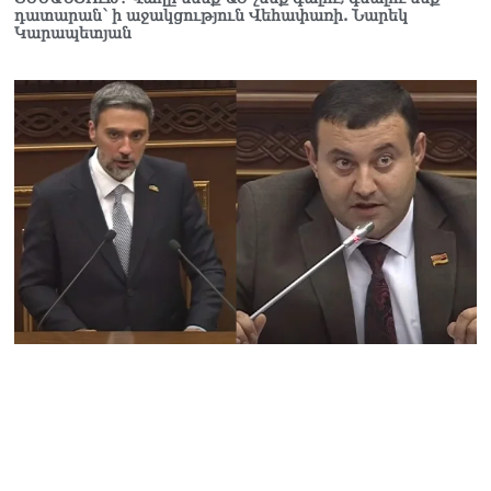
Ուղիղ միացում․ Ազգային
դատարան՝ ի աջակցություն Վեհափառի. Նարեկ
ժողովը շարոնակում է իր
Կարապետյան
աշխատանքը
06.08.2026
Փաշինյանը
պաշտոնյաներին կոչ արեց
վերանայել աշխատանքի
մոտեցումները և
բարձրացնել
կառավարության
արդյունավետությունը
06.08.2026
Ռուսաստանից Հայաստան
Ադրբեջանի տարածքով
կուղարկեն ցորենի նոր
խմբաքանակ
06.08.2026
Ուղիղ միացում․ ՀՀ
կառավարության
հերթական նիստը