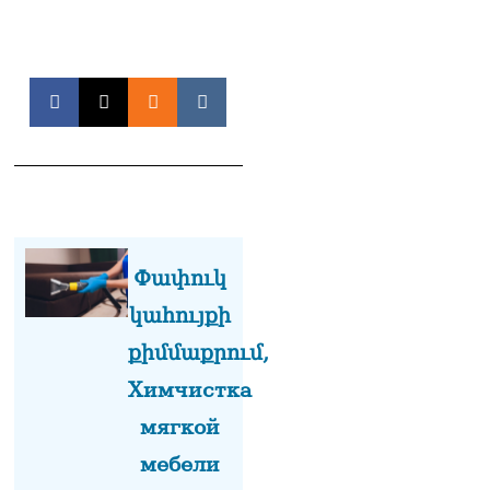
լուծենք, ասեք՝ մի քանի
ամսվա մեջ ՀՀ-ն 29 800-ից
ո՞նց դարձավ 29 743 քկմ
06.08.2026
ՏԵՍԱՆՅՈւԹ․ «Մենք մեր
խոսքը դեռ կասենք»․
Դավիթ Իշխանյան
06.08.2026
ՏԵՍԱՆՅՈւԹ․ Աբսուրդ
մեկ՝ դատարանը ո՞նց
Փափուկ
կարող է միջամտել
Եկեղեցու գործին, մի հատ
կահույքի
էլ ասում են՝ չի կատարվում
վճիռը
քիմմաքրում,
06.08.2026
Химчистка
Նորապատում գործող
мягкой
բենզալցակայանում
պայթյուն է տեղի ունեցել.
мебели
կան վիրավորներ