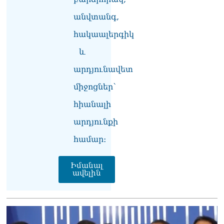
տղամարդը ծանր
վիճակում տեղափոխվել է
անվտանգ,
հիվանդանոց
հակաալերգիկ
06.08.2026
և
Չեմ կարող մեկնաբանել
Հաջիևի խոսքը. ասել ենք,
արդյունավետ
որ Սահմանադրության
նախագիծ ենք մշակում.
միջոցներ՝
նախարար Գալյան
06.08.2026
հիանալի
արդյունքի
Նիկոլ Փաշինյանը մեկնել է
Ղրղզստանի
համար։
Հանրապետություն
06.08.2026
Իմանալ
ավելին
ՏԵՍԱՆՅՈւԹ․
Սրբազանների, Սամվել
Կարապետյանի
կալանքները եղել են
ապօրինի, չեք կարող իմ
հետ չհամաձայնվել․ Արամ