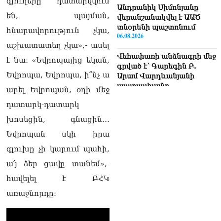
գյուղերը դատարկվում
Անդրանիկ Սիմոնյանը
են, պայման,
վերանշանակվել է ԱԱԾ
տնօրենի պաշտոնում
հնարավորություն չկա,
06.08.2026
աշխատատեղ չկա»,- ասել
Վեհափառի անձնագրի մեջ
է նա։ «Եվրոպայից եկան,
գրված է՝ Գարեգին Բ.
Եվրոպա, Եվրոպա, ի՞նչ ա
Արամ Վարդևանյանի
պատասխանը
արել Եվրոպան, օդի մեջ
06.08.2026
դատարկ-դատարկ
«Ուժեղ Հայաստան»-ն ԱԺ-
խոսեցին, գնացին․․․
ից ստացած
Եվրոպան սկի իրա
պարգևավճարներն
ուղղելու է բացառապես
գլուխը չի կարում պահի,
բարեգործությանը, մեր
ա՛յ ձեր ցավը տանեմ»,-
հայրենակիցների
խնդիրների լուծմանը, որը
հավելել է ԲՀԿ
լինելու է թափանցիկ. Արամ
առաջնորդը։
Վարդևանյան
06.08.2026