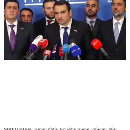
Վարդևանյան
06.08.2026
Ամենայն Հայոց
Կաթողիկոսը և 6
եպիսկոպոսները
մասնակցելու են
դատական առաջին
նիստին
06.08.2026
Վահագ Մարտիրոսյանը
որոնվում է որպես անհետ
կորած
06.08.2026
ԱԳՆ-ն 1 մլն դոլար
կստանա արտերկրում
Անկախության 35–ամյակի
միջոցառումների համար
06.08.2026
ՏԵՍԱՆՅՈւԹ․ Վաղը մենք ԱԺ չենք գալու, գնալու ենք