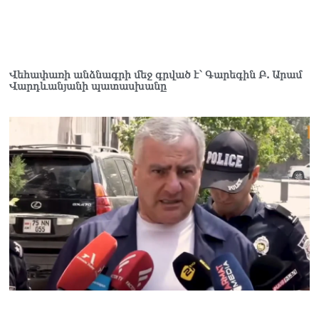
06.08.2026
Երկար ժամանակ լույս չի
լինելու Երևանում և բոլոր
մարզերում
Վեհափառի անձնագրի մեջ գրված է՝ Գարեգին Բ. Արամ
06.08.2026
Վարդևանյանի պատասխանը
«Հրապարակ». Մեղրին
կարեւոր է` չի կարելի
«պռավալ տալ. Կենաց
մահու կռիվ ենք տալու»
06.08.2026