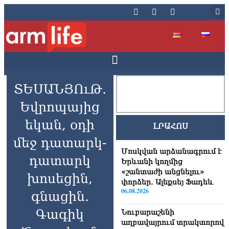
ՏԵՍԱՆՅՈւԹ․
Եվրոպայից
եկան, օդի
ԼՐԱՀՈՍ
մեջ դատարկ-
Մոսկվան արձանագրում է
դատարկ
Երևանի կողմից
«շանտաժի անցնելու»
խոսեցին,
փորձեր․ Ալեքսեյ Ֆադեև
06.08.2026
գնացին․
Գագիկ
Նուբարաշենի
աղբավայրում տրակտորով