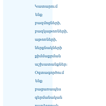
06.08.2026
Կատարում
Բաքվի վերաքննիչ
ենք
դատարանն անփոփոխ է
թողել հայ գերիների
բազմոցների,
դատավճիռները
06.08.2026
բազկաթոռների,
ՌԴ-ի և Հայաստանի միջև
աթոռների,
ապրանքաշրջանառությունը
ներքնակների
կտրուկ նվազում է․
Օվերչուկ
քիմմաքրման
06.08.2026
աշխատանքներ:
Մոսկվան և Երևանը
քննարկում են
Օգտագործում
Ռուսաստանի գլխավոր
հյուպատոսության
ենք
բացումը Կապանում
բացառապես
06.08.2026
գերմանական
Երևանում
դшնшկшհшրվшծ 30-ամյա
բարձրորակ,