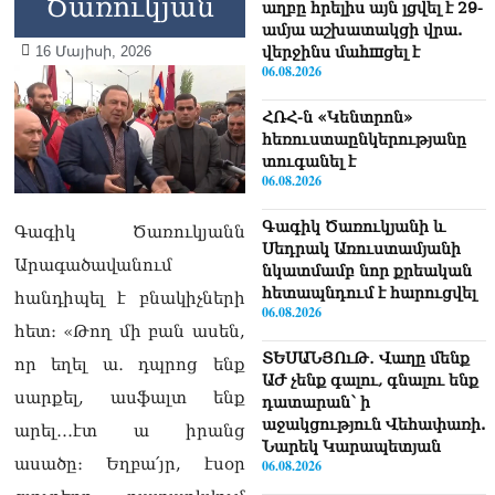
Ծառուկյան
աղբը հրելիս այն լցվել է 29-
ամյա աշխատակցի վրա.
16 Մայիսի, 2026
վերջինս մաhшցել է
06.08.2026
ՀՌՀ-ն «Կենտրոն»
հեռուստաընկերությանը
տուգանել է
06.08.2026
Գագիկ Ծառուկյանի և
Գագիկ Ծառուկյանն
Սեդրակ Առուստամյանի
Արագածավանում
նկատմամբ նոր քրեական
հետապնդում է հարուցվել
հանդիպել է բնակիչների
06.08.2026
հետ։ «Թող մի բան ասեն,
ՏԵՍԱՆՅՈւԹ․ Վաղը մենք
որ եղել ա․ դպրոց ենք
ԱԺ չենք գալու, գնալու ենք
սարքել, ասֆալտ ենք
դատարան՝ ի
աջակցություն Վեհափառի.
արել․․․էտ ա իրանց
Նարեկ Կարապետյան
ասածը։ Եղբա՛յր, էսօր
06.08.2026