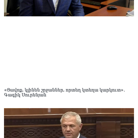
ՏԵՍԱՆՅՈւԹ․ Սկսեցին
հնչել զանգերը, երբ
Վեհափառն աջակիցների
հետ մտավ Մայր Տաճար
07.08.2026
ՏԵՍԱՆՅՈւԹ․
Հակասաֆարովյան օրենքը
թշնամանքի մասին չէ.
Շիրազ Մանուկյան
07.08.2026
ՏԵՍԱՆՅՈւԹ․ Գալիք
սերունդները պետք է
հետևություն անեն այս
«Ցավոք, կլինեն շրջաններ, որտեղ կտեղա կարկուտ»․
Գագիկ Սուրենյան
օրերից․ Անդրանիկ
Գևորգյան
07.08.2026
Ամենայն հայոց
կաթողիկոսի դեմ գործով
դատավորը ինքնաբացարկ
հայտնեց