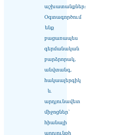
08.08.2026
աշխատանքներ:
«Հրապարակ». Հայկ
Օգտագործում
Կոնջորյանի կնոջից շատ
աշխատավարձ ստացող
ենք
պաշտոնյաների կանայք էլ
կան
բացառապես
08.08.2026
գերմանական
Ի՞նչն է պակասում
բարձրորակ,
լիակատար երջանկության
համար. Մխիթարյանը նշել
անվտանգ,
է կարիերայի գլխավոր
երազանքի մասին
հակաալերգիկ
08.08.2026
և
Խաղաղությունն անշրջելի
արդյունավետ
դարձնելու համար
անհրաժեշտություն է
միջոցներ՝
«Լեռնային Ղարաբաղի
հայերի վերադարձի»
հիանալի
իրավունքի մասին
արդյունքի
խոսույթը չշարունակելը.