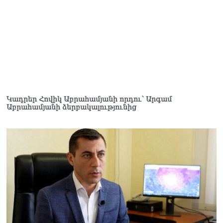
զգուշացրել են,
սպառնացել ազատել
08.08.2026
«Ժողովուրդ». Աղվան
Վարդանյանը մեկուսացած
է խմբակցությունից
08.08.2026
«Հրապարակ». Հեռացող
Կադրեր Հովիկ Աբրահամյանի որդու՝ Արգամ
պատգամավորների
Աբրահամյանի ձերբակալությունից
հաշվին 5 մլն դրամ գումար
է փոխանցվել
08.08.2026
ՏԵՍԱՆՅՈւԹ․ Աժ-ն ձերը չէ,
ասոցացիան, թե ձեր մոտ
ԱԺ փոխնախագահ պետք է
աշխատի Վարդևանյանը,
տեղին չէ. Մամիկոն
Ասլանյան
07.08.2026