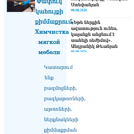
Փափուկ
Ստեփանյան
08.08.2026
կահույքի
քիմմաքրում,
«Եթե ներքին
ազատություն ունես,
Химчистка
կալանքն անցնում է
տանելի ռեժիմով»․
мягкой
Անդրանիկ Թևանյան
мебели
08.08.2026
«Ցավոք, կլինեն շրջաններ,
Կատարում
որտեղ կտեղա կարկուտ»․
Գագիկ Սուրենյան
ենք
08.08.2026
բազմոցների,
Եկեղեցիների
բազկաթոռների,
համաշխարհային
խորհուրդը խորապես
աթոռների,
մտահոգված է Հայ
առաքելական եկեղեցու
ներքնակների
շուրջ ստեղծված
քիմմաքրման
իրավիճակով