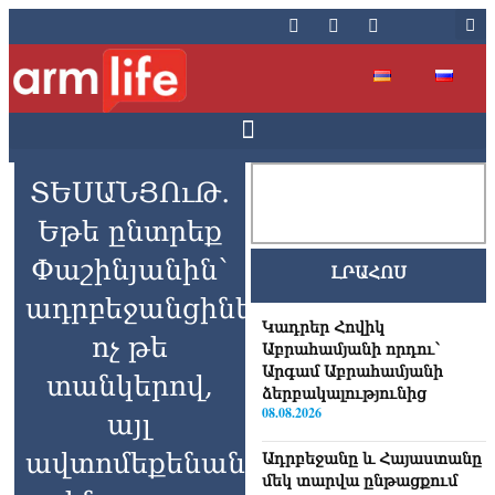
ՏԵՍԱՆՅՈւԹ․
Եթե ընտրեք
Փաշինյանին՝
ԼՐԱՀՈՍ
ադրբեջանցիները
Կադրեր Հովիկ
ոչ թե
Աբրահամյանի որդու՝
Արգամ Աբրահամյանի
տանկերով,
ձերբակալությունից
08.08.2026
այլ
ավտոմեքենաներով
Ադրբեջանը և Հայաստանը
մեկ տարվա ընթացքում