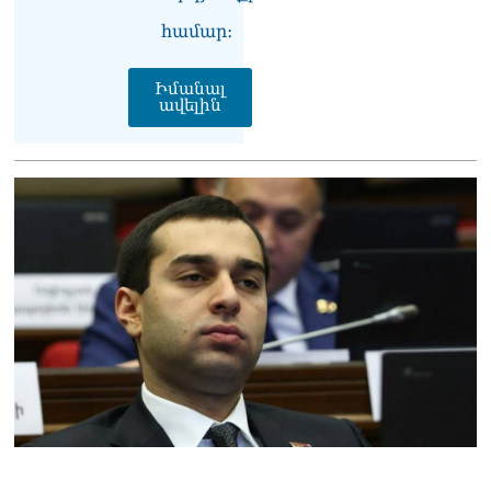
Փաշինյան
համար։
08.08.2026
«Ժողովուրդ». Ինչ
Իմանալ
փոփոխություններ է արել
ավելին
ԱԺ-ում Ռուբեն
Ռուբինյանը
08.08.2026
«Հրապարակ». Հայկական
ծիրանի մասին ռուս-
ադրբեջանական
սահմանին մատնել են
«հայկական թերթերը»
08.08.2026
«Հրապարակ». Փաշինյանը
որս է սկսել Ծառուկյանի
համախոհների նկատմամբ
08.08.2026
«Հրապարակ». Խիստ