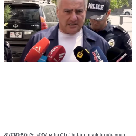
Վարդևանյան
06.08.2026
Ամենայն Հայոց
Կաթողիկոսը և 6
եպիսկոպոսները
մասնակցելու են
դատական առաջին
նիստին
06.08.2026
Վահագ Մարտիրոսյանը
որոնվում է որպես անհետ
կորած
06.08.2026
ԱԳՆ-ն 1 մլն դոլար
կստանա արտերկրում
Անկախության 35–ամյակի
միջոցառումների համար
06.08.2026
ՏԵՍԱՆՅՈւԹ․ «Ինձ թվում էր՝ իրենք ուշքի կգան, բայց