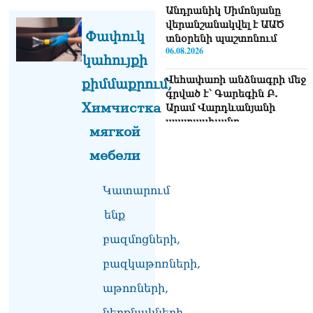
Անդրանիկ Սիմոնյանը
վերանշանակվել է ԱԱԾ
Փափուկ
տնօրենի պաշտոնում
06.08.2026
կահույքի
Վեհափառի անձնագրի մեջ
քիմմաքրում,
գրված է՝ Գարեգին Բ.
Химчистка
Արամ Վարդևանյանի
պատասխանը
мягкой
06.08.2026
мебели
«Ուժեղ Հայաստան»-ն ԱԺ-
ից ստացած
Կատարում
պարգևավճարներն
ուղղելու է բացառապես
ենք
բարեգործությանը, մեր
հայրենակիցների
բազմոցների,
խնդիրների լուծմանը, որը
լինելու է թափանցիկ. Արամ
բազկաթոռների,
Վարդևանյան
06.08.2026
աթոռների,
ներքնակների