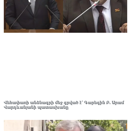
տղամարդը ծանր
վիճակում տեղափոխվել է
հիվանդանոց
06.08.2026
Չեմ կարող մեկնաբանել
Հաջիևի խոսքը. ասել ենք,
որ Սահմանադրության
նախագիծ ենք մշակում.
նախարար Գալյան
06.08.2026
Նիկոլ Փաշինյանը մեկնել է
Ղրղզստանի
Հանրապետություն
06.08.2026
ՏԵՍԱՆՅՈւԹ․
Վեհափառի անձնագրի մեջ գրված է՝ Գարեգին Բ. Արամ
Վարդևանյանի պատասխանը
Սրբազանների, Սամվել
Կարապետյանի
կալանքները եղել են
ապօրինի, չեք կարող իմ
հետ չհամաձայնվել․ Արամ