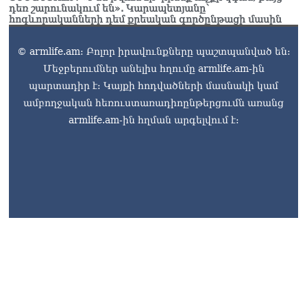
Ուղիղ միացում․ Ազգային
դեռ շարունակում են». Կարապետյանը՝
ժողովը շարոնակում է իր
հոգևորականների դեմ քրեական գործընթացի մասին
աշխատանքը
06.08.2026
© armlife.am: Բոլոր իրավունքները պաշտպանված են:
Մեջբերումներ անելիս հղումը armlife.am-ին
Փաշինյանը
պարտադիր է: Կայքի հոդվածների մասնակի կամ
պաշտոնյաներին կոչ արեց
վերանայել աշխատանքի
ամբողջական հեռուստառադիոընթերցումն առանց
մոտեցումները և
armlife.am-ին հղման արգելվում է:
բարձրացնել
կառավարության
արդյունավետությունը
06.08.2026
Ռուսաստանից Հայաստան
Ադրբեջանի տարածքով
կուղարկեն ցորենի նոր
խմբաքանակ
06.08.2026
armlife@internet.ru
Ուղիղ միացում․ ՀՀ
կառավարության
հերթական նիստը