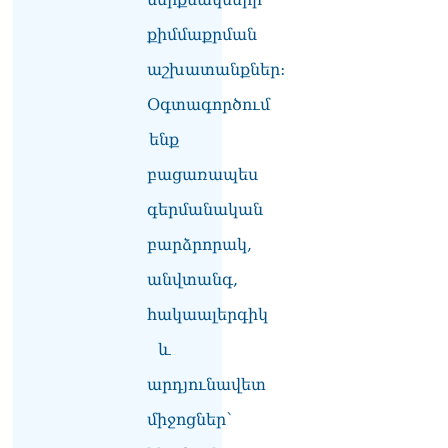
ՏԵՍԱՆՅՈւԹ․ «Ինձ թվում
էր՝ իրենք ուշքի կգան, բայց
քիմմաքրման
դեռ շարունակում են».
Կարապետյանը՝
աշխատանքներ:
հոգևորականների դեմ
Օգտագործում
քրեական գործընթացի
մասին
ենք
06.08.2026
բացառապես
Հայաստանի ներկայիս
իշխանությունը ձախողում
գերմանական
է թե՛ երկրի ներսում
բարձրորակ,
ազգային
համերաշխության
անվտանգ,
պահպանման, թե՛
արտաքին ճակատում հայ
հակաալերգիկ
ժողովրդի շահերի
պաշտպանության գործը․
և
Մարիաննա
արդյունավետ
Ղահրամանյան
06.08.2026
միջոցներ՝
Եթե ուզում եք՝ ռեբուսը