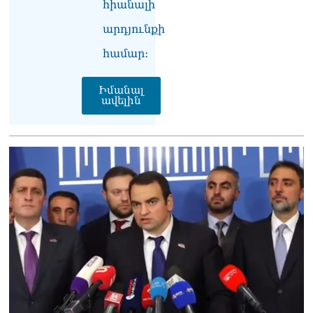
հիանալի
լուծենք, ասեք՝ մի քանի
ամսվա մեջ ՀՀ-ն 29 800-ից
արդյունքի
ո՞նց դարձավ 29 743 քկմ
06.08.2026
համար։
ՏԵՍԱՆՅՈւԹ․ «Մենք մեր
Իմանալ
խոսքը դեռ կասենք»․
ավելին
Դավիթ Իշխանյան
06.08.2026
ՏԵՍԱՆՅՈւԹ․ Աբսուրդ
մեկ՝ դատարանը ո՞նց
կարող է միջամտել
Եկեղեցու գործին, մի հատ
էլ ասում են՝ չի կատարվում
վճիռը
06.08.2026
Նորապատում գործող
բենզալցակայանում
պայթյուն է տեղի ունեցել.
կան վիրավորներ