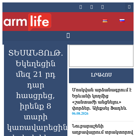
ՏԵՍԱՆՅՈւԹ․
Եկեղեցին
մեզ 21 րդ
ԼՐԱՀՈՍ
դար
Մոսկվան արձանագրում է
հասցրեց,
Երևանի կողմից
«շանտաժի անցնելու»
իրենք 8
փորձեր․ Ալեքսեյ Ֆադեև
06.08.2026
տարի
կառավարեցին
Նուբարաշենի
աղբավայրում տրակտորով