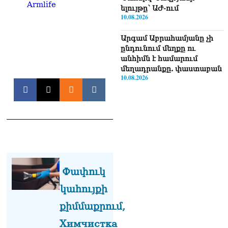
Armlife
ելույթը՝ ԱԺ-ում
10.08.2026
Արգամ Աբրահամյանը չի
ընդունում մեղքը ու
անհիմն է համարում
մեղադրանքը. փաստաբան
10.08.2026
ՏԵՍԱՆՅՈւԹ․ «Նպատակը
ոչ թե Վեհափառին դատելն
է, այլ եկեղեցին
պառակտելը»․ Հովիկ
Աղազարյան
10.08.2026
ՏԵՍԱՆՅՈւԹ․ Բյուջեի
Փափուկ
դեֆիցիտը կատաստրոֆիկ
կահույքի
մասշտաբի է, 1,4 մլրդ-ի
ճեղքվածք կա, ծախսերը
քիմմաքրում,
պետք է վերահսկենք.
Կարապետյան
Химчистка