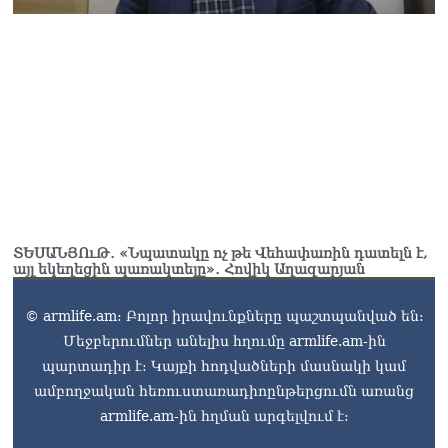
ՏԵՍԱՆՅՈւԹ․ «Հայ
ժողովուրդը հայտնվել է
դրսից պարտադրվող
երկու հանրաքվեների
արանքում». Աննա
Գրիգորյան
10.08.2026
ՏԵՍԱՆՅՈւԹ․ Ձեր
քմծիծաղից մինչև
մեղադրյալի կարգավիճակ
բաժանում ա մի շիշ վիսկի
ՏԵՍԱՆՅՈւԹ․ «Նպատակը ոչ թե Վեհափառին դատելն է,
ու Whatsupp-ի մեկ sms
այլ եկեղեցին պառակտելը»․ Հովիկ Աղազարյան
10.08.2026
© armlife.am: Բոլոր իրավունքները պաշտպանված են:
«TTRIPP»․ մեկ տարի անց՝
Մեջբերումներ անելիս հղումը armlife.am-ին
կես ճանապարհին․
Տիգրան Դումիկյան
պարտադիր է: Կայքի հոդվածների մասնակի կամ
10.08.2026
ամբողջական հեռուստառադիոընթերցումն առանց
armlife.am-ին հղման արգելվում է:
Ուղիղ միացում․ Ազգային
ժողովը շարունակում է իր