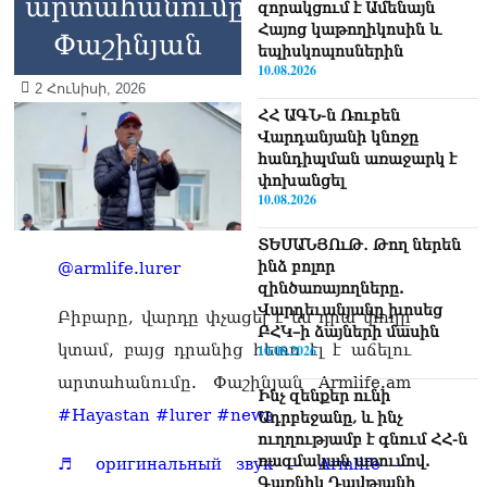
արտահանումը.
զորակցում է Ամենայն
Հայոց կաթողիկոսին և
Փաշինյան
եպիսկոպոսներին
10.08.2026
2 Հունիսի, 2026
ՀՀ ԱԳՆ-ն Ռուբեն
Վարդանյանի կնոջը
հանդիպման առաջարկ է
փոխանցել
10.08.2026
ՏԵՍԱՆՅՈւԹ․ Թող ներեն
ինձ բոլոր
@armlife.lurer
զինծառայողները.
Վարդեւանյանը խոսեց
Բիբարը, վարդը փչացել է ես դրա փողը
ԲՀԿ–ի ձայների մասին
կտամ, բայց դրանից հետո էլ է աճելու
10.08.2026
արտահանումը. Փաշինյան Armlife.am
Ինչ զենքեր ունի
#Hayastan
#lurer
#news
Ադրբեջանը, և ինչ
ուղղությամբ է գնում ՀՀ-ն
ռազմական առումով.
♬ оригинальный звук — Armlife —
Գառնիկ Դավթյանի