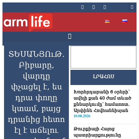
ՏԵՍԱՆՅՈւԹ․
Բիբարը,
վարդը
ԼՐԱՀՈՍ
փչացել է, ես
Խորհրդարանի 6 օրերի՝
դրա փողը
ավելի քան 40 ժամ տևած
քննարկումը՝ համառոտ․
կտամ, բայց
Արփինե Հովհաննիսյան
10.08.2026
դրանից հետո
էլ է աճելու
Թուրքիայի Հայոց
պատրիարքությունը