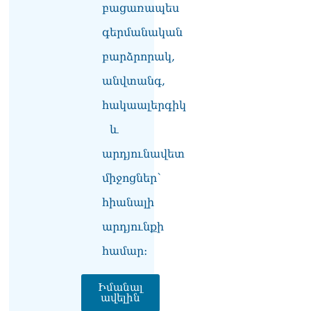
բացառապես
Հանրապետությանը.
Ուժեղ Հայաստան
գերմանական
վստահաբար ունենալու
ենք. Արամ Վարդևանյան
բարձրորակ,
10.08.2026
անվտանգ,
Քասախ համայնքի
հակաալերգիկ
նախկին ղեկավարը 28
հողամաս է օտարել. 6 անձ
և
ձերբшկալվել է
10.08.2026
արդյունավետ
Փաշինյանի նոր որոշումը
միջոցներ՝
10.08.2026
հիանալի
Նար-Դոս փողոցի շենքերից
արդյունքի
մեկի բակում
հայտնաբերվել է կնոջ
համար։
մարմին
10.08.2026
Իմանալ
ավելին
ՏԵՍԱՆՅՈւԹ․