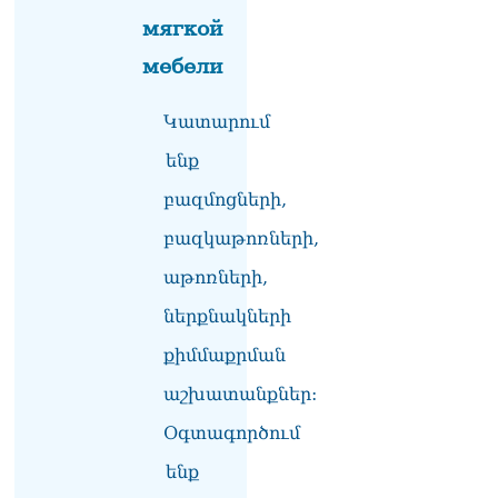
10.08.2026
мягкой
Արամը ստանում է
мебели
ազդեցիկ լծակներ.
Ռոբերտ Ամստերդամ
10.08.2026
Կատարում
Հայտնի է՝ որ
ենք
հանձնաժողովների
բազմոցների,
նախագահների
պաշտոններից զրկվեց ՔՊ–
բազկաթոռների,
ն
10.08.2026
աթոռների,
ՏԵՍԱՆՅՈւԹ․ Բաքվում եք
ներքնակների
ծնվել, ադրբեջանցի տեսե՞լ
քիմմաքրման
եք. ՔՊ-ական Գարիկ
Սարգսյանը՝ Վիլեն
աշխատանքներ:
Գաբրիելյանին
10.08.2026
Օգտագործում
Աստված պահապան մեր
ենք
հրաշք Հայաստանի