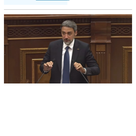
Ոստիկանները ձերբակալել
են մեկ տասնյակից ավելի
անձանց․ մանրամասներ`
Դաշտավանի
խուլիգանությունից
10.08.2026
Ի՞նչ է Big Push-ը․ Նարեկ
Կարապետյան
10.08.2026
ՏԵՍԱՆՅՈւԹ․ 500 հազար
դոլար կարելի էր խնայել,
գնել 25 արաբական ձի, որ
էս շոգին Կատար չգնան.
Էդգար Ղազարյան
10.08.2026
Ռուբեն Վարդանյանի կինը
արձագանքել է Փաշինյանի
խոսքերին
10.08.2026