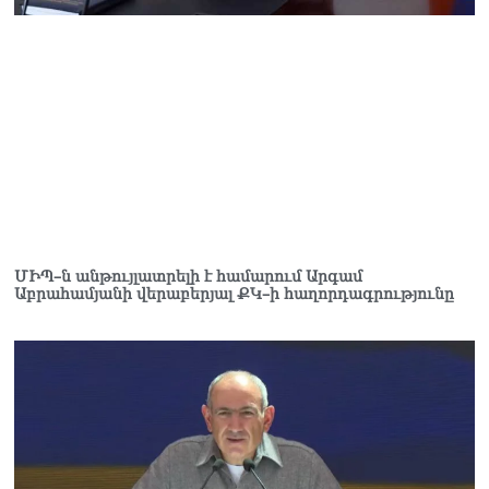
Կաթողիկոսը մտավ
դատարան
07.08.2026
Ռուսաստանում հայտնել
են, որ կանխել են
Հայաստան 16 մլն ռուբլու
ապօրինի արտահանումը
07.08.2026
ՄԻՊ–ն անթույլատրելի է համարում Արգամ
Աբրահամյանի վերաբերյալ ՔԿ–ի հաղորդագրությունը