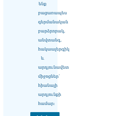
«Հրապարակ». Խիստ
ենք
զգուշացրել են,
բացառապես
սպառնացել ազատել
08.08.2026
գերմանական
«Ժողովուրդ». Աղվան
բարձրորակ,
Վարդանյանը մեկուսացած
է խմբակցությունից
անվտանգ,
08.08.2026
հակաալերգիկ
«Հրապարակ». Հեռացող
և
պատգամավորների
հաշվին 5 մլն դրամ գումար
արդյունավետ
է փոխանցվել
08.08.2026
միջոցներ՝
ՏԵՍԱՆՅՈւԹ․ Աժ-ն ձերը չէ,
հիանալի
ասոցացիան, թե ձեր մոտ
արդյունքի
ԱԺ փոխնախագահ պետք է
աշխատի Վարդևանյանը,
համար։
տեղին չէ. Մամիկոն
Ասլանյան
07.08.2026