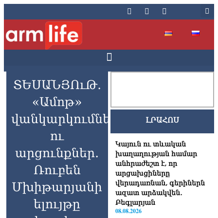
ՏԵՍԱՆՅՈւԹ․
«Ամոթ»
վանկարկումներ
ԼՐԱՀՈՍ
ու
Կայուն ու տևական
արցունքներ․
խաղաղության համար
անհրաժեշտ է, որ
Ռուբեն
արցախցիները
վերադառնան, գերիներն
Մխիթարյանի
ազատ արձակվեն․
ելույթը
Բեգլարյան
08.08.2026