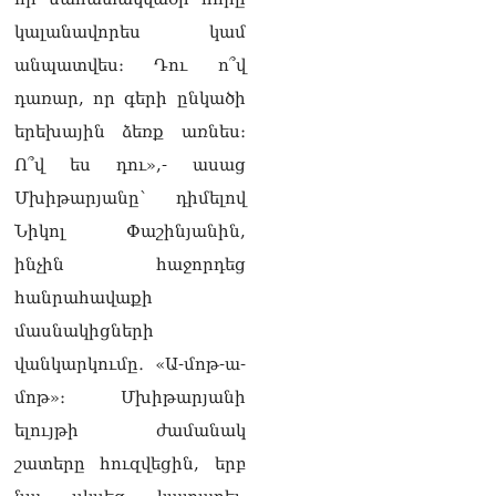
քաղաքական
հակառակորդը». Ռուզան
կալանավորես կամ
Ստեփանյան
անպատվես։ Դու ո՞վ
08.08.2026
դառար, որ գերի ընկածի
«Եթե ներքին
երեխային ձեռք առնես։
ազատություն ունես,
կալանքն անցնում է
Ո՞վ ես դու»,- ասաց
տանելի ռեժիմով»․
Մխիթարյանը՝ դիմելով
Անդրանիկ Թևանյան
08.08.2026
Նիկոլ Փաշինյանին,
ինչին հաջորդեց
«Ցավոք, կլինեն շրջաններ,
որտեղ կտեղա կարկուտ»․
հանրահավաքի
Գագիկ Սուրենյան
մասնակիցների
08.08.2026
վանկարկումը․ «Ա-մոթ-ա-
Եկեղեցիների
մոթ»։ Մխիթարյանի
համաշխարհային
խորհուրդը խորապես
ելույթի ժամանակ
մտահոգված է Հայ
շատերը հուզվեցին, երբ
առաքելական եկեղեցու
շուրջ ստեղծված