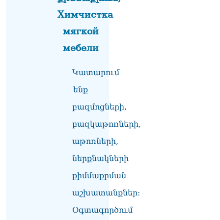
իրավունքի մասին
խոսույթը չշարունակելը.
Химчистка
Փաշինյան
08.08.2026
мягкой
мебели
«Ժողովուրդ». Ինչ
փոփոխություններ է արել
ԱԺ-ում Ռուբեն
Կատարում
Ռուբինյանը
08.08.2026
ենք
բազմոցների,
«Հրապարակ». Հայկական
ծիրանի մասին ռուս-
բազկաթոռների,
ադրբեջանական
սահմանին մատնել են
աթոռների,
«հայկական թերթերը»
08.08.2026
ներքնակների
քիմմաքրման
«Հրապարակ». Փաշինյանը
որս է սկսել Ծառուկյանի
աշխատանքներ:
համախոհների նկատմամբ
08.08.2026
Օգտագործում