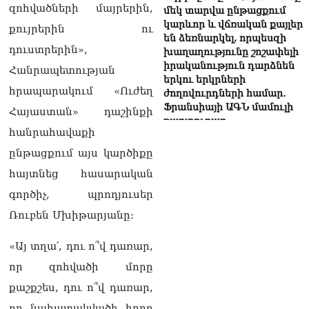
զոհվածների մայրերին,
մեկ տարվա ընթացքում
կարևոր և վճռական քայլեր
քույրերին ու
են ձեռնարկել, որպեսզի
դուստրերին»,
խաղաղությունը շոշափելի
իրականություն դարձնեն
Հանրապետության
երկու երկրների
հրապարակում «Ուժեղ
ժողովուրդների համար․
Ֆրանսիայի ԱԳՆ մամուլի
Հայաստան» դաշինքի
քարտուղար
հանրահավաքի
08.08.2026
ընթացքում այս կարծիքը
Սոբյանինը հայտնել է
հայտնեց հասարական
Մոսկվային մոտեցող 9
անօդաչու թռչող սարքերի
գործիչ, պրոդյուսեր
խnցման մասին
08.08.2026
Ռուբեն Մխիթարյանը։
Փաշինյանը զանգահարել է
«Այ տղա՛, դու ո՞վ դառար,
Ալիևին
որ զոհվածի մորը
08.08.2026
քաշքշես, դու ո՞վ դառար,
«Ո՞վ է լինելու հաջորդ
որ նահատակվածի հորը