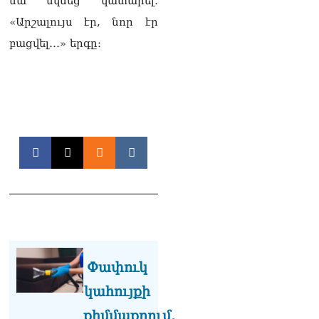
նա սկսեց կատարել․
իրավիճակով
08.08.2026
«Արշալույս էր, նոր էր
բացվել․․․» երգը։
«Հրապարակ». Հայկ
Կոնջորյանի կնոջից շատ
աշխատավարձ ստացող
պաշտոնյաների կանայք էլ
կան
08.08.2026
Ի՞նչն է պակասում
լիակատար երջանկության
համար. Մխիթարյանը նշել
է կարիերայի գլխավոր
երազանքի մասին
08.08.2026
Խաղաղությունն անշրջելի
դարձնելու համար
Փափուկ
անհրաժեշտություն է
կահույքի
«Լեռնային Ղարաբաղի
հայերի վերադարձի»
քիմմաքրում,