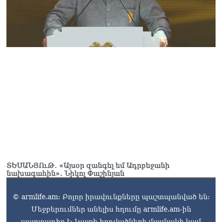
ՏԵՍԱՆՅՈւԹ․ «Այսօր զանգել եմ Ադրբեջանի
նախագահին»․ Նիկոլ Փաշինյան
© armlife.am: Բոլոր իրավունքները պաշտպանված են:
Մեջբերումներ անելիս հղումը armlife.am-ին
պարտադիր է: Կայքի հոդվածների մասնակի կամ