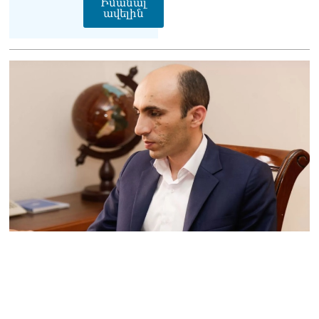
Իմանալ
ավելին
ՏԵՍԱՆՅՈւԹ․ Սկսեցին
հնչել զանգերը, երբ
Վեհափառն աջակիցների
հետ մտավ Մայր Տաճար
07.08.2026
ՏԵՍԱՆՅՈւԹ․
Հակասաֆարովյան օրենքը
թշնամանքի մասին չէ.
Շիրազ Մանուկյան
07.08.2026
ՏԵՍԱՆՅՈւԹ․ Գալիք
սերունդները պետք է
հետևություն անեն այս
օրերից․ Անդրանիկ
Գևորգյան
07.08.2026
Ամենայն հայոց
կաթողիկոսի դեմ գործով