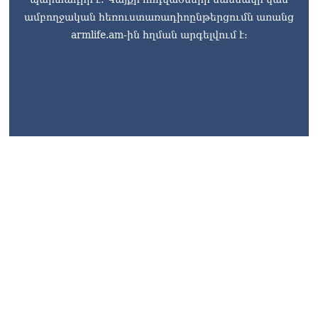
ամբողջական հեռուստառադիոընթերցումն առանց
armlife.am-ին հղման արգելվում է:
armlife@internet.ru